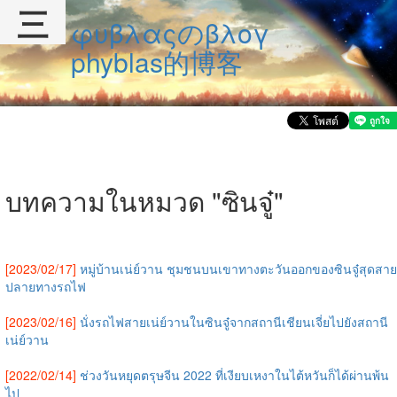
三
φυβλαςのβλογ
phyblas的博客
บทความในหมวด "ซินจู๋"
[2023/02/17]
หมู่บ้านเน่ย์วาน ชุมชนบนเขาทางตะวันออกของซินจู๋สุดสาย
ปลายทางรถไฟ
[2023/02/16]
นั่งรถไฟสายเน่ย์วานในซินจู๋จากสถานีเชียนเจี่ยไปยังสถานี
เน่ย์วาน
[2022/02/14]
ช่วงวันหยุดตรุษจีน 2022 ที่เงียบเหงาในไต้หวันก็ได้ผ่านพ้น
ไป