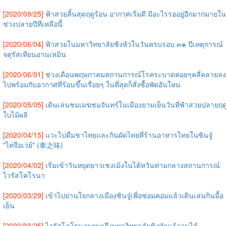
[2020/09/25]
ฟ้าสวยสิ้นสุดฤดูร้อน อากาศเริ่มดี มีอะไรรออยู่อีกมากมายใน
ช่วงปลายปีที่เหลือนี้
[2020/06/04]
ฟ้าสวยในมหาวิทยาลัยชิงหัวในวันครบรอบ ๓๑ ปีเหตุการณ์
จตุรัสเทียนอานเหมิน
[2020/06/01]
ช่วงเดือนพฤษภาคมสถานการณ์โรคระบาดค่อยๆคลี่คลายลง
ไปพร้อมกับอากาศที่ร้อนขึ้นเรื่อยๆ ในที่สุดก็สั่งซื้อพัดอันใหม่
[2020/05/05]
เดินเล่นชมเมฆชมจันทร์ในเมืองยามเย็นวันที่ฟ้าสวยปลายฤด
ใบไม้ผลิ
[2020/04/15]
แวะไปดื่มชาไทยและกินผัดไทยที่ร้านอาหารไทยในซินจู๋
"ไท่จือเว่ย์" (泰之味)
[2020/04/02]
เริ่มเข้าวันหยุดยาวเชงเม้งในไต้หวันท่ามกลางสถานการณ์
ไวรัสโคโรนา
[2020/03/29]
เข้าไปย่านใจกลางเมืองซินจู๋เพื่อซ่อมคอมแล้วเดินเล่นกินมื้อ
เย็น
[2020/03/25]
ไวรัสโคโรนาบุกมาถึงมหาวิทยาลัยชิงหัวแล้วจนได้