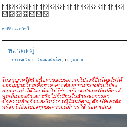
囧囧囧囧囧囧囧囧囧囧囧囧囧囧囧囧囧囧
囧囧囧囧囧囧囧
ดูสถิติของหน้านี้
หมวดหมู่
--
ประเทศจีน
>>
จีนแผ่นดินใหญ่
>>
ยูนนาน
ไม่อนุญาตให้นำเนื้อหาของบทความไปลงที่อื่นโดยไม่ได้
ขออนุญาตโดยเด็ดขาด หากต้องการนำบางส่วนไปลง
สามารถทำได้โดยต้องไม่ใช่การก๊อปแปะแต่ให้เปลี่ยนคำ
พูดเป็นของตัวเอง หรือไม่ก็เขียนในลักษณะการยก
ข้อความอ้างอิง และไม่ว่ากรณีไหนก็ตาม ต้องให้เครดิต
พร้อมใส่ลิงก์ของทุกบทความที่มีการใช้เนื้อหาเสมอ