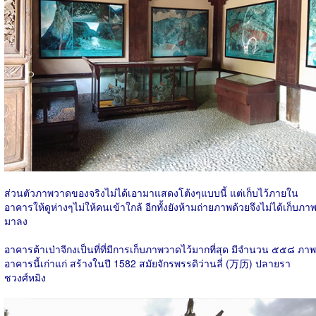
ส่วนตัวภาพวาดของจริงไม่ได้เอามาแสดงโต้งๆแบบนี้ แต่เก็บไว้ภายใน
อาคารให้ดูห่างๆไม่ให้คนเข้าใกล้ อีกทั้งยังห้ามถ่ายภาพด้วยจึงไม่ได้เก็บภา
มาลง
อาคารต้าเป่าจีกงเป็นที่ที่มีการเก็บภาพวาดไว้มากที่สุด มีจำนวน ๕๕๘ ภาพ
อาคารนี้เก่าแก่ สร้างในปี 1582 สมัยจักรพรรดิว่านลี่ (万历) ปลายรา
ชวงศ์หมิง