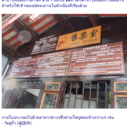
สำหรับใช้เช้าชมเฮย์หลงถานในตัวเมืองลี่เจียงด้วย
ภายในประกอบไปด้วยอาคารต่างๆซึ่งส่วนใหญ่ค่อนข้างเก่าแก่ เช่น
- วัดฝูกั๋ว (福国寺)