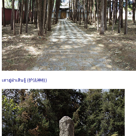
เสาฮู่ฝ่าเสินจู้ (护法神柱)