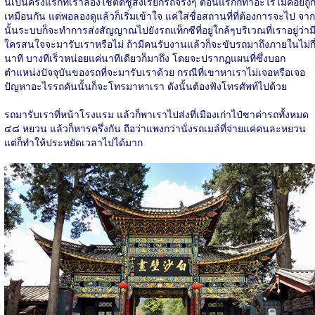
นี่เป็นครั้งแรกที่เราลองใช้ตีตีชูสิงเรียกรถจริงๆ ตอนแรกก็ทำอะไรไม่ค่อยถู
เหมือนกัน แต่พอลองดูแล้วก็เริ่มเข้าใจ แค่ใส่ชื่อสถานที่ที่ต้องการจะไป จาก
นั้นระบบก็จะทำการส่งสัญญาณไปยังรถแท็กซีที่อยู่ใกล้ๆบริเวณที่เราอยู่ว่าม
ใครสนใจจะมารับเราหรือไม่ ถ้ามีคนรับงานแล้วก็จะขับรถมาถึงภายในไม่กี
นาที บางทีเร็วหน่อยแค่นาทีเดียวก็มาถึง โดยจะปรากฏแผนที่ซึ่งบอก
ตำแหน่งปัจจุบันของรถที่จะมารับเราด้วย กรณีที่เขาหาเราไม่เจอหรือเจอ
ปัญหาอะไรรถคันนั้นก็จะโทรมาหาเรา ดังนั้นต้องฟังโทรศัพท์ไปด้วย
รถมารับเราที่หน้าโรงแรม แล้วก็พาเราไปส่งที่เมืองเก่าไป๋ซาค่ารถทั้งหมด
๔๘ หยวน แล้วก็หารครึ่งกัน ถือว่าแพงกว่านั่งรถเมล์ที่จ่ายแค่คนละหยวน
แต่ก็ทำให้ประหยัดเวลาไปได้มาก