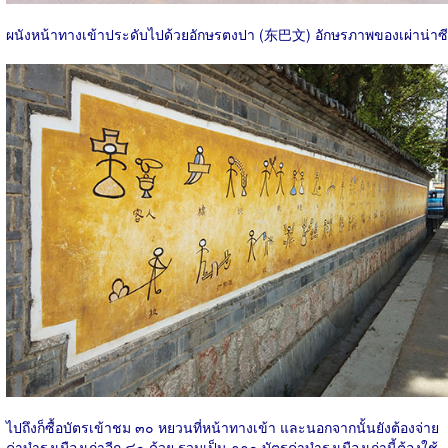
ผนังหน้าทางเข้าประดับไปด้วยอักษรตงปา (东巴文) อักษรภาพของเผ่าน่าซี
ไปถึงก็ซื้อบัตรเข้าชม ๓๐ หยวนที่หน้าทางเข้า และนอกจากนั้นยังต้องจ่าย
ค่าบำรุงเมืองเก่าอีก ๘๐ ด้วย รวมเป็น ๑๑๐ บัตรค่าบำรุงเมืองเก่านี้ต้องใช้