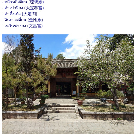
- หลิวหลีเตี้ยน (琉璃殿)
- ต้าเป่าจีกง (大宝积宫)
- ต้าติ้งเก๋อ (大定阁)
- จินกางเตี้ยน (金刚殿)
- เหวินชางกง (文昌宫)