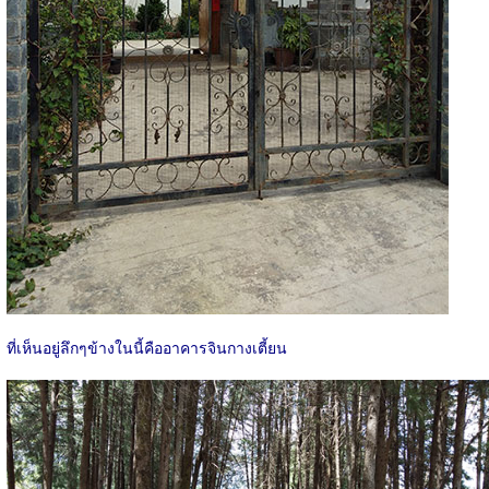
ที่เห็นอยู่ลึกๆข้างในนี้คืออาคารจินกางเตี้ยน