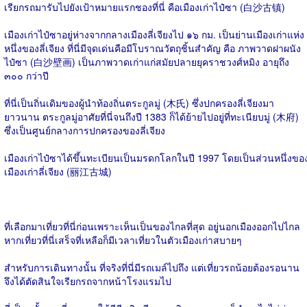
เรียกรถมารับไปยังเป้าหมายแรกชองที่นี่ คือเมืองเก่าไป๋ซา (白沙古镇)
เมืองเก่าไป๋ซาอยู่ห่างจากกลางเมืองลี่เจียงไป ๑๖ กม. เป็นย่านเมืองเก่าแห่ง
หนึ่งของลี่เจียง ที่นี่มีจุดเด่นคือมีโบราณวัตถุชิ้นสำคัญ คือ ภาพวาดฝาผนัง
ไป๋ซา (白沙壁画) เป็นภาพวาดเก่าแก่สมัยปลายยุคราชวงศ์หมิง อายุถึง
๓๐๐ กว่าปี
ที่นี่เป็นถิ่นเดิมของผู้นำท้องถิ่นตระกูลมู่ (木氏) ซึ่งปกครองลี่เจียงมา
ยาวนาน ตระกูลมู่อาศัยที่นี่จนถึงปี 1383 ก็ได้ย้ายไปอยู่ที่ทะเนียบมู่ (木府)
ซึ่งเป็นศูนย์กลางการปกครองของลี่เจียง
เมืองเก่าไป๋ซาได้ขึ้นทะเบียนเป็นมรดกโลกในปี 1997 โดยเป็นส่วนหนึ่งขอ
เมืองเก่าลี่เจียง (丽江古城)
ที่เลือกมาเที่ยวที่นี่ก่อนเพราะเห็นเป็นของไกลที่สุด อยู่นอกเมืองออกไปไกล
หากเที่ยวที่นี่เสร็จที่เหลือก็มีเวลาเที่ยวในตัวเมืองเก่าสบายๆ
สำหรับการเดินทางนั้น ที่จริงที่นี่มีรถเมล์ไปถึง แต่เที่ยวรถน้อยต้องรอนาน
จึงได้ตัดสินใจเรียกรถจากหน้าโรงแรมไป