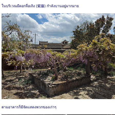
ในบริเวณมีดอกจื่อเถิง (紫藤) กำลังบานอยู่มากมาย
ตามอาคารก็มีจัดแสดงพวกของเก่าๆ