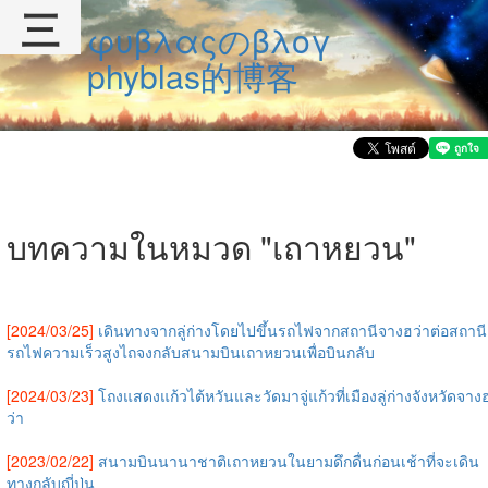
三
φυβλαςのβλογ
phyblas的博客
บทความในหมวด "เถาหยวน"
[2024/03/25]
เดินทางจากลู่ก่างโดยไปขึ้นรถไฟจากสถานีจางฮว่าต่อสถานี
รถไฟความเร็วสูงไถจงกลับสนามบินเถาหยวนเพื่อบินกลับ
[2024/03/23]
โถงแสดงแก้วไต้หวันและวัดมาจู่แก้วที่เมืองลู่ก่างจังหวัดจาง
ว่า
[2023/02/22]
สนามบินนานาชาติเถาหยวนในยามดึกดื่นก่อนเช้าที่จะเดิน
ทางกลับญี่ปุ่น