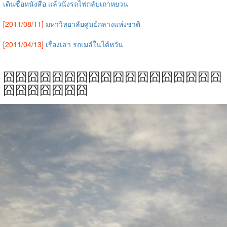
เดินซื้อหนังสือ แล้วนั่งรถไฟกลับเถาหยวน
[2011/08/11]
มหาวิทยาลัยศูนย์กลางแห่งชาติ
[2011/04/13]
เรื่องเล่า รถเมล์ในไต้หวัน
囧囧囧囧囧囧囧囧囧囧囧囧囧囧囧囧囧囧
囧囧囧囧囧囧囧