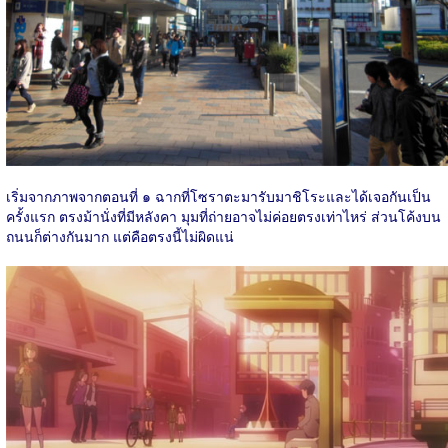
เริ่มจากภาพจากตอนที่ ๑ ฉากที่โซราตะมารับมาชิโระและได้เจอกันเป็น
ครั้งแรก ตรงม้านั่งที่มีหลังคา มุมที่ถ่ายอาจไม่ค่อยตรงเท่าไหร่ ส่วนโค้งบน
ถนนก็ต่างกันมาก แต่คือตรงนี้ไม่ผิดแน่