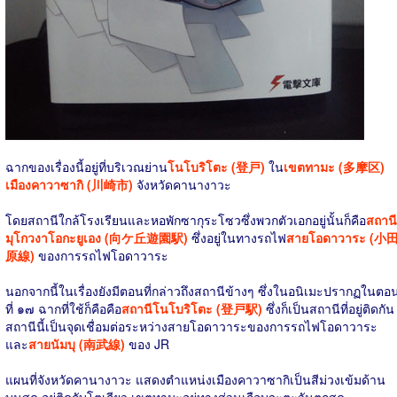
ฉากของเรื่องนี้อยู่ที่บริเวณย่าน
โนโบริโตะ (登戸)
ใน
เขตทามะ (多摩区)
เมืองคาวาซากิ (川崎市)
จังหวัดคานางาวะ
โดยสถานีใกล้โรงเรียนและหอพักซากุระโซวซึ่งพวกตัวเอกอยู่นั้นก็คือ
สถานี
มุโกวงาโอกะยูเอง (向ケ丘遊園駅)
ซึ่งอยู่ในทางรถไฟ
สายโอดาวาระ (小
原線)
ของการรถไฟโอดาวาระ
นอกจากนี้ในเรื่องยังมีตอนที่กล่าวถึงสถานีข้างๆ ซึ่งในอนิเมะปรากฏในตอ
ที่ ๑๗ ฉากที่ใช้ก็คือคือ
สถานีโนโบริโตะ (登戸駅)
ซึ่งก็เป็นสถานีที่อยู่ติดกัน
สถานีนี้เป็นจุดเชื่อมต่อระหว่างสายโอดาวาระของการรถไฟโอดาวาระ
และ
สายนัมบุ (南武線)
ของ JR
แผนที่จังหวัดคานางาวะ แสดงตำแหน่งเมืองคาวาซากิเป็นสีม่วงเข้มด้าน