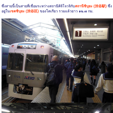
ซึ่งสายนี้เป็นสายที่เชื่อมระหว่างสถานีคิจิโจวจิกับ
สถานีชิบุยะ (渋谷駅)
ซึ่ง
อยู่ใน
เขตชิบุยะ (渋谷区)
ของโตเกียว รวมแล้วยาว ๑๒.๗ กม.