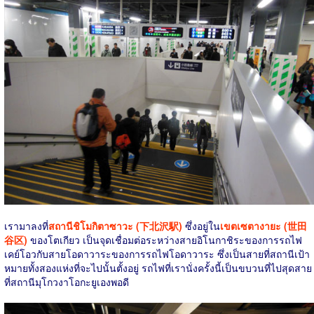
เรามาลงที่
สถานีชิโมกิตาซาวะ (下北沢駅)
ซึ่งอยู่ใน
เขตเซตางายะ (世田
谷区)
ของโตเกียว เป็นจุดเชื่อมต่อระหว่างสายอิโนกาชิระของการรถไฟ
เคย์โอวกับสายโอดาวาระของการรถไฟโอดาวาระ ซึ่งเป็นสายที่สถานีเป้า
หมายทั้งสองแห่งที่จะไปนั้นตั้งอยู่ รถไฟที่เรานั่งครั้งนี้เป็นขบวนที่ไปสุดสาย
ที่สถานีมุโกวงาโอกะยูเองพอดี