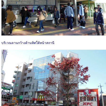
บริเวณลานกว้างด้านทิศใต้หน้าสถานี