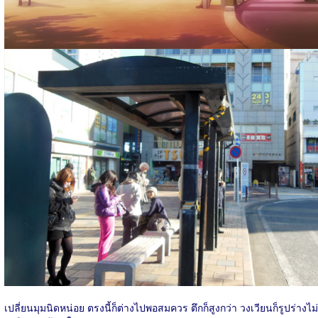
เปลี่ยนมุมนิดหน่อย ตรงนี้ก็ต่างไปพอสมควร ตึกก็สูงกว่า วงเวียนก็รูปร่างไม่