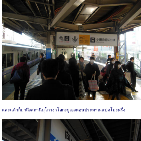
และแล้วก็มาถึงสถานีมุโกวงาโอกะยูเองตอนประมาณแปดโมงครึ่ง