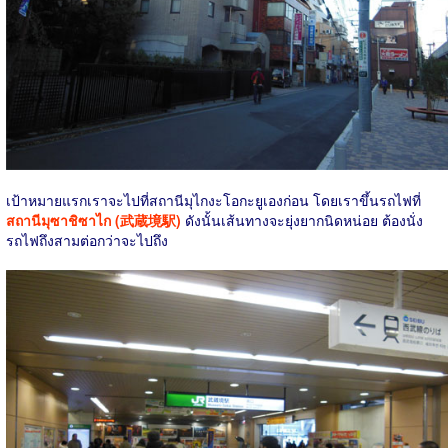
เป้าหมายแรกเราจะไปที่สถานีมุไกงะโอกะยูเองก่อน โดยเราขึ้นรถไฟที่
สถานีมุซาชิซาไก (武蔵境駅)
ดังนั้นเส้นทางจะยุ่งยากนิดหน่อย ต้องนั่ง
รถไฟถึงสามต่อกว่าจะไปถึง