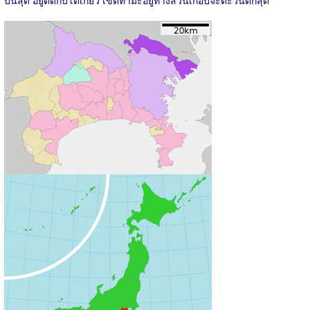
บนสุด อยู่ติดกับโตเกียว เขตทามะอยู่ทางส่วนเกือบจะตะวันตกสุด