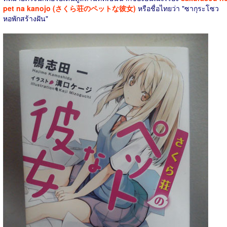
pet na kanojo (さくら荘のペットな彼女)
หรือชื่อไทยว่า "ซากุระโซว
หอพักสร้างฝัน"