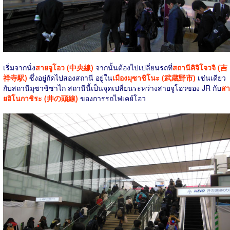
เริ่มจากนั่ง
สายจูโอว (中央線)
จากนั้นต้องไปเปลี่ยนรถที่
สถานีคิจิโจวจิ (吉
祥寺駅)
ซึ่งอยู่ถัดไปสองสถานี อยู่ใน
เมืองมุซาชิโนะ (武蔵野市)
เช่นเดียว
กับสถานีมุซาชิซาไก สถานีนี้เป็นจุดเปลี่ยนระหว่างสายจูโอวของ JR กับ
สา
ยอิโนกาชิระ (井の頭線)
ของการรถไฟเคย์โอว