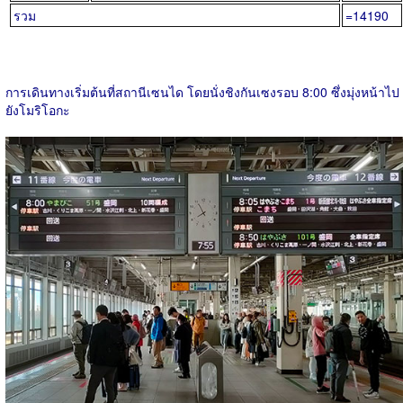
รวม
=14190
การเดินทางเริ่มต้นที่สถานีเซนได โดยนั่งชิงกันเซงรอบ 8:00 ซึ่งมุ่งหน้าไป
ยังโมริโอกะ