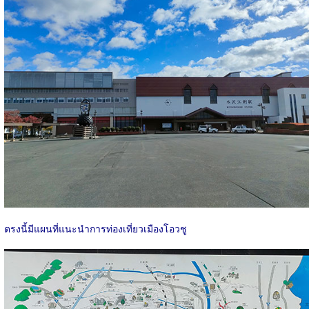
ตรงนี้มีแผนที่แนะนำการท่องเที่ยวเมืองโอวชู