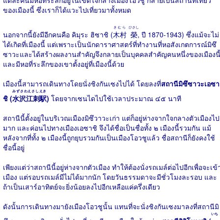
แต่ละคนมีหอที่ระลึกอยู่ในเขตใจกลางเมืองโอวชู กลายเป็นสถานที่เที่ยว
ของเมืองนี้ ซึ่งเราก็ได้แวะไปเที่ยวมาทั้งหมด
きむら
ひさし
นอกจากนี้ยังมีอีกคนคือ คิมุระ ฮิซาชิ (
木村
榮
, ปี 1870-1943) ซึ่งแม้จะไม่
ได้เกิดที่เมืองนี้ แต่เพราะเป็นนักดาราศาสตร์ที่ทำงานที่หอสังเกตการณ์มิซึ
ซาวะและได้สร้างผลงานสำคัญจึงกลายเป็นบุคคลสำคัญคนหนึ่งของเมืองนี
และมีหอที่ระลึกของเขาตั้งอยู่ที่เมืองนี้ด้วย
เมืองนี้สามารถเดินทางโดยนั่งชิงกันเซงไปได้ โดยลงที่
สถานีมิซึซาวะเอซา
みずさわえさしえき
ชิ (
水沢江刺駅
)
โดยจากเซนไดไปใช้เวลาประมาณ ๔๕ นาที
สถานีนี้ตั้งอยู่ในบริเวณเมืองมิซึวาวะเก่า แต่ก็อยู่ห่างจากใจกลางตัวเมืองไป
มาก และค่อนไปทางเมืองเอซาชิ จึงได้ชื่อเป็นชื่อทั้ง ๒ เมืองนี้รวมกัน แม้
หลังจากที่ทั้ง ๒ เมืองนี้ถูกยุบรวมกันเป็นเมืองโอวชูแล้ว ชื่อสถานีก็ยังคงใช้
ชื่อนี้อยู่
เพียงแต่ว่าสถานีนี้อยู่ห่างจากตัวเมือง ทำให้ต้องนั่งรถเมล์ต่อไปอีกเพื่อจะเข้
เมือง แต่รอบรถเมล์มีไม่ได้มากนัก โดยวันธรรมดาจะมีชั่วโมงละรอบ และ
ถ้าเป็นเสาร์อาทิตย์จะยิ่งน้อยลงไปอีกเหลือแค่ครึ่งเดียว
ดังนั้นการเดินทางมายังเมืองโอวชูนั้น แทนที่จะนั่งชิงกันเซงมาลงที่สถานีมิ
いち