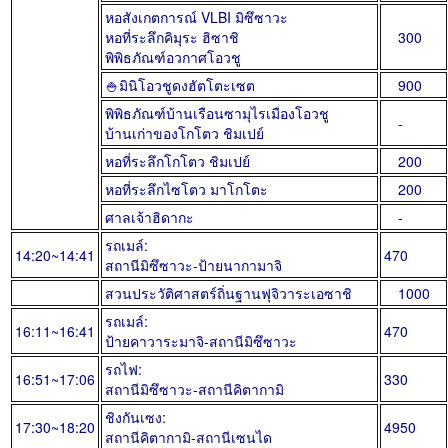
หอสังเกตการณ์ VLBI มิซึซาวะ
หอที่ระลึกคิมุระ ฮิซาชิ
300
พิพิธภัณฑ์อวกาศโอวชู
🍚มินิโอวชูดงฮัตโตะเซต
900
พิพิธภัณฑ์บ้านเรือนซามุไรเมืองโอวชู
-
บ้านเก่าของโกโตว ชิมเปย์
หอที่ระลึกโกโตว ชิมเปย์
200
หอที่ระลึกไซโตว มาโกโตะ
200
ศาลเจ้าฮิดากะ
-
รถเมล์:
14:20~14:41
470
สถานีมิซึซาวะ-ป้ายนากามาจิ
สวนประวัติศาสตร์ถิ่นฐานฟุจิวาระเอซาชิ
1000
รถเมล์:
16:11~16:41
470
ป้ายคาวาระมาจิ-สถานีมิซึซาวะ
รถไฟ:
16:51~17:06
330
สถานีมิซึซาวะ-สถานีคิตากามิ
ชิงกันเซง:
17:30~18:20
4950
สถานีคิตากามิ-สถานีเซนได