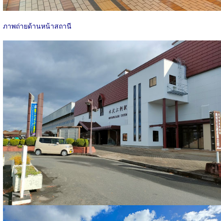
ภาพถ่ายด้านหน้าสถานี