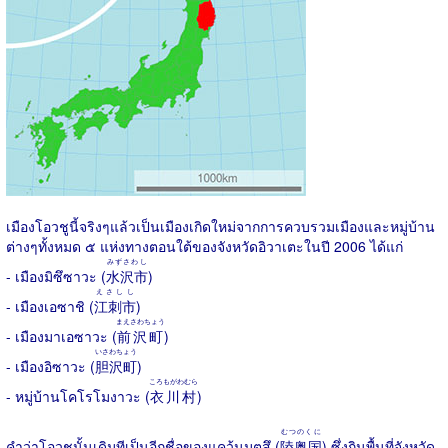
เมืองโอวชูนี้จริงๆแล้วเป็นเมืองเกิดใหม่จากการควบรวมเมืองและหมู่บ้าน
ต่างๆทั้งหมด ๕ แห่งทางตอนใต้ของจังหวัดอิวาเตะในปี 2006 ได้แก่
みずさわし
- เมืองมิซึซาวะ (
水沢市
)
えさしし
- เมืองเอซาชิ (
江刺市
)
まえさわちょう
- เมืองมาเอซาวะ (
前沢町
)
いさわちょう
- เมืองอิซาวะ (
胆沢町
)
ころもがわむら
- หมู่บ้านโคโรโมงาวะ (
衣川村
)
むつのくに
คำว่าโอวชูนั้นเดิมทีเป็นอีกชื่อของแคว้นมุตสึ (
陸奥国
) ซึ่งกินพื้นที่จังหวัด