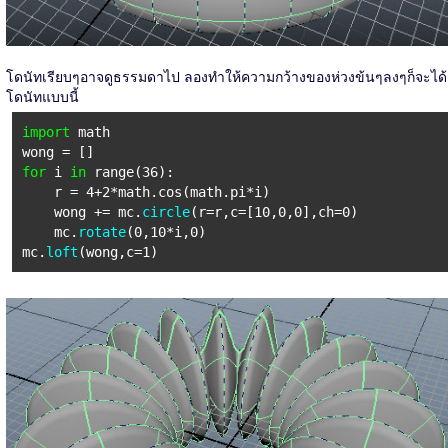
โดนัทเรียบๆอาจดูธรรมดาไป ลองทำให้ความกว้างของห่วงข้นๆลงๆก็จะได้
โดนัทแบบนี้
import
math
wong = []
for
i
in
range(36):
r = 4+2*math.cos(math.pi*i)
wong += mc.
circle
(r=r,c=[10,0,0],ch=0)
mc.
rotate
(0,10*i,0)
mc.
loft
(wong,c=1)