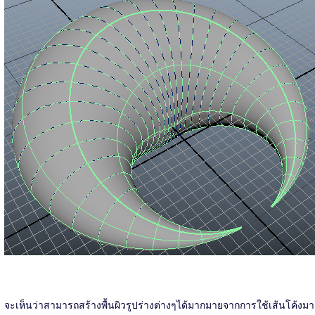
จะเห็นว่าสามารถสร้างพื้นผิวรูปร่างต่างๆได้มากมายจากการใช้เส้นโค้งมา