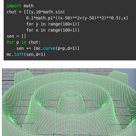
import
math
chut = [[[y,10*math.sin(
0.1*math.pi*((x-50)**2+(y-50)**2)**0.5),x]
for y in range(100+1)]
for x in range(100+1)]
sen = []
for
p
in
chut:
sen += [mc.
curve
(p=p,d=1)]
mc.
loft
(sen,d=1)