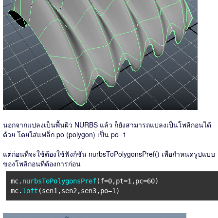
นอกจากแปลงเป็นพื้นผิว NURBS แล้ว ก็ยังสามารถแปลงเป็นโพลิกอนได้
ด้วย โดยใส่แฟล็ก po (polygon) เป็น po=1
แต่ก่อนที่จะใช้ต้องใช้ฟังก์ชัน nurbsToPolygonsPref() เพื่อกำหนดรูปแบบ
ของโพลิกอนที่ต้องการก่อน
mc.
nurbsToPolygonsPref
(f=0,pt=1,pc=60)
mc.
loft
(sen1,sen2,sen3,po=1)