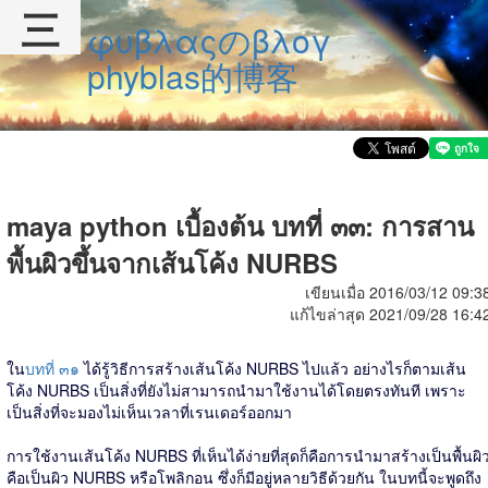
三
φυβλαςのβλογ
phyblas的博客
maya python เบื้องต้น บทที่ ๓๓: การสาน
พื้นผิวขึ้นจากเส้นโค้ง NURBS
เขียนเมื่อ 2016/03/12 09:3
แก้ไขล่าสุด 2021/09/28 16:4
ใน
บทที่ ๓๑
ได้รู้วิธีการสร้างเส้นโค้ง NURBS ไปแล้ว อย่างไรก็ตามเส้น
โค้ง NURBS เป็นสิ่งที่ยังไม่สามารถนำมาใช้งานได้โดยตรงทันที เพราะ
เป็นสิ่งที่จะมองไม่เห็นเวลาที่เรนเดอร์ออกมา
การใช้งานเส้นโค้ง NURBS ที่เห็นได้ง่ายที่สุดก็คือการนำมาสร้างเป็นพื้นผิ
คือเป็นผิว NURBS หรือโพลิกอน ซึ่งก็มีอยู่หลายวิธีด้วยกัน ในบทนี้จะพูดถึง