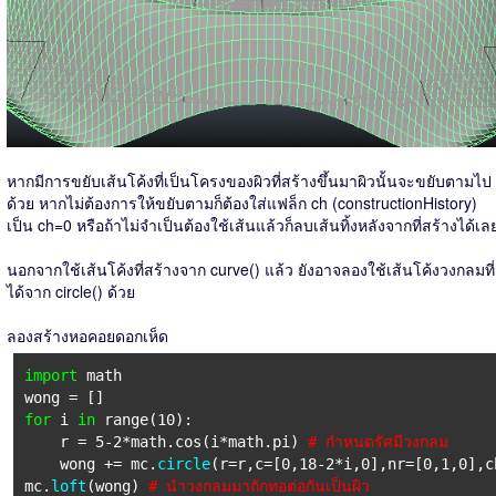
หากมีการขยับเส้นโค้งที่เป็นโครงของผิวที่สร้างขึ้นมาผิวนั้นจะขยับตามไป
ด้วย หากไม่ต้องการให้ขยับตามก็ต้องใส่แฟล็ก ch (constructionHistory)
เป็น ch=0 หรือถ้าไม่จำเป็นต้องใช้เส้นแล้วก็ลบเส้นทิ้งหลังจากที่สร้างได้เล
นอกจากใช้เส้นโค้งที่สร้างจาก curve() แล้ว ยังอาจลองใช้เส้นโค้งวงกลมที่
ได้จาก circle() ด้วย
ลองสร้างหอคอยดอกเห็ด
import
math
wong = []
for
i
in
range(10):
r = 5-2*math.cos(i*math.pi)
# กำหนดรัศมีวงกลม
wong += mc.
circle
(r=r,c=[0,18-2*i,0],nr=[0,1,0],
mc.
loft
(wong)
# นำวงกลมมาถักทอต่อกันเป็นผิว