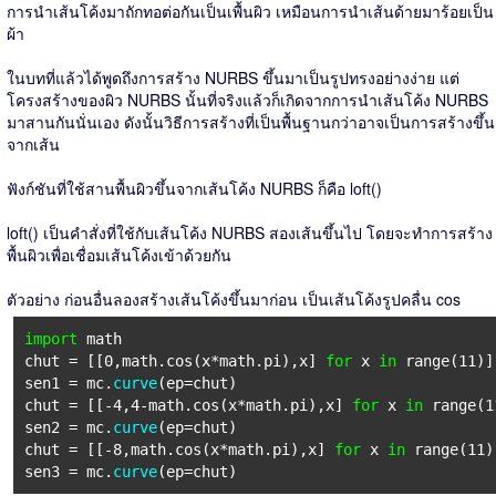
การนำเส้นโค้งมาถักทอต่อกันเป็นเพื้นผิว เหมือนการนำเส้นด้ายมาร้อยเป็น
ผ้า
ในบทที่แล้วได้พูดถึงการสร้าง NURBS ขึ้นมาเป็นรูปทรงอย่างง่าย แต่
โครงสร้างของผิว NURBS นั้นที่จริงแล้วก็เกิดจากการนำเส้นโค้ง NURBS
มาสานกันนั่นเอง ดังนั้นวิธีการสร้างที่เป็นพื้นฐานกว่าอาจเป็นการสร้างขึ้น
จากเส้น
ฟังก์ชันที่ใช้สานพื้นผิวขึ้นจากเส้นโค้ง NURBS ก็คือ loft()
loft() เป็นคำสั่งที่ใช้กับเส้นโค้ง NURBS สองเส้นขึ้นไป โดยจะทำการสร้าง
พื้นผิวเพื่อเชื่อมเส้นโค้งเข้าด้วยกัน
ตัวอย่าง ก่อนอื่นลองสร้างเส้นโค้งขึ้นมาก่อน เป็นเส้นโค้งรูปคลื่น cos
import
math
chut = [[0,math.cos(x*math.pi),x]
for
x
in
range(11)]
sen1 = mc.
curve
(ep=chut)
chut = [[-4,4-math.cos(x*math.pi),x]
for
x
in
range(1
sen2 = mc.
curve
(ep=chut)
chut = [[-8,math.cos(x*math.pi),x]
for
x
in
range(11)
sen3 = mc.
curve
(ep=chut)