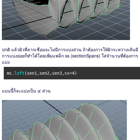
ปกติ แล้วผิวที่ลากเชื่อมจะไม่มีการแบ่งส่วน ถ้าต้องการให้ผิวระหว่างเส้นมี
การแบ่งย่อยก็ทำได้โดยเพิ่มแฟล็ก ss (sectionSpans) ใส่จำนวนที่ต้องการ
แบ่ง
mc.
loft
(sen1,sen2,sen3,ss=4)
แบบนี้ก็จะแบ่งเป็น ๔ ส่วน