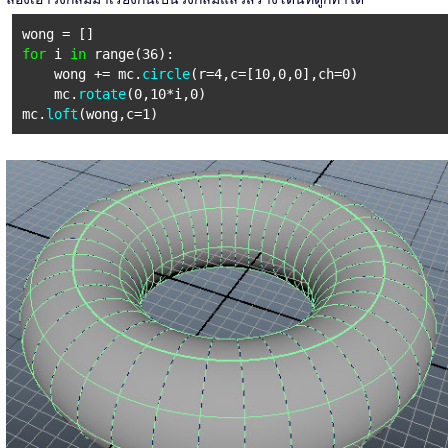
wong = []
for
i
in
range(36):
wong += mc.
circle
(r=4,c=[10,0,0],ch=0)
mc.
rotate
(0,10*i,0)
mc.
loft
(wong,c=1)