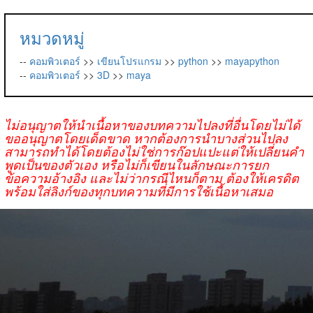
หมวดหมู่
--
คอมพิวเตอร์
>>
เขียนโปรแกรม
>>
python
>>
mayapython
--
คอมพิวเตอร์
>>
3D
>>
maya
ไม่อนุญาตให้นำเนื้อหาของบทความไปลงที่อื่นโดยไม่ได้
ขออนุญาตโดยเด็ดขาด หากต้องการนำบางส่วนไปลง
สามารถทำได้โดยต้องไม่ใช่การก๊อปแปะแต่ให้เปลี่ยนคำ
พูดเป็นของตัวเอง หรือไม่ก็เขียนในลักษณะการยก
ข้อความอ้างอิง และไม่ว่ากรณีไหนก็ตาม ต้องให้เครดิต
พร้อมใส่ลิงก์ของทุกบทความที่มีการใช้เนื้อหาเสมอ