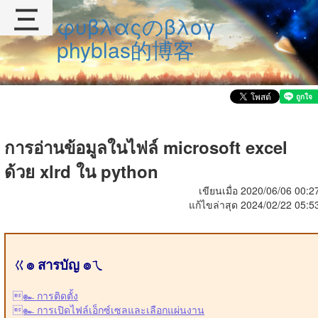
三
φυβλαςのβλογ
phyblas的博客
การอ่านข้อมูลในไฟล์ microsoft excel
ด้วย xlrd ใน python
เขียนเมื่อ 2020/06/06 00:2
แก้ไขล่าสุด 2024/02/22 05:5
ㄍ๏ สารบัญ ๏ㄟ
๛ การติดตั้ง
๛ การเปิดไฟล์เอ็กซ์เซลและเลือกแผ่นงาน