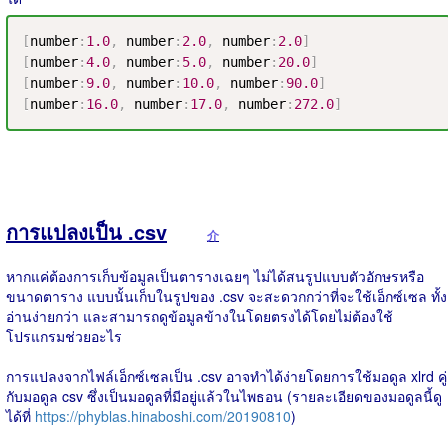
[
number
:
1.0
,
 number
:
2.0
,
 number
:
2.0
]
[
number
:
4.0
,
 number
:
5.0
,
 number
:
20.0
]
[
number
:
9.0
,
 number
:
10.0
,
 number
:
90.0
]
[
number
:
16.0
,
 number
:
17.0
,
 number
:
272.0
]
การแปลงเป็น .csv
介
หากแค่ต้องการเก็บข้อมูลเป็นตารางเฉยๆ ไม่ได้สนรูปแบบตัวอักษรหรือ
ขนาดตาราง แบบนั้นเก็บในรูปของ .csv จะสะดวกกว่าที่จะใช้เอ็กซ์เซล ทั้ง
อ่านง่ายกว่า และสามารถดูข้อมูลข้างในโดยตรงได้โดยไม่ต้องใช้
โปรแกรมช่วยอะไร
การแปลงจากไฟล์เอ็กซ์เซลเป็น .csv อาจทำได้ง่ายโดยการใช้มอดูล xlrd คู่
กับมอดูล csv ซึ่งเป็นมอดูลที่มีอยู่แล้วในไพธอน (รายละเอียดของมอดูลนี้ดู
ได้ที่
https://phyblas.hinaboshi.com/20190810
)