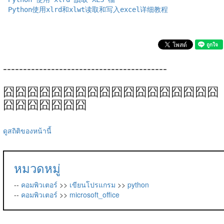
Python使用xlrd和xlwt读取和写入excel详细教程
-----------------------------------------
囧囧囧囧囧囧囧囧囧囧囧囧囧囧囧囧囧囧
囧囧囧囧囧囧囧
ดูสถิติของหน้านี้
หมวดหมู่
--
คอมพิวเตอร์
>>
เขียนโปรแกรม
>>
python
--
คอมพิวเตอร์
>>
microsoft_office