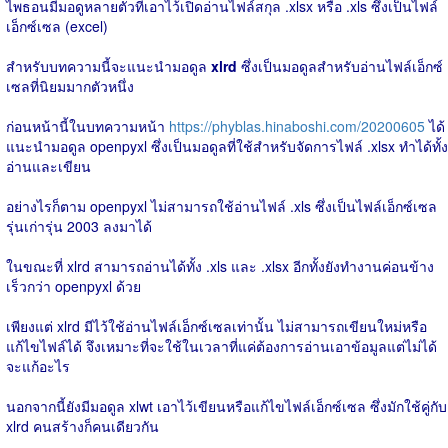
ไพธอนมีมอดูหลายตัวที่เอาไว้เปิดอ่านไฟล์สกุล .xlsx หรือ .xls ซึ่งเป็นไฟล์
เอ็กซ์เซล (excel)
สำหรับบทความนี้จะแนะนำมอดูล
xlrd
ซึ่งเป็นมอดูลสำหรับอ่านไฟล์เอ็กซ์
เซลที่นิยมมากตัวหนึ่ง
ก่อนหน้านี้ในบทความหน้า
https://phyblas.hinaboshi.com/20200605
ได้
แนะนำมอดูล openpyxl ซึ่งเป็นมอดูลที่ใช้สำหรับจัดการไฟล์ .xlsx ทำได้ทั้ง
อ่านและเขียน
อย่างไรก็ตาม openpyxl ไม่สามารถใช้อ่านไฟล์ .xls ซึ่งเป็นไฟล์เอ็กซ์เซล
รุ่นเก่ารุ่น 2003 ลงมาได้
ในขณะที่ xlrd สามารถอ่านได้ทั้ง .xls และ .xlsx อีกทั้งยังทำงานค่อนข้าง
เร็วกว่า openpyxl ด้วย
เพียงแต่ xlrd มีไว้ใช้อ่านไฟล์เอ็กซ์เซลเท่านั้น ไม่สามารถเขียนใหม่หรือ
แก้ไขไฟล์ได้ จึงเหมาะที่จะใช้ในเวลาที่แค่ต้องการอ่านเอาข้อมูลแต่ไม่ได้
จะแก้อะไร
นอกจากนี้ยังมีมอดูล xlwt เอาไว้เขียนหรือแก้ไขไฟล์เอ็กซ์เซล ซึ่งมักใช้คู่กับ
xlrd คนสร้างก็คนเดียวกัน