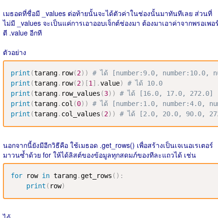
เมธอดที่ชื่อมี _values ต่อท้ายนั้นจะได้ตัวค่าในช่องนั้นมาทันทีเลย ส่วนที่
ไม่มี _values จะเป็นแค่การเอาออบเจ็กต์ช่องมา ต้องมาเอาค่าจากพรอเพอร
ตี .value อีกที
ตัวอย่าง
print
(
tarang
.
row
(
2
)
)
# ได้ [number:9.0, number:10.0, n
print
(
tarang
.
row
(
2
)
[
1
]
.
value
)
# ได้ 10.0
print
(
tarang
.
row_values
(
3
)
)
# ได้ [16.0, 17.0, 272.0]
print
(
tarang
.
col
(
0
)
)
# ได้ [number:1.0, number:4.0, n
print
(
tarang
.
col_values
(
2
)
)
# ได้ [2.0, 20.0, 90.0, 27
นอกจากนี้ยังมีอีกวิธีคือ ใช้เมธอด .get_rows() เพื่อสร้างเป็นเจเนอเรเตอร์
มาวนซ้ำด้วย for ให้ได้ลิสต์ของข้อมูลทุกสดมภ์ของทีละแถวได้ เช่น
for
 row 
in
 tarang
.
get_rows
(
)
:
print
(
row
)
ได้