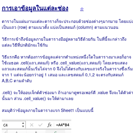
การเอาข้อมูลในแต่ละช่อง
介
ตารางในแผ่นงานแต่ละตารางก็จะประกอบด้วยช่องต่างๆมากมาย โดยแบ่
เป็นแถว (row) ตามแนวตั้ง แบ่งเป็นสดมภ์ (column) ตามแนวนอน
วิธีการเข้าถึงข้อมูลภายในตารางมีอยู่หลายวิธีด้วยกัน ในที่นี้จะกล่าวถึง
แต่ละวิธีที่ปกติมักจะใช้กัน
วิธีแรกคือ หากต้องการข้อมูลแค่จากตำแหน่งหนึ่งใดในตารางมาเลยก็อาจ
ใช้เมธอด .cell(แถว,สดมภ์) หรือ .cell_value(แถว,สดมภ์) โดยเลขแสดง
แถวและสดมภ์นั้นเริ่มไล่จาก 0 จึงไม่ได้ตรงกับเลขแถวจริงในตารางซึ่งเริ่ม
จาก 1 แต่จะน้อยกว่าอยู่ 1 เสมอ และเลขสดมภ์ 0,1,2 จะตรงกับสดมภ์
A,B,C ตามลำดับ
.cell() จะให้ออบเจ็กต์ตัวช่องมา ถ้าเอามาดูพรอเพอร์ตี .value จึงจะได้ตัวค่
นั้นมา ส่วน .cell_value() จะให้ค่ามาเลย
สมมุติว่าข้อมูลภายในตารางแรก Sheet1 เป็นแบบนี้