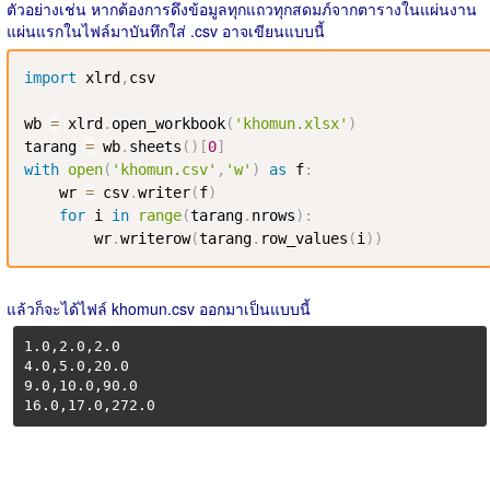
ตัวอย่างเช่น หากต้องการดึงข้อมูลทุกแถวทุกสดมภ์จากตารางในแผ่นงาน
แผ่นแรกในไฟล์มาบันทึกใส่ .csv อาจเขียนแบบนี้
import
 xlrd
,
csv

wb 
=
 xlrd
.
open_workbook
(
'khomun.xlsx'
)
tarang 
=
 wb
.
sheets
(
)
[
0
]
with
open
(
'khomun.csv'
,
'w'
)
as
 f
:
    wr 
=
 csv
.
writer
(
f
)
for
 i 
in
range
(
tarang
.
nrows
)
:
        wr
.
writerow
(
tarang
.
row_values
(
i
)
)
แล้วก็จะได้ไฟล์ khomun.csv ออกมาเป็นแบบนี้
1.0,2.0,2.0

4.0,5.0,20.0

9.0,10.0,90.0

16.0,17.0,272.0