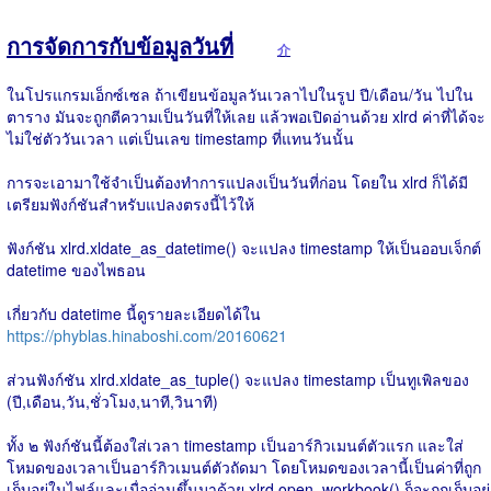
การจัดการกับข้อมูลวันที่
介
ในโปรแกรมเอ็กซ์เซล ถ้าเขียนข้อมูลวันเวลาไปในรูป ปี/เดือน/วัน ไปใน
ตาราง มันจะถูกตีความเป็นวันที่ให้เลย แล้วพอเปิดอ่านด้วย xlrd ค่าที่ได้จะ
ไม่ใช่ตัววันเวลา แต่เป็นเลข timestamp ที่แทนวันนั้น
การจะเอามาใช้จำเป็นต้องทำการแปลงเป็นวันที่ก่อน โดยใน xlrd ก็ได้มี
เตรียมฟังก์ชันสำหรับแปลงตรงนี้ไว้ให้
ฟังก์ชัน xlrd.xldate_as_datetime() จะแปลง timestamp ให้เป็นออบเจ็กต์
datetime ของไพธอน
เกี่ยวกับ datetime นี้ดูรายละเอียดได้ใน
https://phyblas.hinaboshi.com/20160621
ส่วนฟังก์ชัน xlrd.xldate_as_tuple() จะแปลง timestamp เป็นทูเพิลของ
(ปี,เดือน,วัน,ชั่วโมง,นาที,วินาที)
ทั้ง ๒ ฟังก์ชันนี้ต้องใส่เวลา timestamp เป็นอาร์กิวเมนต์ตัวแรก และใส่
โหมดของเวลาเป็นอาร์กิวเมนต์ตัวถัดมา โดยโหมดของเวลานี้เป็นค่าที่ถูก
เก็บอยู่ในไฟล์และเมื่ออ่านขึ้นมาด้วย xlrd.open_workbook() ก็จะถูกเก็บอยู่