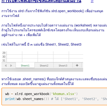
การเปิดไฟล์เอ็กซ์เซลและเลือกแผ่นงาน
介
การใช้งาน xlrd เริ่มจากใช้ฟังก์ชัน xlrd.open_workbook() เพื่ออ่านสมุด
งานจากไฟล์
ภายในไฟล์หนึ่งอาจประกอบไปด้วยตารางแผ่นงาน (worksheet) หลายแผ่
ถ้าดูในโปรแกมไมโครซอฟต์เอ็กซ์เซลโดยตรงก็จะเห็นแถบเลือกแผ่นงาน
อยู่ด้านล่าง กด + เพื่อเพิ่มได้
เช่นไฟล์ในภาพนี้ มี ๓ แผ่นชื่อ Sheet1, Sheet2, Sheet3
หากใช้เมธอด .sheet_names() ที่ออบเจ็กต์ตัวสมุดงานจะแสดงชื่อของแผ่
งานทั้งหมด ลองเปิดขึ้นมาดูแผ่นงานทั้งหมดในนี้ได้
wb 
=
 xlrd
.
open_workbook
(
'khomun.xlsx'
)
print
(
wb
.
sheet_names
(
)
)
# ได้ ['Sheet1', 'Sheet2', 'Sh