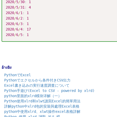
2020
/
5
/
30
:
1
2020
/
5
/
31
:
4
2020
/
6
/
1
:
1
2020
/
6
/
2
:
1
2020
/
6
/
3
:
1
2020
/
6
/
4
:
17
2020
/
6
/
5
:
1
อ้างอิง
PythonでExcel
Pythonでエクセルから条件付きCSV出力
Excel書き込みの実行速度調査について
Python手遊び(Excel to CSV - powered by xlrd)
python里面的xlrd模块详解（一）
Python使用xlrd和xlwt讀寫Excel的簡單用法
詳解python中xlrd包的安裝與處理Excel表格
python中使用xlrd、xlwt操作excel表格詳解
Python 使用 xlrd 讀取 XLS 檔