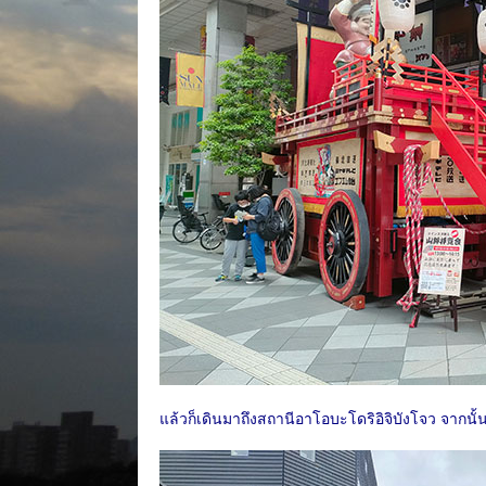
แล้วก็เดินมาถึงสถานีอาโอบะโดริอิจิบังโจว จากนั