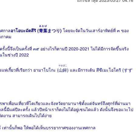
แก้ไขล่าสุด 2023/05/27 04:16
あおば
ทศกาล
อาโอบะมัตสึริ (
青葉
まつり)
โดยจะจัดในวันเสาร์อาทิตย์ที่ ๓ ของ
ฤษภาคม
ั้งนี้จึงเป็นครั้งที่ ๓๙ อย่างไรก็ตามปี 2020-2021 ไม่ได้มีการจัดขึ้นจริง
้นในช่วงปี 2022
やまぼこ
แห่เกี้ยวที่เรียกว่า ยามาโบโกะ (
山鉾
) และมีการเต้น สึซึเมะโอโดริ (すず
พาเพื่อนเที่ยวที่โตเกียวและจังหวัดยามานาชิตั้งแต่จันทร์ถึงศุกร์ที่ผ่านมา
นี้มีแค่ปีละครั้ง แล้วปีหน้าเราก็คงไม่ได้อยู่เซนไดแล้ว ดังนั้นจึงขอแวะไป
ี่มีจัดงาน สามารถเดินไปได้ง่าย
าร์ เท่านั้นก็พอ ให้พอได้เห็นบรรยากาศของงานเทศกาล