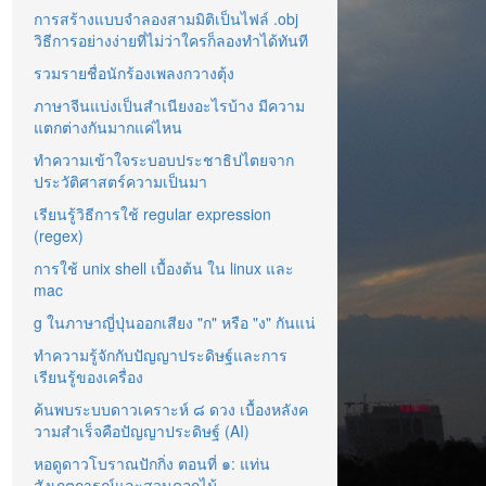
การสร้างแบบจำลองสามมิติเป็นไฟล์ .obj
วิธีการอย่างง่ายที่ไม่ว่าใครก็ลองทำได้ทันที
รวมรายชื่อนักร้องเพลงกวางตุ้ง
ภาษาจีนแบ่งเป็นสำเนียงอะไรบ้าง มีความ
แตกต่างกันมากแค่ไหน
ทำความเข้าใจระบอบประชาธิปไตยจาก
ประวัติศาสตร์ความเป็นมา
เรียนรู้วิธีการใช้ regular expression
(regex)
การใช้ unix shell เบื้องต้น ใน linux และ
mac
g ในภาษาญี่ปุ่นออกเสียง "ก" หรือ "ง" กันแน่
ทำความรู้จักกับปัญญาประดิษฐ์และการ
เรียนรู้ของเครื่อง
ค้นพบระบบดาวเคราะห์ ๘ ดวง เบื้องหลังค
วามสำเร็จคือปัญญาประดิษฐ์ (AI)
หอดูดาวโบราณปักกิ่ง ตอนที่ ๑: แท่น
สังเกตการณ์และสวนดอกไม้