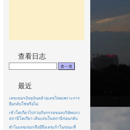
查看日志
最近
เลขเขมรปัจจุบันคล้ายเลขไทยเพราะการ
ยืมกลับใช่หรือไม่
เข้าโตเกียวไปร่วมกิจกรรมของบริษัทแถว
สถานีโตเกียว เดินเล่นในสถานีก่อนกลับ
ทำไมเลขเขมรจึงมีถึงเลขเก้าในขณะที่