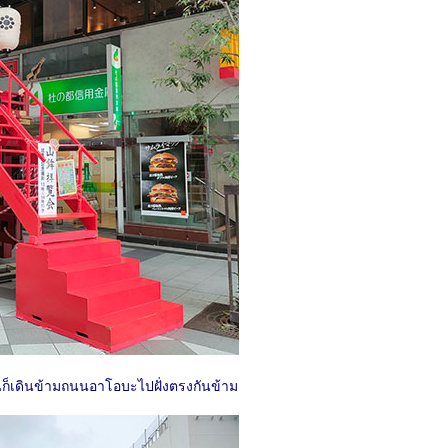
้นก็เดินข้ามถนนอาโอบะไปฝั่งตรงกันข้าม