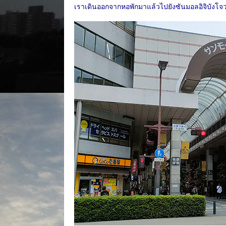
เราเดินออกจากหอพักมาแล้วไปยังซันมอลอิจิบังโจวซึ