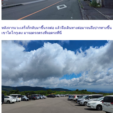
หลังจากแวะเสร็จก็กลับมาขึ้นรถต่อ แล้วจึงเดินทางต่อมาจนถึงปากทางขึ้น
เขาไดโกกุเตง มาจอดรถตรงที่จอดรถที่นี่