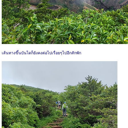
เส้นทางขึ้นบันไดก็ยังคงต่อไปเรื่อยๆไปอีกสักพัก