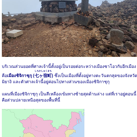
บริเวณส่วนยอดที่ศาลเจ้านี้ตั้งอยู่เป็นรอยต่อระหว่างเมืองซาโอวกับอีกเมือง
しちかしゅくまち
คือ
เมืองชิจิกาชุกุ (
七ヶ宿町
)
ซึ่งเป็นเมืองที่ตั้งอยู่ทางตะวันตกสุดของจังหวั
มิยางิ และตัวศาลเจ้านี้อยู่ค่อนไปทางส่วนของเมืองชิจิกาชุกุ
แผนที่เมืองชิจิกาชุกุ เป็นสีเหลืองเข้มทางซ้ายสุดด้านล่าง แต่ที่เราอยู่ตอนนี้
คือส่วนปลายเหนือสุดของพื้นที่นี้