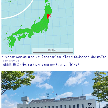
ระหว่างทางผ่านบริเวณย่านใจกลางเมืองซาโอว นี่คือที่ว่าการเมืองซาโอว
ざおうまちやくば
(
蔵王町役場
) ซึ่งระหว่างทางรถผ่านแล้วถ่ายมาได้พอดี