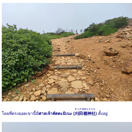
かったみねじんじゃ
โดยที่ตรงยอดเขานี้มี
ศาลเจ้าคัตตะมิเนะ (
刈田嶺神社
)
ตั้งอยู่