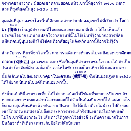
จังหวัดยามางาตะ มียอดเขาหลายยอดบนทิวเขานี้ที่สูงกว่า ๑๗๐๐ เมตร
ส่วนที่สูงที่สุดนั้นสูง ๑๘๔๐ เมตร
จุดเด่นที่สุดของซาโอวนั้นก็คือทะเลสาบปากปล่องภูเขาไฟที่เรียกว่า
โอกา
おかま
มะ (
御釜
)
เป็นภูมิประเทศที่โดดเด่นสวยงามมากทีเดียว ได้ไปเห็นแล้ว
ประทับใจมาก แต่น่าแปลกใจว่าสถานที่นี้ไม่ได้เป็นที่รู้จักมากอย่างที่คิด
แม้แต่คนญี่ปุ่นเองถ้าไม่ใช่คนที่อาศัยอยู่ในจังหวัดแถวนี้ก็อาจไม่รู้จัก
สำหรับการเที่ยวที่ซาโอวนั้น สามารถเดินทางด้วยรถไปจนถึงยอดเขา
คัตต
かっただけ
ดาเกะ (
刈田岳
)
สูง ๑๗๕๘ เมตรซึ่งเป็นจุดที่สามารถชมโอกามะได้ ถ้าเป็น
วันเสาร์อาทิตย์มีรถเมล์มาถึง ต่อให้ไม่ขับรถเองก็มาเที่ยวได้ แถมจากตรง
くまのだけ
นั้นก็เดินต่อไปยังยอดเขา
คุมาโนะดาเกะ (
熊野岳
)
ซึ่งเป็นยอดสูงสุด ๑๘๔๐
ได้ไม่ยาก ปีนต่อไปแค่นิดหน่อยเท่านั้น
ดังนั้นแล้วที่นี่สามารถเที่ยวได้ไม่ยาก แม้จะไม่ใช่คนที่ชอบการปีนเขา ถ้า
หากแค่อยากชมทะเลสาบโอกามะละก็ไม่จำเป็นต้องปีนเขาก็ได้ แต่อย่างไร
ก็ตาม กลุ่มเพื่อนที่มาด้วยกันอยากปีนเขา จึงได้เลือกที่จะไม่นั่งรถไปถึงยอด
เขาโดยตรง แต่นั่งรถไปถึงแค่ระหว่างทางแล้วจึงปีนเขาต่อไปอีกที แต่ก็
ไม่ใช่เขาที่ปีนยากอะไร เส้นทางได้ถูกทำไว้อย่างดี ระดับความยากในการ
ปีนถือว่าต่ำทีเดียว เหมาะกับมือใหม่หัดปีนเขา