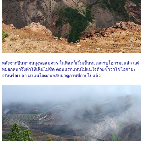
หลังจากปีนมาจนสูงพอสมควร ในที่สุดก็เริ่มเห็นทะเลสาบโอกามะแล้ว แต่
หมอกหนาจึงทำให้เห็นไม่ชัด ตอนแรกแทบไม่แน่ใจด้วยซ้ำว่าใช่โอกามะ
จริงหรือเปล่า มาแน่ใจตอนกลับมาดูภาพที่ถ่ายไปแล้ว