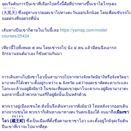
จุดเริ่มต้นการปีนเขาที่เลือกไปครั้งนี้คือที่ปากทางขึ้นเขาไดโกกุเตง
だいこくてん
(
大黒天
) ซึ่งอยู่ห่างจากยอดเขาไปทางตะวันออกเล็กน้อย โดยเพื่อนขับรถไ
จอดตรงที่จอดรถที่นั่น
เส้นทางปีนเขาก็ตามในเว็บนี้เลย
https://yamap.com/model-
courses/25424
เที่ยวนี้ไปทั้งหมด ๕ คน โดยเช่ารถไป นั่ง ๔ คน แล้วมีคนนึงเอารถ
จักรยานยนต์มาเอง ก็ขับตามกันมา
การเดินทางไปยังซาโอวนั้นสามารถไปจากทางจังหวัดมิยางิหรือจังหวัดยา
มางาตะก็ได้เพราะตั้งอยู่ระหว่าง ๒ จังหวัด แต่ว่ายอดเขาคัตตะดาเกะและ
โอกะมะล้วนอยู่ฝั่งมิยางิ ในขณะที่ยอดเขาคุมาโนะดาเกะอยู่ฝั่งยามางาตะ
นอกจากนี้แล้วพวกลานสกีก็อยู่ฝั่งนั้นเป็นหลักด้วย
พวกเราอยู่เมืองเซนได ดังนั้นจึงเดินทางจากฝั่งมิยางิ โดยหลังจากออกเดิน
ทางจากเซนได พวกเราก็เดินทางมาทางตะวันตกเฉียงใต้ จนมาถึง
เมืองซา
ざおうまち
โอว (
蔵王町
)
ซึ่งเป็นเมืองที่ตั้งชื่อตามเขาซาโอว และตั้งอยู่ใกล้จุดเริ่มต้น
ปีนเขาที่เราจะไปมากที่สุด