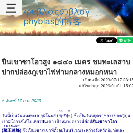
三
φυβλαςのβλογ
phyblas的博客
ปีนเขาซาโอวสูง ๑๘๔๐ เมตร ชมทะเลสาบ
ปากปล่องภูเขาไฟท่ามกลางหมอกหนา
เขียนเมื่อ 2023/07/17 23:1
แก้ไขล่าสุด 2026/01/01 15:0
# จันทร์ 17 ก.ค. 2023
うみ
ひ
วันนี้เป็นวันแห่งทะเล อุมิโนะฮิ (
海
の
日
) ซึ่งเป็นวันหยุดราชการของญี่ปุ่น
เรามีโอกาสได้ไปเที่ยวปีนเขา เป้าหมายคราวนี้คือที่
สันเขาซาโอว
ざおうれんぽう
(
蔵王連峰
)
ซึ่งเป็นเขาภูเขาที่ตั้งอยู่ในบริเวณระหว่างจังหวัดมิยางิและ