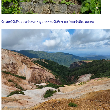
ทิวทัศน์ที่เห็นระหว่างทาง ดูสวยงามทีเดียว แต่ก็พบว่ามีเมฆเยอะ