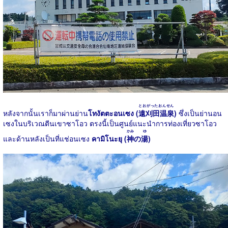
とおがったおんせん
หลังจากนั้นเราก็มาผ่านย่าน
โทงัตตะอนเซง (
遠刈田温泉
)
ซึ่งเป็นย่านอน
เซงในบริเวณตีนเขาซาโอว ตรงนี้เป็นศูนย์แนะนำการท่องเที่ยวซาโอว
かみ
ゆ
และด้านหลังเป็นที่แช่อนเซง
คามิโนะยุ (
神
の
湯
)