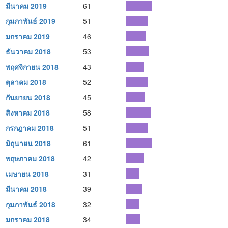
มีนาคม 2019
61
กุมภาพันธ์ 2019
51
มกราคม 2019
46
ธันวาคม 2018
53
พฤศจิกายน 2018
43
ตุลาคม 2018
52
กันยายน 2018
45
สิงหาคม 2018
58
กรกฎาคม 2018
51
มิถุนายน 2018
61
พฤษภาคม 2018
42
เมษายน 2018
31
มีนาคม 2018
39
กุมภาพันธ์ 2018
32
มกราคม 2018
34