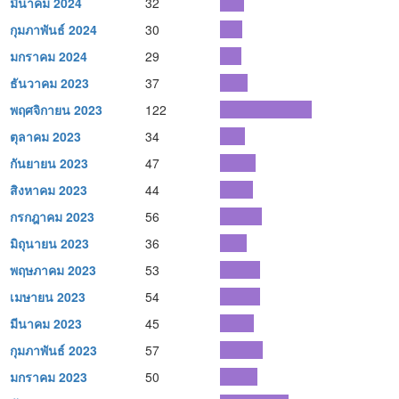
มีนาคม 2024
32
กุมภาพันธ์ 2024
30
มกราคม 2024
29
ธันวาคม 2023
37
พฤศจิกายน 2023
122
ตุลาคม 2023
34
กันยายน 2023
47
สิงหาคม 2023
44
กรกฎาคม 2023
56
มิถุนายน 2023
36
พฤษภาคม 2023
53
เมษายน 2023
54
มีนาคม 2023
45
กุมภาพันธ์ 2023
57
มกราคม 2023
50