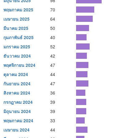
มิถุนายน 2025
98
พฤษภาคม 2025
70
เมษายน 2025
64
มีนาคม 2025
50
กุมภาพันธ์ 2025
40
มกราคม 2025
52
ธันวาคม 2024
42
พฤศจิกายน 2024
47
ตุลาคม 2024
44
กันยายน 2024
47
สิงหาคม 2024
36
กรกฎาคม 2024
39
มิถุนายน 2024
39
พฤษภาคม 2024
33
เมษายน 2024
44