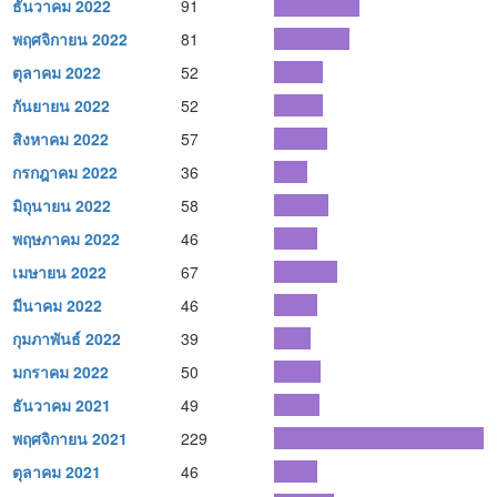
ธันวาคม 2022
91
พฤศจิกายน 2022
81
ตุลาคม 2022
52
กันยายน 2022
52
สิงหาคม 2022
57
กรกฎาคม 2022
36
มิถุนายน 2022
58
พฤษภาคม 2022
46
เมษายน 2022
67
มีนาคม 2022
46
กุมภาพันธ์ 2022
39
มกราคม 2022
50
ธันวาคม 2021
49
พฤศจิกายน 2021
229
ตุลาคม 2021
46