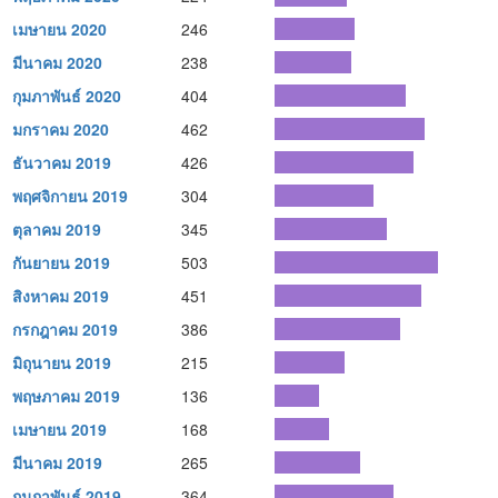
เมษายน 2020
246
มีนาคม 2020
238
กุมภาพันธ์ 2020
404
มกราคม 2020
462
ธันวาคม 2019
426
พฤศจิกายน 2019
304
ตุลาคม 2019
345
กันยายน 2019
503
สิงหาคม 2019
451
กรกฎาคม 2019
386
มิถุนายน 2019
215
พฤษภาคม 2019
136
เมษายน 2019
168
มีนาคม 2019
265
กุมภาพันธ์ 2019
364