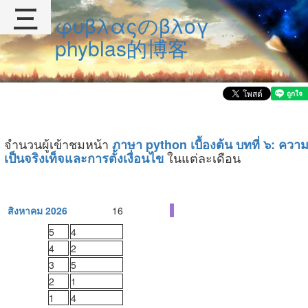
三
φυβλαςのβλογ
phyblas的博客
จำนวนผู้เข้าชมหน้า
ภาษา python เบื้องต้น บทที่ ๖: ควา
ในแต่ละเดือน
เป็นจริงเท็จและการตั้งเงื่อนไข
สิงหาคม 2026
16
5
4
4
2
3
5
2
1
1
4