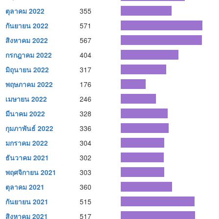
ตุลาคม 2022
355
กันยายน 2022
571
สิงหาคม 2022
567
กรกฎาคม 2022
404
มิถุนายน 2022
317
พฤษภาคม 2022
176
เมษายน 2022
246
มีนาคม 2022
328
กุมภาพันธ์ 2022
336
มกราคม 2022
304
ธันวาคม 2021
302
พฤศจิกายน 2021
303
ตุลาคม 2021
360
กันยายน 2021
515
สิงหาคม 2021
517