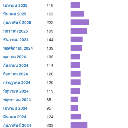
เมษายน 2025
110
มีนาคม 2025
163
กุมภาพันธ์ 2025
222
มกราคม 2025
199
ธันวาคม 2024
144
พฤศจิกายน 2024
139
ตุลาคม 2024
109
กันยายน 2024
114
สิงหาคม 2024
120
กรกฎาคม 2024
120
มิถุนายน 2024
119
พฤษภาคม 2024
85
เมษายน 2024
95
มีนาคม 2024
124
กุมภาพันธ์ 2024
203