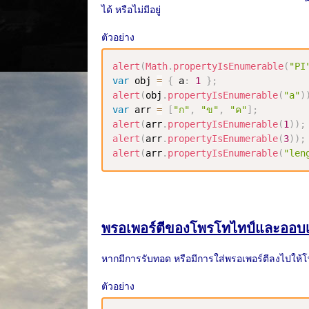
ได้ หรือไม่มีอยู่
ตัวอย่าง
alert
(
Math
.
propertyIsEnumerable
(
"PI
var
 obj 
=
{
 a
:
1
}
;
alert
(
obj
.
propertyIsEnumerable
(
"a"
)
var
 arr 
=
[
"ก"
,
"ข"
,
"ค"
]
;
alert
(
arr
.
propertyIsEnumerable
(
1
)
)
;
alert
(
arr
.
propertyIsEnumerable
(
3
)
)
;
alert
(
arr
.
propertyIsEnumerable
(
"len
พรอเพอร์ตีของโพรโทไทป์และออบเจ็
หากมีการรับทอด หรือมีการใส่พรอเพอร์ตีลงไปให้โ
ตัวอย่าง