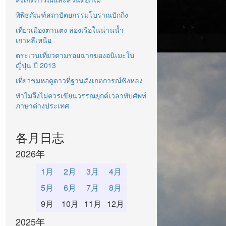
พิพิธภัณฑ์สถาปัตยกรรมโบราณปักกิ่ง
เที่ยวเมืองตานตง ล่องเรือในน่านน้ำ
เกาหลีเหนือ
ตระเวนเที่ยวตามรอยฉากของอนิเมะใน
ญี่ปุ่น ปี 2013
เที่ยวชมหอดูดาวที่ฐานสังเกตการณ์ซิงหลง
ทำไมจึงไม่ควรเขียนวรรณยุกต์เวลาทับศัพท์
ภาษาต่างประเทศ
各月日志
2026年
1月
2月
3月
4月
5月
6月
7月
8月
9月
10月
11月
12月
2025年