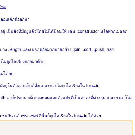
介슈
่ในออบเจ็กต์ออกมา
วอยู่ เป็นสิ่งที่มีอยู่แล้วโดยไม่ได้ป้อนให้ เช่น .constructor หรือพวกเมธอด
อย่าง .length และเมธอดอีกมากมายอย่าง .join, .sort, .push, ฯลฯ
ับไม่ถูกไล่เรียงออกมาด้วย
่ได้อยู่
อยู่ในตัวออบเจ็กต์ตั้งแต่แรกจะไม่ถูกไล่เรียงใน for๛in
th เองก็ประกอบด้วยเมธอดและตัวแปรที่เป็นค่าคงที่ต่างๆมากมาย แต่ก็ไม่
ช่นกัน แล้วพรอเพอร์ตีนั้นก็ถูกไล่เรียงใน for๛in ได้ด้วย