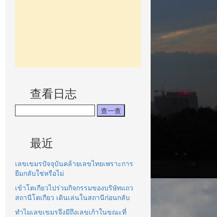
查看日志
最近
เลขเขมรปัจจุบันคล้ายเลขไทยเพราะการ
ยืมกลับใช่หรือไม่
เข้าโตเกียวไปร่วมกิจกรรมของบริษัทแถว
สถานีโตเกียว เดินเล่นในสถานีก่อนกลับ
ทำไมเลขเขมรจึงมีถึงเลขเก้าในขณะที่