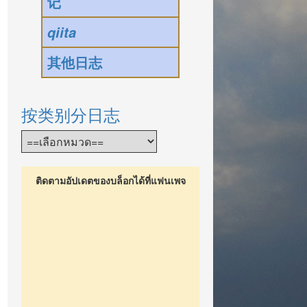
记
qiita
其他日志
按类别分日志
ติดตามอัปเดตของบล็อกได้ที่แฟนเพจ