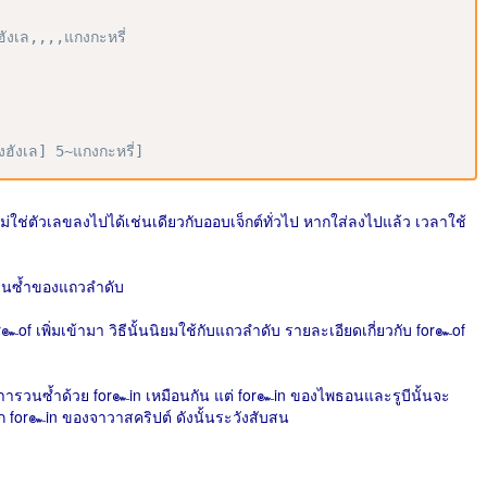
ังเล,,,,แกงกะหรี่
ฮังเล] 5~แกงกะหรี่]
ี่ไม่ใช่ตัวเลขลงไปได้เช่นเดียวกับออบเจ็กต์ทั่วไป หากใส่ลงไปแล้ว เวลาใช้
ารวนซ้ำของแถวลำดับ
r๛of เพิ่มเข้ามา วิธีนั้นนิยมใช้กับแถวลำดับ รายละเอียดเกี่ยวกับ for๛of
าารวนซ้ำด้วย for๛in เหมือนกัน แต่ for๛in ของไพธอนและรูบีนั้นจะ
 for๛in ของจาวาสคริปต์ ดังนั้นระวังสับสน