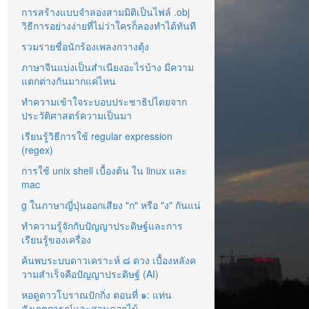
การสร้างแบบจำลองสามมิติเป็นไฟล์ .obj
วิธีการอย่างง่ายที่ไม่ว่าใครก็ลองทำได้ทันที
รวมรายชื่อนักร้องเพลงกวางตุ้ง
ภาษาจีนแบ่งเป็นสำเนียงอะไรบ้าง มีความ
แตกต่างกันมากแค่ไหน
ทำความเข้าใจระบอบประชาธิปไตยจาก
ประวัติศาสตร์ความเป็นมา
เรียนรู้วิธีการใช้ regular expression
(regex)
การใช้ unix shell เบื้องต้น ใน linux และ
mac
g ในภาษาญี่ปุ่นออกเสียง "ก" หรือ "ง" กันแน่
ทำความรู้จักกับปัญญาประดิษฐ์และการ
เรียนรู้ของเครื่อง
ค้นพบระบบดาวเคราะห์ ๘ ดวง เบื้องหลังค
วามสำเร็จคือปัญญาประดิษฐ์ (AI)
หอดูดาวโบราณปักกิ่ง ตอนที่ ๑: แท่น
สังเกตการณ์และสวนดอกไม้