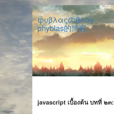
φυβλαςのβλογ
phyblas的博客
javascript เบื้องต้น บทที่ 