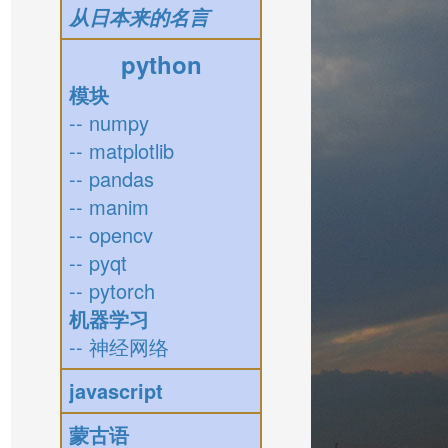
从日本来的名言
python
模块
-- numpy
-- matplotlib
-- pandas
-- manim
-- opencv
-- pyqt
-- pytorch
机器学习
-- 神经网络
javascript
蒙古语