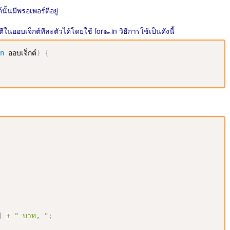
นั้นมีพรอเพอร์ตีอยู่
นออบเจ็กต์ทีละตัวได้โดยใช้ for๛in วิธีการใช้เป็นดังนี้
n
 ออบเจ็กต์
)
{
]
+
" บาท, "
;