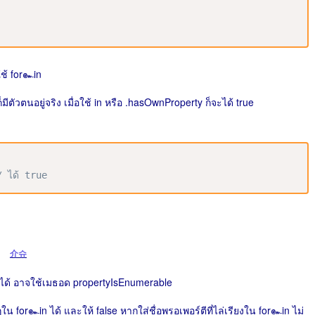
อใช้ for๛in
ตัวตนอยู่จริง เมื่อใช้ in หรือ .hasOwnProperty ก็จะได้ true
/ ได้ true
介슈
ด้ อาจใช้เมธอด propertyIsEnumerable
กฏใน for๛in ได้ และให้ false หากใส่ชื่อพรอเพอร์ตีที่ไล่เรียงใน for๛in ไม่