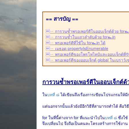
== สารบัญ ==
ㄧ การวนซ้ำพรอเพอร์ตีในออบเจ็กต์ด้วย for๛
ㄧ การวนซ้ำในแถวลำดับด้วย for๛in
ㄧ พรอเพอร์ตีที่ใช้ใน for๛in ได้
ㄧ เมธอด propertyIsEnumerable
ㄧ พรอเพอร์ตีของโพรโทไทป์และออบเจ็กต์ที่ร
ㄧ พรอเพอร์ตีของออบเจ็กต์ global ในเบราว์เซ
การวนซ้ำพรอเพอร์ตีในออบเจ็กต์ด
ใน
บทที่ ๘
ได้เขียนถึงเรื่องการเขียนโปรแกรมให้ม
แต่นอกจากนั้นแล้วยังมีอีกวิธีที่สามารถทำได้ คือวิธ
for ในที่นี้ต่างจาก for ที่แนะนำไปใน
บทที่ ๘
ซึ่งใช
จึงเปลี่ยนไป จึงถือเป็นคนละโครงสร้างการใช้งาน