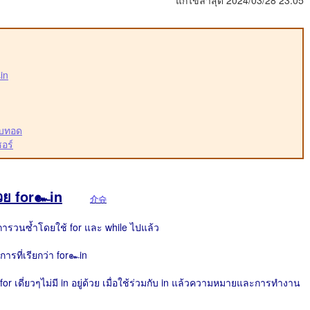
แก้ไขล่าสุด 2024/03/28 23:05
in
ับทอด
อร์
้วย for๛in
介슈
ีการวนซ้ำโดยใช้ for และ while ไปแล้ว
ีการที่เรียกว่า for๛in
้ for เดี่ยวๆไม่มี in อยู่ด้วย เมื่อใช้ร่วมกับ in แล้วความหมายและการทำงาน