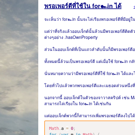
พรอเพอร์ตีที่ใช้ใน for๛in ได้
จะเห็นว่า for๛in นั้นจะไล่เรียงพรอเพอร์ตีที่มีอยู
แต่ว่าที่จริงแล้วออบเจ็กต์นั้นล้วนมีพรอเพอร์ตีติดตั
ต่างๆอย่าง .hasOwnProperty
ส่วนในออบเจ็กต์ที่เป็นแถวลำดับนั้นก็มีพรอเพอร์ตี
ทั้งหมดนี้ล้วนเป็นพรอเพอร์ตี แต่เมื่อใช้ for๛in กล
นั่นหมายความว่ามีพรอเพอร์ตีที่ใช้ for๛in ได้และไม
โดยทั่วไปแล้วพวกพรอเพอร์ตีและเมธอดส่วนหนึ่งที่มี
นอกจากนี้ ออบเจ็กต์ในตัวของจาวาสคริปต์ เช่น Ma
สามารถไล่เรียงใน for๛in ได้เช่นกัน
แต่ออบเจ็กต์พวกนี้ก็สามารถเพิ่มพรอเพอร์ตีลงไปได้เ
Math
.
a
=
0
;
for
(
var
 m 
in
Math
)
{