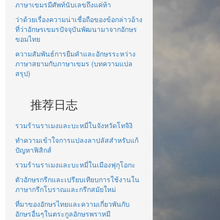
ภาษาเขมรมีศัพท์นับเลขถึงแค่ห้า
ว่าด้วยเรื่องความน่าเชื่อถือของข้อกล่าวอ้าง
ที่ว่าอักษรเขมรปัจจุบันพัฒนามาจากอักษร
ขอมไทย
ความสัมพันธ์การยืมคำและอักษรระหว่าง
ภาษาสยามกับภาษาเขมร (บทความแปล
สรุป)
推荐日志
รวมร้านราเมงและบะหมี่ในจังหวัดโทจิงิ
ทำความเข้าใจการแปลงลาปลัสสำหรับแก้
ปัญหาฟิสิกส์
รวมร้านราเมงและบะหมี่ในเมืองฟุกุโอกะ
ตัวอักษรกรีกและเปรียบเทียบการใช้งานใน
ภาษากรีกโบราณและกรีกสมัยใหม่
ที่มาของอักษรไทยและความเกี่ยวพันกับ
อักษรอื่นๆในตระกูลอักษรพราหมี