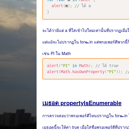
alert
(
m
)
;
// ได้ a
}
จะได้ว่ามีแต่ a ที่ใส่เข้าไปใหม่เท่านั้นที่ปรากฏเมื่
แต่แม้จะไม่ปรากฏใน for๛in แต่พรอเพอร์ตีพวกนี้ก็มี
เช่น PI ใน Math
alert
(
"PI"
in
Math
)
;
// ได้ true
alert
(
Math
.
hasOwnProperty
(
"PI"
)
)
;
/
เมธอด propertyIsEnumerable
การตรวจสอบว่าพรอเพอร์ตีไหนปรากฏใน for๛in ไ
เมธอดนี้จะให้ค่า true เมื่อใส่ชื่อพรอเพอร์ตีที่ปรา