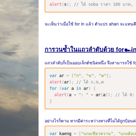
alert
(
s
)
;
// ได้ soba ราคา 100 บาท,
จะเห็นว่าเมื่อใช้ for in แล้ว ตัวแปร ahan จะแท
การวนซ้ำในแถวลำดับด้วย for๛i
แถวลำดับก็เป็นออบเจ็กต์ชนิดหนึ่ง จึงสามารถใช้ fo
var
 ar 
=
[
"ก"
,
"ข"
,
"ค"
]
;
alert
(
ar
)
;
// ได้ ก,ข,ค
for
(
var
 a 
in
 ar
)
{
alert
(
a 
+
": "
+
 ar
[
a
]
)
;
// ได้ 0
}
อย่างไรก็ตาม หากมีค่าระหว่างทางที่ไม่ได้ถูกป้อนค
var
 kaeng 
=
[
"แกงเขียวหวาน"
,
"แกงฮังเ