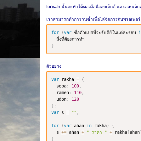
for๛in นั้นจะทำได้ต่อเมื่อมีออบเจ็กต์ และออบเจ็กต์
เราสามารถทำการวนซ้ำเพื่อไล่จัดการกับพรอเพอร์ตีใ
for
(
var
 ชื่อตัวแปรที่จะรับคีย์ในแต่ละรอบ 
i
}
ตัวอย่าง
var
 rakha 
=
{
  soba
:
100
,
  ramen
:
110
,
  udon
:
120
}
;
var
 s 
=
""
;
for
(
var
 ahan 
in
 rakha
)
{
  s 
+=
 ahan 
+
" ราคา "
+
 rakha
[
ahan
}