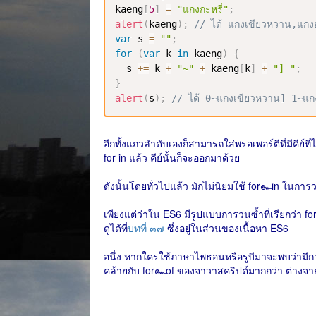
kaeng
[
5
]
=
"แกงกะหรี่"
;
alert
(
kaeng
)
;
// ได้ แกงเขียวหวาน,แกงฮ
var
 s 
=
""
;
for
(
var
 k 
in
 kaeng
)
{
  s 
+=
 k 
+
"~"
+
 kaeng
[
k
]
+
"] "
;
}
alert
(
s
)
;
// ได้ 0~แกงเขียวหวาน] 1~แกง
อีกทั้งแถวลำดับเองก็สามารถใส่พรอเพอร์ตีที่มีคีย์ท
for in แล้ว คีย์นั้นก็จะออกมาด้วย
ดังนั้นโดยทั่วไปแล้ว มักไม่นิยมใช้ for๛in ในก
เพียงแต่ว่าใน ES6 มีรูปแบบการวนซ้ำที่เรียกว่า fo
ดูได้ที่
บทที่ ๓๗
ซึ่งอยู่ในส่วนของเนื้อหา ES6
อนึ่ง หากใครใช้ภาษาไพธอนหรือรูบีมาจะพบว่ามีก
คล้ายกับ for๛of ของจาวาสคริปต์มากกว่า ต่างจาก