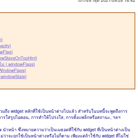
แก้ไขล่าสุด 2021/09/28 16:42
n}
acity}
owFlag}
dowStaysOnTopHint}
อไม่ {.windowFlags}
tWindowFlags}
.windowState}
รวมถึง widget หลักที่ใช้เป็นหน้าต่างไปแล้ว สำหรับในบทนี้จะพูดถึงการ
่อ, การใส่รูปไอคอน, การทำให้โปร่งใส, การตั้งแฟล็กหรือสถานะ, ฯลฯ
นำหน้า ซึ่งหมายความว่าเป็นเมธอดที่ใช้กับ widget ที่เป็นหน้าต่างเป็น
ม่ว่าจะถูกใช้เป็นหน้าต่างหรือไม่ก็ตาม เพียงแต่ถ้าใช้กับ widget ที่ไม่ใช่