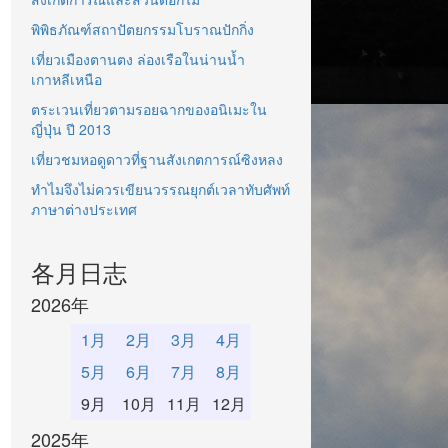
พิพิธภัณฑ์สถาปัตยกรรมโบราณปักกิ่ง
เที่ยวเมืองตานตง ล่องเรือในน่านน้ำ
เกาหลีเหนือ
ตระเวนเที่ยวตามรอยฉากของอนิเมะใน
ญี่ปุ่น ปี 2013
เที่ยวชมหอดูดาวที่ฐานสังเกตการณ์ซิงหลง
ทำไมจึงไม่ควรเขียนวรรณยุกต์เวลาทับศัพท์
ภาษาต่างประเทศ
各月日志
2026年
1月
2月
3月
4月
5月
6月
7月
8月
9月
10月
11月
12月
2025年