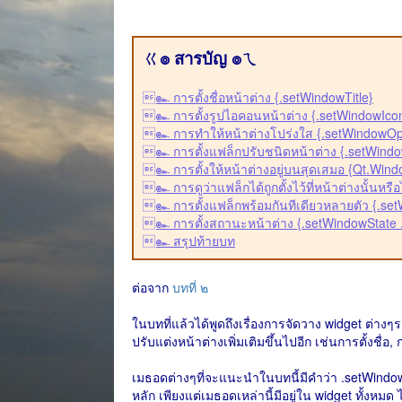
ㄍ๏ สารบัญ ๏ㄟ
๛ การตั้งชื่อหน้าต่าง {.setWindowTitle}
๛ การตั้งรูปไอคอนหน้าต่าง {.setWindowIco
๛ การทำให้หน้าต่างโปร่งใส {.setWindowOp
๛ การตั้งแฟล็กปรับชนิดหน้าต่าง {.setWind
๛ การตั้งให้หน้าต่างอยู่บนสุดเสมอ {Qt.Win
๛ การดูว่าแฟล็กได้ถูกตั้งไว้ที่หน้าต่างนั้นหรื
๛ การตั้งแฟล็กพร้อมกันทีเดียวหลายตัว {.se
๛ การตั้งสถานะหน้าต่าง {.setWindowState 
๛ สรุปท้ายบท
ต่อจาก
บทที่ ๒
ในบทที่แล้วได้พูดถึงเรื่องการจัดวาง widget ต่างๆ
ปรับแต่งหน้าต่างเพิ่มเติมขึ้นไปอีก เช่นการตั้งชื
เมธอดต่างๆที่จะแนะนำในบทนี้มีคำว่า .setWindow 
หลัก เพียงแต่เมธอดเหล่านี้มีอยู่ใน widget ทั้งหมด ไ