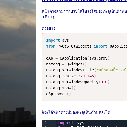
หน้าต่างสามารถปรับให้โปร่งใสมองทะลุเห็นด้านหล
0 ถึง 1)
ตัวอย่าง
import
from
 PyQt5
.
QtWidgets 
import
 QApplic
qAp 
=
 QApplication
(
sys
.
argv
)
natang 
=
 QWidget
(
)
natang
.
setWindowTitle
(
'หน้าต่างนี้ช่างเ
natang
.
resize
(
220
,
145
)
natang
.
setWindowOpacity
(
0.6
)
natang
.
show
(
)
qAp
.
exec_
(
)
ก็จะได้หน้าต่างที่มองทะลุเห็นด้านหลังได้