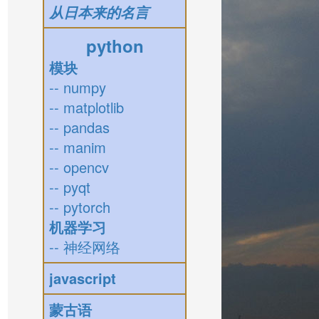
从日本来的名言
python
模块
-- numpy
-- matplotlib
-- pandas
-- manim
-- opencv
-- pyqt
-- pytorch
机器学习
-- 神经网络
javascript
蒙古语