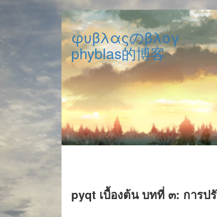
φυβλαςのβλογ
phyblas的博客
pyqt เบื้องต้น บทที่ ๓: การปร