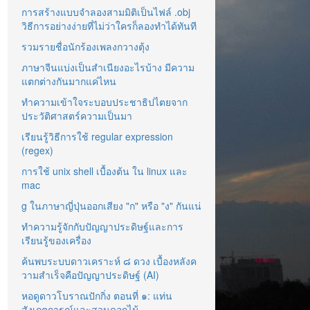
การสร้างแบบจำลองสามมิติเป็นไฟล์ .obj
วิธีการอย่างง่ายที่ไม่ว่าใครก็ลองทำได้ทันที
รวมรายชื่อนักร้องเพลงกวางตุ้ง
ภาษาจีนแบ่งเป็นสำเนียงอะไรบ้าง มีความ
แตกต่างกันมากแค่ไหน
ทำความเข้าใจระบอบประชาธิปไตยจาก
ประวัติศาสตร์ความเป็นมา
เรียนรู้วิธีการใช้ regular expression
(regex)
การใช้ unix shell เบื้องต้น ใน linux และ
mac
g ในภาษาญี่ปุ่นออกเสียง "ก" หรือ "ง" กันแน่
ทำความรู้จักกับปัญญาประดิษฐ์และการ
เรียนรู้ของเครื่อง
ค้นพบระบบดาวเคราะห์ ๘ ดวง เบื้องหลังค
วามสำเร็จคือปัญญาประดิษฐ์ (AI)
หอดูดาวโบราณปักกิ่ง ตอนที่ ๑: แท่น
สังเกตการณ์และสวนดอกไม้