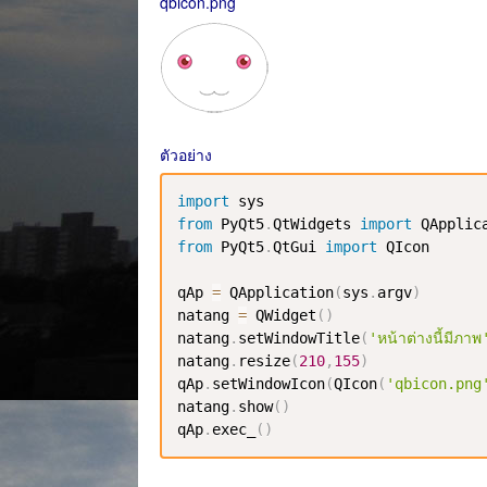
qbicon.png
ตัวอย่าง
import
from
 PyQt5
.
QtWidgets 
import
 QApplic
from
 PyQt5
.
QtGui 
import
 QIcon

qAp 
=
 QApplication
(
sys
.
argv
)
natang 
=
 QWidget
(
)
natang
.
setWindowTitle
(
'หน้าต่างนี้มีภาพ
natang
.
resize
(
210
,
155
)
qAp
.
setWindowIcon
(
QIcon
(
'qbicon.png
natang
.
show
(
)
qAp
.
exec_
(
)