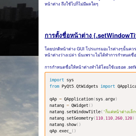
หน้าต่าง ถึงใช้ไปก็ไม่มีผลใดๆ
การตั้งชื่อหน้าต่าง {.setWindowTi
โดยปกติหน้าต่าง GUI โปรแกรมอะไรต่างๆนั้นควรจะ
หน้าต่างว่างเปล่า นั่นเพราะไม่ได้ทำการกำหนดชื่อ
การกำหนดชื่อให้หน้าต่างทำได้โดยใช้เมธอด .setW
import
from
 PyQt5
.
QtWidgets 
import
 QApplic
qAp 
=
 QApplication
(
sys
.
argv
)
natang 
=
 QWidget
(
)
natang
.
setWindowTitle
(
'ก็แค่หน้าต่างเล็
natang
.
setGeometry
(
110
,
110
,
260
,
120
)
natang
.
show
(
)
qAp
.
exec_
(
)