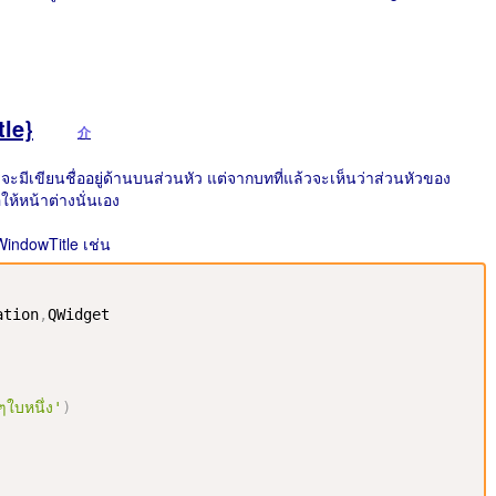
tle}
介
มีเขียนชื่ออยู่ด้านบนส่วนหัว แต่จากบทที่แล้วจะเห็นว่าส่วนหัวของ
ให้หน้าต่างนั่นเอง
indowTitle เช่น
ation
,
QWidget

กๆใบหนึ่ง'
)