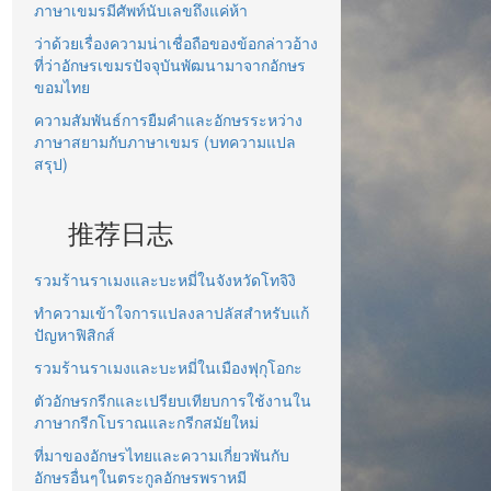
ภาษาเขมรมีศัพท์นับเลขถึงแค่ห้า
ว่าด้วยเรื่องความน่าเชื่อถือของข้อกล่าวอ้าง
ที่ว่าอักษรเขมรปัจจุบันพัฒนามาจากอักษร
ขอมไทย
ความสัมพันธ์การยืมคำและอักษรระหว่าง
ภาษาสยามกับภาษาเขมร (บทความแปล
สรุป)
推荐日志
รวมร้านราเมงและบะหมี่ในจังหวัดโทจิงิ
ทำความเข้าใจการแปลงลาปลัสสำหรับแก้
ปัญหาฟิสิกส์
รวมร้านราเมงและบะหมี่ในเมืองฟุกุโอกะ
ตัวอักษรกรีกและเปรียบเทียบการใช้งานใน
ภาษากรีกโบราณและกรีกสมัยใหม่
ที่มาของอักษรไทยและความเกี่ยวพันกับ
อักษรอื่นๆในตระกูลอักษรพราหมี