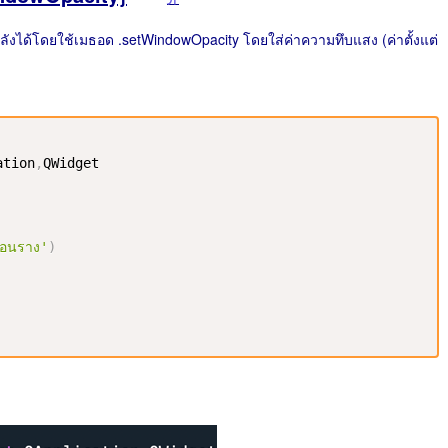
ังได้โดยใช้เมธอด .setWindowOpacity โดยใส่ค่าความทึบแสง (ค่าตั้งแต่
ation
,
QWidget

ลือนราง'
)