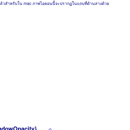
นี้แล้วสำหรับใน mac ภาพไอคอนนี้จะปรากฏในแถบที่ด้านล่างด้วย
indowOpacity}
介