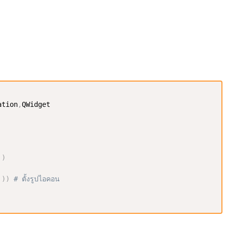
ation
,
'
)
'
)
)
# ตั้งรูปไอคอน