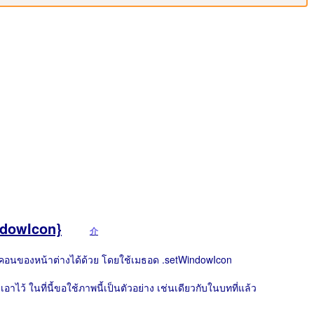
indowIcon}
介
ปไอคอนของหน้าต่างได้ด้วย โดยใช้เมธอด .setWindowIcon
อาไว้ ในที่นี้ขอใช้ภาพนี้เป็นตัวอย่าง เช่นเดียวกับในบทที่แล้ว