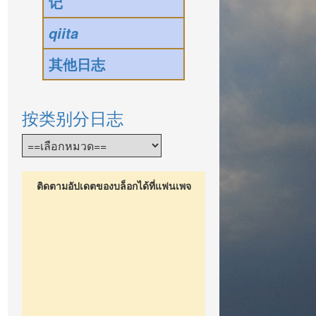
记
qiita
其他日志
按类别分日志
ติดตามอัปเดตของบล็อกได้ที่แฟนเพจ