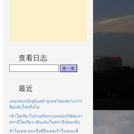
查看日志
最近
เลขเขมรปัจจุบันคล้ายเลขไทยเพราะการ
ยืมกลับใช่หรือไม่
เข้าโตเกียวไปร่วมกิจกรรมของบริษัทแถว
สถานีโตเกียว เดินเล่นในสถานีก่อนกลับ
ทำไมเลขเขมรจึงมีถึงเลขเก้าในขณะที่