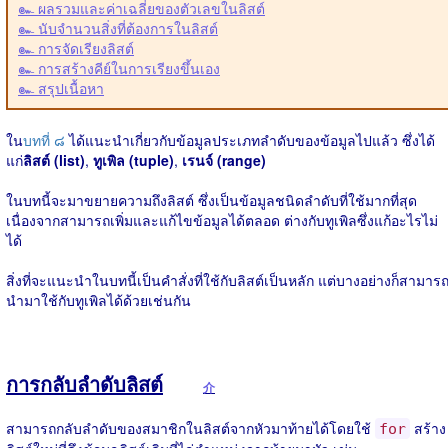
๛ ผลรวมและค่าเฉลี่ยของตัวเลขในลิสต์
๛ นับจำนวนสิ่งที่ต้องการในลิสต์
๛ การจัดเรียงลิสต์
๛ การสร้างคีย์ในการเรียงขึ้นเอง
๛ สรุปเนื้อหา
ใน
บทที่ ๘
ได้แนะนำเกี่ยวกับข้อมูลประเภทลำดับของข้อมูลไปแล้ว ซึ่งได้
แก่
ลิสต์ (list)
,
ทูเพิล (tuple)
,
เรนจ์ (range)
ในบทนี้จะมาขยายความถึงลิสต์ ซึ่งเป็นข้อมูลชนิดลำดับที่ใช้มากที่สุด
เนื่องจากสามารถเพิ่มและแก้ไขข้อมูลได้ตลอด ต่างกับทูเพิลซึ่งแก้อะไรไม่
ได้
สิ่งที่จะแนะนำในบทนี้เป็นคำสั่งที่ใช้กับลิสต์เป็นหลัก แต่บางอย่างก็สามาร
นำมาใช้กับทูเพิลได้ด้วยเช่นกัน
การกลับลำดับลิสต์
介
สามารถกลับลำดับของสมาชิกในลิสต์จากหัวมาท้ายได้โดยใช้
สร้าง
for