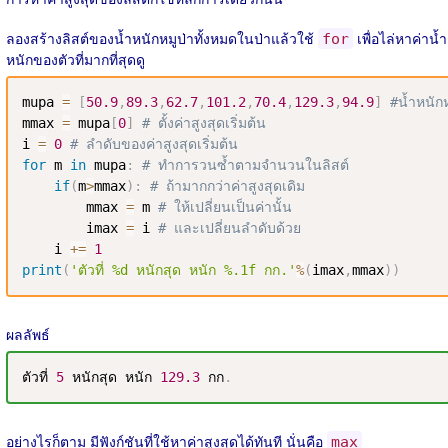
ลองสร้างลิสต์ของน้ำหนักหมูป่าทั้งหมดในป่าแล้วใช้
เพื่อไล่หาค่าน้ำ
for
หนักของตัวที่มากที่สุดดู
mupa 
=
[
50.9
,
89.3
,
62.7
,
101.2
,
70.4
,
129.3
,
94.9
]
#น้ำหนัก
mmax 
=
 mupa
[
0
]
# ตั้งค่าสูงสุดเริ่มต้น
i 
=
0
# ลำดับของค่าสูงสุดเริ่มต้น
for
 m 
in
 mupa
:
# ทำการวนซ้ำตามจำนวนในลิสต์
if
(
m
>
mmax
)
:
# ถ้ามากกว่าค่าสูงสุดเดิม
        mmax 
=
 m 
# ให้เปลี่ยนเป็นค่านั้น
        imax 
=
 i 
# และเปลี่ยนลำดับด้วย
    i 
+=
1
print
(
'ตัวที่ %d หนักสุด หนัก %.1f กก.'
%
(
imax
,
mmax
)
)
ผลลัพธ์
ตัวที่ 
5
 หนักสุด หนัก 
129.3
 กก
.
อย่างไรก็ตาม มีฟังก์ชันที่ใช้หาค่าสูงสุดได้ทันที นั่นคือ
max