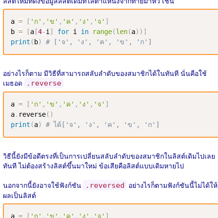
ลิสต์ใหม่ที่ดึงข้อมูลลิสต์เดิมที่ไล่ตำแหน่งจากท้ายมาหัว เช่น
a 
=
[
'ก'
,
'ข'
,
'ค'
,
'ง'
,
'จ'
]
b 
=
[
a
[
4
-
i
]
for
 i 
in
range
(
len
(
a
)
)
]
print
(
b
)
# ['จ', 'ง', 'ค', 'ข', 'ก']
อย่างไรก็ตาม มีวิธีที่สามารถสลับลำดับของสมาชิกได้ในทันที นั่นคือใช้
เมธอด
.reverse
a 
=
[
'ก'
,
'ข'
,
'ค'
,
'ง'
,
'จ'
]
a
.
reverse
(
)
print
(
a
)
# ได้['จ', 'ง', 'ค', 'ข', 'ก']
วิธีนี้ยังมีข้อดีตรงที่เป็นการเปลี่ยนสลับลำดับของสมาชิกในลิสต์เดิมไปเลย
ทันที ไม่ต้องสร้างลิสต์ขึ้นมาใหม่ ข้อเสียคือลิสต์แบบเดิมหายไป
นอกจากนี้ยังอาจใช้ฟังก์ชัน
อย่างไรก็ตามฟังก์ชันนี้ไม่ได้ให้
.reversed
ผลเป็นลิสต์
a 
=
[
'ก'
,
'ข'
,
'ค'
,
'ง'
,
'จ'
]