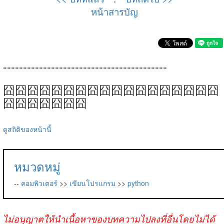
หน้าสารบัญ
-----------------------------------------
囧囧囧囧囧囧囧囧囧囧囧囧囧囧囧囧囧囧
囧囧囧囧囧囧囧
ดูสถิติของหน้านี้
หมวดหมู่
--
คอมพิวเตอร์
>>
เขียนโปรแกรม
>>
python
ไม่อนุญาตให้นำเนื้อหาของบทความไปลงที่อื่นโดยไม่ได้