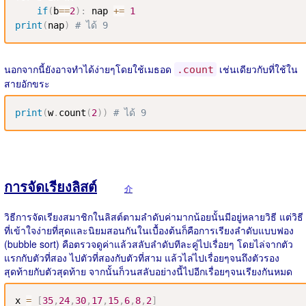
if
(
b
==
2
)
:
 nap 
+=
1
print
(
nap
)
# ได้ 9
นอกจากนี้ยังอาจทำได้ง่ายๆโดยใช้เมธอด
เช่นเดียวกับที่ใช้ใน
.count
สายอักขระ
print
(
w
.
count
(
2
)
)
# ได้ 9
การจัดเรียงลิสต์
介
วิธีการจัดเรียงสมาชิกในลิสต์ตามลำดับค่ามากน้อยนั้นมีอยู่หลายวิธี แต่วิธี
ที่เข้าใจง่ายที่สุดและนิยมสอนกันในเบื้องต้นก็คือการเรียงลำดับแบบฟอง
(bubble sort) คือตรวจดูค่าแล้วสลับลำดับทีละคู่ไปเรื่อยๆ โดยไล่จากตัว
แรกกับตัวที่สอง ไปตัวที่สองกับตัวที่สาม แล้วไล่ไปเรื่อยๆจนถึงตัวรอง
สุดท้ายกับตัวสุดท้าย จากนั้นก็วนสลับอย่างนี้ไปอีกเรื่อยๆจนเรียงกันหมด
x 
=
[
35
,
24
,
30
,
17
,
15
,
6
,
8
,
2
]