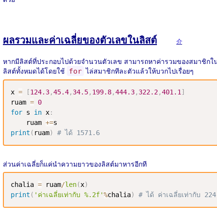
ผลรวมและค่าเฉลี่ยของตัวเลขในลิสต์
介
หากมีลิสต์ที่ประกอบไปด้วยจำนวนตัวเลข สามารถหาค่ารวมของสมาชิกใ
ลิสต์ทั้งหมดได้โดยใช้
ไล่สมาชิกทีละตัวแล้วให้บวกไปเรื่อยๆ
for
x 
=
[
124.3
,
45.4
,
34.5
,
199.8
,
444.3
,
322.2
,
401.1
]
ruam 
=
0
for
 s 
in
 x
:
    ruam 
+=
print
(
ruam
)
# ได้ 1571.6 
ส่วนค่าเฉลี่ยก็แค่นำความยาวของลิสต์มาหารอีกที
chalia 
=
 ruam
/
len
(
x
)
print
(
'ค่าเฉลี่ยเท่ากับ %.2f'
%
chalia
)
# ได้ ค่าเฉลี่ยเท่ากับ 22