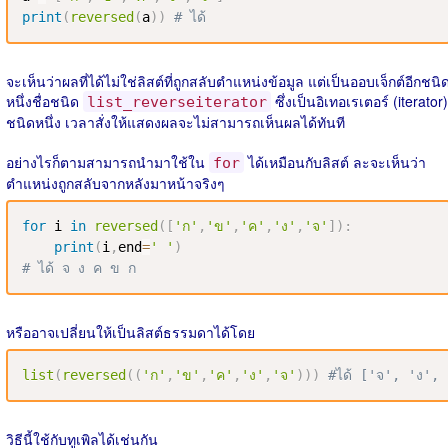
print
(
reversed
(
a
)
)
# ได้ 
จะเห็นว่าผลที่ได้ไม่ใช่ลิสต์ที่ถูกสลับตำแหน่งข้อมูล แต่เป็นออบเจ็กต์อีกชนิ
หนึ่งชื่อชนิด
ซึ่งเป็นอิเทอเรเตอร์ (iterator)
list_reverseiterator
ชนิดหนึ่ง เวลาสั่งให้แสดงผลจะไม่สามารถเห็นผลได้ทันที
อย่างไรก็ตามสามารถนำมาใช้ใน
ได้เหมือนกับลิสต์ ละจะเห็นว่า
for
ตำแหน่งถูกสลับจากหลังมาหน้าจริงๆ
for
 i 
in
reversed
(
[
'ก'
,
'ข'
,
'ค'
,
'ง'
,
'จ'
]
)
:
print
(
i
,
end
=
' '
)
# ได้ จ ง ค ข ก
หรืออาจเปลี่ยนให้เป็นลิสต์ธรรมดาได้โดย
list
(
reversed
(
(
'ก'
,
'ข'
,
'ค'
,
'ง'
,
'จ'
)
)
)
#ได้ ['จ', 'ง',
วิธีนี้ใช้กับทูเพิลได้เช่นกัน