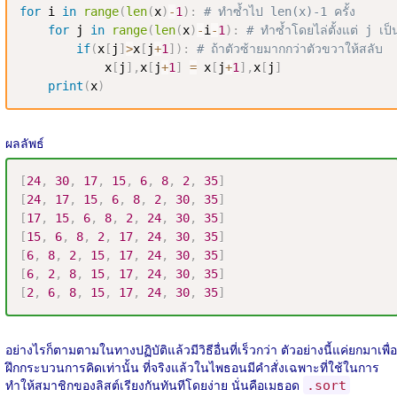
for
 i 
in
range
(
len
(
x
)
-
1
)
:
# ทำซ้ำไป len(x)-1 ครั้ง
for
 j 
in
range
(
len
(
x
)
-
i
-
1
)
:
# ทำซ้ำโดยไล่ตั้งแต่ j เ
if
(
x
[
j
]
>
x
[
j
+
1
]
)
:
# ถ้าตัวซ้ายมากกว่าตัวขวาให้สลับ
            x
[
j
]
,
x
[
j
+
1
]
=
 x
[
j
+
1
]
,
x
[
j
]
print
(
x
)
ผลลัพธ์
[
24
,
30
,
17
,
15
,
6
,
8
,
2
,
35
]
[
24
,
17
,
15
,
6
,
8
,
2
,
30
,
35
]
[
17
,
15
,
6
,
8
,
2
,
24
,
30
,
35
]
[
15
,
6
,
8
,
2
,
17
,
24
,
30
,
35
]
[
6
,
8
,
2
,
15
,
17
,
24
,
30
,
35
]
[
6
,
2
,
8
,
15
,
17
,
24
,
30
,
35
]
[
2
,
6
,
8
,
15
,
17
,
24
,
30
,
35
]
อย่างไรก็ตามตามในทางปฏิบัติแล้วมีวิธีอื่นที่เร็วกว่า ตัวอย่างนี้แค่ยกมาเพื่อ
ฝึกกระบวนการคิดเท่านั้น ที่จริงแล้วในไพธอนมีคำสั่งเฉพาะที่ใช้ในการ
ทำให้สมาชิกของลิสต์เรียงกันทันทีโดยง่าย นั่นคือเมธอด
.sort