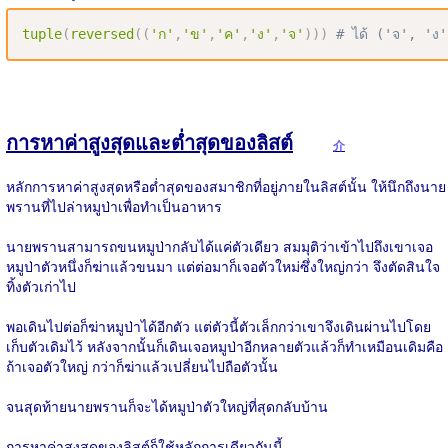
tuple
(
reversed
(
(
'ก'
,
'ข'
,
'ค'
,
'ง'
,
'จ'
)
)
)
# ได้ ('จ', 'ง
การหาค่าสูงสุดและต่ำสุดของลิสต์
介
หลักการหาค่าสูงสุดหรือต่ำสุดของสมาชิกที่อยู่ภายในลิสต์นั้น ให้นึกถึงนาย
พรานที่ไปล่าหมูป่าเพื่อทำเป็นอาหาร
นายพรานสามารถขนหมูป่ากลับได้แค่ตัวเดียว สมมุติว่าเข้าไปถึงเขาเจอ
หมูป่าตัวหนึ่งก็ฆ่าแล้วขนมา แต่ต่อมาก็เจอตัวใหม่ซึ่งใหญ่กว่า จึงตัดสินใจ
ทิ้งตัวเก่าไป
พอเดินไปต่อก็ฆ่าหมูป่าได้อีกตัว แต่ตัวนี้ตัวเล็กกว่าเขาจึงเดินผ่านไปโดย
เก็บตัวเดิมไว้ หลังจากนั้นก็เดินเจอหมูป่าอีกหลายตัวแล้วก็ทำเหมือนเดิมคือ
ถ้าเจอตัวใหญ่ กว่าก็ฆ่าแล้วเปลี่ยนไปถือตัวนั้น
จนสุดท้ายนายพรานก็จะได้หมูป่าตัวใหญ่ที่สุดกลับบ้าน
การหาค่าสูงสุดของลิสต์ก็ใช้หลักการเดียวกันนี้