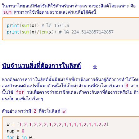
ในภาษาไพธอนมีฟังก์ชันที่ใช้สำหรับหาค่าผลรวมของลิสต์โดยเฉพาะ คือ
สามารถใช้เพื่อหาผลรวมและค่าเฉลี่ยได้ดังนี้
sum
print
(
sum
(
x
)
)
# ได้ 1571.6
print
(
sum
(
x
)
/
len
(
x
)
)
# ได้ 224.5142857142857
นับจำนวนสิ่งที่ต้องการในลิสต์
介
หากต้องการหาว่าในลิสต์นั้นมีสมาชิกที่เราต้องการค้นอยู่กี่ตัวอาจทำได้โด
ลองกำหนดตัวแปรขึ้นมาตัวหนึ่งใช้เก็บค่าจำนวนที่นับโดยเริ่มจาก
จาก
0
นั้นใช้
วนเพื่อตรวจว่าสมาชิกแต่ละตัวตรงกับค่าที่ต้องการหรือไม่ ถ้า
for
ตรงก็บวกเพิ่มไปเรื่อยๆ
ตัวอย่าง หาว่ามี
กี่ตัวในลิสต์
2
w
w 
=
[
1
,
2
,
1
,
2
,
2
,
2
,
1
,
2
,
2
,
1
,
1
,
1
,
1
,
2
,
1
,
1
,
2
,
2
]
nap 
=
0
for
 b 
in
 w
: