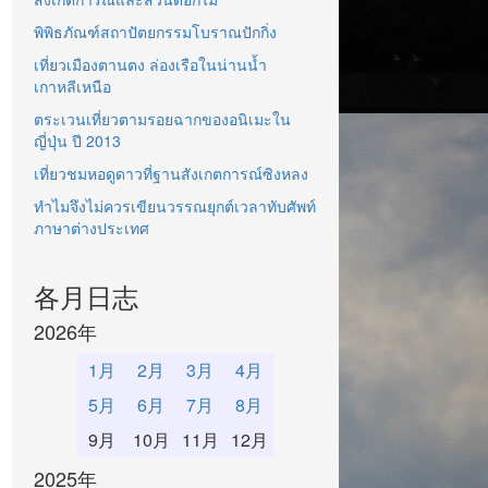
พิพิธภัณฑ์สถาปัตยกรรมโบราณปักกิ่ง
เที่ยวเมืองตานตง ล่องเรือในน่านน้ำ
เกาหลีเหนือ
ตระเวนเที่ยวตามรอยฉากของอนิเมะใน
ญี่ปุ่น ปี 2013
เที่ยวชมหอดูดาวที่ฐานสังเกตการณ์ซิงหลง
ทำไมจึงไม่ควรเขียนวรรณยุกต์เวลาทับศัพท์
ภาษาต่างประเทศ
各月日志
2026年
1月
2月
3月
4月
5月
6月
7月
8月
9月
10月
11月
12月
2025年