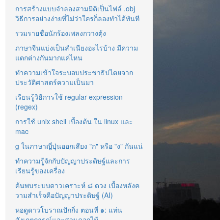
การสร้างแบบจำลองสามมิติเป็นไฟล์ .obj
วิธีการอย่างง่ายที่ไม่ว่าใครก็ลองทำได้ทันที
รวมรายชื่อนักร้องเพลงกวางตุ้ง
ภาษาจีนแบ่งเป็นสำเนียงอะไรบ้าง มีความ
แตกต่างกันมากแค่ไหน
ทำความเข้าใจระบอบประชาธิปไตยจาก
ประวัติศาสตร์ความเป็นมา
เรียนรู้วิธีการใช้ regular expression
(regex)
การใช้ unix shell เบื้องต้น ใน linux และ
mac
g ในภาษาญี่ปุ่นออกเสียง "ก" หรือ "ง" กันแน่
ทำความรู้จักกับปัญญาประดิษฐ์และการ
เรียนรู้ของเครื่อง
ค้นพบระบบดาวเคราะห์ ๘ ดวง เบื้องหลังค
วามสำเร็จคือปัญญาประดิษฐ์ (AI)
หอดูดาวโบราณปักกิ่ง ตอนที่ ๑: แท่น
สังเกตการณ์และสวนดอกไม้