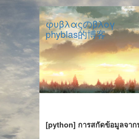
φυβλαςのβλογ
phyblas的博客
[python] การสกัดข้อมูลจากห