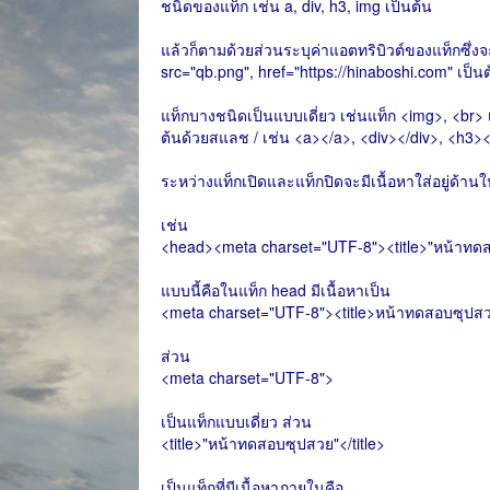
ชนิดของแท็ก เช่น a, div, h3, img เป็นต้น
แล้วก็ตามด้วยส่วนระบุค่าแอตทริบิวต์ของแท็กซึ่ง
src="qb.png", href="https://hinaboshi.com" เป็น
แท็กบางชนิดเป็นแบบเดี่ยว เช่นแท็ก <img>, <br> เ
ต้นด้วยสแลช / เช่น <a></a>, <div></div>, <h3><
ระหว่างแท็กเปิดและแท็กปิดจะมีเนื้อหาใส่อยู่ด้า
เช่น
<head><meta charset="UTF-8"><title>"หน้าทดส
แบบนี้คือในแท็ก head มีเนื้อหาเป็น
<meta charset="UTF-8"><title>หน้าทดสอบซุปสวย
ส่วน
<meta charset="UTF-8">
เป็นแท็กแบบเดี่ยว ส่วน
<title>"หน้าทดสอบซุปสวย"</title>
เป็นแท็กที่มีเนื้อหาภายในคือ