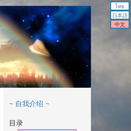
ไทย
日本語
中文
~ 自我介绍 ~
目录