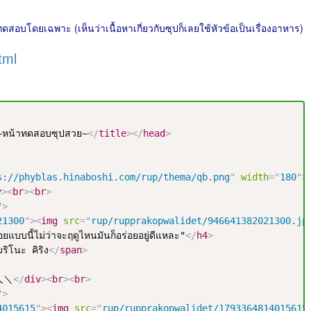
ดสอบโดยเฉพาะ (เห็นว่าเนื้อหาเกี่ยวกับซุปก็เลยใช้หัวข้อเป็นเรื่องอาหาร)
tml
~หน้าทดสอบซุปสวย~
</
title
>
</
head
>
s://phyblas.hinaboshi.com/rup/thema/qb.png
"
width
=
"
180
"
>
v
>
<
br
>
<
br
>
"
>
21300
"
>
<
img
src
=
"
rup/rupprakopwalidet/946641382021300.jp
ยแบบนี้ไม่ว่าจะฤดูไหนมันก็อร่อยอยู่ดีแหละ"
</
h4
>
ริโนะ คิริง
</
span
>
人＼
</
div
>
<
br
>
<
br
>
"
>
4015615
"
>
<
img
src
=
"
rup/rupprakopwalidet/1793364814015615