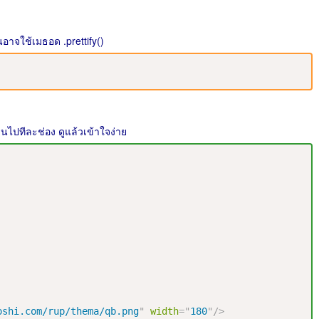
นอาจใช้เมธอด .prettify()
่นไปทีละช่อง ดูแล้วเข้าใจง่าย
oshi.com/rup/thema/qb.png
"
width
=
"
180
"
/>