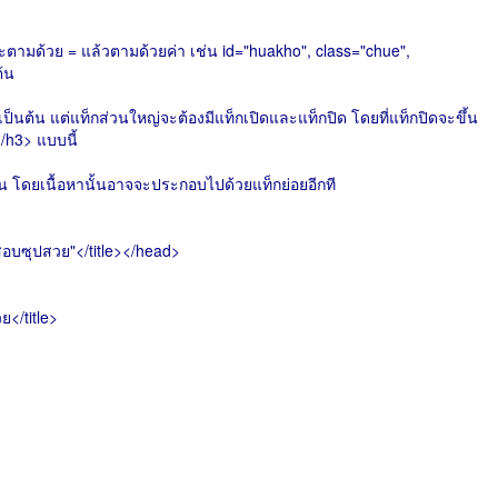
จะตามด้วย = แล้วตามด้วยค่า เช่น id="huakho", class="chue",
ต้น
ป็นต้น แต่แท็กส่วนใหญ่จะต้องมีแท็กเปิดและแท็กปิด โดยที่แท็กปิดจะขึ้น
/h3> แบบนี้
นใน โดยเนื้อหานั้นอาจจะประกอบไปด้วยแท็กย่อยอีกที
อบซุปสวย"</title></head>
</title>