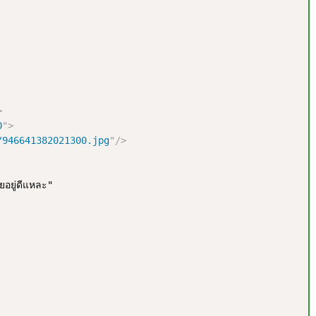
>
0
"
>
/946641382021300.jpg
"
/>
อยู่ดีแหละ"
