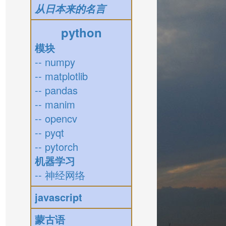
从日本来的名言
python
模块
-- numpy
-- matplotlib
-- pandas
-- manim
-- opencv
-- pyqt
-- pytorch
机器学习
-- 神经网络
javascript
蒙古语