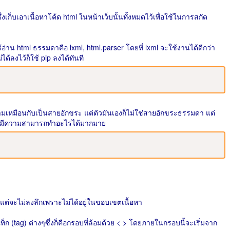
งเก็บเอาเนื้อหาโค้ด html ในหน้าเว็บนั้นทั้งหมดไว้เพื่อใช้ในการสกัด
ช้อ่าน html ธรรมดาคือ lxml, html.parser โดยที่ lxml จะใช้งานได้ดีกว่า
ได้ลงไว้ก็ใช้ pip ลงได้ทันที
วามเหมือนกับเป็นสายอักขระ แต่ตัวมันเองก็ไม่ใช่สายอักขระธรรมดา แต่
ึ่งมีความสามารถทำอะไรได้มากมาย
แต่จะไม่ลงลึกเพราะไม่ได้อยู่ในขอบเขตเนื้อหา
ก (tag) ต่างๆซึ่งก็คือกรอบที่ล้อมด้วย < > โดยภายในกรอบนี้จะเริ่มจาก