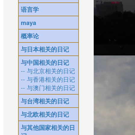
语言学
maya
概率论
与日本相关的日记
与中国相关的日记
-- 与北京相关的日记
<
br
>
-- 与香港相关的日记
-- 与澳门相关的日记
g
"
>
</
a
>
与台湾相关的日记
与北欧相关的日记
与其他国家相关的日
.jpg
"
>
<
h4
class
=
"
khokhwam
"
>
"ต่อให้เป็นของที่อร่อยแค่ไหนหากกินทุกวั