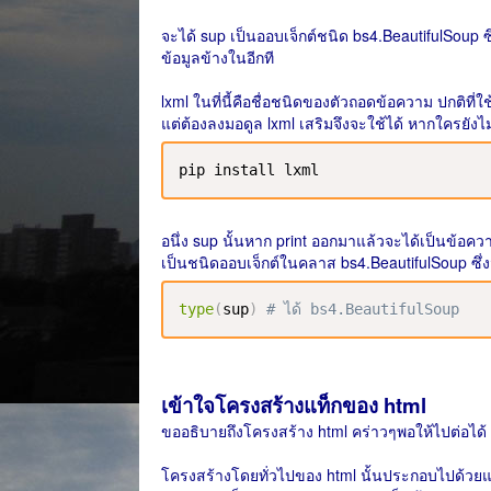
จะได้ sup เป็นออบเจ็กต์ชนิด bs4.BeautifulSoup ซึ่
ข้อมูลข้างในอีกที
lxml ในที่นี้คือชื่อชนิดของตัวถอดข้อความ ปกติที่ใ
แต่ต้องลงมอดูล lxml เสริมจึงจะใช้ได้ หากใครยังไม่
pip install lxml
อนึ่ง sup นั้นหาก print ออกมาแล้วจะได้เป็นข้อค
เป็นชนิดออบเจ็กต์ในคลาส bs4.BeautifulSoup ซ
type
(
sup
)
# ได้ bs4.BeautifulSoup
เข้าใจโครงสร้างแท็กของ html
ขออธิบายถึงโครงสร้าง html คร่าวๆพอให้ไปต่อได้ 
โครงสร้างโดยทั่วไปของ html นั้นประกอบไปด้วยแท็