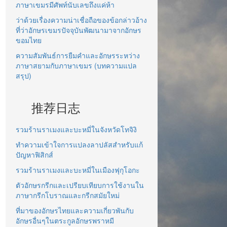
ภาษาเขมรมีศัพท์นับเลขถึงแค่ห้า
ว่าด้วยเรื่องความน่าเชื่อถือของข้อกล่าวอ้าง
ที่ว่าอักษรเขมรปัจจุบันพัฒนามาจากอักษร
ขอมไทย
ความสัมพันธ์การยืมคำและอักษรระหว่าง
ภาษาสยามกับภาษาเขมร (บทความแปล
สรุป)
推荐日志
รวมร้านราเมงและบะหมี่ในจังหวัดโทจิงิ
ทำความเข้าใจการแปลงลาปลัสสำหรับแก้
ปัญหาฟิสิกส์
รวมร้านราเมงและบะหมี่ในเมืองฟุกุโอกะ
ตัวอักษรกรีกและเปรียบเทียบการใช้งานใน
ภาษากรีกโบราณและกรีกสมัยใหม่
ที่มาของอักษรไทยและความเกี่ยวพันกับ
อักษรอื่นๆในตระกูลอักษรพราหมี