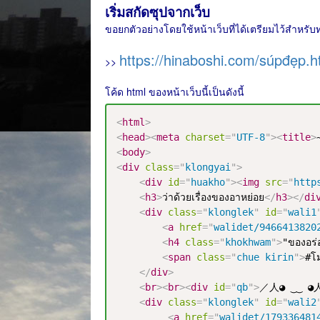
เริ่มสกัดซุปจากเว็บ
ขอยกตัวอย่างโดยใช้หน้าเว็บที่ได้เตรียมไว้สำหรับท
https://hinaboshi.com/súpđẹp.h
>>
โค้ด html ของหน้าเว็บนี้เป็นดังนี้
<
html
>
<
head
>
<
meta
charset
=
"
UTF-8
"
>
<
title
>
<
body
>
<
div
class
=
"
klongyai
"
>
<
div
id
=
"
huakho
"
>
<
img
src
=
"
http
<
h3
>
ว่าด้วยเรื่องของอาหย่อย
</
h3
>
</
di
<
div
class
=
"
klonglek
"
id
=
"
wali1
<
a
href
=
"
walidet/9466413820
<
h4
class
=
"
khokhwam
"
>
"ของอร่อ
<
span
class
=
"
chue kirin
"
>
#โม
</
div
>
<
br
>
<
br
>
<
div
id
=
"
qb
"
>
／人◕ ‿‿ ◕
<
div
class
=
"
klonglek
"
id
=
"
wali2
<
a
href
=
"
walidet/179336481