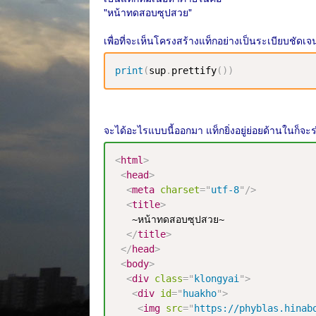
"หน้าทดสอบซุปสวย"
เพื่อที่จะเห็นโครงสร้างแท็กอย่างเป็นระเบียบชัดเจ
print
(
sup
.
prettify
(
)
)
จะได้อะไรแบบนี้ออกมา แท็กยิ่งอยู่ย่อยด้านในก็จะร
<
html
>
<
head
>
<
meta
charset
=
"
utf-8
"
/>
<
title
>
   ~หน้าทดสอบซุปสวย~

</
title
>
</
head
>
<
body
>
<
div
class
=
"
klongyai
"
>
<
div
id
=
"
huakho
"
>
<
img
src
=
"
https://phyblas.hinab