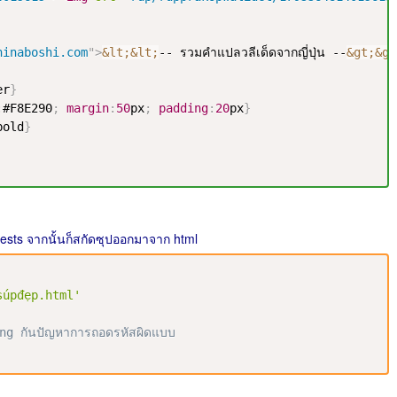
hinaboshi.com
"
>
&lt;
&lt;
-- รวมคำแปลวลีเด็ดจากญี่ปุ่น --
&gt;
&gt
er
}
:
#F8E290
;
margin
:
50
px
;
padding
:
20
px
}
bold
}
uests จากนั้นก็สกัดซุปออกมาจาก html
súpđẹp.html'
g กันปัญหาการถอดรหัสผิดแบบ