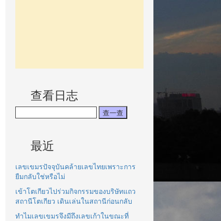
查看日志
最近
เลขเขมรปัจจุบันคล้ายเลขไทยเพราะการ
ยืมกลับใช่หรือไม่
เข้าโตเกียวไปร่วมกิจกรรมของบริษัทแถว
สถานีโตเกียว เดินเล่นในสถานีก่อนกลับ
ทำไมเลขเขมรจึงมีถึงเลขเก้าในขณะที่