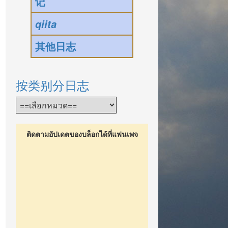
记
qiita
;
</
a
>
</
p
>
其他日志
按类别分日志
ติดตามอัปเดตของบล็อกได้ที่แฟนเพจ