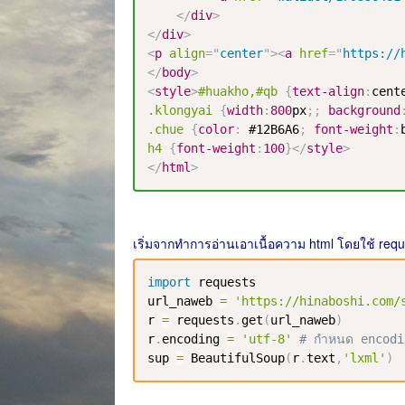
</
div
>
</
div
>
<
p
align
=
"
center
"
>
<
a
href
=
"
https://
</
body
>
<
style
>
#huakho
,
#qb
{
text-align
:
cent
.klongyai
{
width
:
800
px
;
;
background
.chue
{
color
:
#12B6A6
;
font-weight
:
h4
{
font-weight
:
100
}
</
style
>
</
html
>
เริ่มจากทำการอ่านเอาเนื้อความ html โดยใช้ req
import
 requests

url_naweb 
=
'https://hinaboshi.com/
r 
=
 requests
.
get
(
url_naweb
)
r
.
encoding 
=
'utf-8'
# กำหนด encodin
sup 
=
 BeautifulSoup
(
r
.
text
,
'lxml'
)