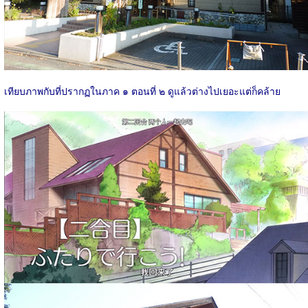
เทียบภาพกับที่ปรากฏในภาค ๑​ ตอนที่ ๒ ดูแล้วต่างไปเยอะแต่ก็คล้าย