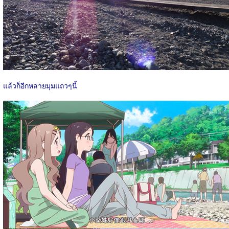
แล้วก็อีกหลายมุมแถวๆนี้