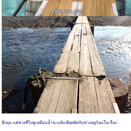
อีกมุม แต่ช่วงที่ไปดูเหมือนน้ำจะแห้งเหือดผิดกับช่วงฤดูร้อนในเรื่อง