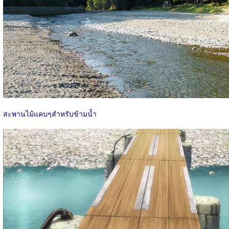
สะพานไม้แคบๆสำหรับข้ามน้ำ