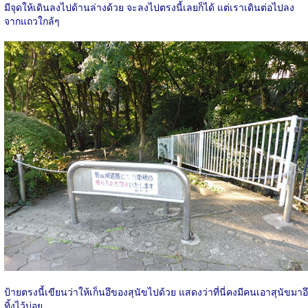
มีจุดให้เดินลงไปด้านล่างด้วย จะลงไปตรงนี้เลยก็ได้ แต่เราเดินต่อไปลง
จากแถวใกล้ๆ
ป้ายตรงนี้เขียนว่าให้เก็นอึของสุนัขไปด้วย แสดงว่าที่นี่คงมีคนเอาสุนัขมาอึ
ทิ้งไว้บ่อย