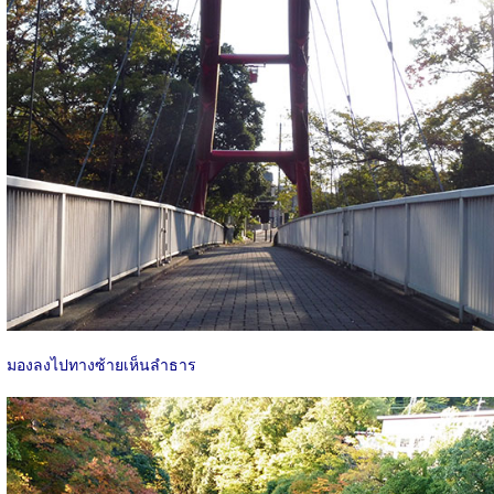
มองลงไปทางซ้ายเห็นลำธาร