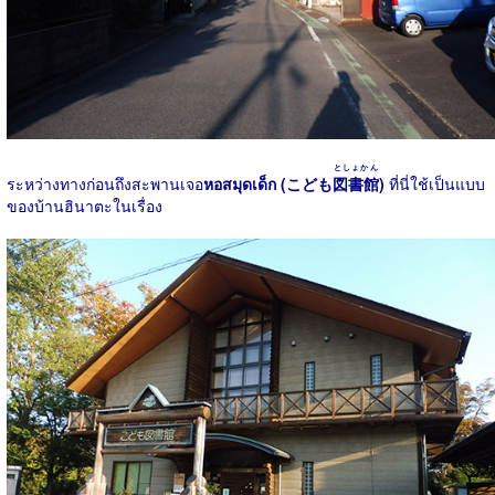
としょかん
ระหว่างทางก่อนถึงสะพานเจอ
หอสมุดเด็ก (こども
図書館
)
ที่นี่ใช้เป็นแบบ
ของบ้านฮินาตะในเรื่อง