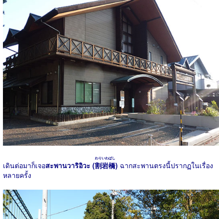
わりいわばし
เดินต่อมาก็เจอ
สะพานวาริอิวะ (
割岩橋
)
ฉากสะพานตรงนี้ปรากฏในเรื่อง
หลายครั้ง