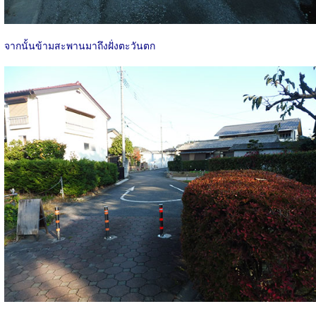
จากนั้นข้ามสะพานมาถึงฝั่งตะวันตก