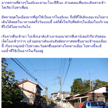
ฉากสถานที่ต่างๆในอนิเมะยามะโนะสึสึเมะ ส่วนตอนเที่ยงจะเดินทางเข้า
โตเกียวไปหาเพื่อน
มีหลายจุดในเมืองมากที่ถูกใช้เป็นฉากในอนิเมะ จึงมีที่ให้เดินเยอะจนไม่อา
เดินได้หมดในเวลาแค่ครึ่งวันแบบนี้ แต่ก็ตั้งใจเก็บที่หลักๆในเมืองในบริเว
ที่ไปได้ไม่ยากเกินไป
เริ่มจากตื่นเช้ามา ไปเช็กเอาต์แล้วเอาของมาฝากที่เคาน์เตอร์เรียวกังตอน
เจ็ดโมงเช้ากว่าๆ แล้วออกมาเดินเล่นสัมผัสอากาศสดชื่นยามเช้าของเมือง
นี้ เริ่มจากมุ่งหน้าไปทางตะวันตกซึ่งออกห่างใจกลางเมือง ไปทางนี้จะมี
แม่น้ำที่ใช้เป็นฉากในเรื่องอยู่