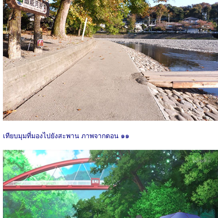
เทียบมุมที่มองไปยังสะพาน ภาพจากตอน ๑๑