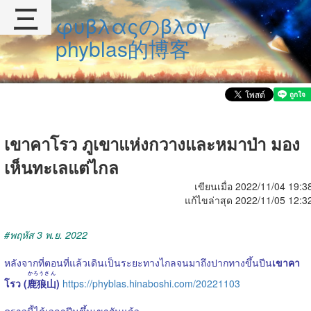
三
φυβλαςのβλογ
phyblas的博客
เขาคาโรว ภูเขาแห่งกวางและหมาป่า มอง
เห็นทะเลแต่ไกล
เขียนเมื่อ 2022/11/04 19:3
แก้ไขล่าสุด 2022/11/05 12:3
#พฤหัส 3 พ.ย. 2022
หลังจากที่ตอนที่แล้วเดินเป็นระยะทางไกลจนมาถึงปากทางขึ้นปีน
เขาคา
かろうさん
โรว (
鹿狼山
)
https://phyblas.hinaboshi.com/20221103