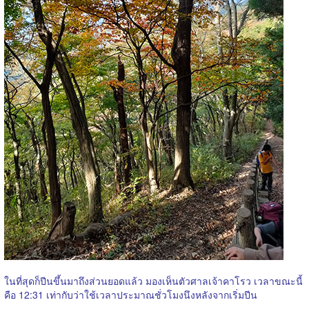
ในที่สุดก็ปีนขึ้นมาถึงส่วนยอดแล้ว มองเห็นตัวศาลเจ้าคาโรว เวลาขณะนี้
คือ 12:31 เท่ากับว่าใช้เวลาประมาณชั่วโมงนึงหลังจากเริ่มปีน