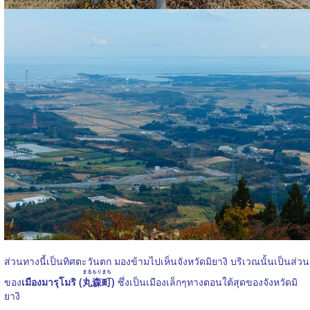
ส่วนทางนี้เป็นทิศตะวันตก มองข้ามไปเห็นจังหวัดมิยางิ บริเวณนั้นเป็นส่วน
まるもりまち
ของ
เมืองมารุโมริ (
丸森町
)
ซึ่งเป็นเมืองเล็กๆทางตอนใต้สุดของจังหวัดมิ
ยางิ