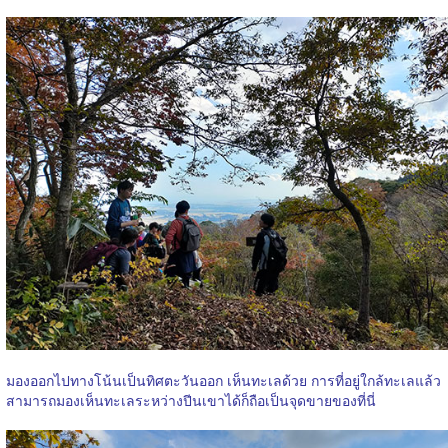
มองออกไปทางโน้นเป็นทิศตะวันออก เห็นทะเลด้วย การที่อยู่ใกล้ทะเลแล้ว
สามารถมองเห็นทะเลระหว่างปีนเขาได้ก็ถือเป็นจุดขายของที่นี่