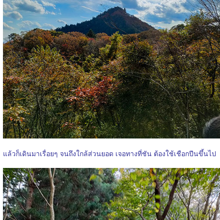
แล้วก็เดินมาเรื่อยๆ จนถึงใกล้ส่วนยอด เจอทางที่ชัน ต้องใช้เชือกปีนขึ้นไป