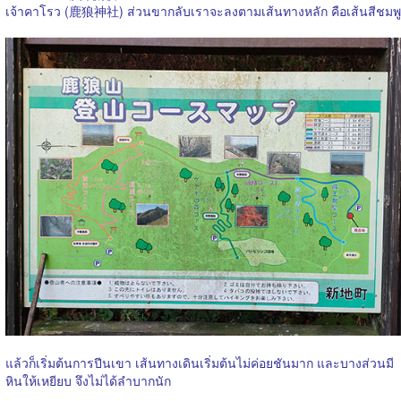
เจ้าคาโรว (
鹿狼神社
) ส่วนขากลับเราจะลงตามเส้นทางหลัก คือเส้นสีชมพู
แล้วก็เริ่มต้นการปีนเขา เส้นทางเดินเริ่มต้นไม่ค่อยชันมาก และบางส่วนมี
หินให้เหยียบ จึงไม่ได้ลำบากนัก