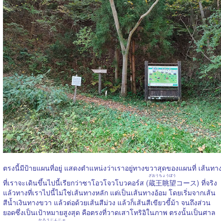
ตรงนี้มีป้ายแผนที่อยู่ แสดงตำแหน่งว่าเราอยู่ทางขวาสุดของแผนที่ เส้นทา
ざおうちょうぼう
ที่เราจะเดินขึ้นไปนี้เรียกว่าซาโอวโจวโบวคอร์ส (
蔵王眺望
コース) ที่จริง
แล้วทางที่เราไปนี้ไม่ใช่เส้นทางหลัก แต่เป็นเส้นทางอ้อม โดยเริ่มจากเส้น
สีน้ำเงินทางขวา แล้วต่อด้วยเส้นสีม่วง แล้วก็เส้นสีเขียวขี้ม้า จนถึงส่วน
ยอดซึ่งเป็นเป้าหมายสูงสุด คือตรงที่วาดเสาโทริอิในภาพ ตรงนั้นเป็นศาล
かろうじんじゃ