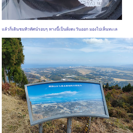
แล้วก็เดินชมทิวทัศน์รอบๆ ทางนี้เป็นฝั่งตะวันออก มองไปเห็นทะเล