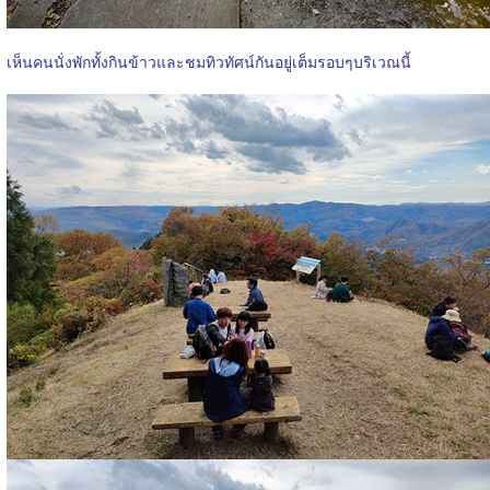
เห็นคนนั่งพักทั้งกินข้าวและชมทิวทัศน์กันอยู่เต็มรอบๆบริเวณนี้