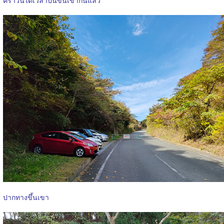
คราวนี้ได้เวลาปีนขึ้นเขากันแล้ว
ปากทางขึ้นเขา