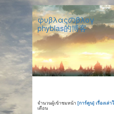
φυβλαςのβλογ
phyblas的博客
จำนวนผู้เข้าชมหน้า
[การ์ตูน] เรื่องเล่
เดือน