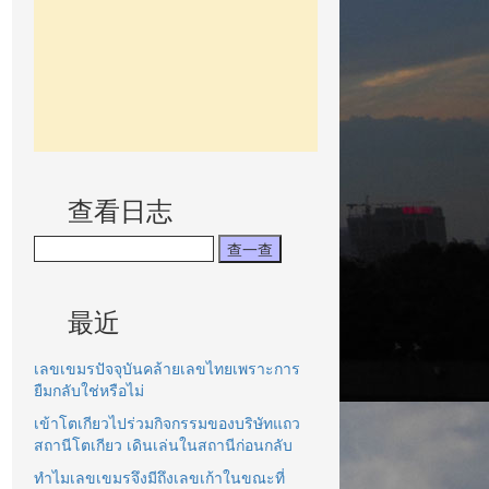
查看日志
最近
เลขเขมรปัจจุบันคล้ายเลขไทยเพราะการ
ยืมกลับใช่หรือไม่
เข้าโตเกียวไปร่วมกิจกรรมของบริษัทแถว
สถานีโตเกียว เดินเล่นในสถานีก่อนกลับ
ทำไมเลขเขมรจึงมีถึงเลขเก้าในขณะที่