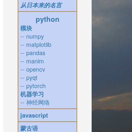
从日本来的名言
python
模块
-- numpy
-- matplotlib
-- pandas
-- manim
-- opencv
-- pyqt
-- pytorch
机器学习
-- 神经网络
javascript
蒙古语