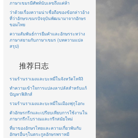
ภาษาเขมรมีศัพท์นับเลขถึงแค่ห้า
ว่าด้วยเรื่องความน่าเชื่อถือของข้อกล่าวอ้าง
ที่ว่าอักษรเขมรปัจจุบันพัฒนามาจากอักษร
ขอมไทย
ความสัมพันธ์การยืมคำและอักษรระหว่าง
ภาษาสยามกับภาษาเขมร (บทความแปล
สรุป)
推荐日志
รวมร้านราเมงและบะหมี่ในจังหวัดโทจิงิ
ทำความเข้าใจการแปลงลาปลัสสำหรับแก้
ปัญหาฟิสิกส์
รวมร้านราเมงและบะหมี่ในเมืองฟุกุโอกะ
ตัวอักษรกรีกและเปรียบเทียบการใช้งานใน
ภาษากรีกโบราณและกรีกสมัยใหม่
ที่มาของอักษรไทยและความเกี่ยวพันกับ
อักษรอื่นๆในตระกูลอักษรพราหมี