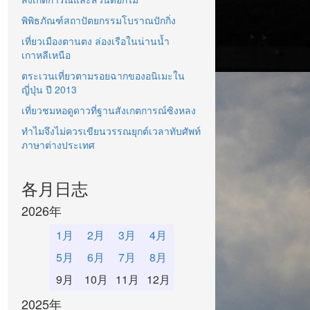
พิพิธภัณฑ์สถาปัตยกรรมโบราณปักกิ่ง
เที่ยวเมืองตานตง ล่องเรือในน่านน้ำ
เกาหลีเหนือ
ตระเวนเที่ยวตามรอยฉากของอนิเมะใน
ญี่ปุ่น ปี 2013
เที่ยวชมหอดูดาวที่ฐานสังเกตการณ์ซิงหลง
ทำไมจึงไม่ควรเขียนวรรณยุกต์เวลาทับศัพท์
ภาษาต่างประเทศ
各月日志
2026年
1月
2月
3月
4月
5月
6月
7月
8月
9月
10月
11月
12月
2025年