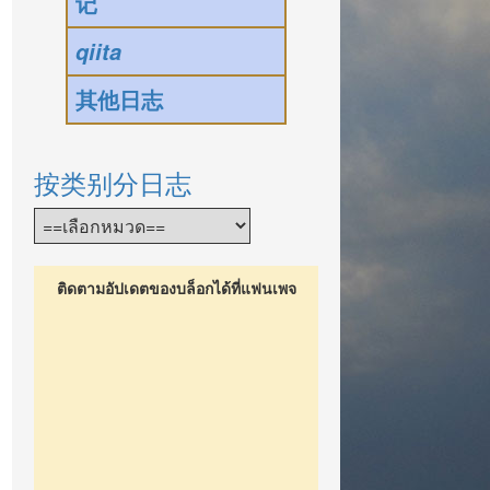
记
qiita
其他日志
按类别分日志
ติดตามอัปเดตของบล็อกได้ที่แฟนเพจ