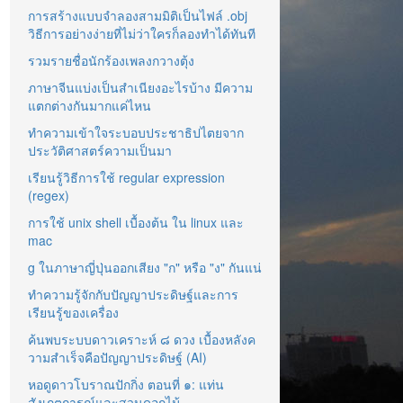
การสร้างแบบจำลองสามมิติเป็นไฟล์ .obj
วิธีการอย่างง่ายที่ไม่ว่าใครก็ลองทำได้ทันที
รวมรายชื่อนักร้องเพลงกวางตุ้ง
ภาษาจีนแบ่งเป็นสำเนียงอะไรบ้าง มีความ
แตกต่างกันมากแค่ไหน
ทำความเข้าใจระบอบประชาธิปไตยจาก
ประวัติศาสตร์ความเป็นมา
เรียนรู้วิธีการใช้ regular expression
(regex)
การใช้ unix shell เบื้องต้น ใน linux และ
mac
g ในภาษาญี่ปุ่นออกเสียง "ก" หรือ "ง" กันแน่
ทำความรู้จักกับปัญญาประดิษฐ์และการ
เรียนรู้ของเครื่อง
ค้นพบระบบดาวเคราะห์ ๘ ดวง เบื้องหลังค
วามสำเร็จคือปัญญาประดิษฐ์ (AI)
หอดูดาวโบราณปักกิ่ง ตอนที่ ๑: แท่น
สังเกตการณ์และสวนดอกไม้