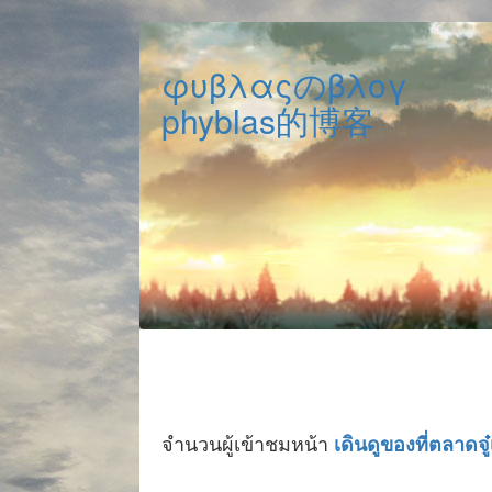
φυβλαςのβλογ
phyblas的博客
จำนวนผู้เข้าชมหน้า
เดินดูของที่ตลาดจ