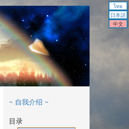
ไทย
日本語
中文
~ 自我介绍 ~
目录