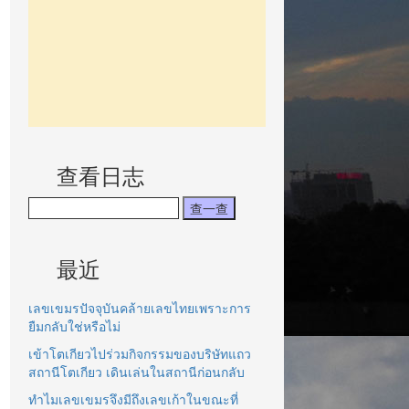
查看日志
最近
เลขเขมรปัจจุบันคล้ายเลขไทยเพราะการ
ยืมกลับใช่หรือไม่
เข้าโตเกียวไปร่วมกิจกรรมของบริษัทแถว
สถานีโตเกียว เดินเล่นในสถานีก่อนกลับ
ทำไมเลขเขมรจึงมีถึงเลขเก้าในขณะที่