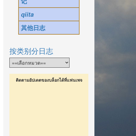
记
qiita
其他日志
按类别分日志
ติดตามอัปเดตของบล็อกได้ที่แฟนเพจ