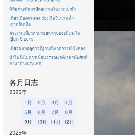
พิพิธภัณฑ์สถาปัตยกรรมโบราณปักกิ่ง
เที่ยวเมืองตานตง ล่องเรือในน่านน้ำ
เกาหลีเหนือ
ตระเวนเที่ยวตามรอยฉากของอนิเมะใน
ญี่ปุ่น ปี 2013
เที่ยวชมหอดูดาวที่ฐานสังเกตการณ์ซิงหลง
ทำไมจึงไม่ควรเขียนวรรณยุกต์เวลาทับศัพท์
ภาษาต่างประเทศ
各月日志
2026年
1月
2月
3月
4月
5月
6月
7月
8月
9月
10月
11月
12月
2025年