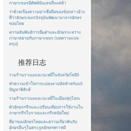
ภาษาเขมรมีศัพท์นับเลขถึงแค่ห้า
ว่าด้วยเรื่องความน่าเชื่อถือของข้อกล่าวอ้าง
ที่ว่าอักษรเขมรปัจจุบันพัฒนามาจากอักษร
ขอมไทย
ความสัมพันธ์การยืมคำและอักษรระหว่าง
ภาษาสยามกับภาษาเขมร (บทความแปล
สรุป)
推荐日志
รวมร้านราเมงและบะหมี่ในจังหวัดโทจิงิ
ทำความเข้าใจการแปลงลาปลัสสำหรับแก้
ปัญหาฟิสิกส์
รวมร้านราเมงและบะหมี่ในเมืองฟุกุโอกะ
ตัวอักษรกรีกและเปรียบเทียบการใช้งานใน
ภาษากรีกโบราณและกรีกสมัยใหม่
ที่มาของอักษรไทยและความเกี่ยวพันกับ
อักษรอื่นๆในตระกูลอักษรพราหมี