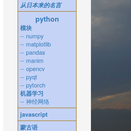
从日本来的名言
python
模块
-- numpy
-- matplotlib
-- pandas
-- manim
-- opencv
-- pyqt
-- pytorch
机器学习
-- 神经网络
javascript
蒙古语