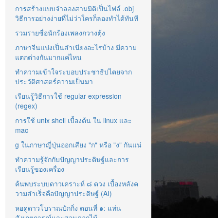
การสร้างแบบจำลองสามมิติเป็นไฟล์ .obj
วิธีการอย่างง่ายที่ไม่ว่าใครก็ลองทำได้ทันที
รวมรายชื่อนักร้องเพลงกวางตุ้ง
ภาษาจีนแบ่งเป็นสำเนียงอะไรบ้าง มีความ
แตกต่างกันมากแค่ไหน
ทำความเข้าใจระบอบประชาธิปไตยจาก
ประวัติศาสตร์ความเป็นมา
เรียนรู้วิธีการใช้ regular expression
(regex)
การใช้ unix shell เบื้องต้น ใน linux และ
mac
g ในภาษาญี่ปุ่นออกเสียง "ก" หรือ "ง" กันแน่
ทำความรู้จักกับปัญญาประดิษฐ์และการ
เรียนรู้ของเครื่อง
ค้นพบระบบดาวเคราะห์ ๘ ดวง เบื้องหลังค
วามสำเร็จคือปัญญาประดิษฐ์ (AI)
หอดูดาวโบราณปักกิ่ง ตอนที่ ๑: แท่น
สังเกตการณ์และสวนดอกไม้