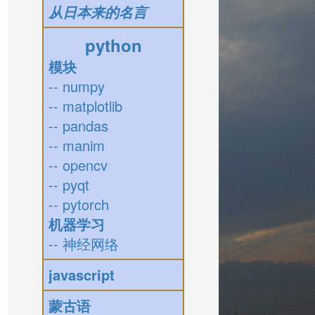
从日本来的名言
python
模块
-- numpy
-- matplotlib
-- pandas
-- manim
-- opencv
-- pyqt
-- pytorch
机器学习
-- 神经网络
javascript
蒙古语