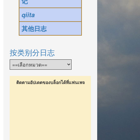
记
qiita
其他日志
按类别分日志
ติดตามอัปเดตของบล็อกได้ที่แฟนเพจ