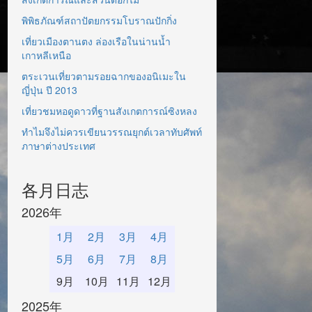
พิพิธภัณฑ์สถาปัตยกรรมโบราณปักกิ่ง
เที่ยวเมืองตานตง ล่องเรือในน่านน้ำ
เกาหลีเหนือ
ตระเวนเที่ยวตามรอยฉากของอนิเมะใน
ญี่ปุ่น ปี 2013
เที่ยวชมหอดูดาวที่ฐานสังเกตการณ์ซิงหลง
ทำไมจึงไม่ควรเขียนวรรณยุกต์เวลาทับศัพท์
ภาษาต่างประเทศ
各月日志
2026年
1月
2月
3月
4月
5月
6月
7月
8月
9月
10月
11月
12月
2025年