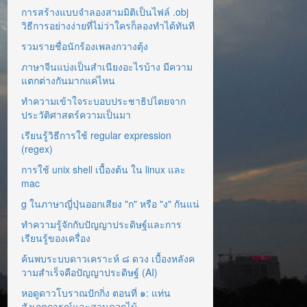
การสร้างแบบจำลองสามมิติเป็นไฟล์ .obj
วิธีการอย่างง่ายที่ไม่ว่าใครก็ลองทำได้ทันที
รวมรายชื่อนักร้องเพลงกวางตุ้ง
ภาษาจีนแบ่งเป็นสำเนียงอะไรบ้าง มีความ
แตกต่างกันมากแค่ไหน
ทำความเข้าใจระบอบประชาธิปไตยจาก
ประวัติศาสตร์ความเป็นมา
เรียนรู้วิธีการใช้ regular expression
(regex)
การใช้ unix shell เบื้องต้น ใน linux และ
mac
g ในภาษาญี่ปุ่นออกเสียง "ก" หรือ "ง" กันแน่
ทำความรู้จักกับปัญญาประดิษฐ์และการ
เรียนรู้ของเครื่อง
ค้นพบระบบดาวเคราะห์ ๘ ดวง เบื้องหลังค
วามสำเร็จคือปัญญาประดิษฐ์ (AI)
หอดูดาวโบราณปักกิ่ง ตอนที่ ๑: แท่น
สังเกตการณ์และสวนดอกไม้