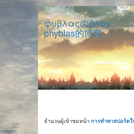
φυβλαςのβλογ
phyblas的博客
จำนวนผู้เข้าชมหน้า
การทำพาสปอร์ตใหม