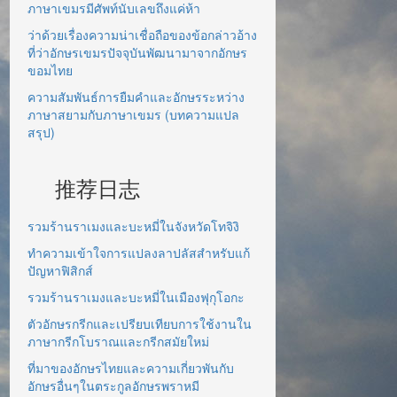
ภาษาเขมรมีศัพท์นับเลขถึงแค่ห้า
ว่าด้วยเรื่องความน่าเชื่อถือของข้อกล่าวอ้าง
ที่ว่าอักษรเขมรปัจจุบันพัฒนามาจากอักษร
ขอมไทย
ความสัมพันธ์การยืมคำและอักษรระหว่าง
ภาษาสยามกับภาษาเขมร (บทความแปล
สรุป)
推荐日志
รวมร้านราเมงและบะหมี่ในจังหวัดโทจิงิ
ทำความเข้าใจการแปลงลาปลัสสำหรับแก้
ปัญหาฟิสิกส์
รวมร้านราเมงและบะหมี่ในเมืองฟุกุโอกะ
ตัวอักษรกรีกและเปรียบเทียบการใช้งานใน
ภาษากรีกโบราณและกรีกสมัยใหม่
ที่มาของอักษรไทยและความเกี่ยวพันกับ
อักษรอื่นๆในตระกูลอักษรพราหมี