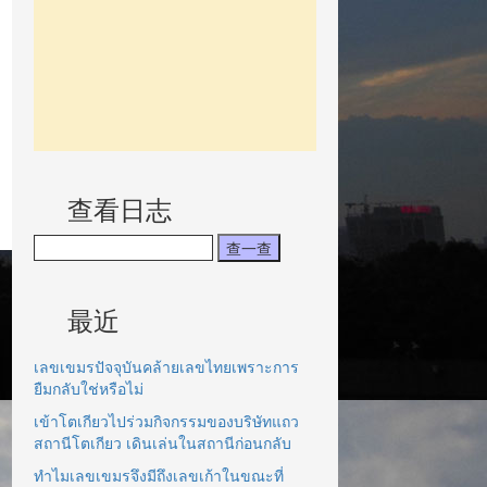
查看日志
最近
เลขเขมรปัจจุบันคล้ายเลขไทยเพราะการ
ยืมกลับใช่หรือไม่
เข้าโตเกียวไปร่วมกิจกรรมของบริษัทแถว
สถานีโตเกียว เดินเล่นในสถานีก่อนกลับ
ทำไมเลขเขมรจึงมีถึงเลขเก้าในขณะที่