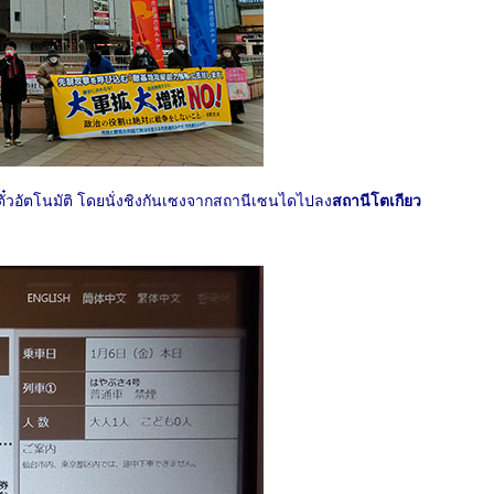
ยตั๋วอัตโนมัติ โดยนั่งชิงกันเซงจากสถานีเซนไดไปลง
สถานีโตเกียว