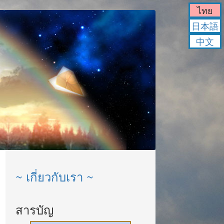
ไทย
日本語
中文
~ เกี่ยวกับเรา ~
สารบัญ