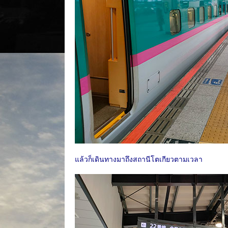
แล้วก็เดินทางมาถึงสถานีโตเกียวตามเวลา