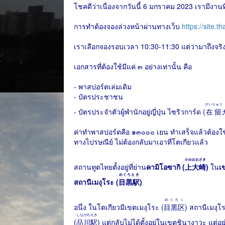
โชคดีว่าเนื่องจากวันนี้ 6 มกราคม 2023 เรามีงานท
การทำต้องจองล่วงหน้าผ่านทางเว็บ
https://site.
เราเลือกจองรอบเวลา 10:30-11:30 แต่ว่ามาถึงจริง
เอกสารที่ต้องใช้มีแค่ ๓ อย่างเท่านั้น คือ
- พาสปอร์ตเล่มเดิม
- บัตรประชาชน
ざいりゅう
- บัตรประจำตัวผู้พำนักอยู่ญี่ปุ่น ไซริวการ์ด (
在留
ค่าทำพาสปอร์ตคือ ๑๓๐๐๐ เยน ทำเสร็จแล้วต้องใ
ทางไปรษณีย์ ไม่ต้องกลับมาเอาที่โตเกียวแล้ว
かみおおさき
สถานทูตไทยตั้งอยู่ที่ย่าน
คามิโอซากิ (
上大崎
)
ใน
เ
めぐろえき
สถานีเมงุโระ (
目黒駅
)
めぐろく
อนึ่ง ในโตเกียวมีเขตเมงุโระ (
目黒区
) สถานีเมงุโ
しながわえき
(
品川駅
) แต่กลับไม่ได้ตั้งอยู่ในเขตชินางาวะ แต่อ