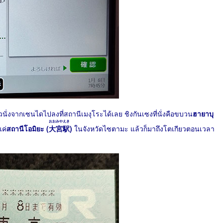
วนั่งจากเซนไดไปลงที่สถานีเมงุโระได้เลย ชิงกันเซงที่นั่งคือขบวน
ฮายาบุ
おおみやえき
ค่
สถานีโอมิยะ (
大宮駅
)
ในจังหวัดไซตามะ แล้วก็มาถึงโตเกียวตอนเวลา