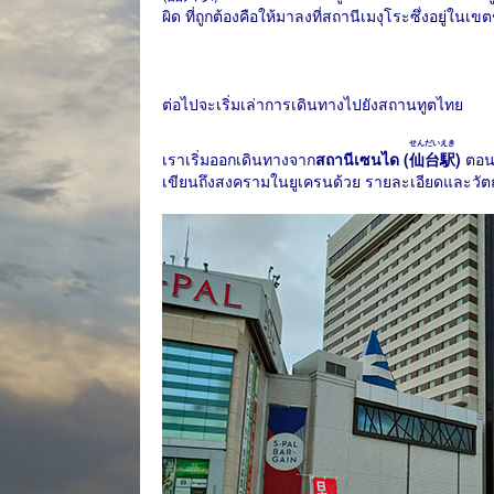
ผิด ที่ถูกต้องคือให้มาลงที่สถานีเมงุโระซึ่งอยู่ในเ
ต่อไปจะเริ่มเล่าการเดินทางไปยังสถานทูตไทย
せんだいえき
เราเริ่มออกเดินทางจาก
สถานีเซนได (
仙台駅
)
ตอนเ
เขียนถึงสงครามในยูเครนด้วย รายละเอียดและวัตถ