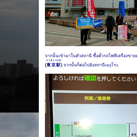
จากนั้นเข้ามาในตัวสถานี ซื้อตั๋วรถไฟที่เครื่องขา
とうきょうえき
(
東京駅
)
จากนั้นก็ต่อไปยังสถานีเมงุโระ