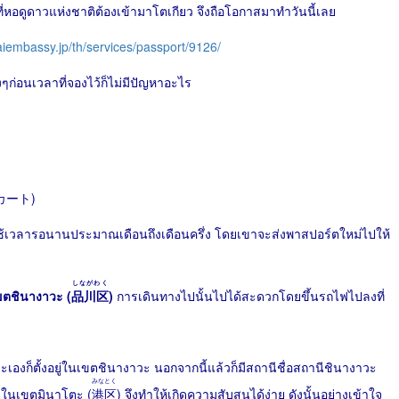
ี่หอดูดาวแห่งชาติต้องเข้ามาโตเกียว จึงถือโอกาสมาทำวันนี้เลย
thaiembassy.jp/th/services/passport/9126/
ๆก่อนเวลาที่จองไว้ก็ไม่มีปัญหาอะไร
カート)
ช้เวลารอนานประมาณเดือนถึงเดือนครึ่ง โดยเขาจะส่งพาสปอร์ตใหม่ไปให้
しながわく
ขตชินางาวะ (
品川区
)
การเดินทางไปนั้นไปได้สะดวกโดยขึ้นรถไฟไปลงที่
ระเองก็ตั้งอยู่ในเขตชินางาวะ นอกจากนี้แล้วก็มีสถานีชื่อสถานีชินางาวะ
みなとく
ยู่ในเขตมินาโตะ (
港区
) จึงทำให้เกิดความสับสนได้ง่าย ดังนั้นอย่างเข้าใจ