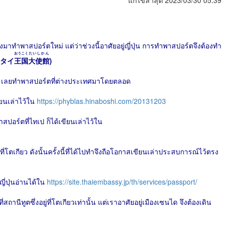
แก้ไขล่าสุด 2023/03/30 05:39
องมาทำพาสปอร์ตใหม่ แต่ว่าช่วงนี้อาศัยอยู่ญี่ปุ่น การทำพาสปอร์ตจึงต้องทำ
う
おうこく
たいしかん
タイ
王国
大使館
)
่อน เลยทำพาสปอร์ตที่ต่างประเทศมาโดยตลอด
ียนเล่าไว้ใน
https://phyblas.hinaboshi.com/20131203
าสปอร์ตที่ไทเป ก็ได้เขียนเล่าไว้ใน
ที่โตเกียว ดังนั้นครั้งนี้ที่ได้ไปทำจึงถือโอกาสเขียนเล่าประสบการณ์ไว้ตรง
่ปุ่นอ่านได้ใน
https://site.thaiembassy.jp/th/services/passport/
สถานีทูตซึ่งอยู่ที่โตเกียวเท่านั้น แต่เราอาศัยอยู่เมืองเซนได จึงต้องเดิน