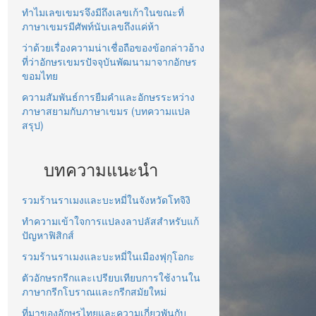
ทำไมเลขเขมรจึงมีถึงเลขเก้าในขณะที่
ภาษาเขมรมีศัพท์นับเลขถึงแค่ห้า
ว่าด้วยเรื่องความน่าเชื่อถือของข้อกล่าวอ้าง
ที่ว่าอักษรเขมรปัจจุบันพัฒนามาจากอักษร
ขอมไทย
ความสัมพันธ์การยืมคำและอักษรระหว่าง
ภาษาสยามกับภาษาเขมร (บทความแปล
สรุป)
บทความแนะนำ
รวมร้านราเมงและบะหมี่ในจังหวัดโทจิงิ
ทำความเข้าใจการแปลงลาปลัสสำหรับแก้
ปัญหาฟิสิกส์
รวมร้านราเมงและบะหมี่ในเมืองฟุกุโอกะ
ตัวอักษรกรีกและเปรียบเทียบการใช้งานใน
ภาษากรีกโบราณและกรีกสมัยใหม่
ที่มาของอักษรไทยและความเกี่ยวพันกับ