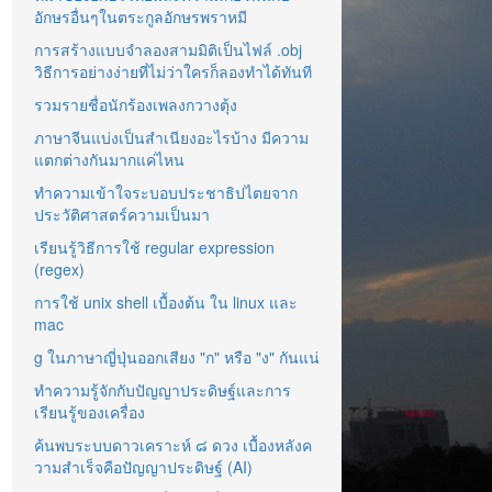
อักษรอื่นๆในตระกูลอักษรพราหมี
การสร้างแบบจำลองสามมิติเป็นไฟล์ .obj
วิธีการอย่างง่ายที่ไม่ว่าใครก็ลองทำได้ทันที
รวมรายชื่อนักร้องเพลงกวางตุ้ง
ภาษาจีนแบ่งเป็นสำเนียงอะไรบ้าง มีความ
แตกต่างกันมากแค่ไหน
ทำความเข้าใจระบอบประชาธิปไตยจาก
ประวัติศาสตร์ความเป็นมา
เรียนรู้วิธีการใช้ regular expression
(regex)
การใช้ unix shell เบื้องต้น ใน linux และ
mac
g ในภาษาญี่ปุ่นออกเสียง "ก" หรือ "ง" กันแน่
ทำความรู้จักกับปัญญาประดิษฐ์และการ
เรียนรู้ของเครื่อง
ค้นพบระบบดาวเคราะห์ ๘ ดวง เบื้องหลังค
วามสำเร็จคือปัญญาประดิษฐ์ (AI)