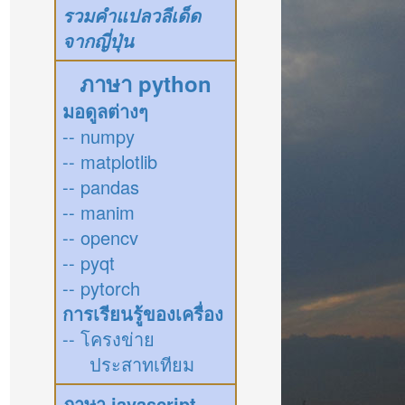
รวมคำแปลวลีเด็ด
จากญี่ปุ่น
ภาษา python
มอดูลต่างๆ
-- numpy
-- matplotlib
-- pandas
-- manim
-- opencv
-- pyqt
-- pytorch
การเรียนรู้ของเครื่อง
-- โครงข่าย
ประสาทเทียม
ภาษา javascript