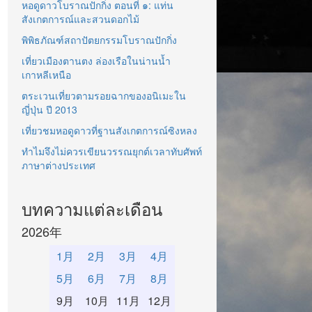
หอดูดาวโบราณปักกิ่ง ตอนที่ ๑: แท่น
สังเกตการณ์และสวนดอกไม้
พิพิธภัณฑ์สถาปัตยกรรมโบราณปักกิ่ง
เที่ยวเมืองตานตง ล่องเรือในน่านน้ำ
เกาหลีเหนือ
ตระเวนเที่ยวตามรอยฉากของอนิเมะใน
ญี่ปุ่น ปี 2013
เที่ยวชมหอดูดาวที่ฐานสังเกตการณ์ซิงหลง
ทำไมจึงไม่ควรเขียนวรรณยุกต์เวลาทับศัพท์
ภาษาต่างประเทศ
บทความแต่ละเดือน
2026年
1月
2月
3月
4月
5月
6月
7月
8月
9月
10月
11月
12月