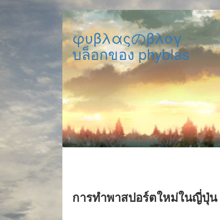
φυβλαςのβλογ
บล็อกของ phyblas
การทำพาสปอร์ตใหม่ในญี่ปุ่น