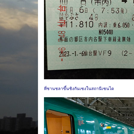
ที่ชานชลาขึ้นชิงกันเซงในสถานีเซนได