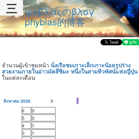
三
φυβλαςのβλογ
phyblas的博客
จำนวนผู้เข้าชมหน้า
นั่งเรือชมเกาะเล็กเกาะน้อยรูปร่าง
สวยงามภายในอ่าวมัตสึชิมะ หนึ่งในสามทิวทัศน์แห่งญี่ปุ่น
ในแต่ละเดือน
สิงหาคม 2026
9
6
3
5
3
4
1
3
1