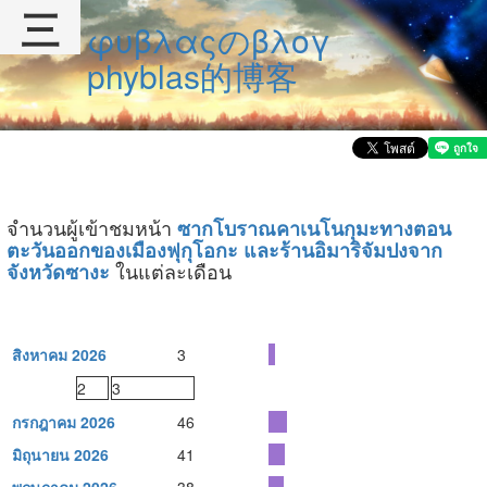
三
φυβλαςのβλογ
phyblas的博客
จำนวนผู้เข้าชมหน้า
ซากโบราณคาเนโนกุมะทางตอน
ตะวันออกของเมืองฟุกุโอกะ และร้านอิมาริจัมปงจาก
ในแต่ละเดือน
จังหวัดซางะ
สิงหาคม 2026
3
2
3
กรกฎาคม 2026
46
มิถุนายน 2026
41