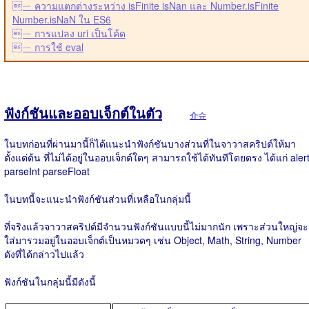
ㄧ ความแตกต่างระหว่าง isFinite isNan และ Number.isFinite
Number.isNaN ใน ES6
ㄧ การแปลง uri เป็นโค้ด
ㄧ การใช้ eval
ฟังก์ชันและออบเจ็กต์ในตัว
介슈
ในบทก่อนที่ผ่านมานี้ก็ได้แนะนำฟังก์ชันบางส่วนที่ในจาวาสคริปต์ให้มา
ตั้งแต่ต้น ที่ไม่ได้อยู่ในออบเจ็กต์ใดๆ สามารถใช้ได้ทันทีโดยตรง ได้แก่ aler
parseInt parseFloat
ในบทนี้จะแนะนำฟังก์ชันส่วนที่เหลือในกลุ่มนี้
ที่จริงแล้วจาวาสคริปต์มีจำนวนฟังก์ชันแบบนี้ไม่มากนัก เพราะส่วนใหญ่จะ
ใส่มารวมอยู่ในออบเจ็กต์เป็นหมวดๆ เช่น Object, Math, String, Number
ดังที่ได้กล่าวไปแล้ว
ฟังก์ชันในกลุ่มนี้มีดังนี้