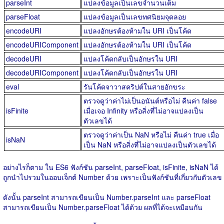
parseInt
แปลงข้อมูลเป็นเลขจำนวนเต็ม
parseFloat
แปลงข้อมูลเป็นเลขทศนิยมจุดลอย
encodeURI
แปลงอักษรต้องห้ามใน URI เป็นโค้ด
encodeURIComponent
แปลงอักษรต้องห้ามใน URI เป็นโค้ด
decodeURI
แปลงโค้ดกลับเป็นอักษรใน URI
decodeURIComponent
แปลงโค้ดกลับเป็นอักษรใน URI
eval
รันโค้ดจาวาสคริปต์ในสายอักขระ
ตรวจดูว่าค่าไม่เป็นอนันต์หรือไม่ คืนค่า false
isFinite
เมื่อเจอ Infinity หรือสิ่งที่ไม่อาจแปลงเป็น
ตัวเลขได้
ตรวจดูว่าค่าเป็น NaN หรือไม่ คืนค่า true เมื่อ
isNaN
เป็น NaN หรือสิ่งที่ไม่อาจแปลงเป็นตัวเลขได้
อย่างไรก็ตาม ใน ES6 ฟังก์ชัน parseInt, parseFloat, isFinite, isNaN ได้
ถูกนำไปรวมในออบเจ็กต์ Number ด้วย เพราะเป็นฟังก์ชันที่เกี่ยวกับตัวเลข
ดังนั้น parseInt สามารถเขียนเป็น Number.parseInt และ parseFloat
สามารถเขียนเป็น Number.parseFloat ได้ด้วย ผลที่ได้จะเหมือนกัน