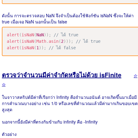
ดังนั้น การจะตรวจสอบ NaN จึงจำเป็นต้องใช้ฟังก์ชัน isNaN ซึ่งจะให้ค่า
true เมื่อเจอ NaN นอกนั้นเป็น false
alert
(
isNaN
(
NaN
)
)
;
// ได้ true
alert
(
isNaN
(
Math
.
asin
(
2
)
)
)
;
// ได้ true
alert
(
isNaN
(
1
)
)
;
// ได้ false
ตรวจว่าจำนวนมีค่าจำกัดหรือไม่ด้วย isFinite
介
슈
ในจาวาสคริปต์มีค่าที่เรียกว่า Infinity คือจำนวนอนันต์ อาจเกิดขึ้นมาเมื่อมี
การคำนวณบางอย่าง เช่น 1/0 หรือเลขที่คำนวณแล้วมีค่ามากเกินขอบเขต
สูงสุด
นอกจากนี้ยังมีค่าที่ตรงกันข้ามกับ infinity คือ -Infinity
ตัวอย่าง