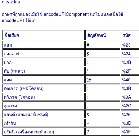
การแปลง
อักษรที่ถูกแปลงเมื่อใช้ encodeURIComponent แต่ไม่แปลงเมื่อใช้
encodeURI ได้แก่
ชื่อเรียก
สัญลักษณ์
รหัส
แฮช
#
%23
ดอลลาร์
$
%24
บวก
+
%2B
ทับ (สแลช)
/
%2F
แอต
@
%40
อัฒภาค (เซมิโคลอน)
;
%3B
ทวิภาค (โคลอน)
:
%3A
จุลภาค
,
%2C
แอนด์ (แอมเพอร์แซนด์)
&
%26
เท่ากับ
=
%3D
ปรัศนี (เครื่องหมายคำถาม)
?
%3F