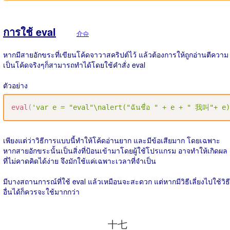
การใช้ eval
介슈
หากมีสายอักขระที่เขียนโค้ดจาวาสคริปต์ไว้ แล้วต้องการให้ถูกอ่านตีความ
เป็นโค้ดจริงๆก็สามารถทำได้โดยใช้คำสั่ง eval
ตัวอย่าง
eval
(
'var e = "eval"\nalert("ฉันชื่อ " + e + " 我叫"+ e
เพียงแต่ว่าวิธีการแบบนี้ทำให้โค้ดอ่านยาก และมีข้อเสียมาก โดยเฉพาะ
หากสายอักขระนั้นเป็นสิ่งที่ป้อนเข้ามาโดยผู้ใช้โปรแกรม อาจทำให้เกิดผล
ที่ไม่คาดคิดได้ง่าย จึงมักใช้แค่เฉพาะเวลาที่จำเป็น
มีบางสถานการณ์ที่ใช้ eval แล้วเหมือนจะสะดวก แต่หากมีวิธีเลี่ยงไปใช้วิธี
อื่นได้ก็ควรจะใช้มากกว่า
十七