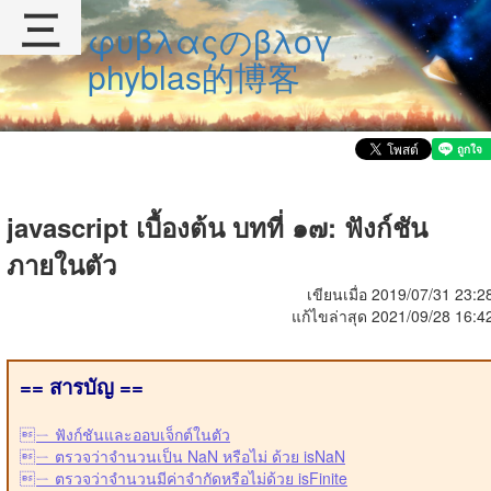
三
φυβλαςのβλογ
phyblas的博客
javascript เบื้องต้น บทที่ ๑๗: ฟังก์ชัน
ภายในตัว
เขียนเมื่อ 2019/07/31 23:2
แก้ไขล่าสุด 2021/09/28 16:4
== สารบัญ ==
ㄧ ฟังก์ชันและออบเจ็กต์ในตัว
ㄧ ตรวจว่าจำนวนเป็น NaN หรือไม่ ด้วย isNaN
ㄧ ตรวจว่าจำนวนมีค่าจำกัดหรือไม่ด้วย isFinite