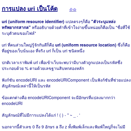
การแปลง uri เป็นโค้ด
介슈
uri (uniform resource identifier)
แปลตรงๆก็คือ
"ตัวระบุแหล่ง
ทรัพยากรสากล"
หรืออธิบายด้วยคำที่เข้าใจง่ายขึ้นหน่อยก็คือเป็น "ชื่อที่ใช้
ระบุตัวตนของไฟล์"
uri ที่คนส่วนใหญ่รู้จักกันดีก็คือ
url (uniform resource location)
ซึ่งก็คือ
ที่อยู่ของเว็บนั่นเอง ที่จริง url ก็เป็น uri ชนิดหนึ่ง
ปกติเวลาเราพิมพ์ url เพื่อเข้าเว็บจะพบว่ามีบางตัวถูกแปลงเป็นรหัสซึ่ง
ประกอบด้วย % ตามด้วยเลขฐานสิบหกสองหลัก
ฟังก์ชัน encodeURI และ encodeURIComponent เป็นฟังก์ชันที่ช่วยแปลง
สัญลักษณ์เหล่านี้ให้เป็นรหัส
ข้อแตกต่างคือ encodeURIComponent จะมีอักษรที่แปลงมากกว่า
encodeURI
สัญลักษณ์ที่ไม่มีการแปลงได้แก่ ! ( ) - * ~ _ . '
นอกจากนี้ตัวเลข 0 ถึง 9 อักษร a ถึง z ทั้งพิมพ์เล็กและพิมพ์ใหญ่ก็จะไม่มี