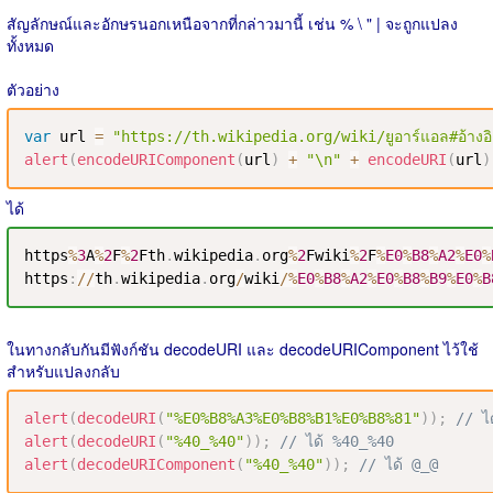
สัญลักษณ์และอักษรนอกเหนือจากที่กล่าวมานี้ เช่น % \ " | จะถูกแปลง
ทั้งหมด
ตัวอย่าง
var
 url 
=
"https://th.wikipedia.org/wiki/ยูอาร์แอล#อ้างอิ
alert
(
encodeURIComponent
(
url
)
+
"\n"
+
encodeURI
(
url
)
ได้
https
%
3
A
%
2
F
%
2
Fth
.
wikipedia
.
org
%
2
Fwiki
%
2
F
%
E0
%
B8
%
A2
%
E0
%
https
:
/
/
th
.
wikipedia
.
org
/
wiki
/
%
E0
%
B8
%
A2
%
E0
%
B8
%
B9
%
E0
%
B
ในทางกลับกันมีฟังก์ชัน decodeURI และ decodeURIComponent ไว้ใช้
สำหรับแปลงกลับ
alert
(
decodeURI
(
"%E0%B8%A3%E0%B8%B1%E0%B8%81"
)
)
;
// ได
alert
(
decodeURI
(
"%40_%40"
)
)
;
// ได้ %40_%40
alert
(
decodeURIComponent
(
"%40_%40"
)
)
;
// ได้ @_@