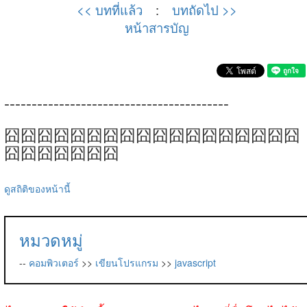
<< บทที่แล้ว
:
บทถัดไป >>
หน้าสารบัญ
-----------------------------------------
囧囧囧囧囧囧囧囧囧囧囧囧囧囧囧囧囧囧
囧囧囧囧囧囧囧
ดูสถิติของหน้านี้
หมวดหมู่
--
คอมพิวเตอร์
>>
เขียนโปรแกรม
>>
javascript