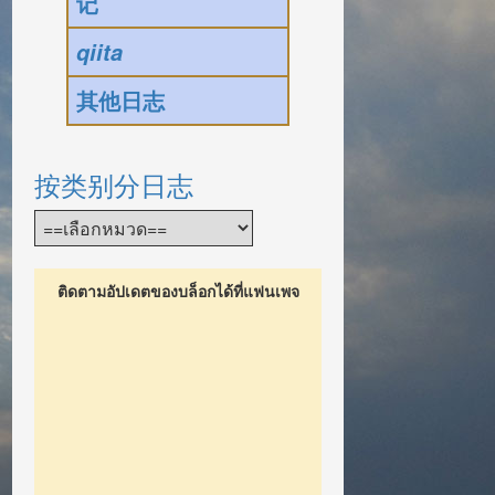
记
qiita
其他日志
按类别分日志
ติดตามอัปเดตของบล็อกได้ที่แฟนเพจ