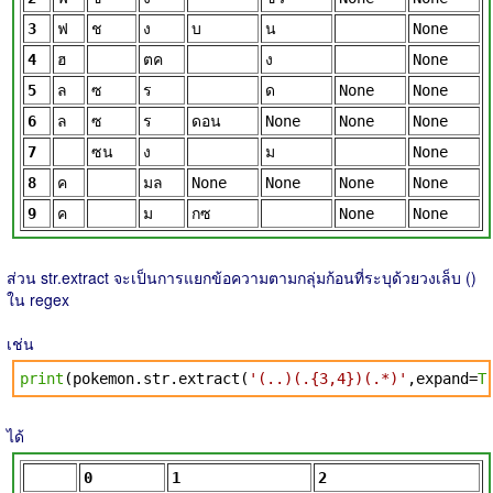
3
ฟ
ช
ง
บ
น
None
4
ฮ
ตค
ง
None
5
ล
ซ
ร
ด
None
None
6
ล
ซ
ร
ดอน
None
None
None
7
ซน
ง
ม
None
8
ค
มล
None
None
None
None
9
ค
ม
กซ
None
None
ส่วน str.extract จะเป็นการแยกข้อความตามกลุ่มก้อนที่ระบุด้วยวงเล็บ ()
ใน regex
เช่น
print
(pokemon.str.extract(
'(..)(.{3,4})(.*)'
,expand=
T
ได้
0
1
2