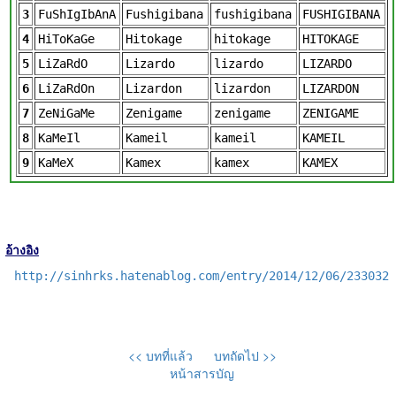
3
FuShIgIbAnA
Fushigibana
fushigibana
FUSHIGIBANA
4
HiToKaGe
Hitokage
hitokage
HITOKAGE
5
LiZaRdO
Lizardo
lizardo
LIZARDO
6
LiZaRdOn
Lizardon
lizardon
LIZARDON
7
ZeNiGaMe
Zenigame
zenigame
ZENIGAME
8
KaMeIl
Kameil
kameil
KAMEIL
9
KaMeX
Kamex
kamex
KAMEX
อ้างอิง
http://sinhrks.hatenablog.com/entry/2014/12/06/233032
<< บทที่แล้ว
บทถัดไป >>
หน้าสารบัญ