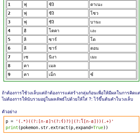
1
ฟุ
ชิงิ
ดาเนะ
2
ฟุ
ชิงิ
โซว
3
ฟุ
ชิงิ
บานะ
4
ฮิ
โตคา
เงะ
5
ลิ
ซาร์
โด
6
ลิ
ซาร์
ดอน
7
เซ
นิงา
เมะ
8
คา
เมล
9
คา
เม็ก
ซ์
ถ้าต้องการใช้วงเล็บแต่ถ้าต้องการแค่สร้างกลุ่มก้อนเพื่อให้มีผลในการคิดแต
ไม่ต้องการให้นับรวมอยู่ในผลลัพธ์ไปด้วยให้ใส่ ?: ไว้ขึ้นต้นคำในวงเล็บ
ตัวอย่าง
p =
'(.*)((?:[ก-ฮ]า(?:ร์)?)|(?:โ[ก-ฮ]))(.+)'
print
(pokemon.str.extract(p,expand=
True
))