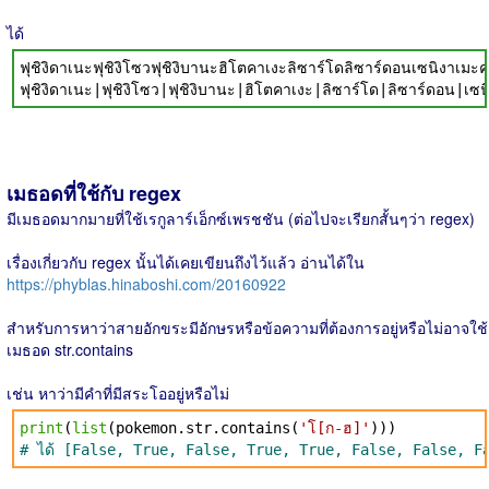
ได้
ฟุชิงิดาเนะฟุชิงิโซวฟุชิงิบานะฮิโตคาเงะลิซาร์โดลิซาร์ดอนเซนิงาเมะ
ฟุชิงิดาเนะ|ฟุชิงิโซว|ฟุชิงิบานะ|ฮิโตคาเงะ|ลิซาร์โด|ลิซาร์ดอน|เซ
เมธอดที่ใช้กับ regex
มีเมธอดมากมายที่ใช้เรกูลาร์เอ็กซ์เพรชชัน (ต่อไปจะเรียกสั้นๆว่า regex)
เรื่องเกี่ยวกับ regex นั้นได้เคยเขียนถึงไว้แล้ว อ่านได้ใน
https://phyblas.hinaboshi.com/20160922
สำหรับการหาว่าสายอักขระมีอักษรหรือข้อความที่ต้องการอยู่หรือไม่อาจใช้
เมธอด str.contains
เช่น หาว่ามีคำที่มีสระโออยู่หรือไม่
print
(
list
(pokemon.str.contains(
'โ[ก-ฮ]'
)))
# ได้ [False, True, False, True, True, False, False, F