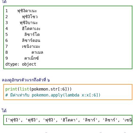
ได้
1 ฟุชิงิดาเนะ
2 ฟุชิงิโซว
3 ฟุชิงิบานะ
4 ฮิโตคาเงะ
5 ลิซาร์โด
6 ลิซาร์ดอน
7 เซนิงาเมะ
8 คาเมล
9 คาเม็กซ์
dtype: object
ลองดูอักษรตัวแรกถึงตัวที่ ๖
print
(
list
(pokemon.str[:6]))
# มีค่าเท่ากับ pokemon.apply(lambda x:x[:6])
ได้
['ฟุชิงิ', 'ฟุชิงิ', 'ฟุชิงิ', 'ฮิโตคา', 'ลิซาร์', 'ลิซาร์', 'เ