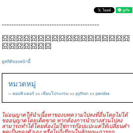
-----------------------------------------
囧囧囧囧囧囧囧囧囧囧囧囧囧囧囧囧囧囧
囧囧囧囧囧囧囧
ดูสถิติของหน้านี้
หมวดหมู่
--
คอมพิวเตอร์
>>
เขียนโปรแกรม
>>
python
>>
pandas
ไม่อนุญาตให้นำเนื้อหาของบทความไปลงที่อื่นโดยไม่ได้
ขออนุญาตโดยเด็ดขาด หากต้องการนำบางส่วนไปลง
สามารถทำได้โดยต้องไม่ใช่การก๊อปแปะแต่ให้เปลี่ยนคำ
พูดเป็นของตัวเอง หรือไม่ก็เขียนในลักษณะการยก