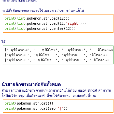
กลาง (left right center)
กรณีที่เลือกตรงกลางอาจใช้เมธอด str.center แทนก็ได้
print
(
list
(pokemon.str.pad(12)))
print
(
list
(pokemon.str.pad(12,
'right'
)))
print
(
list
(pokemon.str.center(12)))
ได้
[' ฟุชิงิดาเนะ', ' ฟุชิงิโซว', ' ฟุชิงิบานะ', ' ฮิ
['ฟุชิงิดาเนะ ', 'ฟุชิงิโซว ', 'ฟุชิงิบานะ ', 'ฮิโ
['ฟุชิงิดาเนะ ', ' ฟุชิงิโซว ', ' ฟุชิงิบานะ ', ' ฮิโต
นำสายอักขระมาต่อกันทั้งหมด
สามารถนำสายอักขระจากทุกแถวมาต่อกันได้ด้วยเมธอด str.cat สามารถ
ใส่คีย์เวิร์ด sep เพื่อกำหนดคำที่จะใช้คั่นระหว่างแต่ละตัวที่รวม
print
(pokemon.str.cat())
print
(pokemon.str.cat(sep=
'|'
))