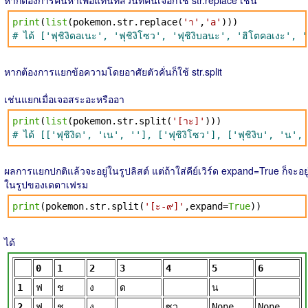
หากต้องการค้นหาเพื่อแทนที่ส่วนที่ค้นเจอก็ใช้ str.replace เช่น
print
(
list
(pokemon.str.replace(
'า'
,
'a'
)))
# ได้ ['ฟุชิงิดaเนะ', 'ฟุชิงิโซว', 'ฟุชิงิบaนะ', 'ฮิโตคaเงะ',
หากต้องการแยกข้อความโดยอาศัยตัวคั่นก็ใช้ str.split
เช่นแยกเมื่อเจอสระอะหรืออา
print
(
list
(pokemon.str.split(
'[าะ]'
)))
# ได้ [['ฟุชิงิด', 'เน', ''], ['ฟุชิงิโซว'], ['ฟุชิงิบ', '
ผลการแยกปกติแล้วจะอยู่ในรูปลิสต์ แต่ถ้าใส่คีย์เวิร์ด expand=True ก็จะอยู
ในรูปของเดตาเฟรม
print
(pokemon.str.split(
'[ะ-๙]'
,expand=
True
))
ได้
0
1
2
3
4
5
6
1
ฟ
ช
ง
ด
น
2
ฟ
ช
ง
ซว
None
None