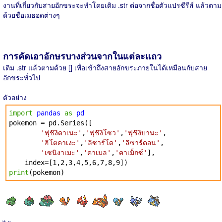
งานที่เกี่ยวกับสายอักขระจะทำโดยเติม .str ต่อจากชื่อตัวแปรซีรีส์ แล้วตาม
ด้วยชื่อเมธอดต่างๆ
การคัดเอาอักษรบางส่วนจากในแต่ละแถว
เติม .str แล้วตามด้วย [] เพื่อเข้าถึงสายอักขระภายในได้เหมือนกับสาย
อักขระทั่วไป
ตัวอย่าง
import
pandas
as
pd
pokemon = pd.Series([
'ฟุชิงิดาเนะ'
,
'ฟุชิงิโซว'
,
'ฟุชิงิบานะ'
,
'ฮิโตคาเงะ'
,
'ลิซาร์โด'
,
'ลิซาร์ดอน'
,
'เซนิงาเมะ'
,
'คาเมล'
,
'คาเม็กซ์'
],
index=[1,2,3,4,5,6,7,8,9])
print
(pokemon)