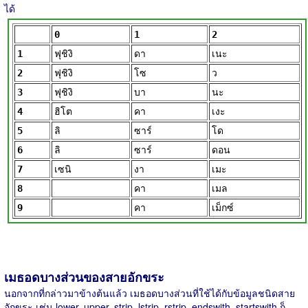
ได้
0
1
2
1
ฟุชิงิ
ดา
เนะ
2
ฟุชิงิ
โซ
ว
3
ฟุชิงิ
บา
นะ
4
ฮิโต
คา
เงะ
5
ลิ
ซาร์
โด
6
ลิ
ซาร์
ดอน
7
เซนิ
งา
เมะ
8
คา
เมล
9
คา
เม็กซ์
เมธอดบางส่วนของสายอักขระ
นอกจากที่กล่าวมาข้างต้นแล้ว เมธอดบางส่วนที่ใช้ได้กับข้อมูลชนิดสาย
อักขระ เช่น lower, upper, strip, lstrip, rstrip, endswith, startswith ก็