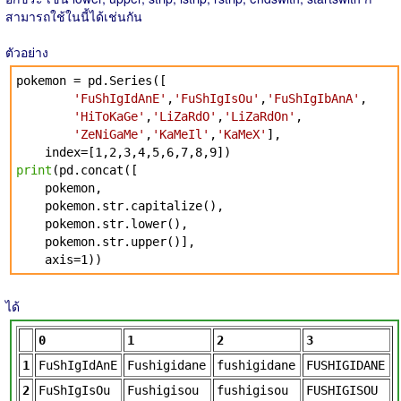
สามารถใช้ในนี้ได้เช่นกัน
ตัวอย่าง
pokemon = pd.Series([
'FuShIgIdAnE'
,
'FuShIgIsOu'
,
'FuShIgIbAnA'
,
'HiToKaGe'
,
'LiZaRdO'
,
'LiZaRdOn'
,
'ZeNiGaMe'
,
'KaMeIl'
,
'KaMeX'
],
index=[1,2,3,4,5,6,7,8,9])
print
(pd.concat([
pokemon,
pokemon.str.capitalize(),
pokemon.str.lower(),
pokemon.str.upper()],
axis=1))
ได้
0
1
2
3
1
FuShIgIdAnE
Fushigidane
fushigidane
FUSHIGIDANE
2
FuShIgIsOu
Fushigisou
fushigisou
FUSHIGISOU