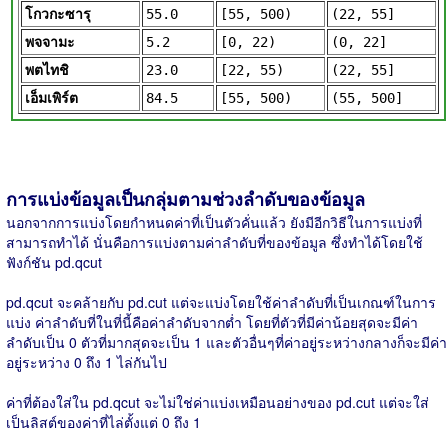
โกวกะซารุ
55.0
[55, 500)
(22, 55]
พจจามะ
5.2
[0, 22)
(0, 22]
พตไทชิ
23.0
[22, 55)
(22, 55]
เอ็มเพิร์ต
84.5
[55, 500)
(55, 500]
การแบ่งข้อมูลเป็นกลุ่มตามช่วงลำดับของข้อมูล
นอกจากการแบ่งโดยกำหนดค่าที่เป็นตัวคั่นแล้ว ยังมีอีกวิธีในการแบ่งที่
สามารถทำได้ นั่นคือการแบ่งตามค่าลำดับที่ของข้อมูล ซึ่งทำได้โดยใช้
ฟังก์ชัน pd.qcut
pd.qcut จะคล้ายกับ pd.cut แต่จะแบ่งโดยใช้ค่าลำดับที่เป็นเกณฑ์ในการ
แบ่ง ค่าลำดับที่ในที่นี้คือค่าลำดับจากต่ำ โดยที่ตัวที่มีค่าน้อยสุดจะมีค่า
ลำดับเป็น 0 ตัวที่มากสุดจะเป็น 1 และตัวอื่นๆที่ค่าอยู่ระหว่างกลางก็จะมีค่า
อยู่ระหว่าง 0 ถึง 1 ไล่กันไป
ค่าที่ต้องใส่ใน pd.qcut จะไม่ใช่ค่าแบ่งเหมือนอย่างของ pd.cut แต่จะใส่
เป็นลิสต์ของค่าที่ไล่ตั้งแต่ 0 ถึง 1