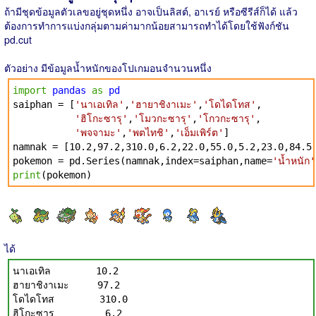
ถ้ามีชุดข้อมูลตัวเลขอยู่ชุดหนึ่ง อาจเป็นลิสต์, อาเรย์ หรือซีรีส์ก็ได้ แล้ว
ต้องการทำการแบ่งกลุ่มตามค่ามากน้อยสามารถทำได้โดยใช้ฟังก์ชัน
pd.cut
ตัวอย่าง มีข้อมูลน้ำหนักของโปเกมอนจำนวนหนึ่ง
import
pandas
as
pd
saiphan = [
'นาเอเทิล'
,
'ฮายาชิงาเมะ'
,
'โดไดโทส'
,
'ฮิโกะซารุ'
,
'โมวกะซารุ'
,
'โกวกะซารุ'
,
'พจจามะ'
,
'พตไทชิ'
,
'เอ็มเพิร์ต'
]
namnak = [10.2,97.2,310.0,6.2,22.0,55.0,5.2,23.0,84.5
pokemon = pd.Series(namnak,index=saiphan,name=
'น้ำหนัก'
print
(pokemon)
ได้
นาเอเทิล 10.2
ฮายาชิงาเมะ 97.2
โดไดโทส 310.0
ฮิโกะซารุ 6.2