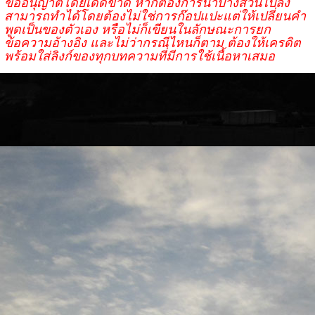
ขออนุญาตโดยเด็ดขาด หากต้องการนำบางส่วนไปลง
สามารถทำได้โดยต้องไม่ใช่การก๊อปแปะแต่ให้เปลี่ยนคำ
พูดเป็นของตัวเอง หรือไม่ก็เขียนในลักษณะการยก
ข้อความอ้างอิง และไม่ว่ากรณีไหนก็ตาม ต้องให้เครดิต
พร้อมใส่ลิงก์ของทุกบทความที่มีการใช้เนื้อหาเสมอ