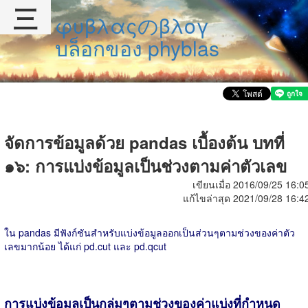
三
φυβλαςのβλογ
บล็อกของ phyblas
จัดการข้อมูลด้วย pandas เบื้องต้น บทที่
๑๖: การแบ่งข้อมูลเป็นช่วงตามค่าตัวเลข
เขียนเมื่อ 2016/09/25 16:0
แก้ไขล่าสุด 2021/09/28 16:4
ใน pandas มีฟังก์ชันสำหรับแบ่งข้อมูลออกเป็นส่วนๆตามช่วงของค่าตัว
เลขมากน้อย ได้แก่ pd.cut และ pd.qcut
การแบ่งข้อมูลเป็นกลุ่มๆตามช่วงของค่าแบ่งที่กำหนด