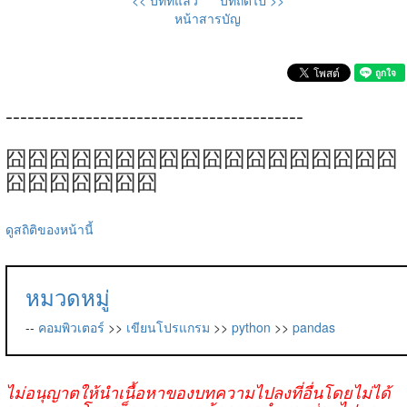
<< บทที่แล้ว
บทถัดไป >>
หน้าสารบัญ
-----------------------------------------
囧囧囧囧囧囧囧囧囧囧囧囧囧囧囧囧囧囧
囧囧囧囧囧囧囧
ดูสถิติของหน้านี้
หมวดหมู่
--
คอมพิวเตอร์
>>
เขียนโปรแกรม
>>
python
>>
pandas
ไม่อนุญาตให้นำเนื้อหาของบทความไปลงที่อื่นโดยไม่ได้