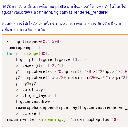
วิธีที่ดีกว่าคือเปลี่ยนภาพใน matplotlib มาเป็นอาเรย์โดยตรง ทำได้โดยใช้
fig.canvas.draw แล้วตามด้วย fig.canvas.renderer._renderer
ตัวอย่างการใช้เป็นไปตามนี้ เช่น ลองวาดภาพแสดงการเกิดคลื่นนิ่งจาก
คลื่นสองขบวนที่มาชนกัน
x 
=
 np
.
linspace
(
0
,
1
,
500
)
ruamrupphap 
=
[
]
for
 i 
in
range
(
30
)
:
    fig 
=
 plt
.
figure
(
figsize
=
[
3
,
2
]
)
    plt
.
axes
(
ylim
=
[
-
2
,
2
]
)
    y1 
=
 np
.
where
(
x
<
i
/
20
,
np
.
sin
(
(
i
/
20
-
x
)
*
2
*
np
.
pi
*
2
)
,
0
    y2 
=
 np
.
where
(
1
-
x
<
i
/
20
,
np
.
sin
(
(
i
/
20
+
x
)
*
2
*
np
.
pi
*
2
)
    y 
=
 y1
+
y2

    plt
.
plot
(
x
,
y
)
    plt
.
tight_layout
(
)
    fig
.
canvas
.
draw
(
)
    ruamrupphap
.
append
(
np
.
array
(
fig
.
canvas
.
renderer
.
_
    plt
.
close
(
)
imo
.
mimwrite
(
'khluenning.gif'
,
ruamrupphap
,
fps
=
10
)