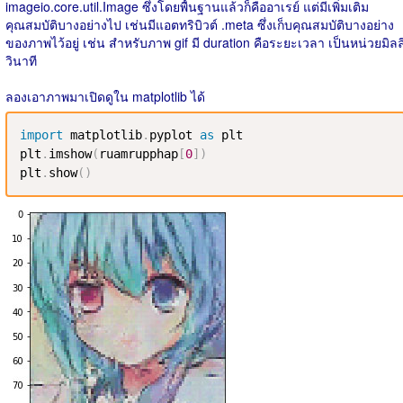
imageio.core.util.Image ซึ่งโดยพื้นฐานแล้วก็คืออาเรย์ แต่มีเพิ่มเติม
คุณสมบัติบางอย่างไป เช่นมีแอตทริบิวต์ .meta ซึ่งเก็บคุณสมบัติบางอย่าง
ของภาพไว้อยู่ เช่น สำหรับภาพ gif มี duration คือระยะเวลา เป็นหน่วยมิลล
วินาที
ลองเอาภาพมาเปิดดูใน matplotlib ได้
import
 matplotlib
.
pyplot 
as
 plt

plt
.
imshow
(
ruamrupphap
[
0
]
)
plt
.
show
(
)