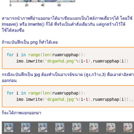
สามารถนำภาพที่อ่านออกมาได้มาเขียนแยกเป็นไฟล์ภาพเดี่ยวๆได้ โดยใช้
imsave() หรือ imwrite() ก็ได้ ที่จริงเป็นคำสั่งเดียวกัน แต่ถูกสร้างไว้ให้
ใช้ได้สองชื่อ
ถ้าจะบันทึกเป็น png ก็ทำได้เลย
for
 i 
in
range
(
len
(
ruamrupphap
)
)
:
    imo
.
imwrite
(
'dcgan%d.png'
%
(
i
+
1
)
,
ruamrupphap
[
i
]
)
กรณีจะบันทึกเป็น jpg ต้องทำเป็นอาเรย์ขนาด (สูง,กว้าง,3) คือเอาค่าอัลฟา
ออกก่อน
for
 i 
in
range
(
len
(
ruamrupphap
)
)
:
    imo
.
imwrite
(
'dcgan%d.jpg'
%
(
i
+
1
)
,
ruamrupphap
[
i
]
[
:
,
ก็จะได้ภาพแยกออกมา