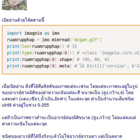
เปิดอ่านด้วยโค้ดตามนี้
import
 imageio 
as
 imo

ruamrupphap 
=
 imo
.
mimread
(
'dcgan.gif'
)
print
(
len
(
ruamrupphap
)
)
# 32
print
(
type
(
ruamrupphap
[
0
]
)
)
# <class 'imageio.core.ut
print
(
ruamrupphap
[
0
]
.
shape
)
# (80, 80, 4)
print
(
ruamrupphap
[
0
]
.
meta
)
# ได้ Dict([('version', b'
เมื่อเปิดอ่าน สิ่งที่ได้คือลิสต์ของภาพแต่ละเฟรม โดยแต่ละภาพจะอยู่ในรูป
ของอาเรย์สามมิติของค่าความเข้มแต่ละสี ขนาดเป็น (สูง,กว้าง,4) โดย
แสดงค่า (แดง,เขียว,น้ำเงิน,อัลฟา) ในแต่ละจุด ค่าเป็นจำนวนเต็มชนิด
uint8 ค่าอยู่ในช่วง 0-255
แต่ถ้าเป็นภาพขาวดำจะเป็นอาเรย์สองมิติขนาด (สูง,กว้าง) โดยแสดงแค่
ค่าความเข้มในแต่ละจุด
ชนิดของอาเรย์ที่ได้นี่จริงๆแล้วไม่ใช่อาเรย์ธรรมดา แต่เป็นคลาส