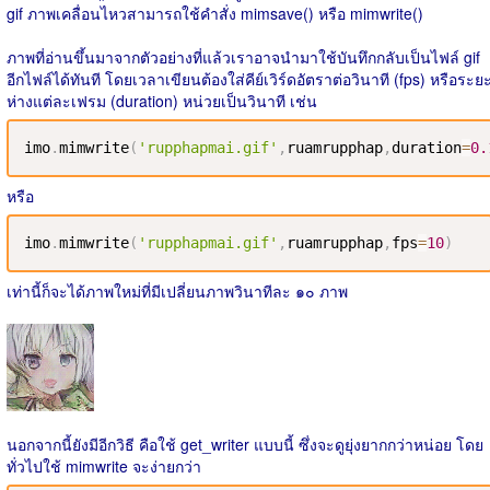
gif ภาพเคลื่อนไหวสามารถใช้คำสั่ง mimsave() หรือ mimwrite()
ภาพที่อ่านขึ้นมาจากตัวอย่างที่แล้วเราอาจนำมาใช้บันทึกกลับเป็นไฟล์ gif
อีกไฟล์ได้ทันที โดยเวลาเขียนต้องใส่คีย์เวิร์ดอัตราต่อวินาที (fps) หรือระย
ห่างแต่ละเฟรม (duration) หน่วยเป็นวินาที เช่น
imo
.
mimwrite
(
'rupphapmai.gif'
,
ruamrupphap
,
duration
=
0.
หรือ
imo
.
mimwrite
(
'rupphapmai.gif'
,
ruamrupphap
,
fps
=
10
)
เท่านี้ก็จะได้ภาพใหม่ที่มีเปลี่ยนภาพวินาทีละ ๑๐ ภาพ
นอกจากนี้ยังมีอีกวิธี คือใช้ get_writer แบบนี้ ซึ่งจะดูยุ่งยากกว่าหน่อย โดย
ทั่วไปใช้ mimwrite จะง่ายกว่า