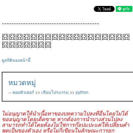
-----------------------------------------
囧囧囧囧囧囧囧囧囧囧囧囧囧囧囧囧囧囧
囧囧囧囧囧囧囧
ดูสถิติของหน้านี้
หมวดหมู่
--
คอมพิวเตอร์
>>
เขียนโปรแกรม
>>
python
ไม่อนุญาตให้นำเนื้อหาของบทความไปลงที่อื่นโดยไม่ได้
ขออนุญาตโดยเด็ดขาด หากต้องการนำบางส่วนไปลง
สามารถทำได้โดยต้องไม่ใช่การก๊อปแปะแต่ให้เปลี่ยนคำ
พูดเป็นของตัวเอง หรือไม่ก็เขียนในลักษณะการยก