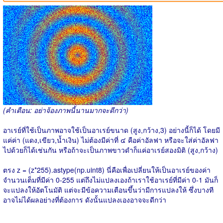
(คำเตือน: อย่าจ้องภาพนี้นานมากจะดีกว่า)
อาเรย์ที่ใช้เป็นภาพอาจใช้เป็นอาเรย์ขนาด (สูง,กว้าง,3) อย่างนี้ก็ได้ โดยมี
แค่ค่า (แดง,เขียว,น้ำเงิน) ไม่ต้องมีค่าที่ ๔ คือค่าอัลฟา หรือจะใส่ค่าอัลฟา
ไปด้วยก็ได้เช่นกัน หรือถ้าจะเป็นภาพขาวดำก็แค่อาเรย์สองมิติ (สูง,กว้าง)
ตรง z = (z*255).astype(np.uint8) นี่คือเพื่อเปลี่ยนให้เป็นอาเรย์ของค่า
จำนวนเต็มที่มีค่า 0-255 แต่ถึงไม่แปลงเองถ้าเราใช้อาเรย์ที่มีค่า 0-1 มันก็
จะแปลงให้อัตโนมัติ แต่จะมีข้อความเตือนขึ้นว่ามีการแปลงให้ ซึ่งบางที
อาจไม่ได้ผลอย่างที่ต้องการ ดังนั้นแปลงเองอาจจะดีกว่า