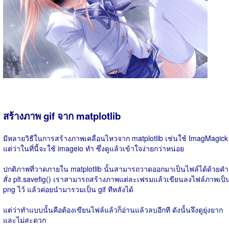
สร้างภาพ gif จาก matplotlib
มีหลายวิธีในการสร้างภาพเคลื่อนไหวจาก matplotlib เช่นใช้ ImagMagick
แต่ว่าในที่นี้จะใช้ imageio ทำ ซึ่งดูแล้วเข้าใจง่ายกว่าหน่อย
ปกติภาพที่วาดภายใน matplotlib นั้นสามารถวาดออกมาเป็นไฟล์ได้ด้วยคำ
สั่ง plt.savefig() เราสามารถสร้างภาพแต่ละเฟรมแล้วเขียนลงไฟล์ภาพเป็
png ไว้ แล้วค่อยนำมารวมเป็น gif ทีหลังได้
แต่ว่าทำแบบนั้นคือต้องเขียนไฟล์แล้วก็อ่านแล้วลบอีกที ดังนั้นจึงดูยุ่งยาก
และไม่สะดวก