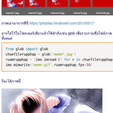
ภาพเอามาจากที่นี่
https://phyblas.hinaboshi.com/20100517
อาจใส่ไว้ในโฟลเดอร์เดียวแล้วใช้คำสั่งเช่น glob เพื่อรวบรวมชื่อไฟล์ภาพ
ทั้งหมด
from
 glob 
import
 glob

chuefilerupphap 
=
 glob
(
'meme*.jpg'
)
ruamrupphap 
=
[
imo
.
imread
(
r
)
for
 r 
in
 chuefilerupphap
imo
.
mimwrite
(
'meme.gif'
,
ruamrupphap
,
fps
=
10
)
ก็จะได้ภาพนี้