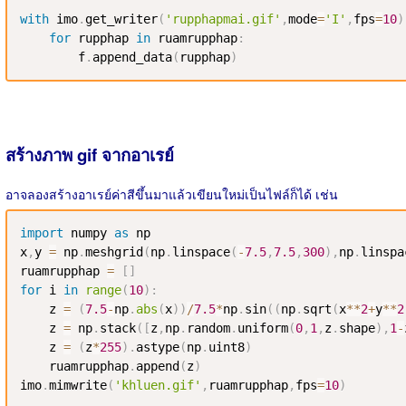
with
 imo
.
get_writer
(
'rupphapmai.gif'
,
mode
=
'I'
,
fps
=
10
)
for
 rupphap 
in
 ruamrupphap
:
        f
.
append_data
(
rupphap
)
สร้างภาพ gif จากอาเรย์
อาจลองสร้างอาเรย์ค่าสีขึ้นมาแล้วเขียนใหม่เป็นไฟล์ก็ได้ เช่น
import
 numpy 
as
 np

x
,
y 
=
 np
.
meshgrid
(
np
.
linspace
(
-
7.5
,
7.5
,
300
)
,
np
.
linspa
ruamrupphap 
=
[
]
for
 i 
in
range
(
10
)
:
    z 
=
(
7.5
-
np
.
abs
(
x
)
)
/
7.5
*
np
.
sin
(
(
np
.
sqrt
(
x
**
2
+
y
**
2
    z 
=
 np
.
stack
(
[
z
,
np
.
random
.
uniform
(
0
,
1
,
z
.
shape
)
,
1
-
    z 
=
(
z
*
255
)
.
astype
(
np
.
uint8
)
    ruamrupphap
.
append
(
z
)
imo
.
mimwrite
(
'khluen.gif'
,
ruamrupphap
,
fps
=
10
)