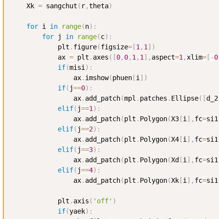
    Xk 
=
 sangchut
(
r
,
theta
)
for
 i 
in
range
(
n
)
:
for
 j 
in
range
(
c
)
:
            plt
.
figure
(
figsize
=
[
1
,
1
]
)
            ax 
=
 plt
.
axes
(
[
0
,
0
,
1
,
1
]
,
aspect
=
1
,
xlim
=
[
-
0
if
(
misi
)
:
                ax
.
imshow
(
phuen
[
i
]
)
if
(
j
==
0
)
:
                ax
.
add_patch
(
mpl
.
patches
.
Ellipse
(
[
d_2
elif
(
j
==
1
)
:
                ax
.
add_patch
(
plt
.
Polygon
(
X3
[
i
]
,
fc
=
si1
elif
(
j
==
2
)
:
                ax
.
add_patch
(
plt
.
Polygon
(
X4
[
i
]
,
fc
=
si1
elif
(
j
==
3
)
:
                ax
.
add_patch
(
plt
.
Polygon
(
Xd
[
i
]
,
fc
=
si1
elif
(
j
==
4
)
:
                ax
.
add_patch
(
plt
.
Polygon
(
Xk
[
i
]
,
fc
=
si1
            plt
.
axis
(
'off'
)
if
(
yaek
)
: