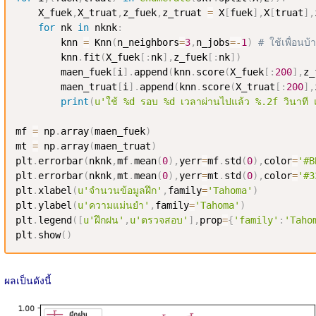
    X_fuek
,
X_truat
,
z_fuek
,
z_truat 
=
 X
[
fuek
]
,
X
[
truat
]
,
for
 nk 
in
 nknk
:
        knn 
=
 Knn
(
n_neighbors
=
3
,
n_jobs
=
-
1
)
# ใช้เพื่อนบ
        knn
.
fit
(
X_fuek
[
:
nk
]
,
z_fuek
[
:
nk
]
)
        maen_fuek
[
i
]
.
append
(
knn
.
score
(
X_fuek
[
:
200
]
,
z_
        maen_truat
[
i
]
.
append
(
knn
.
score
(
X_truat
[
:
200
]
,
print
(
u'ใช้ %d รอบ %d เวลาผ่านไปแล้ว %.2f วินาที 
mf 
=
 np
.
array
(
maen_fuek
)
mt 
=
 np
.
array
(
maen_truat
)
plt
.
errorbar
(
nknk
,
mf
.
mean
(
0
)
,
yerr
=
mf
.
std
(
0
)
,
color
=
'#B
plt
.
errorbar
(
nknk
,
mt
.
mean
(
0
)
,
yerr
=
mt
.
std
(
0
)
,
color
=
'#3
plt
.
xlabel
(
u'จำนวนข้อมูลฝึก'
,
family
=
'Tahoma'
)
plt
.
ylabel
(
u'ความแม่นยำ'
,
family
=
'Tahoma'
)
plt
.
legend
(
[
u'ฝึกฝน'
,
u'ตรวจสอบ'
]
,
prop
=
{
'family'
:
'Taho
plt
.
show
(
)
ผลเป็นดังนี้