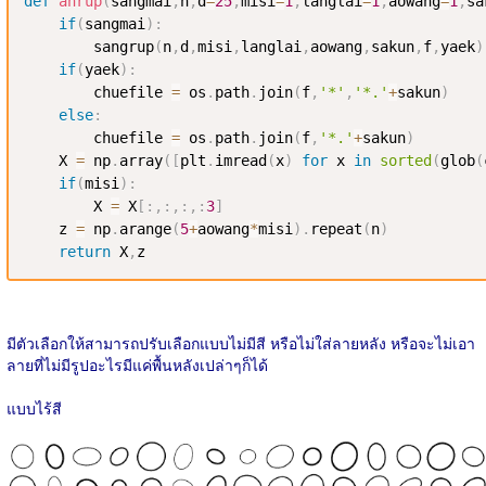
def
anrup
(
sangmai
,
n
,
d
=
25
,
misi
=
1
,
langlai
=
1
,
aowang
=
1
,
sa
if
(
sangmai
)
:
        sangrup
(
n
,
d
,
misi
,
langlai
,
aowang
,
sakun
,
f
,
yaek
)
if
(
yaek
)
:
        chuefile 
=
 os
.
path
.
join
(
f
,
'*'
,
'*.'
+
sakun
)
else
:
        chuefile 
=
 os
.
path
.
join
(
f
,
'*.'
+
sakun
)
    X 
=
 np
.
array
(
[
plt
.
imread
(
x
)
for
 x 
in
sorted
(
glob
(
if
(
misi
)
:
        X 
=
 X
[
:
,
:
,
:
,
:
3
]
    z 
=
 np
.
arange
(
5
+
aowang
*
misi
)
.
repeat
(
n
)
return
 X
,
z
มีตัวเลือกให้สามารถปรับเลือกแบบไม่มีสี หรือไม่ใส่ลายหลัง หรือจะไม่เอา
ลายที่ไม่มีรูปอะไรมีแค่พื้นหลังเปล่าๆก็ได้
แบบไร้สี