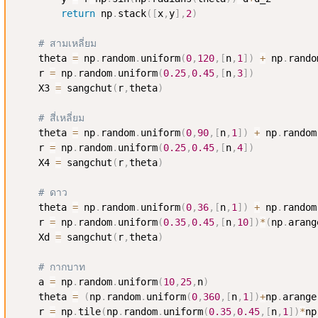
return
 np
.
stack
(
[
x
,
y
]
,
2
)
# สามเหลี่ยม
    theta 
=
 np
.
random
.
uniform
(
0
,
120
,
[
n
,
1
]
)
+
 np
.
rando
    r 
=
 np
.
random
.
uniform
(
0.25
,
0.45
,
[
n
,
3
]
)
    X3 
=
 sangchut
(
r
,
theta
)
# สี่เหลี่ยม
    theta 
=
 np
.
random
.
uniform
(
0
,
90
,
[
n
,
1
]
)
+
 np
.
random
    r 
=
 np
.
random
.
uniform
(
0.25
,
0.45
,
[
n
,
4
]
)
    X4 
=
 sangchut
(
r
,
theta
)
# ดาว
    theta 
=
 np
.
random
.
uniform
(
0
,
36
,
[
n
,
1
]
)
+
 np
.
random
    r 
=
 np
.
random
.
uniform
(
0.35
,
0.45
,
[
n
,
10
]
)
*
(
np
.
arang
    Xd 
=
 sangchut
(
r
,
theta
)
# กากบาท
    a 
=
 np
.
random
.
uniform
(
10
,
25
,
n
)
    theta 
=
(
np
.
random
.
uniform
(
0
,
360
,
[
n
,
1
]
)
+
np
.
arange
    r 
=
 np
.
tile
(
np
.
random
.
uniform
(
0.35
,
0.45
,
[
n
,
1
]
)
*
np