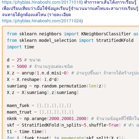
https://phyblas.hinaboshi.com/20171018
) ทำการหาเส้นโค้งการเรียนรู้
เพื่อเปรียบเทียบว่าเมื่อใช้ข้อมูลเรียนรู้จำนวนมากแค่ไหนจะสามารถเรียนรู้
จนทายได้ถูกต้องแค่ไหน (รายละเอียด
https://phyblas.hinaboshi.com/20171024
)
from
 sklearn
.
neighbors 
import
 KNeighborsClassifier 
as
from
 sklearn
.
model_selection 
import
import
 time

d 
=
25
# ขนาด
n 
=
5000
# จำนวนรูปแต่ละชนิด
X
,
z 
=
 anrup
(
1
,
n
,
d
,
misi
=
0
)
# อ่านรูปขึ้นมา ถ้าหากได้สร้างรูป
X 
=
 X
.
reshape
(
-
1
,
d
*
d
)
sumriang 
=
 np
.
random
.
permutation
(
len
(
z
)
)
X
,
z 
=
 X
[
sumriang
]
,
z
[
sumriang
]
maen_fuek 
=
[
]
,
[
]
,
[
]
,
[
]
,
[
]
maen_truat 
=
[
]
,
[
]
,
[
]
,
[
]
,
[
]
nknk 
=
 np
.
arange
(
2000
,
20001
,
2000
)
# จำนวนข้อมูลที่ใช้ฝึก
skf 
=
 StratifiedKFold
(
n_splits
=
5
,
shuffle
=
True
)
# ทำ ๕ 
t1 
=
 time
.
time
(
)
for
 i
,
(
fuek
,
truat
)
in
enumerate
(
skf
.
split
(
X
,
z
)
)
: