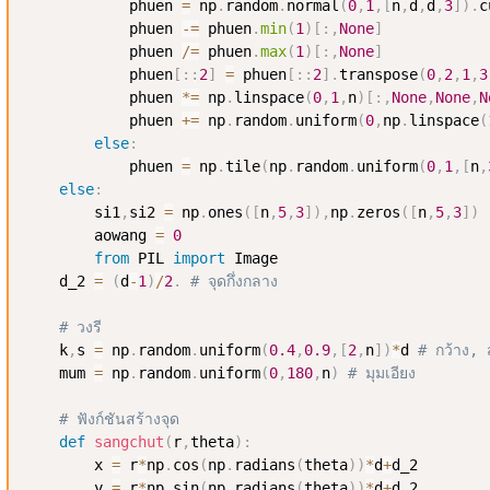
            phuen 
=
 np
.
random
.
normal
(
0
,
1
,
[
n
,
d
,
d
,
3
]
)
.
c
            phuen 
-=
 phuen
.
min
(
1
)
[
:
,
None
]
            phuen 
/=
 phuen
.
max
(
1
)
[
:
,
None
]
            phuen
[
:
:
2
]
=
 phuen
[
:
:
2
]
.
transpose
(
0
,
2
,
1
,
3
            phuen 
*=
 np
.
linspace
(
0
,
1
,
n
)
[
:
,
None
,
None
,
N
            phuen 
+=
 np
.
random
.
uniform
(
0
,
np
.
linspace
(
else
:
            phuen 
=
 np
.
tile
(
np
.
random
.
uniform
(
0
,
1
,
[
n
,
else
:
        si1
,
si2 
=
 np
.
ones
(
[
n
,
5
,
3
]
)
,
np
.
zeros
(
[
n
,
5
,
3
]
)
        aowang 
=
0
from
 PIL 
import
 Image

    d_2 
=
(
d
-
1
)
/
2
.
# จุดกึ่งกลาง
# วงรี
    k
,
s 
=
 np
.
random
.
uniform
(
0.4
,
0.9
,
[
2
,
n
]
)
*
d 
# กว้าง, ส
    mum 
=
 np
.
random
.
uniform
(
0
,
180
,
n
)
# มุมเอียง
# ฟังก์ชันสร้างจุด
def
sangchut
(
r
,
theta
)
:
        x 
=
 r
*
np
.
cos
(
np
.
radians
(
theta
)
)
*
d
+
d_2

        y 
=
 r
*
np
.
sin
(
np
.
radians
(
theta
)
)
*
d
+
d_2
