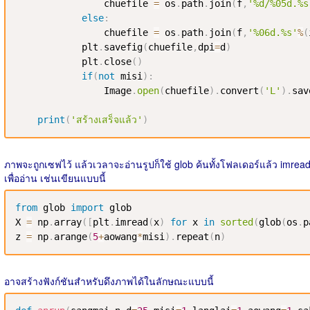
                chuefile 
=
 os
.
path
.
join
(
f
,
'%d/%05d.%s
else
:
                chuefile 
=
 os
.
path
.
join
(
f
,
'%06d.%s'
%
(
            plt
.
savefig
(
chuefile
,
dpi
=
d
)
            plt
.
close
(
)
if
(
not
 misi
)
:
                Image
.
open
(
chuefile
)
.
convert
(
'L'
)
.
sav
print
(
'สร้างเสร็จแล้ว'
)
ภาพจะถูกเซฟไว้ แล้วเวลาจะอ่านรูปก็ใช้ glob ค้นทั้งโฟลเดอร์แล้ว imrea
เพื่ออ่าน เช่นเขียนแบบนี้
from
 glob 
import
 glob

X 
=
 np
.
array
(
[
plt
.
imread
(
x
)
for
 x 
in
sorted
(
glob
(
os
.
p
z 
=
 np
.
arange
(
5
+
aowang
*
misi
)
.
repeat
(
n
)
อาจสร้างฟังก์ชันสำหรับดึงภาพได้ในลักษณะแบบนี้