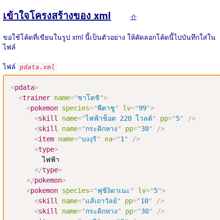
เข้าใจโครงสร้างของ xml
介
ขอใช้โค้ดที่เขียนในรูป xml นี้เป็นตัวอย่าง ให้คัดลอกโค้ดนี้ไปบันทึกใส่ใน
ไฟล์
ไฟล์
pdata.xml
<
pdata
>
<
trainer
name
=
"
ซาโตชิ
"
>
<
pokemon
species
=
"
พีคาชู
"
lv
=
"
99
"
>
<
skill
name
=
"
ไฟฟ้าช็อต 220 โวลต์
"
pp
=
"
5
"
/>
<
skill
name
=
"
กระดิกหาง
"
pp
=
"
30
"
/>
<
item
name
=
"
บงงุริ
"
ea
=
"
1
"
/>
<
type
>
        ไฟฟ้า

</
type
>
</
pokemon
>
<
pokemon
species
=
"
ฟุชิงิดาเนะ
"
lv
=
"
5
"
>
<
skill
name
=
"
แส้เถาวัลย์
"
pp
=
"
10
"
/>
<
skill
name
=
"
กระดิกหาง
"
pp
=
"
30
"
/>