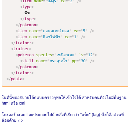
<
item
name
=
"
บงงุริ
"
ea
=
"
2
"
/>
<
type
>
        พืช

</
type
>
</
pokemon
>
<
item
name
=
"
มอนสเตอร์บอล
"
ea
=
"
5
"
/>
<
item
name
=
"
ศิลาไฟฟ้า
"
ea
=
"
1
"
/>
</
trainer
>
<
trainer
>
<
pokemon
species
=
"
เซนิงาเมะ
"
lv
=
"
12
"
>
<
skill
name
=
"
กระสุนน้ำ
"
pp
=
"
30
"
/>
</
pokemon
>
</
trainer
>
</
pdata
>
ในที่นี้ขออธิบายโค้ดแบบคร่าวๆพอให้เข้าใจได้ สำหรับคนที่ยังไม่มีพื้นฐาน
html หรือ xml
โครงสร้าง xml จะประกอบไปด้วยสิ่งที่เรียกว่า "แท็ก" (tag) ซึ่งก็คือส่วนที่
ล้อมด้วย < >