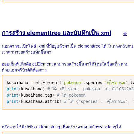
การสร้าง elementtree และบันทึกเป็น xml
介
นอกจากจะเปิดไฟล์ .xml ที่มีอยู่แล้วมาเป็น elementtree ได้ ในทางกลับกัน
เราสามารถสร้างแท็กขึ้นมา
ออบเจ็กต์แท็กคือ et.Element สามารถสร้างขึ้นมาได้โดยใส่ชื่อแท็ก ตาม
ด้วยแอตทริบิวต์ที่ต้องการ
kusaihana 
=
 et
.
Element
(
'pokemon'
,
species
=
'คุไซฮานะ'
,
l
print
(
kusaihana
)
# ได้ <Element 'pokemon' at 0x10512b2
print
(
kusaihana
.
tag
)
# ได้ pokemon
print
(
kusaihana
.
attrib
)
# ได้ {'species': 'คุไซฮานะ', 
หรืออาจใช้ฟังก์ชัน et.fromstring เพื่อสร้างจากสายอักขระเปล่าๆได้