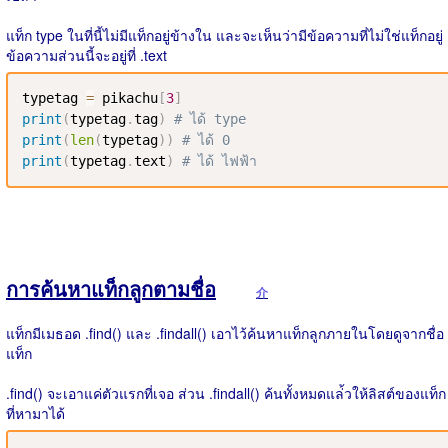
แท็ก type ในที่นี้ไม่มีแท็กอยู่ข้างใน และจะเห็นว่ามีข้อความที่ไม่ใช่แท็กอยู่
ข้อความส่วนนี้จะอยู่ที่ .text
typetag 
=
 pikachu
[
3
]
print
(
typetag
.
tag
)
# ได้ type
print
(
len
(
typetag
)
)
# ได้ 0
print
(
typetag
.
text
)
# ได้ ไฟฟ้า
การค้นหาแท็กลูกตามชื่อ
介
แท็กมีเมธอด .find() และ .findall() เอาไว้ค้นหาแท็กลูกภายในโดยดูจากชื่อ
แท็ก
.find() จะเอาแค่ตัวแรกที่เจอ ส่วน .findall() ค้นทั้งหมดแล่้วให้ลิสต์ของแท็ก
ที่หามาได้