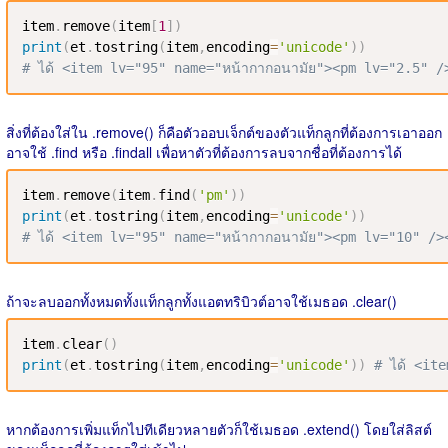
item
.
remove
(
item
[
1
]
)
print
(
et
.
tostring
(
item
,
encoding
=
'unicode'
)
)
# ได้ <item lv="95" name="หน้ากากอนามัย"><pm lv="2.5" 
สิ่งที่ต้องใส่ใน .remove() ก็คือตัวออบเจ็กต์ของตัวแท็กลูกที่ต้องการเอาออก
อาจใช้ .find หรือ .findall เพื่อหาตัวที่ต้องการลบจากชื่อที่ต้องการได้
item
.
remove
(
item
.
find
(
'pm'
)
)
print
(
et
.
tostring
(
item
,
encoding
=
'unicode'
)
)
# ได้ <item lv="95" name="หน้ากากอนามัย"><pm lv="10" />
ถ้าจะลบออกทั้งหมดทั้งแท็กลูกทั้งแอตทริบิวต์อาจใช้เมธอด .clear()
item
.
clear
(
)
print
(
et
.
tostring
(
item
,
encoding
=
'unicode'
)
)
# ได้ <it
หากต้องการเพิ่มแท็กไปทีเดียวหลายตัวก็ใช้เมธอด .extend() โดยใส่ลิสต์