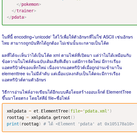
</
pokemon
>
</
trainer
>
</
pdata
>
ในที่นี้ encoding='unicode' ใส่ไว้เพื่อให้ตัวอักษรที่ไม่ใช่ ASCII เช่นอักษร
ไทย สามารถถูกบันทึกได้ถูกต้อง ไม่เช่นนั้นจะกลายเป็นโค้ด
ผลที่ได้จะเห็นว่าได้เป็นโค้ด xml ตามไฟล์ที่เปิดมา แต่ว่าไม่ได้เหมือนกับ
ข้อความในไฟล์ต้นฉบับเดิมเสียทีเดียว แต่มีการจัดใหม่ มีการเรียง
แอตทริบิวต์ของแท็กใหม่ เนื่องจากแอตทริบิวต์เมื่อถูกอ่านเข้ามาใน
elementtree จะไม่มีลำดับ แต่เมื่อแปลงกลับเป็นโค้ดจะมีการเรียง
แอตทริบิวต์ตามตัวอักษร
วิธีการอ่านไฟล์อาจเขียนได้อีกแบบคือโดยสร้างออบเจ็กต์ ElementTree
ขึ้นมาโดยตรง โดยใส่คีย์ file=ชื่อไฟล์
xmlpdata 
=
 et
.
ElementTree
(
file
=
'pdata.xml'
)
roottag 
=
 xmlpdata
.
getroot
(
)
print
(
roottag
)
# ได้ <Element 'pdata' at 0x105178a10>