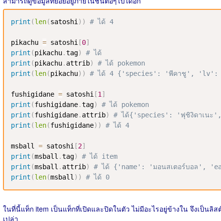
สามารถดูข้อมูลที่ย่อยอยู่ภายในชั้นต่อๆไปได้อีก
print
(
len
(
satoshi
)
)
# ได้ 4
pikachu 
=
 satoshi
[
0
]
print
(
pikachu
.
tag
)
# ได้ 
print
(
pikachu
.
attrib
)
# ได้ pokemon
print
(
len
(
pikachu
)
)
# ได้ 4 {'species': 'พีคาชู', 'lv':
fushigidane 
=
 satoshi
[
1
]
print
(
fushigidane
.
tag
)
# ได้ pokemon
print
(
fushigidane
.
attrib
)
# ได้{'species': 'ฟุชิงิดาเนะ
print
(
len
(
fushigidane
)
)
# ได้ 4
msball 
=
 satoshi
[
2
]
print
(
msball
.
tag
)
# ได้ item
print
(
msball
.
attrib
)
# ได้ {'name': 'มอนสเตอร์บอล', 'e
print
(
len
(
msball
)
)
# ได้ 0
ในที่นี้แท็ก item เป็นแท็กที่เปิดและปิดในตัว ไม่มีอะไรอยู่ข้างใน จึงเป็นลิสต
เปล่า