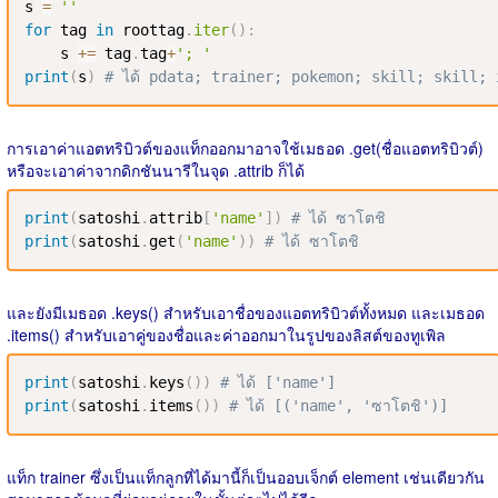
s 
=
''
for
 tag 
in
 roottag
.
iter
(
)
:
    s 
+=
 tag
.
tag
+
'; '
print
(
s
)
# ได้ pdata; trainer; pokemon; skill; skill;
การเอาค่าแอตทริบิวต์ของแท็กออกมาอาจใช้เมธอด .get(ชื่อแอตทริบิวต์)
หรือจะเอาค่าจากดิกชันนารีในจุด .attrib ก็ได้
print
(
satoshi
.
attrib
[
'name'
]
)
# ได้ ซาโตชิ
print
(
satoshi
.
get
(
'name'
)
)
# ได้ ซาโตชิ
และยังมีเมธอด .keys() สำหรับเอาชื่อของแอตทริบิวต์ทั้งหมด และเมธอด
.items() สำหรับเอาคู่ของชื่อและค่าออกมาในรูปของลิสต์ของทูเพิล
print
(
satoshi
.
keys
(
)
)
# ได้ ['name']
print
(
satoshi
.
items
(
)
)
# ได้ [('name', 'ซาโตชิ')]
แท็ก trainer ซึ่งเป็นแท็กลูกที่ได้มานี้ก็เป็นออบเจ็กต์ element เช่นเดียวกัน