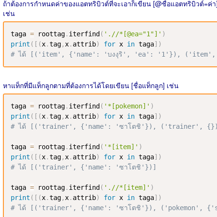
ถ้าต้องการกำหนดค่าของแอตทริบิวต์ที่จะเอาก็เขียน [@ชื่อแอตทริบิวต์=ค่า
เช่น
taga 
=
 roottag
.
iterfind
(
'.//*[@ea="1"]'
)
print
(
[
(
x
.
tag
,
x
.
attrib
)
for
 x 
in
 taga
]
)
# ได้ [('item', {'name': 'บงงุริ', 'ea': '1'}), ('item',
หาแท็กที่มีแท็กลูกตามที่ต้องการได้โดยเขียน [ชื่อแท็กลูก] เช่น
taga 
=
 roottag
.
iterfind
(
'*[pokemon]'
)
print
(
[
(
x
.
tag
,
x
.
attrib
)
for
 x 
in
 taga
]
)
# ได้ [('trainer', {'name': 'ซาโตชิ'}), ('trainer', {}
taga 
=
 roottag
.
iterfind
(
'*[item]'
)
print
(
[
(
x
.
tag
,
x
.
attrib
)
for
 x 
in
 taga
]
)
# ได้ [('trainer', {'name': 'ซาโตชิ'})]
taga 
=
 roottag
.
iterfind
(
'.//*[item]'
)
print
(
[
(
x
.
tag
,
x
.
attrib
)
for
 x 
in
 taga
]
)
# ได้ [('trainer', {'name': 'ซาโตชิ'}), ('pokemon', {'s