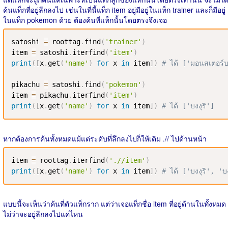
ค้นแท็กที่อยู่ลึกลงไป เช่นในที่นี้แท็ก item อยู่มีอยู่ในแท็ก trainer และก็มีอยู่
ในแท็ก pokemon ด้วย ต้องค้นที่แท็กนั้นโดยตรงจึงเจอ
satoshi 
=
 roottag
.
find
(
'trainer'
)
item 
=
 satoshi
.
iterfind
(
'item'
)
print
(
[
x
.
get
(
'name'
)
for
 x 
in
 item
]
)
# ได้ ['มอนสเตอร์
pikachu 
=
 satoshi
.
find
(
'pokemon'
)
item 
=
 pikachu
.
iterfind
(
'item'
)
print
(
[
x
.
get
(
'name'
)
for
 x 
in
 item
]
)
# ได้ ['บงงุริ']
หากต้องการค้นทั้งหมดแม้แต่ระดับที่ลึกลงไปก็ให้เติม .// ไปด้านหน้า
item 
=
 roottag
.
iterfind
(
'.//item'
)
print
(
[
x
.
get
(
'name'
)
for
 x 
in
 item
]
)
# ได้ ['บงงุริ', '
แบบนี้จะเห็นว่าค้นที่ตัวแท็กราก แต่ว่าเจอแท็กชื่อ item ที่อยู่ด้านในทั้งหมด
ไม่ว่าจะอยู่ลึกลงไปแค่ไหน