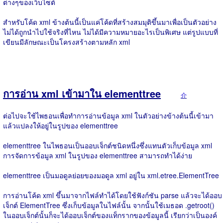
ต่างๆของเว็บไซต์
สำหรับโค้ด xml ข้างต้นนี้เป็นแค่โค้ดที่สร้างสมมุติขึ้นมาเพื่อเป็นตัวอย่าง
ไม่ได้ถูกนำไปใช้จริงที่ไหน ไม่ได้มีความหมายอะไรเป็นพิเศษ แต่รูปแบบที่
เขียนมีลักษณะเป็นโครงสร้างตามหลัก xml
การอ่าน xml เข้ามาใน elementtree
介
ต่อไปจะใช้ไพธอนเพื่อทำการอ่านข้อมูล xml ในตัวอย่างข้างต้นนี้เข้ามา
แล้วแปลงให้อยู่ในรูปของ elementtree
elementtree ในไพธอนเป็นออบเจ็กต์ชนิดหนึ่งซึ่งแทนตัวเก็บข้อมูล xml
การจัดการข้อมูล xml ในรูปของ elementtree สามารถทำได้ง่าย
elementtree เป็นมอดูลย่อยของมอดูล xml อยู่ใน xml.etree.ElementTree
การอ่านโค้ด xml ขึ้นมาจากไฟล์ทำได้โดยใช้ฟังก์ชัน parse แล้วจะได้ออบ
เจ็กต์ ElementTree ซึ่งเก็บข้อมูลในไฟล์นั้น จากนั้นใช้เมธอด .getroot()
ในออบเจ็กต์นั้นก็จะได้ออบเจ็กต์ของแท็กรากของข้อมูลนี้ เรียกว่าเป็นองค์