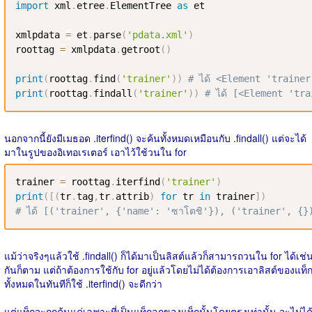
import
 xml
.
etree
.
ElementTree 
as
 et

xmlpdata 
=
 et
.
parse
(
'pdata.xml'
)
roottag 
=
 xmlpdata
.
getroot
(
)
print
(
roottag
.
find
(
'trainer'
)
)
# ได้ <Element 'traine
print
(
roottag
.
findall
(
'trainer'
)
)
# ได้ [<Element 'tr
นอกจากนี้ยังมีเมธอด .iterfind() จะค้นทั้งหมดเหมือนกับ .findall() แต่จะได้
มาในรูปของอิเทอเรเตอร์ เอาไว้ใช้วนใน for
trainer 
=
 roottag
.
iterfind
(
'trainer'
)
print
(
[
(
tr
.
tag
,
tr
.
attrib
)
for
 tr 
in
 trainer
]
)
# ได้ [('trainer', {'name': 'ซาโตชิ'}), ('trainer', {}
แม้ว่าจริงๆแล้วใช้ .findall() ก็ได้มาเป็นลิสต์แล้วก็สามารถวนใน for ได้เช่
กันก็ตาม แต่ถ้าต้องการใช้กับ for อยู่แล้วโดยไม่ได้ต้องการเอาลิสต์ของแท็
ทั้งหมดในทันทีก็ใช้ .iterfind() จะดีกว่า
แต่แท็กจะถูกค้นแค่เฉพาะที่เป็นแท็กลูกของแท็กนั้นโดยตรงเท่านั้น จะไม่ได