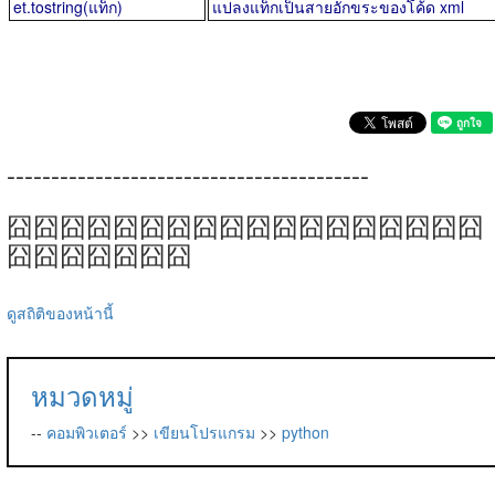
et.tostring(แท็ก)
แปลงแท็กเป็นสายอักขระของโค้ด xml
-----------------------------------------
囧囧囧囧囧囧囧囧囧囧囧囧囧囧囧囧囧囧
囧囧囧囧囧囧囧
ดูสถิติของหน้านี้
หมวดหมู่
--
คอมพิวเตอร์
>>
เขียนโปรแกรม
>>
python