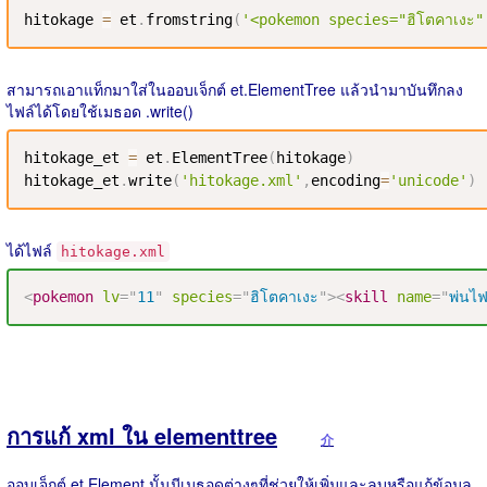
hitokage 
=
 et
.
fromstring
(
'<pokemon species="ฮิโตคาเงะ
สามารถเอาแท็กมาใส่ในออบเจ็กต์ et.ElementTree แล้วนำมาบันทึกลง
ไฟล์ได้โดยใช้เมธอด .write()
hitokage_et 
=
 et
.
ElementTree
(
hitokage
)
hitokage_et
.
write
(
'hitokage.xml'
,
encoding
=
'unicode'
)
ได้ไฟล์
hitokage.xml
<
pokemon
lv
=
"
11
"
species
=
"
ฮิโตคาเงะ
"
>
<
skill
name
=
"
พ่นไ
การแก้ xml ใน elementtree
介
ออบเจ็กต์ et.Element นั้นมีเมธอดต่างๆที่ช่วยให้เพิ่มและลบหรือแก้ข้อมูล