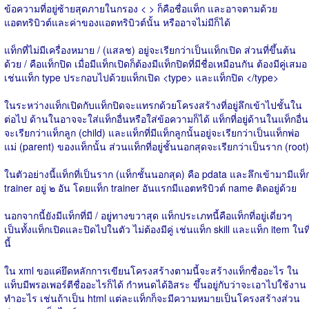
ข้อความที่อยู่ซ้ายสุดภายในกรอง < > ก็คือชื่อแท็ก และอาจตามด้วย
แอตทริบิวต์และค่าของแอตทริบิวต์นั้น หรืออาจไม่มีก็ได้
แท็กที่ไม่มีเครื่องหมาย / (แสลช) อยู่จะเรียกว่าเป็นแท็กเปิด ส่วนที่ขึ้นต้น
ด้วย / คือแท็กปิด เมื่อมีแท็กเปิดก็ต้องมีแท็กปิดที่มีชื่อเหมือนกัน ต้องมีคู่เสมอ
เช่นแท็ก type ประกอบไปด้วยแท็กเปิด <type> และแท็กปิด </type>
ในระหว่างแท็กเปิดกับแท็กปิดจะแทรกด้วยโครงสร้างที่อยู่ลึกเข้าไปชั้นใน
ต่อไป ด้านในอาจจะใส่แท็กอื่นหรือใส่ข้อความก็ได้ แท็กที่อยู่ด้านในแท็กอื่น
จะเรียกว่าแท็กลูก (child) และแท็กที่มีแท็กลูกนั้นอยู่จะเรียกว่าเป็นแท็กพ่อ
แม่ (parent) ของแท็กนั้น ส่วนแท็กที่อยู่ชั้นนอกสุดจะเรียกว่าเป็นราก (root)
ในตัวอย่างนี้แท็กที่เป็นราก (แท็กชั้นนอกสุด) คือ pdata และลึกเข้ามามีแท็
trainer อยู่ ๒ อัน โดยแท็ก trainer อันแรกมีแอตทริบิวต์ name ติดอยู่ด้วย
นอกจากนี้ยังมีแท็กที่มี / อยู่ทางขวาสุด แท็กประเภทนี้คือแท็กที่อยู่เดี่ยวๆ
เป็นทั้งแท็กเปิดและปิดไปในตัว ไม่ต้องมีคู่ เช่นแท็ก skill และแท็ก item ในที
นี้
ใน xml ขอแค่ยึดหลักการเขียนโครงสร้างตามนี้จะสร้างแท็กชื่ออะไร ใน
แท็บมีพรอเพอร์ตีชื่ออะไรก็ได้ กำหนดได้อิสระ ขึ้นอยู่กับว่าจะเอาไปใช้งาน
ทำอะไร เช่นถ้าเป็น html แต่ละแท็กก็จะมีความหมายเป็นโครงสร้างส่วน