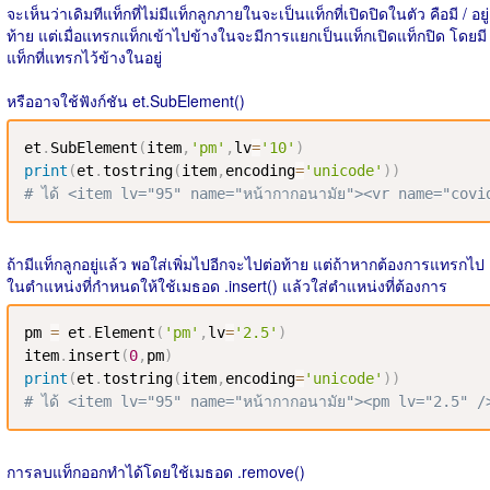
จะเห็นว่าเดิมทีแท็กที่ไม่มีแท็กลูกภายในจะเป็นแท็กที่เปิดปิดในตัว คือมี / อยู่
ท้าย แต่เมื่อแทรกแท็กเข้าไปข้างในจะมีการแยกเป็นแท็กเปิดแท็กปิด โดยมี
แท็กที่แทรกไว้ข้างในอยู่
หรืออาจใช้ฟังก์ชัน et.SubElement()
et
.
SubElement
(
item
,
'pm'
,
lv
=
'10'
)
print
(
et
.
tostring
(
item
,
encoding
=
'unicode'
)
)
# ได้ <item lv="95" name="หน้ากากอนามัย"><vr name="cov
ถ้ามีแท็กลูกอยู่แล้ว พอใส่เพิ่มไปอีกจะไปต่อท้าย แต่ถ้าหากต้องการแทรกไป
ในตำแหน่งที่กำหนดให้ใช้เมธอด .insert() แล้วใส่ตำแหน่งที่ต้องการ
pm 
=
 et
.
Element
(
'pm'
,
lv
=
'2.5'
)
item
.
insert
(
0
,
pm
)
print
(
et
.
tostring
(
item
,
encoding
=
'unicode'
)
)
# ได้ <item lv="95" name="หน้ากากอนามัย"><pm lv="2.5" 
การลบแท็กออกทำได้โดยใช้เมธอด .remove()