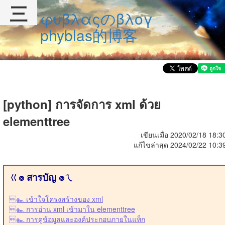
三
φυβλαςのβλογ
phyblas的博客
[python] การจัดการ xml ด้วย
elementtree
เขียนเมื่อ 2020/02/18 18:3
แก้ไขล่าสุด 2024/02/22 10:3
ㄍ๏ สารบัญ ๏ㄟ
๛ เข้าใจโครงสร้างของ xml
๛ การอ่าน xml เข้ามาใน elementtree
๛ การดูข้อมูลและองค์ประกอบภายในแท็ก