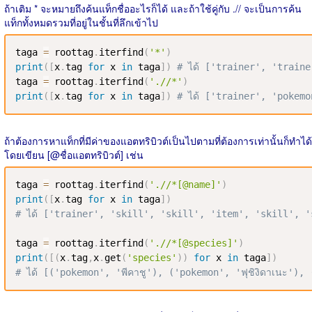
ถ้าเติม * จะหมายถึงค้นแท็กชื่ออะไรก็ได้ และถ้าใช้คู่กับ .// จะเป็นการค้น
แท็กทั้งหมดรวมที่อยู่ในชั้นที่ลึกเข้าไป
taga 
=
 roottag
.
iterfind
(
'*'
)
print
(
[
x
.
tag 
for
 x 
in
 taga
]
)
# ได้ ['trainer', 'traine
taga 
=
 roottag
.
iterfind
(
'.//*'
)
print
(
[
x
.
tag 
for
 x 
in
 taga
]
)
# ได้ ['trainer', 'pokem
ถ้าต้องการหาแท็กที่มีค่าของแอตทริบิวต์เป็นไปตามที่ต้องการเท่านั้นก็ทำได้
โดยเขียน [@ชื่อแอตทริบิวต์] เช่น
taga 
=
 roottag
.
iterfind
(
'.//*[@name]'
)
print
(
[
x
.
tag 
for
 x 
in
 taga
]
)
# ได้ ['trainer', 'skill', 'skill', 'item', 'skill', 
taga 
=
 roottag
.
iterfind
(
'.//*[@species]'
)
print
(
[
(
x
.
tag
,
x
.
get
(
'species'
)
)
for
 x 
in
 taga
]
)
# ได้ [('pokemon', 'พีคาชู'), ('pokemon', 'ฟุชิงิดาเนะ'),