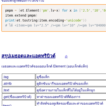
ของแท็กลูกที่ต้องการใส่เข้าไป
pmpm 
=
[
et
.
Element
(
'pm'
,
lv
=
x
)
for
 x 
in
[
'2.5'
,
'10'
,
'8
item
.
extend
(
pmpm
)
print
(
et
.
tostring
(
item
,
encoding
=
'unicode'
)
)
# ได้ <item><pm lv="2.5" /><pm lv="10" /><pm lv="84000
สรุปเมธอดและแอตทริบิวต์
介
เมธอดและแอตทริบิวต์ของออบเจ็กต์ Element (ออบเจ็กต์แท็ก)
.tag
ดูชื่อแท็ก
.atrrib
ดูดิกชันนารีของแอตทริบิวต์ของแท็ก
.text
ดูข้อความภายในแท็กที่ไม่ได้อยู่ในแท็กลูก
.get(ชื่อแอตทริบิวต์)
หาค่าของแอตทริบิวต์ที่ต้องการ
ทำลิสต์ของทูเพิลของชื่อและค่าของแอตทริบิวต์
item()