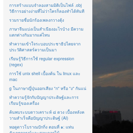
การสร้างแบบจำลองสามมิติเป็นไฟล์ .obj
วิธีการอย่างง่ายที่ไม่ว่าใครก็ลองทำได้ทันที
รวมรายชื่อนักร้องเพลงกวางตุ้ง
ภาษาจีนแบ่งเป็นสำเนียงอะไรบ้าง มีความ
แตกต่างกันมากแค่ไหน
ทำความเข้าใจระบอบประชาธิปไตยจาก
ประวัติศาสตร์ความเป็นมา
เรียนรู้วิธีการใช้ regular expression
(regex)
การใช้ unix shell เบื้องต้น ใน linux และ
mac
g ในภาษาญี่ปุ่นออกเสียง "ก" หรือ "ง" กันแน่
ทำความรู้จักกับปัญญาประดิษฐ์และการ
เรียนรู้ของเครื่อง
ค้นพบระบบดาวเคราะห์ ๘ ดวง เบื้องหลังค
วามสำเร็จคือปัญญาประดิษฐ์ (AI)
หอดูดาวโบราณปักกิ่ง ตอนที่ ๑: แท่น
สังเกตการณ์และสวนดอกไม้