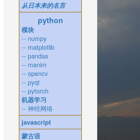
从日本来的名言
python
模块
-- numpy
-- matplotlib
-- pandas
-- manim
-- opencv
-- pyqt
-- pytorch
机器学习
-- 神经网络
javascript
蒙古语