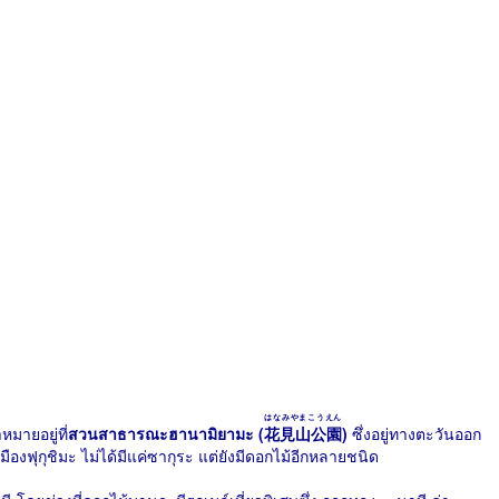
はなみやまこうえん
หมายอยู่ที่
สวนสาธารณะฮานามิยามะ (
花見山公園
)
ซึ่งอยู่ทางตะวันออก
เมืองฟุกุชิมะ ไม่ได้มีแค่ซากุระ แต่ยังมีดอกไม้อีกหลายชนิด