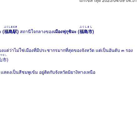
แก้ไขล่าสุด 2025/04/09 04:51
ふくしまえき
ふくしまし
ะ (
福島駅
)
สถานีใจกลางของ
เมืองฟุกุชิมะ (
福島市
)
ียงแต่ว่าไม่ใช่เมืองที่มีประชากรมากที่สุดของจังหวัด แต่เป็นอันดับ ๓ รอง
りやまし
山市
)
แสดงเป็นสีชมพูเข้ม อยู่ติดกับจังหวัดมิยางิทางเหนือ