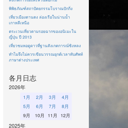
พิพิธภัณฑ์สถาปัตยกรรมโบราณปักกิ่ง
เที่ยวเมืองตานตง ล่องเรือในน่านน้ำ
เกาหลีเหนือ
ตระเวนเที่ยวตามรอยฉากของอนิเมะใน
ญี่ปุ่น ปี 2013
เที่ยวชมหอดูดาวที่ฐานสังเกตการณ์ซิงหลง
ทำไมจึงไม่ควรเขียนวรรณยุกต์เวลาทับศัพท์
ภาษาต่างประเทศ
各月日志
2026年
1月
2月
3月
4月
5月
6月
7月
8月
9月
10月
11月
12月
2025年