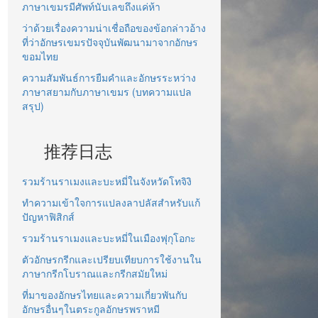
ภาษาเขมรมีศัพท์นับเลขถึงแค่ห้า
ว่าด้วยเรื่องความน่าเชื่อถือของข้อกล่าวอ้าง
ที่ว่าอักษรเขมรปัจจุบันพัฒนามาจากอักษร
ขอมไทย
ความสัมพันธ์การยืมคำและอักษรระหว่าง
ภาษาสยามกับภาษาเขมร (บทความแปล
สรุป)
推荐日志
รวมร้านราเมงและบะหมี่ในจังหวัดโทจิงิ
ทำความเข้าใจการแปลงลาปลัสสำหรับแก้
ปัญหาฟิสิกส์
รวมร้านราเมงและบะหมี่ในเมืองฟุกุโอกะ
ตัวอักษรกรีกและเปรียบเทียบการใช้งานใน
ภาษากรีกโบราณและกรีกสมัยใหม่
ที่มาของอักษรไทยและความเกี่ยวพันกับ
อักษรอื่นๆในตระกูลอักษรพราหมี