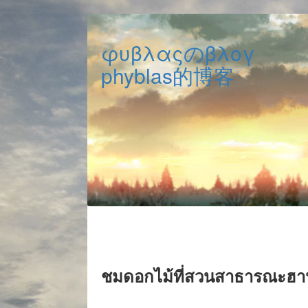
φυβλαςのβλογ
phyblas的博客
ชมดอกไม้ที่สวนสาธารณะฮานา