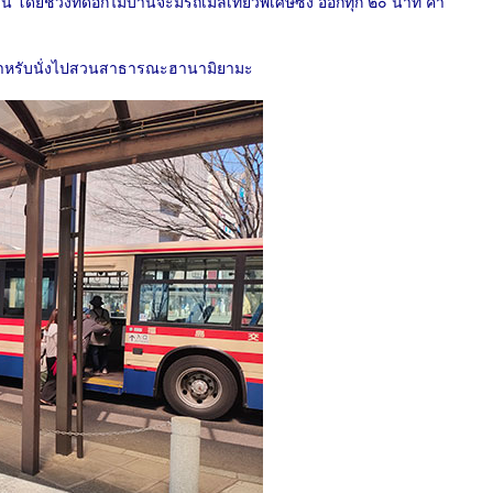
โดยช่วงที่ดอกไม้บานจะมีรถเมล์เที่ยวพิเศษซึ่ง ออกทุก ๒๐ นาที ค่า
์สำหรับนั่งไปสวนสาธารณะฮานามิยามะ