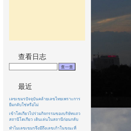
查看日志
最近
เลขเขมรปัจจุบันคล้ายเลขไทยเพราะการ
ยืมกลับใช่หรือไม่
เข้าโตเกียวไปร่วมกิจกรรมของบริษัทแถว
สถานีโตเกียว เดินเล่นในสถานีก่อนกลับ
ทำไมเลขเขมรจึงมีถึงเลขเก้าในขณะที่