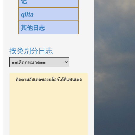
记
qiita
其他日志
按类别分日志
ติดตามอัปเดตของบล็อกได้ที่แฟนเพจ