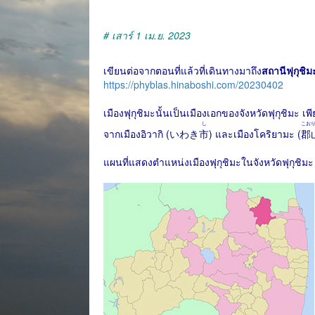
# เสาร์ 1 เม.ย. 2023
เขียนต่อจากตอนที่แล้วที่เดินทางมาถึง
สถานีฟุกุชิม
https://phyblas.hinaboshi.com/20230402
เมืองฟุกุชิมะนั้นเป็นเมืองเอกของจังหวัดฟุกุชิมะ เพ
し
こお
จากเมืองอิวากิ (いわき
市
) และเมืองโคริยามะ (
郡
แผนที่แสดงตำแหน่งเมืองฟุกุชิมะในจังหวัดฟุกุชิมะ 