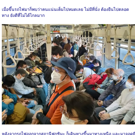
เมื่อขึ้นรถไฟมาก็พบว่าคนแน่นเต็มไปหมดเลย ไม่มีที่นั่ง ต้องยืนไปตลอด
ทาง ยังดีที่ไม่ได้ไกลมาก
หลังจากรถไฟออกจากสถานีฟุกุชิมะ ก็เดินทางขึ้นมาทางเหนือ และมาจอดที