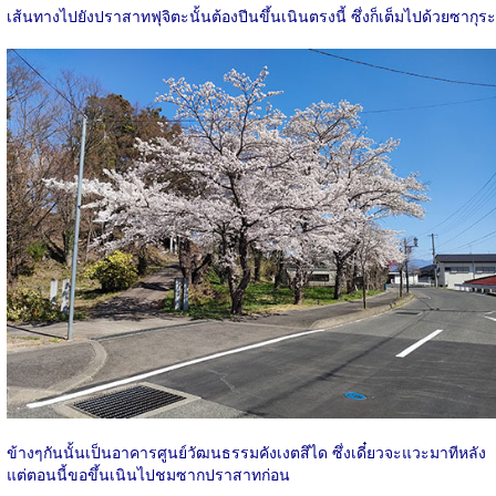
เส้นทางไปยังปราสาทฟุจิตะนั้นต้องปีนขึ้นเนินตรงนี้ ซึ่งก็เต็มไปด้วยซากุระ
ข้างๆกันนั้นเป็นอาคารศูนย์วัฒนธรรมคังเงตสึได ซึ่งเดี๋ยวจะแวะมาทีหลัง
แต่ตอนนี้ขอขึ้นเนินไปชมซากปราสาทก่อน