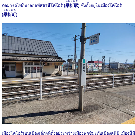
こおりえき
ถัดมารถไฟก็มาจอดที่
สถานีโคโอริ (
桑折駅
)
ซึ่งตั้งอยู่ใน
เมืองโคโอริ
こおりまち
(
桑折町
)
เมืองโคโอริเป็นเมืองเล็กๆที่ตั้งอยู่ระหว่างเมืองฟุกุชิมะกับเมืองคุนิมิ เมืองนี้มี