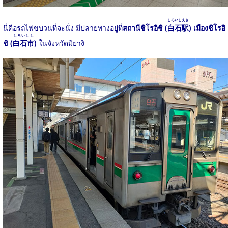
しろいしえき
นี่คือรถไฟขบวนที่จะนั่ง มีปลายทางอยู่ที่
สถานีชิโรอิชิ (
白石駅
) เมืองชิโรอิ
しろいしし
ชิ (
白石市
)
ในจังหวัดมิยางิ