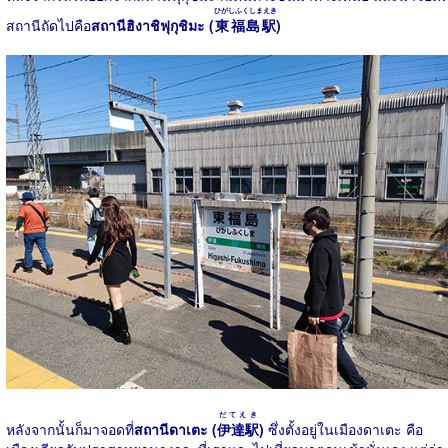
ひがしふくしまえき
สถานีถัดไปคือ
สถานีฮิงาชิฟุกุชิมะ (
東福島駅
)
だてえき
หลังจากนั้นก็มาจอดที่
สถานีดาเตะ (
伊達駅
)
ซึ่งตั้งอยู่ในเมืองดาเตะ คือ