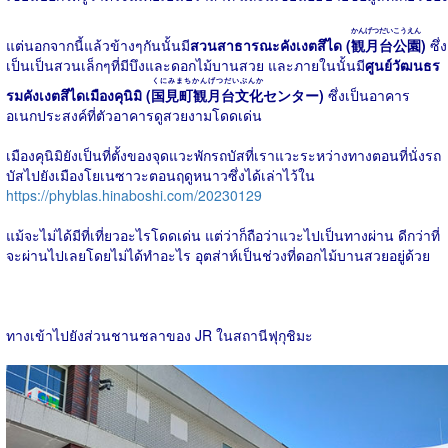
かんげつだいこうえん
แต่นอกจากนี้แล้วข้างๆกันนั้นมี
สวนสาธารณะคังเงตสึได (
観月台公園
)
ซึ่ง
เป็นเป็นสวนเล็กๆที่มีบึงและดอกไม้บานสวย และภายในนั้นมี
ศูนย์วัฒนธร
くにみまちかんげつだいぶんか
รมคังเงตสึไดเมืองคุนิมิ (
国見町観月台文化
センター)
ซึ่งเป็นอาคาร
อเนกประสงค์ที่ตัวอาคารดูสวยงามโดดเด่น
เมืองคุนิมิยังเป็นที่ตั้งของจุดแวะพักรถบัสที่เราแวะระหว่างทางตอนที่นั่งรถ
บัสไปยังเมืองโยเนซาวะตอนฤดูหนาวซึ่งได้เล่าไว้ใน
https://phyblas.hinaboshi.com/20230129
แม้จะไม่ได้มีที่เที่ยวอะไรโดดเด่น แต่ว่าก็ถือว่าแวะไปเป็นทางผ่าน ดีกว่าที่
จะผ่านไปเลยโดยไม่ได้ทำอะไร อุตส่าห์เป็นช่วงที่ดอกไม้บานสวยอยู่ด้วย
ทางเข้าไปยังส่วนชานชลาของ JR ในสถานีฟุกุชิมะ