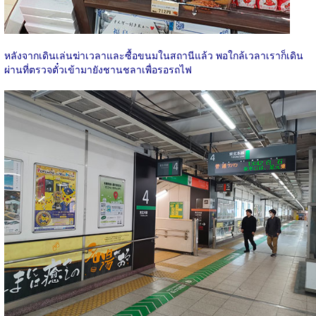
หลังจากเดินเล่นฆ่าเวลาและซื้อขนมในสถานีแล้ว พอใกล้เวลาเราก็เดิน
ผ่านที่ตรวจตั๋วเข้ามายังชานชลาเพื่อรอรถไฟ