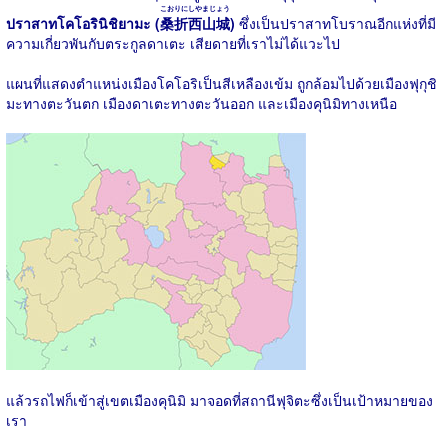
こおりにしやまじょう
ปราสาทโคโอรินิชิยามะ (
桑折西山城
)
ซึ่งเป็นปราสาทโบราณอีกแห่งที่มี
ความเกี่ยวพันกับตระกูลดาเตะ เสียดายที่เราไม่ได้แวะไป
แผนที่แสดงตำแหน่งเมืองโคโอริเป็นสีเหลืองเข้ม ถูกล้อมไปด้วยเมืองฟุกุชิ
มะทางตะวันตก เมืองดาเตะทางตะวันออก และเมืองคุนิมิทางเหนือ
แล้วรถไฟก็เข้าสู่เขตเมืองคุนิมิ มาจอดที่สถานีฟุจิตะซึ่งเป็นเป้าหมายของ
เรา