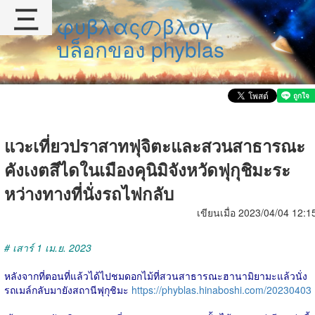
三
φυβλαςのβλογ
บล็อกของ phyblas
แวะเที่ยวปราสาทฟุจิตะและสวนสาธารณะ
คังเงตสึไดในเมืองคุนิมิจังหวัดฟุกุชิมะระ
หว่างทางที่นั่งรถไฟกลับ
เขียนเมื่อ 2023/04/04 12:1
# เสาร์ 1 เม.ย. 2023
หลังจากที่ตอนที่แล้วได้ไปชมดอกไม้ที่สวนสาธารณะฮานามิยามะแล้วนั่ง
รถเมล์กลับมายังสถานีฟุกุชิมะ
https://phyblas.hinaboshi.com/20230403