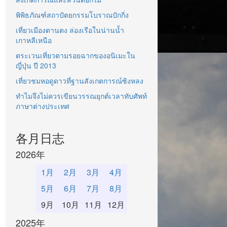
พิพิธภัณฑ์สถาปัตยกรรมโบราณปักกิ่ง
เที่ยวเมืองตานตง ล่องเรือในน่านน้ำ
เกาหลีเหนือ
ตระเวนเที่ยวตามรอยฉากของอนิเมะใน
ญี่ปุ่น ปี 2013
เที่ยวชมหอดูดาวที่ฐานสังเกตการณ์ซิงหลง
ทำไมจึงไม่ควรเขียนวรรณยุกต์เวลาทับศัพท์
ภาษาต่างประเทศ
各月日志
2026年
1月
2月
3月
4月
5月
6月
7月
8月
9月
10月
11月
12月
2025年