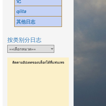
记
qiita
其他日志
按类别分日志
ติดตามอัปเดตของบล็อกได้ที่แฟนเพจ