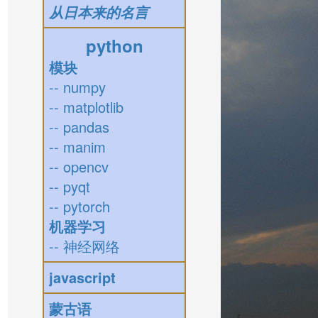
从日本来的名言
python
模块
-- numpy
-- matplotlib
-- pandas
-- manim
-- opencv
-- pyqt
-- pytorch
机器学习
-- 神经网络
javascript
蒙古语