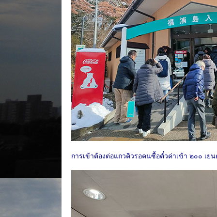
การเข้าต้องต่อแถวคิวรอคนซื้อตั๋วค่าเข้า ๒๐๐ เยน