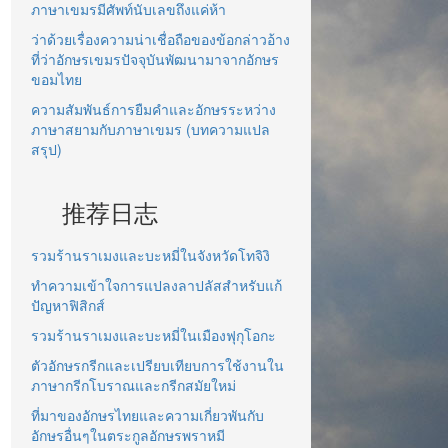
ภาษาเขมรมีศัพท์นับเลขถึงแค่ห้า
ว่าด้วยเรื่องความน่าเชื่อถือของข้อกล่าวอ้าง
ที่ว่าอักษรเขมรปัจจุบันพัฒนามาจากอักษร
ขอมไทย
ความสัมพันธ์การยืมคำและอักษรระหว่าง
ภาษาสยามกับภาษาเขมร (บทความแปล
สรุป)
推荐日志
รวมร้านราเมงและบะหมี่ในจังหวัดโทจิงิ
ทำความเข้าใจการแปลงลาปลัสสำหรับแก้
ปัญหาฟิสิกส์
รวมร้านราเมงและบะหมี่ในเมืองฟุกุโอกะ
ตัวอักษรกรีกและเปรียบเทียบการใช้งานใน
ภาษากรีกโบราณและกรีกสมัยใหม่
ที่มาของอักษรไทยและความเกี่ยวพันกับ
อักษรอื่นๆในตระกูลอักษรพราหมี