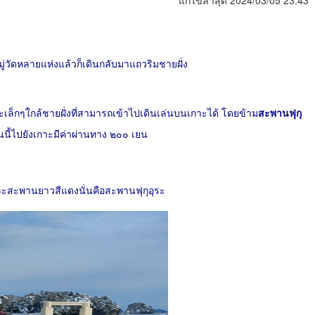
แก้ไขล่าสุด 2024/03/05 23:43
วหมู่วัดหลายแห่งแล้วก็เดินกลับมาแถวริมชายฝั่ง
กาะเล็กๆใกล้ชายฝั่งที่สามารถเข้าไปเดินเล่นบนเกาะได้ โดยข้าม
สะพานฟุกุ
ี้ไปยังเกาะมีค่าผ่านทาง ๒๐๐ เยน
 และสะพานยาวสีแดงนั่นคือสะพานฟุกุอุระ