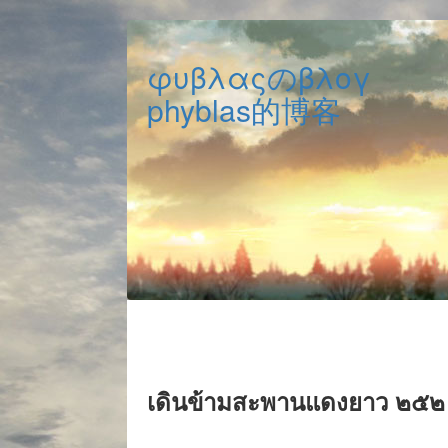
φυβλαςのβλογ
phyblas的博客
เดินข้ามสะพานแดงยาว ๒๕๒ เ