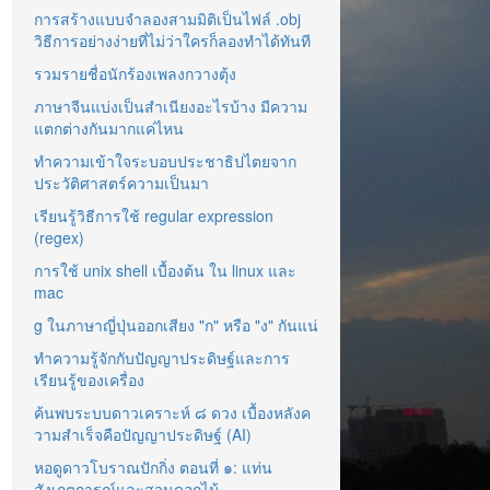
การสร้างแบบจำลองสามมิติเป็นไฟล์ .obj
วิธีการอย่างง่ายที่ไม่ว่าใครก็ลองทำได้ทันที
รวมรายชื่อนักร้องเพลงกวางตุ้ง
ภาษาจีนแบ่งเป็นสำเนียงอะไรบ้าง มีความ
แตกต่างกันมากแค่ไหน
ทำความเข้าใจระบอบประชาธิปไตยจาก
ประวัติศาสตร์ความเป็นมา
เรียนรู้วิธีการใช้ regular expression
(regex)
การใช้ unix shell เบื้องต้น ใน linux และ
mac
g ในภาษาญี่ปุ่นออกเสียง "ก" หรือ "ง" กันแน่
ทำความรู้จักกับปัญญาประดิษฐ์และการ
เรียนรู้ของเครื่อง
ค้นพบระบบดาวเคราะห์ ๘ ดวง เบื้องหลังค
วามสำเร็จคือปัญญาประดิษฐ์ (AI)
หอดูดาวโบราณปักกิ่ง ตอนที่ ๑: แท่น
สังเกตการณ์และสวนดอกไม้