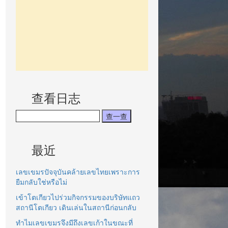
查看日志
最近
เลขเขมรปัจจุบันคล้ายเลขไทยเพราะการ
ยืมกลับใช่หรือไม่
เข้าโตเกียวไปร่วมกิจกรรมของบริษัทแถว
สถานีโตเกียว เดินเล่นในสถานีก่อนกลับ
ทำไมเลขเขมรจึงมีถึงเลขเก้าในขณะที่