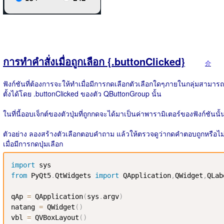
การทำคำสั่งเมื่อถูกเลือก {.buttonClicked}
介
ฟังก์ชันที่ต้องการจะให้ทำเมื่อมีการกดเลือกตัวเลือกใดๆภายในกลุ่มสามารถ
ตั้งได้โดย .buttonClicked ของตัว QButtonGroup นั้น
ในที่นี้ออบเจ็กต์ของตัวปุ่มที่ถูกกดจะได้มาเป็นค่าพารามิเตอร์ของฟังก์ชันนั้
ตัวอย่าง ลองสร้างตัวเลือกตอบคำถาม แล้วให้ตรวจดูว่ากดคำตอบถูกหรือไม
เมื่อมีการกดปุ่มเลือก
import
from
 PyQt5
.
QtWidgets 
import
 QApplication
,
QWidget
,
QLab
qAp 
=
 QApplication
(
sys
.
argv
)
natang 
=
 QWidget
(
)
vbl 
=
 QVBoxLayout
(
)