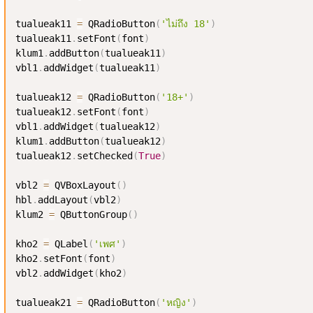
tualueak11 
=
 QRadioButton
(
'ไม่ถึง 18'
)
tualueak11
.
setFont
(
font
)
klum1
.
addButton
(
tualueak11
)
vbl1
.
addWidget
(
tualueak11
)
tualueak12 
=
 QRadioButton
(
'18+'
)
tualueak12
.
setFont
(
font
)
vbl1
.
addWidget
(
tualueak12
)
klum1
.
addButton
(
tualueak12
)
tualueak12
.
setChecked
(
True
)
vbl2 
=
 QVBoxLayout
(
)
hbl
.
addLayout
(
vbl2
)
klum2 
=
 QButtonGroup
(
)
kho2 
=
 QLabel
(
'เพศ'
)
kho2
.
setFont
(
font
)
vbl2
.
addWidget
(
kho2
)
tualueak21 
=
 QRadioButton
(
'หญิง'
)