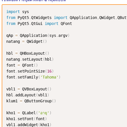
import
from
 PyQt5
.
QtWidgets 
import
 QApplication
,
QWidget
,
QBut
from
 PyQt5
.
QtGui 
import
 QFont

qAp 
=
 QApplication
(
sys
.
argv
)
natang 
=
 QWidget
(
)
hbl 
=
 QHBoxLayout
(
)
natang
.
setLayout
(
hbl
)
font 
=
 QFont
(
)
font
.
setPointSize
(
16
)
font
.
setFamily
(
'Tahoma'
)
vbl1 
=
 QVBoxLayout
(
)
hbl
.
addLayout
(
vbl1
)
klum1 
=
 QButtonGroup
(
)
kho1 
=
 QLabel
(
'อายุ'
)
kho1
.
setFont
(
font
)
vbl1
.
addWidget
(
kho1
)