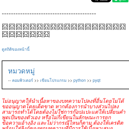
-----------------------------------------
囧囧囧囧囧囧囧囧囧囧囧囧囧囧囧囧囧囧
囧囧囧囧囧囧囧
ดูสถิติของหน้านี้
หมวดหมู่
--
คอมพิวเตอร์
>>
เขียนโปรแกรม
>>
python
>>
pyqt
ไม่อนุญาตให้นำเนื้อหาของบทความไปลงที่อื่นโดยไม่ได้
ขออนุญาตโดยเด็ดขาด หากต้องการนำบางส่วนไปลง
สามารถทำได้โดยต้องไม่ใช่การก๊อปแปะแต่ให้เปลี่ยนคำ
พูดเป็นของตัวเอง หรือไม่ก็เขียนในลักษณะการยก
ข้อความอ้างอิง และไม่ว่ากรณีไหนก็ตาม ต้องให้เครดิต
พร้อมใส่ลิงก์ของทุกบทความที่มีการใช้เนื้อหาเสมอ