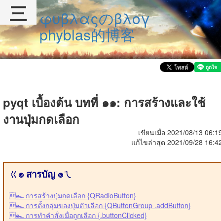
三
φυβλαςのβλογ
phyblas的博客
pyqt เบื้องต้น บทที่ ๑๑: การสร้างและใช้
งานปุ่มกดเลือก
เขียนเมื่อ 2021/08/13 06:1
แก้ไขล่าสุด 2021/09/28 16:4
ㄍ๏ สารบัญ ๏ㄟ
๛ การสร้างปุ่มกดเลือก {QRadioButton}
๛ การตั้งกลุ่มของปุ่มตัวเลือก {QButtonGroup .addButton}
๛ การทำคำสั่งเมื่อถูกเลือก {.buttonClicked}