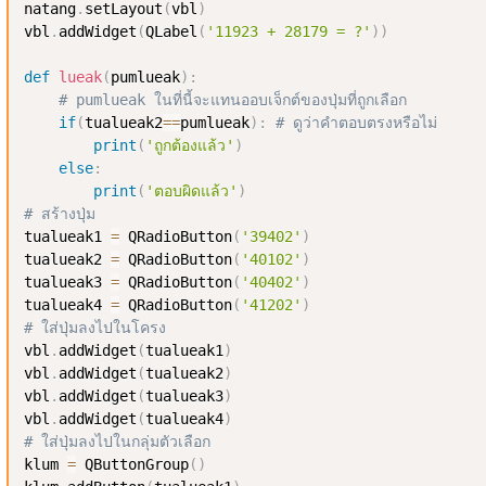
natang
.
setLayout
(
vbl
)
vbl
.
addWidget
(
QLabel
(
'11923 + 28179 = ?'
)
)
def
lueak
(
pumlueak
)
:
# pumlueak ในที่นี้จะแทนออบเจ็กต์ของปุ่มที่ถูกเลือก
if
(
tualueak2
==
pumlueak
)
:
# ดูว่าคำตอบตรงหรือไม่
print
(
'ถูกต้องแล้ว'
)
else
:
print
(
'ตอบผิดแล้ว'
)
# สร้างปุ่ม
tualueak1 
=
 QRadioButton
(
'39402'
)
tualueak2 
=
 QRadioButton
(
'40102'
)
tualueak3 
=
 QRadioButton
(
'40402'
)
tualueak4 
=
 QRadioButton
(
'41202'
)
# ใส่ปุ่มลงไปในโครง
vbl
.
addWidget
(
tualueak1
)
vbl
.
addWidget
(
tualueak2
)
vbl
.
addWidget
(
tualueak3
)
vbl
.
addWidget
(
tualueak4
)
# ใส่ปุ่มลงไปในกลุ่มตัวเลือก
klum 
=
 QButtonGroup
(
)