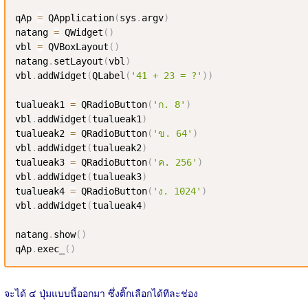
qAp 
=
 QApplication
(
sys
.
argv
)
natang 
=
 QWidget
(
)
vbl 
=
 QVBoxLayout
(
)
natang
.
setLayout
(
vbl
)
vbl
.
addWidget
(
QLabel
(
'41 + 23 = ?'
)
)
tualueak1 
=
 QRadioButton
(
'ก. 8'
)
vbl
.
addWidget
(
tualueak1
)
tualueak2 
=
 QRadioButton
(
'ข. 64'
)
vbl
.
addWidget
(
tualueak2
)
tualueak3 
=
 QRadioButton
(
'ค. 256'
)
vbl
.
addWidget
(
tualueak3
)
tualueak4 
=
 QRadioButton
(
'ง. 1024'
)
vbl
.
addWidget
(
tualueak4
)
natang
.
show
(
)
qAp
.
exec_
(
)
จะได้ ๔ ปุ่มแบบนี้ออกมา ซึ่งติ๊กเลือกได้ทีละช่อง