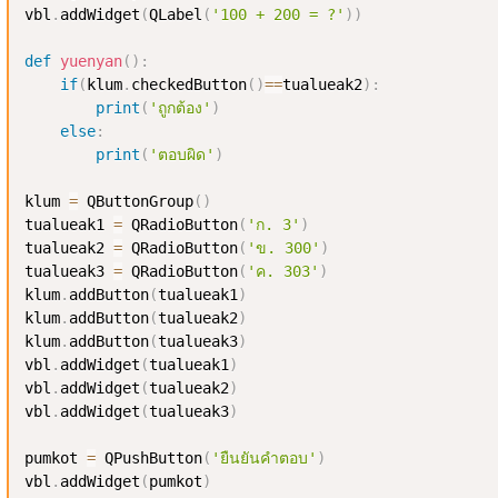
vbl
.
addWidget
(
QLabel
(
'100 + 200 = ?'
)
)
def
yuenyan
(
)
:
if
(
klum
.
checkedButton
(
)
==
tualueak2
)
:
print
(
'ถูกต้อง'
)
else
:
print
(
'ตอบผิด'
)
klum 
=
 QButtonGroup
(
)
tualueak1 
=
 QRadioButton
(
'ก. 3'
)
tualueak2 
=
 QRadioButton
(
'ข. 300'
)
tualueak3 
=
 QRadioButton
(
'ค. 303'
)
klum
.
addButton
(
tualueak1
)
klum
.
addButton
(
tualueak2
)
klum
.
addButton
(
tualueak3
)
vbl
.
addWidget
(
tualueak1
)
vbl
.
addWidget
(
tualueak2
)
vbl
.
addWidget
(
tualueak3
)
pumkot 
=
 QPushButton
(
'ยืนยันคำตอบ'
)
vbl
.
addWidget
(
pumkot
)