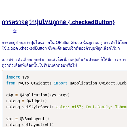
การตรวจดูว่าปุ่มไหนถูกกด {.checkedButton}
介
การจะดูข้อมูลว่าปุ่มไหนภายใน QButtonGroup นั้นถูกกดอยู่ อาจทำได้โดย
ใช้เมธอด .checkedButton ซึ่งจะคืนออบเจ็กต์ของตัวปุ่มที่ถูกเลือกไว้มา
ลองสร้างตัวเลือกตอบคำถามแล้วให้เมื่อกดปุ่มยืนยันคำตอบก็ให้มีการตรวจ
ดูว่าตัวเลือกที่เลือกนั้นใช่ที่เป็นคำตอบหรือไม่
import
from
 PyQt5
.
QtWidgets 
import
 QApplication
,
QWidget
,
QLab
qAp 
=
 QApplication
(
sys
.
argv
)
natang 
=
 QWidget
(
)
natang
.
setStyleSheet
(
'color: #157; font-family: Tahom
vbl 
=
 QVBoxLayout
(
)
natang
.
setLayout
(
vbl
)