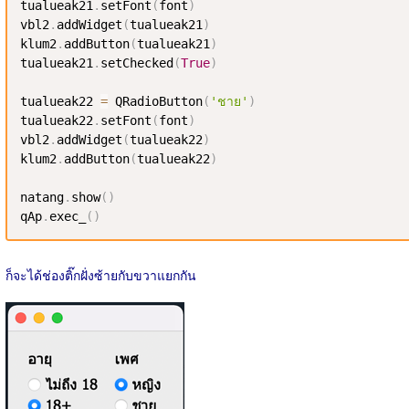
tualueak21
.
setFont
(
font
)
vbl2
.
addWidget
(
tualueak21
)
klum2
.
addButton
(
tualueak21
)
tualueak21
.
setChecked
(
True
)
tualueak22 
=
 QRadioButton
(
'ชาย'
)
tualueak22
.
setFont
(
font
)
vbl2
.
addWidget
(
tualueak22
)
klum2
.
addButton
(
tualueak22
)
natang
.
show
(
)
qAp
.
exec_
(
)
ก็จะได้ช่องติ๊กฝั่งซ้ายกับขวาแยกกัน