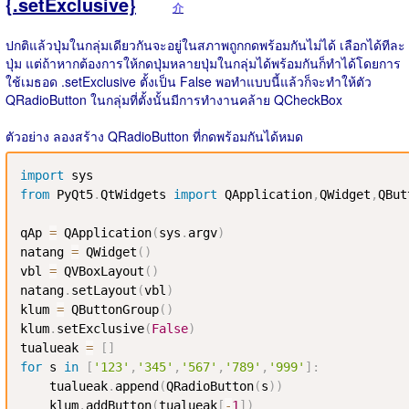
{.setExclusive}
介
ปกติแล้วปุ่มในกลุ่มเดียวกันจะอยู่ในสภาพถูกกดพร้อมกันไม่ได้ เลือกได้ทีละ
ปุ่ม แต่ถ้าหากต้องการให้กดปุ่มหลายปุ่มในกลุ่มได้พร้อมกันก็ทำได้โดยการ
ใช้เมธอด .setExclusive ตั้งเป็น False พอทำแบบนี้แล้วก็จะทำให้ตัว
QRadioButton ในกลุ่มที่ตั้งนั้นมีการทำงานคล้าย QCheckBox
ตัวอย่าง ลองสร้าง QRadioButton ที่กดพร้อมกันได้หมด
import
from
 PyQt5
.
QtWidgets 
import
 QApplication
,
QWidget
,
QBut
qAp 
=
 QApplication
(
sys
.
argv
)
natang 
=
 QWidget
(
)
vbl 
=
 QVBoxLayout
(
)
natang
.
setLayout
(
vbl
)
klum 
=
 QButtonGroup
(
)
klum
.
setExclusive
(
False
)
tualueak 
=
[
]
for
 s 
in
[
'123'
,
'345'
,
'567'
,
'789'
,
'999'
]
:
    tualueak
.
append
(
QRadioButton
(
s
)
)
    klum
.
addButton
(
tualueak
[
-
1
]
)