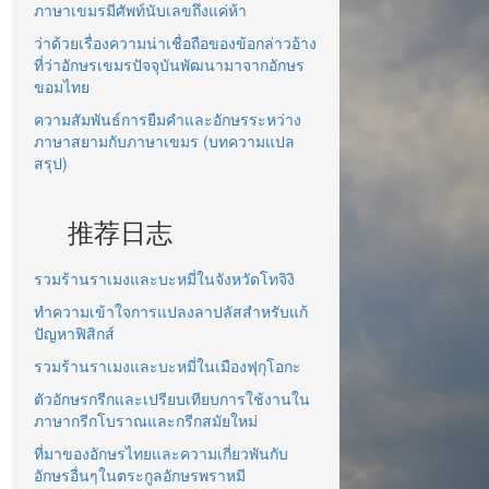
ภาษาเขมรมีศัพท์นับเลขถึงแค่ห้า
ว่าด้วยเรื่องความน่าเชื่อถือของข้อกล่าวอ้าง
ที่ว่าอักษรเขมรปัจจุบันพัฒนามาจากอักษร
ขอมไทย
ความสัมพันธ์การยืมคำและอักษรระหว่าง
ภาษาสยามกับภาษาเขมร (บทความแปล
สรุป)
推荐日志
รวมร้านราเมงและบะหมี่ในจังหวัดโทจิงิ
ทำความเข้าใจการแปลงลาปลัสสำหรับแก้
ปัญหาฟิสิกส์
รวมร้านราเมงและบะหมี่ในเมืองฟุกุโอกะ
ตัวอักษรกรีกและเปรียบเทียบการใช้งานใน
ภาษากรีกโบราณและกรีกสมัยใหม่
ที่มาของอักษรไทยและความเกี่ยวพันกับ
อักษรอื่นๆในตระกูลอักษรพราหมี