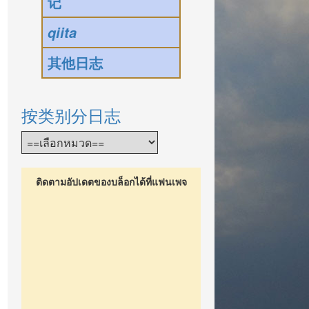
记
qiita
其他日志
按类别分日志
ติดตามอัปเดตของบล็อกได้ที่แฟนเพจ