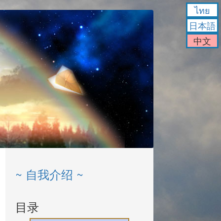
ไทย
日本語
中文
~ 自我介绍 ~
目录