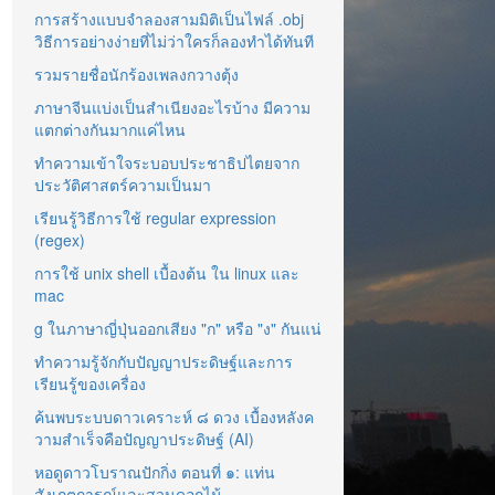
การสร้างแบบจำลองสามมิติเป็นไฟล์ .obj
วิธีการอย่างง่ายที่ไม่ว่าใครก็ลองทำได้ทันที
รวมรายชื่อนักร้องเพลงกวางตุ้ง
ภาษาจีนแบ่งเป็นสำเนียงอะไรบ้าง มีความ
แตกต่างกันมากแค่ไหน
ทำความเข้าใจระบอบประชาธิปไตยจาก
ประวัติศาสตร์ความเป็นมา
เรียนรู้วิธีการใช้ regular expression
(regex)
การใช้ unix shell เบื้องต้น ใน linux และ
mac
g ในภาษาญี่ปุ่นออกเสียง "ก" หรือ "ง" กันแน่
ทำความรู้จักกับปัญญาประดิษฐ์และการ
เรียนรู้ของเครื่อง
ค้นพบระบบดาวเคราะห์ ๘ ดวง เบื้องหลังค
วามสำเร็จคือปัญญาประดิษฐ์ (AI)
หอดูดาวโบราณปักกิ่ง ตอนที่ ๑: แท่น
สังเกตการณ์และสวนดอกไม้