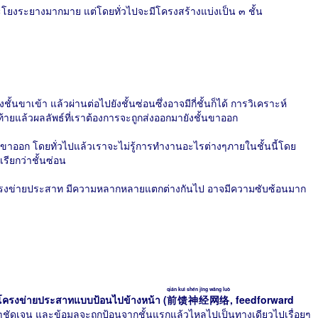
ะโยงระยางมากมาย แต่โดยทั่วไปจะมีโครงสร้างแบ่งเป็น ๓ ชั้น
ั้นขาเข้า แล้วผ่านต่อไปยังชั้นซ่อนซึ่งอาจมีกี่ชั้นก็ได้ การวิเคราะห์
้ายแล้วผลลัพธ์ที่เราต้องการจะถูกส่งออกมายังชั้นขาออก
และขาออก โดยทั่วไปแล้วเราจะไม่รู้การทำงานอะไรต่างๆภายในชั้นนี้โดย
รียกว่าชั้นซ่อน
องโครงข่ายประสาท มีความหลากหลายแตกต่างกันไป อาจมีความซับซ้อนมาก
qián kuì shén jīng wǎng luò
โครงข่ายประสาทแบบป้อนไปข้างหน้า (
前馈神经网络
, feedforward
้นๆชัดเจน และข้อมูลจะถูกป้อนจากชั้นแรกแล้วไหลไปเป็นทางเดียวไปเรื่อยๆ