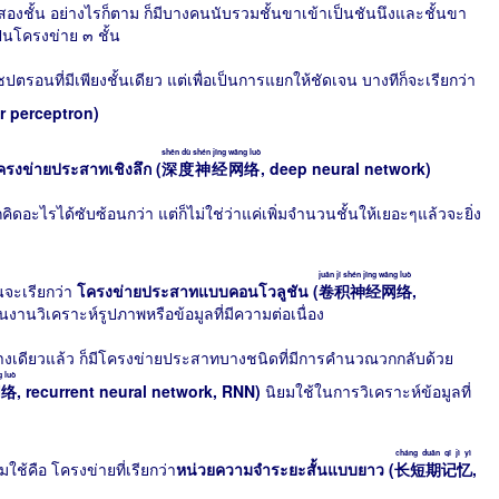
ยสองชั้น อย่างไรก็ตาม ก็มีบางคนนับรวมชั้นขาเข้าเป็นชันนึงและชั้นขา
ป็นโครงข่าย ๓ ชั้น
รอนที่มีเพียงชั้นเดียว แต่เพื่อเป็นการแยกให้ชัดเจน บางทีก็จะเรียกว่า
er perceptron)
shēn dù shén jīng wǎng luò
ครงข่ายประสาทเชิงลึก (
深度神经网络
, deep neural network)
ดอะไรได้ซับซ้อนกว่า แต่ก็ไม่ใช่ว่าแค่เพิ่มจำนวนชั้นให้เยอะๆแล้วจะยิ่ง
juǎn jī shén jīng wǎng luò
จะเรียกว่า
โครงข่ายประสาทแบบคอนโวลูชัน (
卷积神经网络
,
งานวิเคราะห์รูปภาพหรือข้อมูลที่มีความต่อเนื่อง
เดียวแล้ว ก็มีโครงข่ายประสาทบางชนิดที่มีการคำนวณวกกลับด้วย
g luò
网络
, recurrent neural network, RNN)
นิยมใช้ในการวิเคราะห์ข้อมูลที่
cháng duǎn qī jì yì
ช้คือ โครงข่ายที่เรียกว่า
หน่วยความจำระยะสั้นแบบยาว (
长短期记忆
,