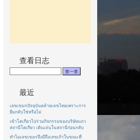
查看日志
最近
เลขเขมรปัจจุบันคล้ายเลขไทยเพราะการ
ยืมกลับใช่หรือไม่
เข้าโตเกียวไปร่วมกิจกรรมของบริษัทแถว
สถานีโตเกียว เดินเล่นในสถานีก่อนกลับ
ทำไมเลขเขมรจึงมีถึงเลขเก้าในขณะที่