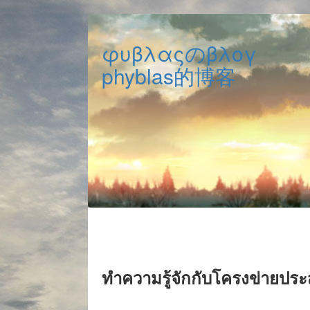
φυβλαςのβλογ
phyblas的博客
ทำความรู้จักกับโครงข่ายประส