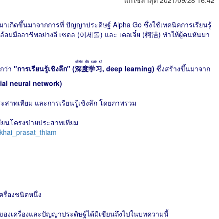
แก้ไขล่าสุด 2021/09/28 16:42
นมาเกิดขึ้นมาจากการที่ ปัญญาประดิษฐ์ Alpha Go ซึ่งใช้เทคนิคการเรียนรู้
้อมมืออาชีพอย่างอี เซดล (이세돌) และ เคอเจี๋ย (柯洁) ทำให้ผู้คนหันมา
shēn dù xué xí
ยกว่า
"การเรียนรู้เชิงลึก" (
深度学习
, deep learning)
ซึ่งสร้างขึ้นมาจาก
icial neural network)
ประสาทเทียม และการเรียนรู้เชิงลึก โดยภาพรวม
ขียนโครงข่ายประสาทเทียม
_khai_prasat_thiam
ื่องชนิดหนึ่ง
ของเครื่องและปัญญาประดิษฐ์ได้มีเขียนถึงไปในบทความนี้