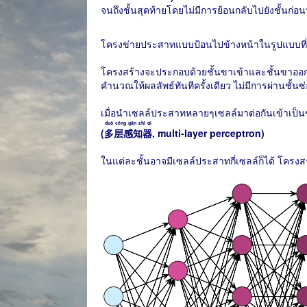
จนถึงชั้นสุดท้ายโดยไม่มีการย้อนกลับไปยังชั้นก่อน
โครงข่ายประสาทแบบป้อนไปข้างหน้าในรูปแบบที่ง่า
โครงสร้างจะประกอบด้วยชั้นขาเข้าและชั้นขาออก 
คำนวณให้ผลลัพธ์ทันทีครั้งเดียว ไม่มีการผ่านชั้นซ
เมื่อนำเซลล์ประสาทหลายๆเซลล์มาต่อกันเข้าเป็นชั
duō céng gǎn zhī qì
(
多层感知器
, multi-layer perceptron)
ในแต่ละชั้นอาจมีเซลล์ประสาทกี่เซลล์ก็ได้ โครงสร้