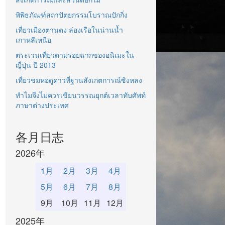
พิพิธภัณฑ์สถาปัตยกรรมโบราณปักกิ่ง
เที่ยวเมืองตานตง ล่องเรือในน่านน้ำ
เกาหลีเหนือ
ตระเวนเที่ยวตามรอยฉากของอนิเมะใน
ญี่ปุ่น ปี 2013
เที่ยวชมหอดูดาวที่ฐานสังเกตการณ์ซิงหลง
ทำไมจึงไม่ควรเขียนวรรณยุกต์เวลาทับศัพท์
ภาษาต่างประเทศ
各月日志
2026年
1月
2月
3月
4月
5月
6月
7月
8月
9月
10月
11月
12月
2025年