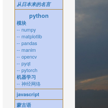
从日本来的名言
python
模块
-- numpy
-- matplotlib
-- pandas
-- manim
-- opencv
-- pyqt
-- pytorch
机器学习
-- 神经网络
javascript
蒙古语