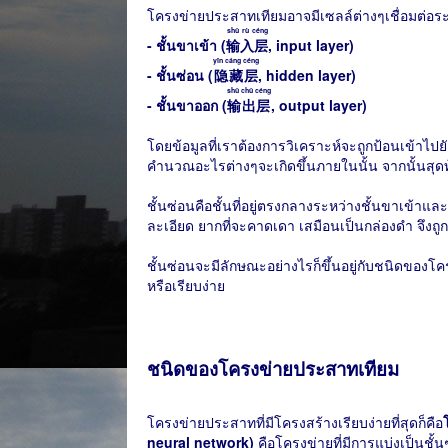
โครงข่ายประสาทเทียมอาจมีเซลล์ต่างๆเชื่อมต่อร
shū rù céng
- ชั้นขาเข้า (
输入层
, input layer)
yǐn cáng céng
- ชั้นซ่อน (
隐藏层
, hidden layer)
shū chū céng
- ชั้นขาออก (
输出层
, output layer)
โดยข้อมูลที่เราต้องการวิเคราะห์จะถูกป้อนเข้าไปยังช
คำนวณอะไรต่างๆจะเกิดขึ้นภายในนั้น จากนั้นสุดท
ชั้นซ่อนคือชั้นที่อยู่ตรงกลางระหว่างชั้นขาเข้า
ละเอียด ยากที่จะคาดเดา เสมือนเป็นกล่องดำ จึงถูกเ
ชั้นซ่อนจะมีลักษณะอย่างไรก็ขึ้นอยู่กับชนิดข
หรือเรียบง่าย
ชนิดของโครงข่ายประสาทเทียม
โครงข่ายประสาทที่มีโครงสร้างเรียบง่ายที่สุดก็คือ
neural network)
คือโครงข่ายที่มีการแบ่งเป็นชั