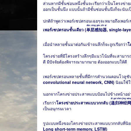
ส่วนหากมีชั้นซ่อนหนึ่งชั้นจะเรียกว่าเป็นโครงข่า
ออกเป็นชั้นนึง แบบนั้นถ้ามีชั้นซ่อนชั้นนึงก็จะนับเ
ปกติถ้าพูดว่าเพอร์เซปตรอนเฉยๆจะหมายถึงเพอร์เซปต
dān céng gǎn zhī qì
เพอร์เซปตรอนชั้นเดียว (
单层感知器
, single-lay
เมื่อนำหลายชั้นมาต่อกันเข้าจนลึกก็จะถูกเรียกว่า
โ
โครงข่ายที่มีโครงสร้างลึกๆมีแนวโน้มที่จะสามารถคิ
ดี มีปัจจัยต้องพิจารณามากมาย ต้องออกแบบให้ดี
เพอร์เซปตรอนหลายชั้นที่มีการคำนวณคอนโวลูชัน
convolutional neural network, CNN)
นิยมใช้ใน
นอกจากโครงข่ายประสาทแบบป้อนไปข้างหน้าอย่าง
dì guī shén jīng wǎn
เรียกว่า
โครงข่ายประสาทแบบวกกลับ (
递归神经
เป็นอนุกรมเวลา
รูปแบบหนึ่งของโครงข่ายประสาทแบบวกกลับที่นิยมใ
Long short-term memory, LSTM)