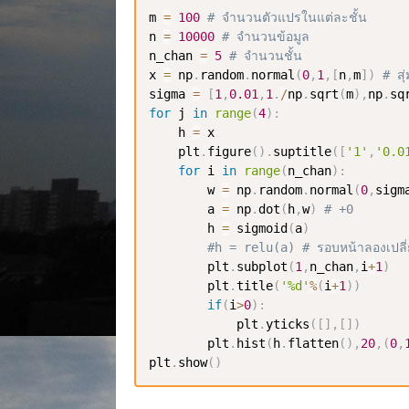
m 
=
100
# จำนวนตัวแปรในแต่ละชั้น
n 
=
10000
# จำนวนข้อมูล
n_chan 
=
5
# จำนวนชั้น
x 
=
 np
.
random
.
normal
(
0
,
1
,
[
n
,
m
]
)
# สุ
sigma 
=
[
1
,
0.01
,
1
.
/
np
.
sqrt
(
m
)
,
np
.
sq
for
 j 
in
range
(
4
)
:
    h 
=
 x

    plt
.
figure
(
)
.
suptitle
(
[
'1'
,
'0.0
for
 i 
in
range
(
n_chan
)
:
        w 
=
 np
.
random
.
normal
(
0
,
sigm
        a 
=
 np
.
dot
(
h
,
w
)
# +0
        h 
=
 sigmoid
(
a
)
#h = relu(a) # รอบหน้าลองเปลี
        plt
.
subplot
(
1
,
n_chan
,
i
+
1
)
        plt
.
title
(
'%d'
%
(
i
+
1
)
)
if
(
i
>
0
)
:
            plt
.
yticks
(
[
]
,
[
]
)
        plt
.
hist
(
h
.
flatten
(
)
,
20
,
(
0
,
plt
.
show
(
)