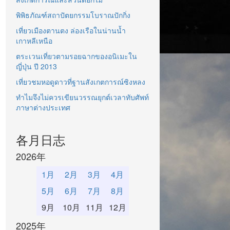
พิพิธภัณฑ์สถาปัตยกรรมโบราณปักกิ่ง
เที่ยวเมืองตานตง ล่องเรือในน่านน้ำ
เกาหลีเหนือ
ตระเวนเที่ยวตามรอยฉากของอนิเมะใน
ญี่ปุ่น ปี 2013
เที่ยวชมหอดูดาวที่ฐานสังเกตการณ์ซิงหลง
ทำไมจึงไม่ควรเขียนวรรณยุกต์เวลาทับศัพท์
ภาษาต่างประเทศ
各月日志
2026年
1月
2月
3月
4月
5月
6月
7月
8月
9月
10月
11月
12月
2025年