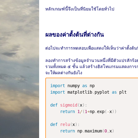
หลักเกณฑ์นี้จึงเป็นที่นิยมใช้โดยทั่วไป
ผลของค่าตั้งต้นที่ต่างกัน
ต่อไปจะทำการทดสอบเพื่อแสดงให้เห็นว่าค่าตั้งต้นที
ลองทำการสร้างข้อมูลจำนวนหนึ่งที่มีตัวแปรสักร้อ
รวมทั้งหมด ๕ ชั้น แล้วสร้างฮิสโทแกรมแสดงการกระ
จะให้ผลต่างกันยังไง
import
 numpy 
as
import
 matplotlib
.
pyplot 
as
 plt

def
sigmoid
(
x
)
:
return
1
/
(
1
+
np
.
exp
(
-
x
)
)
def
relu
(
x
)
:
return
 np
.
maximum
(
0
,
x
)