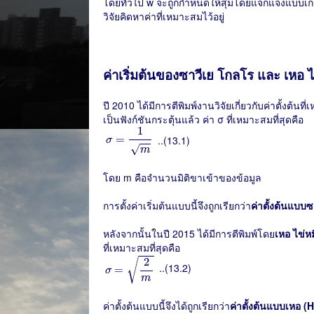
โดยทั่วไป w จะถูกกำหนดให้สุ่มโดยแจกแจงแบบเกาส์
วิจัยคิดหาค่าที่เหมาะสมไว้อยู่
ค่าเริ่มต้นของซาวีเย โกลโร และ เหอ ไ
ปี 2010 ได้มีการตีพิมพ์งานวิจัยเกี่ยวกับค่าตั้งต้น
เป็นฟังก์ชันกระตุ้นแล้ว ค่า σ ที่เหมาะสมที่สุดคือ
σ
=
1
m
1
=
..(13.1)
σ
√
m
โดย m คือจำนวนมิติขาเข้าของข้อมูล
การตั้งค่าเริ่มต้นแบบนี้จึงถูกเรียกว่า
ค่าตั้งต้นแบบซ
หลังจากนั้นในปี 2015 ได้มีการตีพิมพ์โดย
เหอ ไข่
ที่เหมาะสมที่สุดคือ
σ
=
2
m
2
√
..(13.2)
=
σ
m
ค่าตั้งต้นแบบนี้จึงได้ถูกเรียกว่า
ค่าตั้งต้นแบบเหอ (H