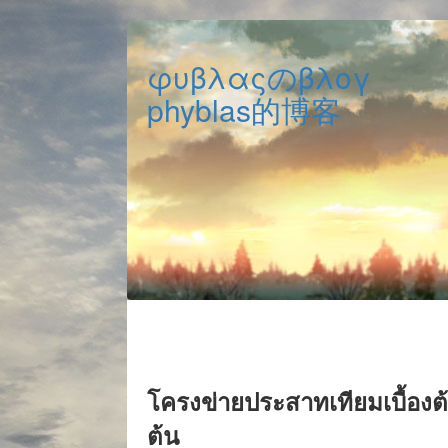
φυβλαςのβλογ
phyblas的博客
โครงข่ายประสาทเทียมเบื้องต้
ต้น