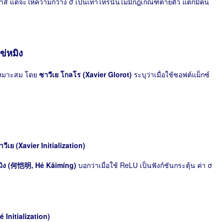
 แต่จะให้ความกว้าง σ เป็นเท่าไหร่นั้นไม่มีกฎเกณฑ์ตายตัว แต่ก็มีคน
ข่หมิง
ที่เหมาะสม โดย
ซาวีเย โกลโร (Xavier Glorot)
ระบุว่าเมื่อใช้ซอฟต์แม็กซ์
าวีเย (Xavier Initialization)
หมิง (何恺明, Hé Kǎimíng)
บอกว่าเมื่อใช้ ReLU เป็นฟังก์ชันกระตุ้น ค่า σ
é Initialization)