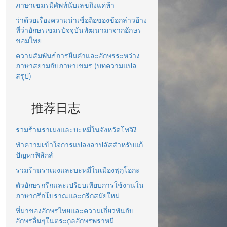
ภาษาเขมรมีศัพท์นับเลขถึงแค่ห้า
ว่าด้วยเรื่องความน่าเชื่อถือของข้อกล่าวอ้าง
ที่ว่าอักษรเขมรปัจจุบันพัฒนามาจากอักษร
ขอมไทย
ความสัมพันธ์การยืมคำและอักษรระหว่าง
ภาษาสยามกับภาษาเขมร (บทความแปล
สรุป)
推荐日志
รวมร้านราเมงและบะหมี่ในจังหวัดโทจิงิ
ทำความเข้าใจการแปลงลาปลัสสำหรับแก้
ปัญหาฟิสิกส์
รวมร้านราเมงและบะหมี่ในเมืองฟุกุโอกะ
ตัวอักษรกรีกและเปรียบเทียบการใช้งานใน
ภาษากรีกโบราณและกรีกสมัยใหม่
ที่มาของอักษรไทยและความเกี่ยวพันกับ
อักษรอื่นๆในตระกูลอักษรพราหมี