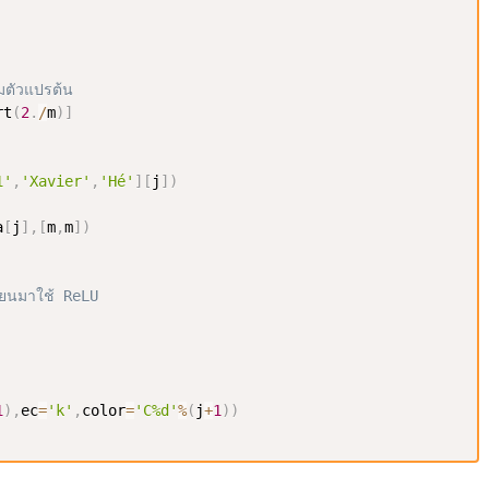
่มตัวแปรต้น
rt
(
2
.
/
m
)
]
1'
,
'Xavier'
,
'Hé'
]
[
j
]
)
a
[
j
]
,
[
m
,
m
]
)
่ยนมาใช้ ReLU
1
)
,
ec
=
'k'
,
color
=
'C%d'
%
(
j
+
1
)
)