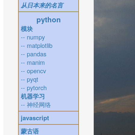
从日本来的名言
python
模块
-- numpy
-- matplotlib
-- pandas
-- manim
-- opencv
-- pyqt
-- pytorch
机器学习
-- 神经网络
javascript
蒙古语