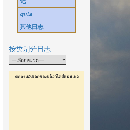
记
qiita
其他日志
按类别分日志
ติดตามอัปเดตของบล็อกได้ที่แฟนเพจ