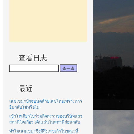
查看日志
最近
เลขเขมรปัจจุบันคล้ายเลขไทยเพราะการ
ยืมกลับใช่หรือไม่
เข้าโตเกียวไปร่วมกิจกรรมของบริษัทแถว
สถานีโตเกียว เดินเล่นในสถานีก่อนกลับ
ทำไมเลขเขมรจึงมีถึงเลขเก้าในขณะที่