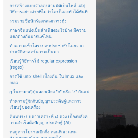
การสร้างแบบจำลองสามมิติเป็นไฟล์ .obj
วิธีการอย่างง่ายที่ไม่ว่าใครก็ลองทำได้ทันที
รวมรายชื่อนักร้องเพลงกวางตุ้ง
ภาษาจีนแบ่งเป็นสำเนียงอะไรบ้าง มีความ
แตกต่างกันมากแค่ไหน
ทำความเข้าใจระบอบประชาธิปไตยจาก
ประวัติศาสตร์ความเป็นมา
เรียนรู้วิธีการใช้ regular expression
(regex)
การใช้ unix shell เบื้องต้น ใน linux และ
mac
g ในภาษาญี่ปุ่นออกเสียง "ก" หรือ "ง" กันแน่
ทำความรู้จักกับปัญญาประดิษฐ์และการ
เรียนรู้ของเครื่อง
ค้นพบระบบดาวเคราะห์ ๘ ดวง เบื้องหลังค
วามสำเร็จคือปัญญาประดิษฐ์ (AI)
หอดูดาวโบราณปักกิ่ง ตอนที่ ๑: แท่น
สังเกตการณ์และสวนดอกไม้