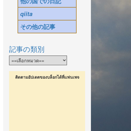
他の国での日記
qiita
その他の記事
記事の類別
ติดตามอัปเดตของบล็อกได้ที่แฟนเพจ