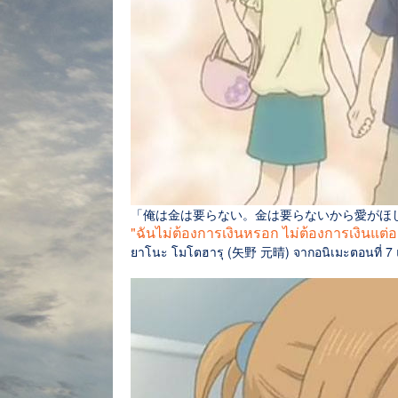
「俺は金は要らない。金は要らないから愛がほ
"ฉันไม่ต้องการเงินหรอก ไม่ต้องการเงินแต่
ยาโนะ โมโตฮารุ (矢野 元晴) จากอนิเมะตอนที่ 7