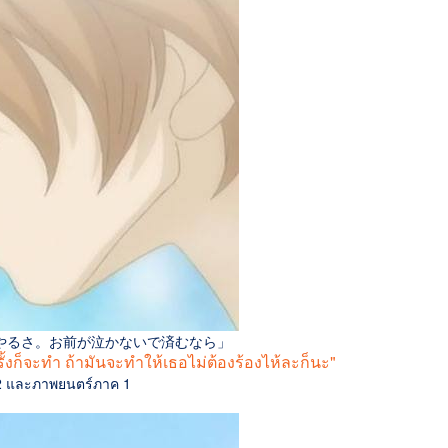
やるさ。お前が泣かないで済むなら」
รั้งก็จะทำ ถ้ามันจะทำให้เธอไม่ต้องร้องไห้ละก็นะ"
2 และภาพยนตร์ภาค 1