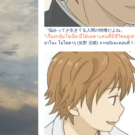
「悩みってさ生きてる人間の特権だよね」
"เรื่องกลุ้มใจเนี่ย มีได้เฉพาะคนที่มีชีวิตอยู่เ
ยาโนะ โมโตฮารุ (矢野 元晴) จากอนิเมะตอนที่ 1