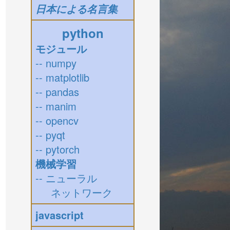
日本による名言集
python
モジュール
-- numpy
-- matplotlib
-- pandas
-- manim
-- opencv
-- pyqt
-- pytorch
機械学習
-- ニューラル
ネットワーク
javascript