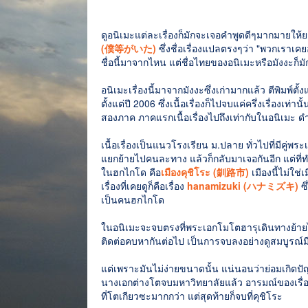
ดูอนิเมะแต่ละเรื่องก็มักจะเจอคำพูดดีๆมากมายให้
(僕等がいた)
ซึ่งชื่อเรื่องแปลตรงๆว่า "พวกเราเคยอยู
ชื่อนี้มาจากไหน แต่ชื่อไทยของอนิเมะหรือมังงะก็
อนิเมะเรื่องนี้มาจากมังงะซึ่งเก่ามากแล้ว ตีพิมพ์ตั
ตั้งแต่ปี 2006 ซึ่งเนื้อเรื่องก็ไปจบแค่ครึ่งเรื่องเ
สองภาค ภาคแรกเนื้อเรื่องไปถึงเท่ากับในอนิเมะ ดำ
เนื้อเรื่องเป็นแนวโรงเรียน ม.ปลาย ทั่วไปที่มีคู่พ
แยกย้ายไปคนละทาง แล้วก็กลับมาเจอกันอีก แต่ที่ทำให
ในฮกไกโด คือ
เมืองคุชิโระ (釧路市)
เมืองนี้ไม่ใช่
เรื่องที่เคยดูก็คือเรื่อง
hanamizuki (ハナミズキ)
ซึ
เป็นคนฮกไกโด
ในอนิเมะจะจบตรงที่พระเอกโมโตฮารุเดินทางย้ายไป
ติดต่อคบหากันต่อไป เป็นการจบลงอย่างดูสมบูรณ์มีค
แต่เพราะมันไม่ง่ายขนาดนั้น แน่นอนว่าย่อมเกิดปัญหาข
นางเอกต่างโตจบมหาวิทยาลัยแล้ว อารมณ์ของเรื่อ
ที่โตเกียวซะมากกว่า แต่สุดท้ายก็จบที่คุชิโระ