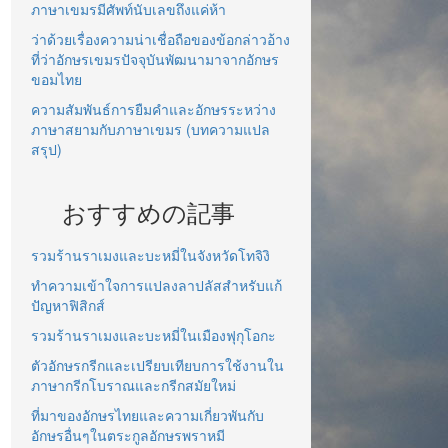
ภาษาเขมรมีศัพท์นับเลขถึงแค่ห้า
ว่าด้วยเรื่องความน่าเชื่อถือของข้อกล่าวอ้าง
ที่ว่าอักษรเขมรปัจจุบันพัฒนามาจากอักษร
ขอมไทย
ความสัมพันธ์การยืมคำและอักษรระหว่าง
ภาษาสยามกับภาษาเขมร (บทความแปล
สรุป)
おすすめの記事
รวมร้านราเมงและบะหมี่ในจังหวัดโทจิงิ
ทำความเข้าใจการแปลงลาปลัสสำหรับแก้
ปัญหาฟิสิกส์
รวมร้านราเมงและบะหมี่ในเมืองฟุกุโอกะ
ตัวอักษรกรีกและเปรียบเทียบการใช้งานใน
ภาษากรีกโบราณและกรีกสมัยใหม่
ที่มาของอักษรไทยและความเกี่ยวพันกับ
อักษรอื่นๆในตระกูลอักษรพราหมี