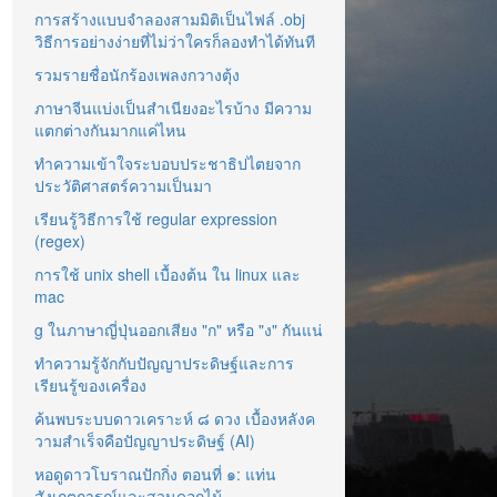
การสร้างแบบจำลองสามมิติเป็นไฟล์ .obj
วิธีการอย่างง่ายที่ไม่ว่าใครก็ลองทำได้ทันที
รวมรายชื่อนักร้องเพลงกวางตุ้ง
ภาษาจีนแบ่งเป็นสำเนียงอะไรบ้าง มีความ
แตกต่างกันมากแค่ไหน
ทำความเข้าใจระบอบประชาธิปไตยจาก
ประวัติศาสตร์ความเป็นมา
เรียนรู้วิธีการใช้ regular expression
(regex)
การใช้ unix shell เบื้องต้น ใน linux และ
mac
g ในภาษาญี่ปุ่นออกเสียง "ก" หรือ "ง" กันแน่
ทำความรู้จักกับปัญญาประดิษฐ์และการ
เรียนรู้ของเครื่อง
ค้นพบระบบดาวเคราะห์ ๘ ดวง เบื้องหลังค
วามสำเร็จคือปัญญาประดิษฐ์ (AI)
หอดูดาวโบราณปักกิ่ง ตอนที่ ๑: แท่น
สังเกตการณ์และสวนดอกไม้