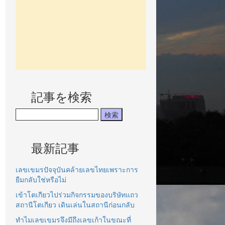
記事を検索
最新記事
เลขเขมรปัจจุบันคล้ายเลขไทยเพราะการ
ยืมกลับใช่หรือไม่
เข้าโตเกียวไปร่วมกิจกรรมของบริษัทแถว
สถานีโตเกียว เดินเล่นในสถานีก่อนกลับ
ทำไมเลขเขมรจึงมีถึงเลขเก้าในขณะที่