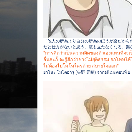
「他人の所為より自分の所為のほうが楽だから
だと仕方がないと思う。腹も立たなくなる。楽
"การคิดว่าเป็นความผิดของตัวเองแทนที่จะ
อื่นละก็ จะรู้สึกว่าช่างไม่ยุติธรรม ยกโทษให้ไ
ไม่ต้องไปโมโหใครด้วย สบายใจออก"
ยาโนะ โมโตฮารุ (矢野 元晴) จากอนิเมะตอนที่ 2