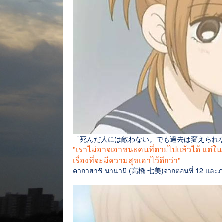
「死んだ人には敵わない。でも過去は変えられ
"เราไม่อาจเอาชนะคนที่ตายไปแล้วได้ แต่ในเม
เรื่องที่จะมีความสุขเอาไว้ดีกว่า"
คากาฮาชิ นานามิ (高橋 七美)จากตอนที่ 12 และ