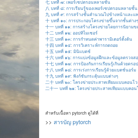
七 บทที่ ๗: เพอร์เซปตรอนหลายชั้น
八 บทที่ ๘: การเรียนรู้ของเพอร์เซปตรอนหลายชั้น
九 บทที่ ๙: การสร้างชั้นคำนวณไปข้างหน้าและแพ
十 บทที่ ๑๐: การประกอบโครงข่ายขึ้นจากชั้นต่าง
十一 บทที่ ๑๑: การสร้างโครงข่ายโดยการนิยามขณ
十二 บทที่ ๑๒: ออปทิไมเซอร์
十三 บทที่ ๑๓: การกำหนดค่าพารามิเตอร์ตั้งต้น
十四 บทที่ ๑๔: การวิเคราะห์การถดถอย
十五 บทที่ ๑๕: มินิแบตช์
十六 บทที่ ๑๖: การแบ่งข้อมูลฝึกและข้อมูลตรวจส
十七 บทที่ ๑๗: การป้องกันการเรียนรู้เกินด้วยดรอป
十八 บทที่ ๑๘: การเร่งการเรียนรู้ด้วยแบตช์นอร์ม
十九 บทที่ ๑๙: ฟังก์ชันกระตุ้นแบบต่างๆ
二十 บทที่ ๒๐: โครงข่ายประสาทเทียมแบบคอนโวล
二十一 บทที่ ๒๑: โครงข่ายประสาทเทียมแบบคอนโว
สำหรับเนื้อหา pytorch ดูได้ที่
>>
สารบัญ pytorch