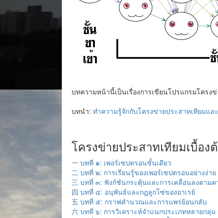
บทความหน้านี้เป็นเรื่องการเขียนโปรแกรมโครงข
บทนำ:
ทำความรู้จักกับโครงข่ายประสาทเทียมและกา
โครงข่ายประสาทเทียมเบื้องต
一 บทที่ ๑: เพอร์เซปตรอนชั้นเดียว
二 บทที่ ๒: การเรียนรู้ของเพอร์เซปตรอนอย่างง่าย
三 บทที่ ๓: ฟังก์ชันกระตุ้นและการเคลื่อนลงตาม
四 บทที่ ๔: อนุพันธ์และกฎลูกโซ่ของอาเรย์
五 บทที่ ๕: กราฟคำนวณและการแพร่ย้อนกลับ
六 บทที่ ๖: การวิเคราะห์จำแนกประเภทหลายกลุ่ม