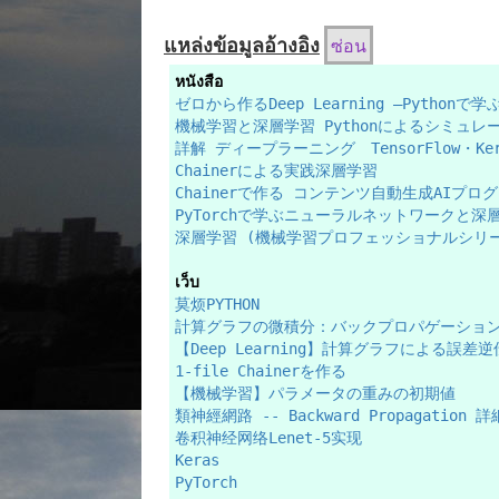
แหล่งข้อมูลอ้างอิง
ซ่อน
หนังสือ
ゼロから作るDeep Learning ―Pyth
機械学習と深層学習 Pythonによるシミュレ
詳解 ディープラーニング TensorFlow・K
Chainerによる実践深層学習
Chainerで作る コンテンツ自動生成AIプロ
PyTorchで学ぶニューラルネットワークと深
深層学習 (機械学習プロフェッショナルシリ
เว็บ
莫烦PYTHON
計算グラフの微積分：バックプロパゲーショ
【Deep Learning】計算グラフによる誤差逆伝
1-file Chainerを作る
【機械学習】パラメータの重みの初期値
類神經網路 -- Backward Propagation
卷积神经网络Lenet-5实现
Keras
PyTorch