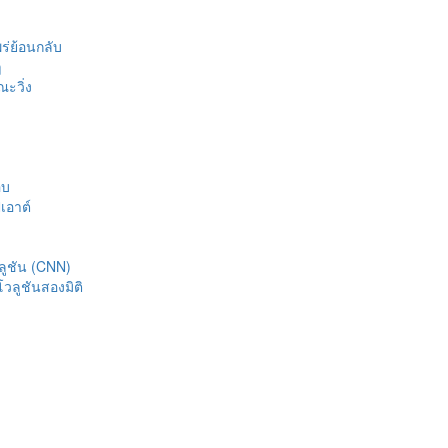
ร่ย้อนกลับ
ๆ
ะวิ่ง
อบ
เอาต์
ูชัน (CNN)
ลูชันสองมิติ