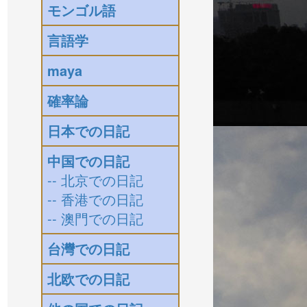
モンゴル語
言語学
maya
確率論
日本での日記
中国での日記
-- 北京での日記
-- 香港での日記
-- 澳門での日記
台灣での日記
北欧での日記