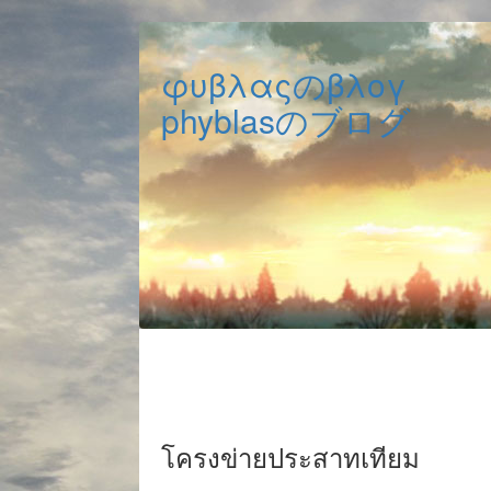
φυβλαςのβλογ
phyblasのブログ
โครงข่ายประสาทเทียม