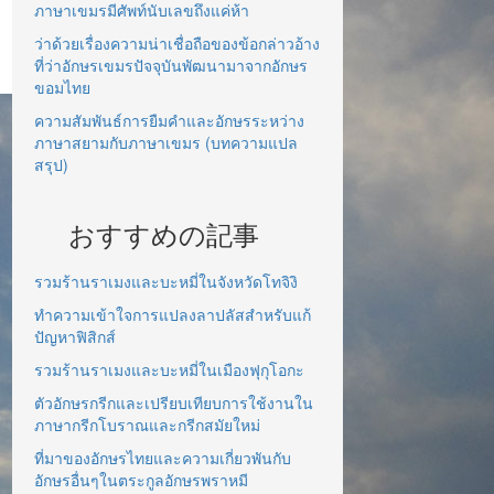
ภาษาเขมรมีศัพท์นับเลขถึงแค่ห้า
ว่าด้วยเรื่องความน่าเชื่อถือของข้อกล่าวอ้าง
ที่ว่าอักษรเขมรปัจจุบันพัฒนามาจากอักษร
ขอมไทย
ความสัมพันธ์การยืมคำและอักษรระหว่าง
ภาษาสยามกับภาษาเขมร (บทความแปล
สรุป)
おすすめの記事
รวมร้านราเมงและบะหมี่ในจังหวัดโทจิงิ
ทำความเข้าใจการแปลงลาปลัสสำหรับแก้
ปัญหาฟิสิกส์
รวมร้านราเมงและบะหมี่ในเมืองฟุกุโอกะ
ตัวอักษรกรีกและเปรียบเทียบการใช้งานใน
ภาษากรีกโบราณและกรีกสมัยใหม่
ที่มาของอักษรไทยและความเกี่ยวพันกับ
อักษรอื่นๆในตระกูลอักษรพราหมี