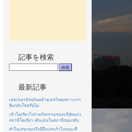
記事を検索
最新記事
เลขเขมรปัจจุบันคล้ายเลขไทยเพราะการ
ยืมกลับใช่หรือไม่
เข้าโตเกียวไปร่วมกิจกรรมของบริษัทแถว
สถานีโตเกียว เดินเล่นในสถานีก่อนกลับ
ทำไมเลขเขมรจึงมีถึงเลขเก้าในขณะที่