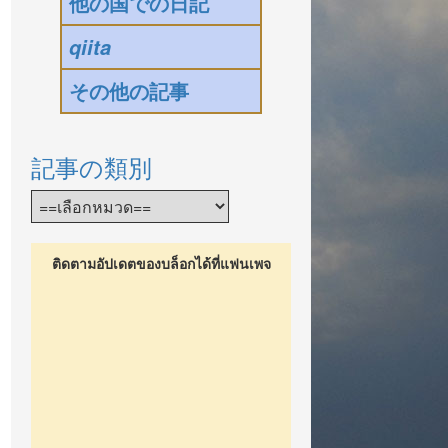
他の国での日記
qiita
その他の記事
記事の類別
ติดตามอัปเดตของบล็อกได้ที่แฟนเพจ