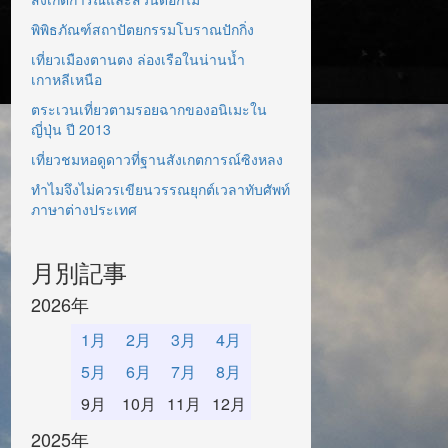
พิพิธภัณฑ์สถาปัตยกรรมโบราณปักกิ่ง
เที่ยวเมืองตานตง ล่องเรือในน่านน้ำ
เกาหลีเหนือ
ตระเวนเที่ยวตามรอยฉากของอนิเมะใน
ญี่ปุ่น ปี 2013
เที่ยวชมหอดูดาวที่ฐานสังเกตการณ์ซิงหลง
ทำไมจึงไม่ควรเขียนวรรณยุกต์เวลาทับศัพท์
ภาษาต่างประเทศ
月別記事
2026年
1月
2月
3月
4月
5月
6月
7月
8月
9月
10月
11月
12月
2025年