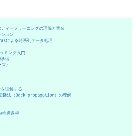
onで学ぶディープラーニングの理論と実装
ーション
erasによる時系列データ処理
グラミング入門
層学習
ーズ)
ンを理解する
播法（Back propagation）の理解
 詳細推導過程