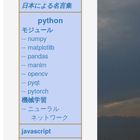
日本による名言集
python
モジュール
-- numpy
-- matplotlib
-- pandas
-- manim
-- opencv
-- pyqt
-- pytorch
機械学習
-- ニューラル
ネットワーク
javascript