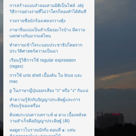
การสร้างแบบจำลองสามมิติเป็นไฟล์ .obj
วิธีการอย่างง่ายที่ไม่ว่าใครก็ลองทำได้ทันที
รวมรายชื่อนักร้องเพลงกวางตุ้ง
ภาษาจีนแบ่งเป็นสำเนียงอะไรบ้าง มีความ
แตกต่างกันมากแค่ไหน
ทำความเข้าใจระบอบประชาธิปไตยจาก
ประวัติศาสตร์ความเป็นมา
เรียนรู้วิธีการใช้ regular expression
(regex)
การใช้ unix shell เบื้องต้น ใน linux และ
mac
g ในภาษาญี่ปุ่นออกเสียง "ก" หรือ "ง" กันแน่
ทำความรู้จักกับปัญญาประดิษฐ์และการ
เรียนรู้ของเครื่อง
ค้นพบระบบดาวเคราะห์ ๘ ดวง เบื้องหลังค
วามสำเร็จคือปัญญาประดิษฐ์ (AI)
หอดูดาวโบราณปักกิ่ง ตอนที่ ๑: แท่น
สังเกตการณ์และสวนดอกไม้