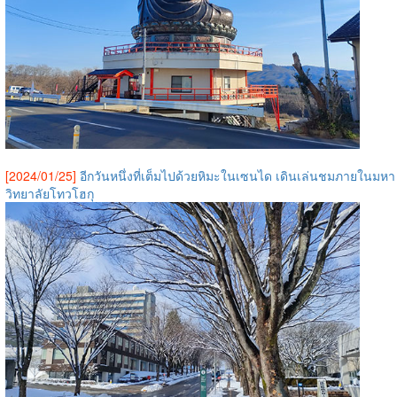
[2024/01/25]
อีกวันหนึ่งที่เต็มไปด้วยหิมะในเซนได เดินเล่นชมภายในมหา
วิทยาลัยโทวโฮกุ