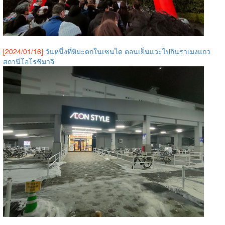
[2024/01/16]
วันหนึ่งที่หิมะตกในเซนได ตอนเย็นแวะไปกินราเมงแถว
สถานีโอโรชิมาจิ