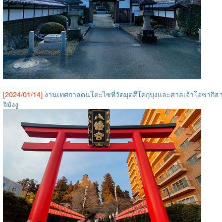
[2024/01/14]
งานเทศกาลดนโตะไซที่วัดมุตสึโคกุบุงและศาลเจ้าโอซากิฮ
จิมังงู