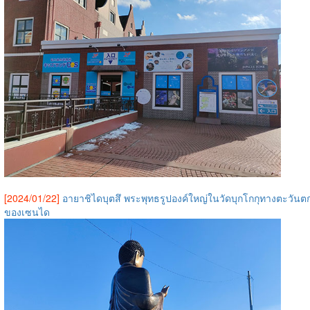
[2024/01/22]
อายาชิไดบุตสึ พระพุทธรูปองค์ใหญ่ในวัดบุกโกกุทางตะวันต
ของเซนได