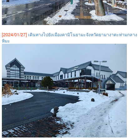
[2024/01/27]
เดินทางไปยังเมืองคามิโนยามะจังหวัดยามางาตะท่ามกลาง
หิมะ