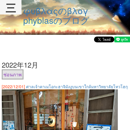
三
φυβλαςのβλογ
phyblasのブログ
2022年12月
ซ่อนภาพ
[2022/12/01]
ศาลเจ้าคาเมโอกะฮาจิมังงูบนเขาใกล้มหาวิทยาลัยโทวโฮกุ