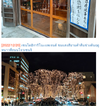
[2022/12/20]
เซนไดฮิการิโนะแพเจนต์ ชมแสงสียามค่ำคืนช่วงต้นฤดู
หนาวที่ถนนโจวเซนจิ