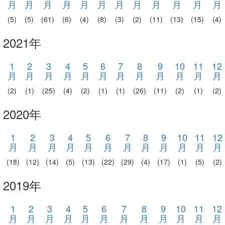
月
月
月
月
月
月
月
月
月
月
月
月
(5)
(5)
(61)
(6)
(4)
(8)
(3)
(2)
(11)
(13)
(15)
(4)
2021年
1
2
3
4
5
6
7
8
9
10
11
12
月
月
月
月
月
月
月
月
月
月
月
月
(2)
(1)
(25)
(4)
(2)
(1)
(1)
(26)
(11)
(2)
(1)
(2)
2020年
1
2
3
4
5
6
7
8
9
10
11
12
月
月
月
月
月
月
月
月
月
月
月
月
(18)
(12)
(14)
(5)
(13)
(22)
(29)
(4)
(17)
(1)
(5)
(2)
2019年
1
2
3
4
5
6
7
8
9
10
11
12
月
月
月
月
月
月
月
月
月
月
月
月