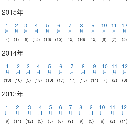
2015年
1
2
3
4
5
6
7
8
9
10
11
12
月
月
月
月
月
月
月
月
月
月
月
月
(4)
(1)
(6)
(15)
(16)
(15)
(15)
(16)
(15)
(8)
(7)
(5)
2014年
1
2
3
4
5
6
7
8
9
10
11
12
月
月
月
月
月
月
月
月
月
月
月
月
(13)
(10)
(5)
(18)
(10)
(17)
(17)
(15)
(14)
(4)
(2)
(6)
2013年
1
2
3
4
5
6
7
8
9
10
11
12
月
月
月
月
月
月
月
月
月
月
月
月
(6)
(14)
(12)
(5)
(5)
(6)
(9)
(6)
(5)
(6)
(2)
(11)