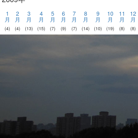
1
2
3
4
5
6
7
8
9
10
11
12
月
月
月
月
月
月
月
月
月
月
月
月
(4)
(4)
(13)
(15)
(7)
(9)
(7)
(14)
(10)
(19)
(8)
(8)