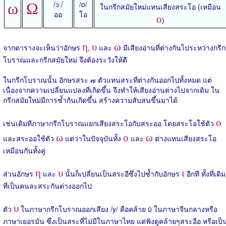
/ɔː/
/o/
ω
Ω
ในกรีกสมัยใหม่แทนเสียงสระโอ (เหมือน
ออ
โอ
ο
)
η
υ
ω
จากตารางจะเห็นว่าอักษร
,
และ
มีเสียงอ่านที่ต่างกันไประหว่างกรีก
โบราณและกรีกสมัยใหม่ จึงต้องระวังให้ดี
ในกรีกโบราณนั้น อักษรสระ ๗ ตัวแทนสระที่ต่างกันออกไปทั้งหมด แต่
เนื่องจากความเปลี่ยนแปลงที่เกิดขึ้น จึงทำให้เสียงอ่านต่างไปจากเดิม ใน
กรีกสมัยใหม่มีการซ้ำกันเกิดขึ้น สร้างความสับสนขึ้นมาได้
ο
เช่นเดิมทีภาษากรีกโบราณแยกเสียงสระโอกับสระออ โดยสระโอใช้ตัว
ω
ο
ω
และสระออใช้ตัว
แต่ว่าในปัจจุบันทั้ง
และ
ต่างแทนเสียงสระโอ
เหมือนกันทั้งคู่
η
υ
ι
ส่วนอักษร
และ
นั้นก็เปลี่ยนเป็นสระอีซึ่งไปซ้ำกับอักษร
อีกที ทั้งที่เดิม
ที่เป็นคนละสระกันต่างออกไป
υ
ตัว
ในภาษากรีกโบราณออกเสียง /y/ คือคล้าย ü ในภาษาจีนกลางหรือ
ภาษาเยอรมัน ซึ่งเป็นสระที่ไม่มีในภาษาไทย แต่ฟังดูคล้ายๆสระอือ หรือเป็