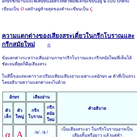
อักษรซิกมานั้นจะพิเศษหน่อยตรงที่ตัวพิมพ์เล็กมีเขียนอยู่ ๒ แบบ ปกติจะ
σ
ς
เขียนเป็น
แต่ถ้าอยู่ท้ายสุดของคำจะเขียนเป็น
ความแตกต่างของเสียงสระเดี่ยวในกรีกโบราณและ
กรีกสมัยใหม่
介
ข้อแตกต่างระหว่างเสียงอ่านภาษากรีกโบราณและกรีกสมัยใหม่ที่เห็นได้
ชัดเจนที่สุดก็คือเสียงสระ
ในที่นี้ขอแสดงตารางเปรียบเทียบเสียงอ่านเฉพาะแค่อักษร ๗ ตัวที่เป็นสระ
โดยอธิบายความแตกต่างลงไปด้วย
อักษร
เสียงอ่าน
กรีก
คำอธิบาย
ตัว
ตัว
กรีก
สมัย
เล็ก
ใหญ่
โบราณ
ใหม่
เป็นเสียงสระอา ในกรีกโบราณอาจเป็น
/a/, /aː/
α
Α
เสียงสั้นหรือยาว แล้วแต่คำ