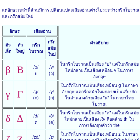
แต่อักษรเหล่านี้ล้วนมีการเปลี่ยนแปลงเสียงอ่านต่างไประหว่างกรีกโบราณ
และกรีกสมัยใหม่
อักษร
เสียงอ่าน
กรีก
คำอธิบาย
ตัว
ตัว
กรีก
สมัย
เล็ก
ใหญ่
โบราณ
ใหม่
ในกรีกโบราณเป็นเสียง "บ" แต่ในกรีกสมัย
/b/
/v/
β
Β
ใหม่กลายเป็นเสียงเหมือน v ในภาษา
บ
(ว)
อังกฤษ
ในกรีกโบราณเป็นเสียงเหมือน g ในภาษา
/g/
/ɣ/
อังกฤษ แต่กรีกสมัยใหม่กลายเป็นเสียงกัก
γ
Γ
(ก)
(ก)
ในลำคอ คล้ายเสียง "ฅ" ในภาษาไทย
โบราณ
ในกรีกโบราณเป็นเสียง "ด" แต่ในกรีกสมัย
/d/
/ð/
δ
Δ
ใหม่กลายเป็นเสียง /ð/ คือคล้าย th ใน
ด
(ด)
ภาษาอังกฤษคำว่า the
ในกรีกโบราณเป็นเสียงเหมือน z ในภาษา
/zd/
/z/
ζ
Ζ
อังกฤษปนกับ "ด" แต่ในกรีกสมัยใหม่เป็นแค่