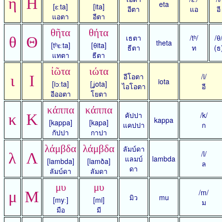
η
Η
eta
[ɛːta]
[ita]
อีตา
แอ
อี
แอตา
อีตา
θῆτα
θήτα
เธตา
/tʰ/
/θ
θ
Θ
theta
[tʰɛːta]
[θita]
ธีตา
ท
(ธ
แทตา
ธีตา
ἰῶτα
ιώτα
อีโอตา
/i/
ι
Ι
iota
[iɔːta]
[ʝota]
ไอโอตา
อี
อีออตา
โยตา
κάππα
κάππα
คัปปา
/k/
κ
Κ
kappa
[kappa]
[kapa]
แคปปา
ก
กัปปา
กาปา
λάμβδα
λάμβδα
ลัมบ์ดา
/l/
λ
Λ
แลมบ์
lambda
[lambda]
[lamða]
ล
ดา
ลัมบ์ดา
ลัมดา
μυ
μυ
/m/
μ
Μ
มิว
mu
[myː]
[mi]
ม
มือ
มี