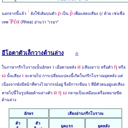
῾
ρ
ῥ
นอกจากนี้แล้ว
ยังใช้เติมบนตัว
เป็น
เพื่อแสดงเสียง /r̥/ ด้วย เช่นชื่อ
Ῥέα
เทพ
(Rhea) อ่านว่า "เรอา"
อีโอตาตัวเล็กวางด้านล่าง
介
ι
α
η
ในภาษากรีกโบราณนั้นอักษร
เมื่อตามหลัง
(เสียงยาว) หรือตัว
หรือ
ω
ι
นั้นเสียง
จะหายไป การเปลี่ยนแปลงนี้เกิดในกรีกโบราณยุคหลัง แต่
ι
เนื่องจากยังมีหน้าที่ทางไวยากรณ์อยู่ จึงมีการเขียน
ที่มีตัวตนอยู่แต่เสียง
α η ω
หายไปนี้ในรูปห้อยด้านล่างตัว
กลายเป็นเหมือนเครื่องหมายขีด
ด้านล่าง
อักษร
เสียงอ่านกรีกโบราณ
ตัว
ตัว
ยุคแรก
ยุคหลัง