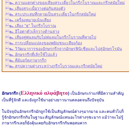
๛ ความแตกต่างของเสียงสระเดี่ยวในกรีกโบราณและกรีกสมัยใหม่
๛ เสียงสระเมื่อวางต่อกันสองตัว
๛ สระประสมที่กลายเป็นสระเดี่ยวในกรีกสมัยใหม่
๛ เครื่องหมายเน้นเสียง
๛ เสียง "ฮ" ในกรีกโบราณ
๛ อีโอตาตัวเล็กวางด้านล่าง
๛ เสียงคู่พ่นลมกับไม่พ่นลมในกรีกโบราณที่หายไป
๛ การเปลี่ยนแปลงของพยัญชนะเสียงก้อง
๛ วิวัฒนาการของอักษรกรีกจากอักษรฟินิเชียและไปสู่อักษรโรมัน
๛ อักษรกรีกที่เลิกใช้ไปแล้ว
๛ คีย์บอร์ดภาษากรีก
๛ สรุปความต่างระหว่างกรีกโบราณและกรีกสมัยใหม่
Ελληνικό αλφάβητο
อักษรกรีก (
)
เป็นอักษรเก่าแก่ที่มีความสำคัญ
เป็นที่รู้จักดี และยังถูกใช้มาอย่างยาวนานตลอดจนถึงปัจจุบัน
ในปัจจุบันอักษรกรีกมักถูกใช้เป็นสัญลักษณ์ต่างๆมากมาย และคนทั่วไปก็
รู้จักอักษรกรีกกันในฐานะสัญลักษณ์แทนอะไรต่างๆซะมาก แม้ว่าจะไม่รู้
ภาษากรีกเลยก็ยังคุ้นเคยกับอักษรกรีกกันพอสมควร