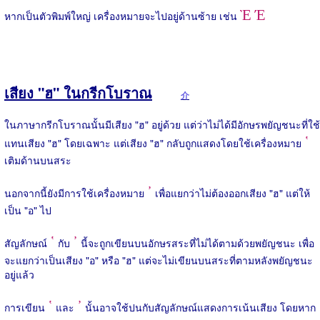
Ὲ Έ
หากเป็นตัวพิมพ์ใหญ่ เครื่องหมายจะไปอยู่ด้านซ้าย เช่น
เสียง "ฮ" ในกรีกโบราณ
介
ในภาษากรีกโบราณนั้นมีเสียง "ฮ" อยู่ด้วย แต่ว่าไม่ได้มีอักษรพยัญชนะที่ใช้
῾
แทนเสียง "ฮ" โดยเฉพาะ แต่เสียง "ฮ" กลับถูกแสดงโดยใช้เครื่องหมาย
เติมด้านบนสระ
᾿
นอกจากนี้ยังมีการใช้เครื่องหมาย
เพื่อแยกว่าไม่ต้องออกเสียง "ฮ" แต่ให้
เป็น "อ" ไป
῾
᾿
สัญลักษณ์
กับ
นี้จะถูกเขียนบนอักษรสระที่ไม่ได้ตามด้วยพยัญชนะ เพื่อ
จะแยกว่าเป็นเสียง "อ" หรือ "ฮ" แต่จะไม่เขียนบนสระที่ตามหลังพยัญชนะ
อยู่แล้ว
῾
᾿
การเขียน
และ
นั้นอาจใช้ปนกับสัญลักษณ์แสดงการเน้นเสียง โดยหาก