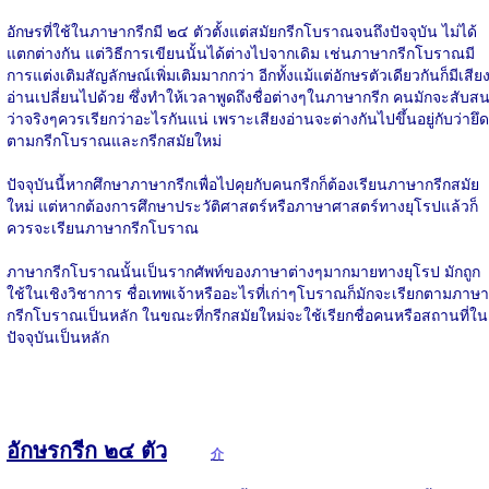
อักษรที่ใช้ในภาษากรีกมี ๒๔ ตัวตั้งแต่สมัยกรีกโบราณจนถึงปัจจุบัน ไม่ได้
แตกต่างกัน แต่วิธีการเขียนนั้นได้ต่างไปจากเดิม เช่นภาษากรีกโบราณมี
การแต่งเติมสัญลักษณ์เพิ่มเติมมากกว่า อีกทั้งแม้แต่อักษรตัวเดียวกันก็มีเสีย
อ่านเปลี่ยนไปด้วย ซึ่งทำให้เวลาพูดถึงชื่อต่างๆในภาษากรีก คนมักจะสับส
ว่าจริงๆควรเรียกว่าอะไรกันแน่ เพราะเสียงอ่านจะต่างกันไปขึ้นอยู่กับว่ายึด
ตามกรีกโบราณและกรีกสมัยใหม่
ปัจจุบันนี้หากศึกษาภาษากรีกเพื่อไปคุยกับคนกรีกก็ต้องเรียนภาษากรีกสมัย
ใหม่ แต่หากต้องการศึกษาประวัติศาสตร์หรือภาษาศาสตร์ทางยุโรปแล้วก็
ควรจะเรียนภาษากรีกโบราณ
ภาษากรีกโบราณนั้นเป็นรากศัพท์ของภาษาต่างๆมากมายทางยุโรป มักถูก
ใช้ในเชิงวิชาการ ชื่อเทพเจ้าหรืออะไรที่เก่าๆโบราณก็มักจะเรียกตามภาษา
กรีกโบราณเป็นหลัก ในขณะที่กรีกสมัยใหม่จะใช้เรียกชื่อคนหรือสถานที่ใน
ปัจจุบันเป็นหลัก
อักษรกรีก ๒๔ ตัว
介