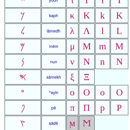
𐤊
κ
Κ
k
K
kaph
𐤋
λ
Λ
l
L
lāmedh
𐤌
μ
Μ
m
M
mēm
𐤍
ν
Ν
n
N
nun
𐤎
ξ
Ξ
sāmekh
𐤏
ο
Ο
o
O
ʿayin
𐤐
π
Π
p
P
pē
𐤑
ϻ
Ϻ
ṣādē