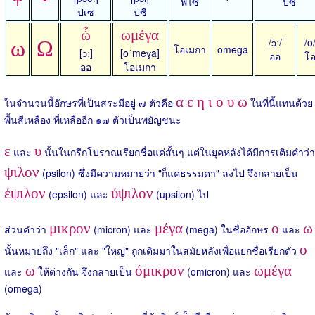
พไซ
ปซ
ปเซ
ปซี
ὦ
ωμέγα
/ɔː/
/o
ω
Ω
โอเมกา
omega
[ɔː]
[oˈmeɣa]
ออ
โ
ออ
โอเมกา
α ε η ι ο υ ω
ในจำนวนนี้อักษรที่เป็นสระมีอยู่ ๗ ตัวคือ
ในที่นี้แทนด้วย
พื้นสีเหลือง ที่เหลืออีก ๑๗ ตัวเป็นพยัญชนะ
ε
υ
และ
นั้นในกรีกโบราณเรียกชื่อแค่สั้นๆ แต่ในยุคหลังได้มีการเติมคำว่า
ψιλον
(psilon) ซึ่งมีความหมายว่า "ก็แค่ธรรมดา" ลงไป จึงกลายเป็น
έψιλον
ύψιλον
(epsilon) และ
(upsilon) ไป
μικρον
μέγα
ο
ω
ส่วนคำว่า
(micron) และ
(mega) ในชื่ออักษร
และ
ο
นั้นหมายถึง "เล็ก" และ "ใหญ่" ถูกเติมมาในสมัยหลังเพื่อแยกชื่อเรียกตัว
ω
όμικρον
ωμέγα
และ
ให้ต่างกัน จึงกลายเป็น
(omicron) และ
(omega)