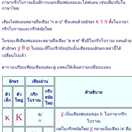
ภาษากรีกโบราณนั้นมีการแยกเสียงพ่นลมและไม่พ่นลม เช่นเดียวกับใน
ภาษาไทย
κ τ π
เสียงไม่พ่นลมหมายถึงเสียง "ก ต ป" ซึ่งแทนด้วยอักษร
ทั้งในภาษา
กรีกโบราณและกรีกสมัยใหม่
ในขณะที่เสียงพ่นลมจะหมายถึงเสียง "ค ท พ" ซึ่งมีในกรีกโบราณ แทนด้วย
χ θ φ
ตัวอักษร
ในขณะที่ในกรีกปัจจุบันนั้นเสียงของอักษรเหล่านี้ได้
เปลี่ยนไปแล้ว
ตารางเปรียบเทียบเสียงแต่ละคู่ แสดงให้เห็นความเปลี่ยนแปลง
อักษร
เสียงอ่าน
กรีก
คำอธิบาย
ตัว
ตัว
กรีก
สมัย
เล็ก
ใหญ่
โบราณ
ใหม่
χ
κ
เป็นเสียงพ่นลมของ
ในภาษากรีก
/k/
κ
Κ
ก
โบราณ
χ
แต่ในกรีกสมัยใหม่
กลายเป็นเสียง /x/ คือ