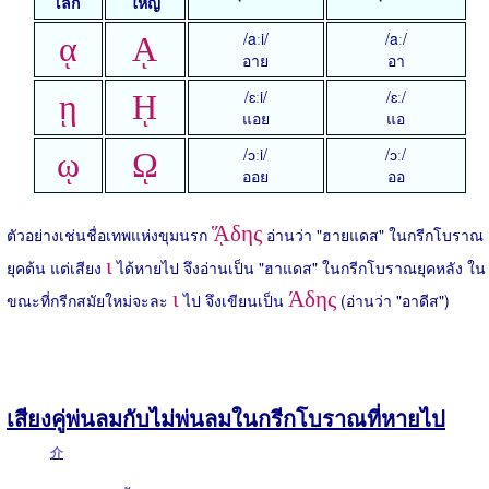
เล็ก
ใหญ่
/aːi/
/aː/
ᾳ
ᾼ
อาย
อา
/ɛːi/
/ɛː/
ῃ
ῌ
แอย
แอ
/ɔːi/
/ɔː/
ῳ
ῼ
ออย
ออ
ᾍδης
ตัวอย่างเช่นชื่อเทพแห่งขุมนรก
อ่านว่า "ฮายแดส" ในกรีกโบราณ
ι
ยุคต้น แต่เสียง
ได้หายไป จึงอ่านเป็น "ฮาแดส" ในกรีกโบราณยุคหลัง ใน
ι
Άδης
ขณะที่กรีกสมัยใหม่จะละ
ไป จึงเขียนเป็น
(อ่านว่า "อาดีส")
เสียงคู่พ่นลมกับไม่พ่นลมในกรีกโบราณที่หายไป
介