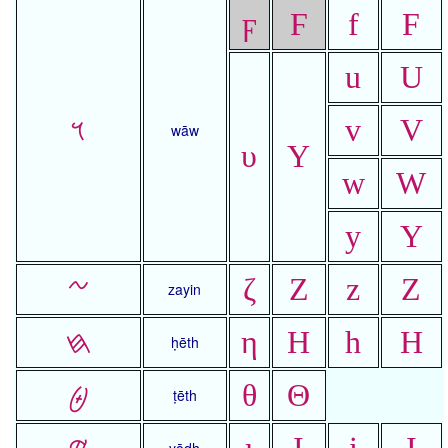
ϝ
Ϝ
f
F
u
U
𐤅
v
V
wāw
υ
Υ
w
W
y
Y
𐤆
ζ
Ζ
z
Z
zayin
𐤇
η
Η
h
H
ḥēth
𐤈
θ
Θ
ṭēth
𐤉
ι
Ι
i
I
yōdh