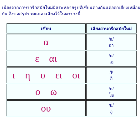
เนื่องจากภาษากรีกสมัยใหม่มีสระหลายรูปที่เขียนต่างกันแต่ออกเสียงเหมือ
กัน จึงขอสรุปรวมแต่ละเสียงไว้ในตารางนี้
เขียน
เสียงอ่านกรีกสมัยใหม่
/a/
α
อา
/e/
ε αι
เอ
/i/
ι η υ ει οι
อี
/o/
ο ω
โอ
/u/
ου
อู