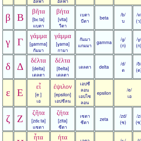
อัลพา
อัลฟา
βῆτα
βήτα
เบตา
/b/
/v
β
Β
beta
[bɛːta]
[vita]
บีตา
บ
(ว
แบตา
วีตา
γάμμα
γάμμα
กัมมา
/ɡ/
/ɣ
γ
Γ
gamma
[ɡamma]
[ɣama]
แกมมา
(ก)
(ก
กัมมา
กามา
δέλτα
δέλτα
/d/
/ð
δ
Δ
เดลตา
delta
[delta]
[ðelta]
ด
(ด
เดลตา
เดลตา
เอปซี
εἶ
έψιλον
ลอน
/e/
ε
Ε
epsilon
[eː]
[epsilon]
เอปไซ
เอ
เอ
เอปซีลน
ลอน
ζῆτα
ζήτα
เซตา
/zd/
/z
ζ
Ζ
zeta
[zdɛːta]
[zita]
ซีตา
(ซ)
(ซ
แซตา
ซีตา
ἦτα
ήτα
เอตา
/ɛː/
/i/