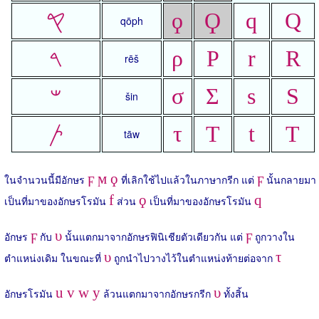
𐤒
ϙ
Ϙ
q
Q
qōph
𐤓
ρ
Ρ
r
R
rēš
𐤔
σ
Σ
s
S
šin
𐤕
τ
Τ
t
T
tāw
ϝ ϻ ϙ
ϝ
ในจำนวนนี้มีอักษร
ที่เลิกใช้ไปแล้วในภาษากรีก แต่
นั้นกลายมา
f
ϙ
q
เป็นที่มาของอักษรโรมัน
ส่วน
เป็นที่มาของอักษรโรมัน
ϝ
υ
ϝ
อักษร
กับ
นั้นแตกมาจากอักษรฟินิเชียตัวเดียวกัน แต่
ถูกวางใน
υ
τ
ตำแหน่งเดิม ในขณะที่
ถูกนำไปวางไว้ในตำแหน่งท้ายต่อจาก
u v w y
υ
อักษรโรมัน
ล้วนแตกมาจากอักษรกรีก
ทั้งสิ้น