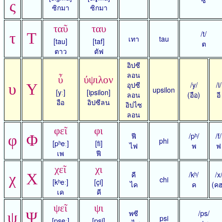
ς
ซิกมา
ซิกมา
ταῦ
ταυ
/t/
τ
Τ
เทา
tau
[tau]
[taf]
ต
ตาว
ตัฟ
อิปซี
ลอน
ὖ
ύψιλον
อุปซี
/y/
/i/
υ
Υ
upsilon
[yː]
[ipsilon]
ลอน
(อือ)
อี
อือ
อิปซีลน
อิปไซ
ลอน
φεῖ
φι
ฟี
/pʰ/
/f/
φ
Φ
phi
[pʰeː]
[fi]
ไฟ
พ
ฟ
เพ
ฟี
χεῖ
χι
คี
/kʰ/
/x
χ
Χ
chi
[kʰeː]
[çi]
ไค
ค
(คฮ
เค
คี
ψεῖ
ψι
พซี
/ps/
ψ
Ψ
psi
[pseː]
[psi]