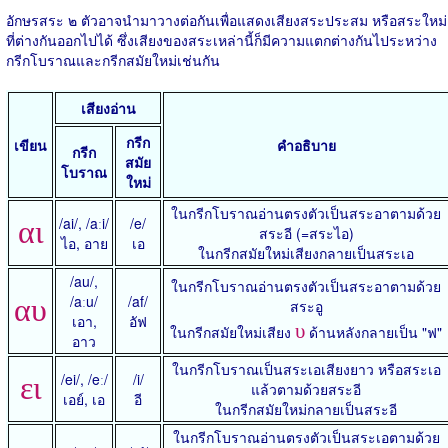
อักษรสระ ๒ ตัวอาจนำมาวางต่อกันเพื่อแสดงเสียงสระประสม หรือสระใหม่
ที่ต่างกันออกไปได้ ซึ่งเสียงของสระเหล่านี้ก็มีความแตกต่างกันไประหว่าง
กรีกโบราณและกรีกสมัยใหม่เช่นกัน
เสียงอ่าน
กรีก
เขียน
คำอธิบาย
กรีก
สมัย
โบราณ
ใหม่
ในกรีกโบราณอ่านตรงตัวเป็นสระอาตามด้วย
/ai/, /aːi/
/e/
αι
สระอี (=สระไอ)
ไอ, อาย
เอ
ในกรีกสมัยใหม่เสียงกลายเป็นสระเอ
/au/,
ในกรีกโบราณอ่านตรงตัวเป็นสระอาตามด้วย
/aːu/
/af/
αυ
สระอู
เอา,
อัฟ
υ
ในกรีกสมัยใหม่เสียง
ด้านหลังกลายเป็น "ฟ"
อาว
ในกรีกโบราณเป็นสระเอเสียงยาว หรือสระเอ
/ei/, /eː/
/i/
ει
แล้วตามด้วยสระอี
เอย์, เอ
อี
ในกรีกสมัยใหม่กลายเป็นสระอี
ในกรีกโบราณอ่านตรงตัวเป็นสระเอตามด้วย