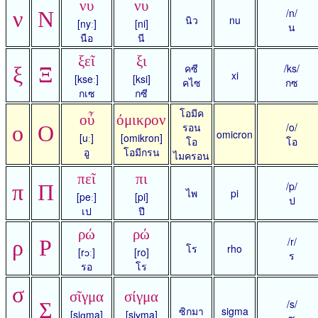
νυ
νυ
/n/
ν
Ν
นิว
nu
[nyː]
[ni]
น
นือ
นี
ξεῖ
ξι
คซี
/ks/
ξ
Ξ
xi
[kseː]
[ksi]
คไซ
กซ
กเซ
กซี
โอมีค
οὖ
όμικρον
รอน
/o/
ο
Ο
omicron
[uː]
[omikron]
โอ
โอ
อู
โอมีกรน
ไมครอน
πεῖ
πι
/p/
π
Π
ไพ
pi
[peː]
[pi]
ป
เป
ปี
ρώ
ρώ
/r/
ρ
Ρ
โร
rho
[rɔː]
[ro]
ร
รอ
โร
σ
σῖγμα
σίγμα
/s/
Σ
ซิกมา
sigma
[siɡma]
[siɣma]
ซ