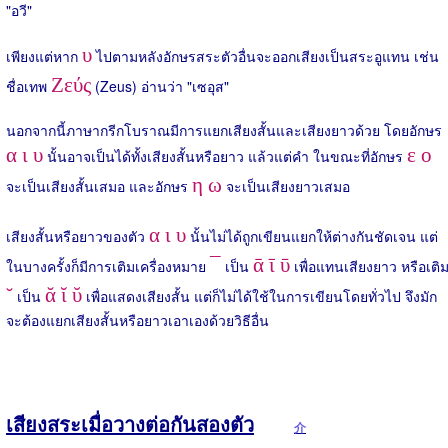
"อวี"
υ
เพียงแต่หาก
ไปตามหลังอักษรสระตัวอื่นจะออกเสียงเป็นสระอูแทน เช่น
Ζεύς
ชื่อเทพ
(Zeus) อ่านว่า "เซอุส"
นอกจากนี้ภาษากรีกโบราณมีการแยกเสียงสั้นและเสียงยาวด้วย โดยอักษร
α ι υ
ε ο
นั้นอาจเป็นได้ทั้งเสียงสั้นหรือยาว แล้วแต่คำ ในขณะที่อักษร
η ω
จะเป็นเสียงสั้นเสมอ และอักษร
จะเป็นเสียงยาวเสมอ
α ι υ
เสียงสั้นหรือยาวของตัว
นั้นไม่ได้ถูกเขียนแยกให้ต่างกันชัดเจน แต่
¯
ᾱ ῑ ῡ
ในบางครั้งก็มีการเติมเครื่องหมาย
เป็น
เพื่อแทนเสียงยาว หรือเติ
˘
ᾰ ῐ ῠ
เป็น
เพื่อแสดงเสียงสั้น แต่ก็ไม่ได้ใช้ในการเขียนโดยทั่วไป จึงมัก
จะต้องแยกเสียงสั้นหรือยาวเอาเองด้วยวิธีอื่น
เสียงสระเมื่อวางต่อกันสองตัว
介