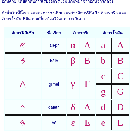
อีกทีด้วย โดยลำดับการเรียงอักษรโรมันก็มีที่มาจากอักษรกรีกด้วย
ดังนั้นในที้นี้จะขอแสดงตารางเทียบระหว่างอักษรฟินิเชีย อักษรกรีก และ
อักษรโรมัน ที่มีความเกี่ยวข้องวิวัฒนาการกันมา
อักษรฟินิเชีย
ชื่อเรียก
อักษรกรีก
อักษรโรมัน
𐤀
α
Α
a
A
ʼāleph
𐤁
β
Β
b
B
bēth
c
C
𐤂
γ
Γ
gīmel
g
G
𐤃
δ
Δ
d
D
dāleth
𐤄
ε
Ε
e
E
hē