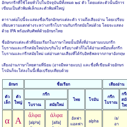
อักษรกรีกที่ใช้โดยทั่วไปในปัจจุบันมีทั้งหมด ๒๔ ตัว โดยแต่ละตัวนั้นมีการ
เขียนเป็นตัวพิมพ์เล็กและตัวพิมพ์ใหญ่
ตารางต่อไปนี้จะแสดงชื่อเรียกอักษรแต่ละตัว รวมถึงเสียงอ่าน โดยเปรียบ
เทียบความแตกต่างระหว่างกรีกโบราณกับกรีกสมัยใหม่ด้วย โดยจะแสดง
ด้วย IPA พร้อมทับศัพท์ด้วยอักษรไทย
ชื่ออักษรแต่ละตัวที่นิยมเรียกในภาษาไทยนั้นมีทั้งที่อ่านตามแบบกรีก
โบราณและกรีกสมัยใหม่ปนๆกันไป หรือบางตัวก็ไม่ได้อ่านเหมือนทั้งกรีก
โบราณและกรีกสมัยใหม่ แต่อ่านตามเสียงที่ได้รับอิทธิพลจากภาษาอังกฤษ
เสียงอ่านภาษาไทยตามที่นิยม (อาจมีหลายแบบ) และชื่อที่เขียนด้วยอักษร
โรมันก็จะใส่ลงในนี้เพื่อเปรียบเทียบด้วย
อักษร
ชื่อเรียก
เสียงอ่าน
กรี
กรีก
ตัว
ตัว
กรีก
ไทย
โรมัน
สมั
เล็ก
ใหญ่
โบราณ
โบราณ
สมัยใหม่
ใหม
ἄλφα
άλφα
อัลฟา
/a/
α
Α
alpha
[alpʰa]
[alfa]
แอลฟา
อา