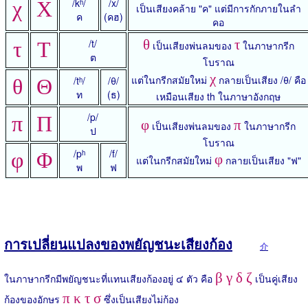
/kʰ/
/x/
χ
Χ
เป็นเสียงคล้าย "ค" แต่มีการกักภายในลำ
ค
(คฮ)
คอ
/t/
θ
τ
τ
Τ
เป็นเสียงพ่นลมของ
ในภาษากรีก
ต
โบราณ
χ
แต่ในกรีกสมัยใหม่
กลายเป็นเสียง /θ/ คือ
/tʰ/
/θ/
θ
Θ
ท
(ธ)
เหมือนเสียง th ในภาษาอังกฤษ
/p/
π
Π
φ
π
เป็นเสียงพ่นลมของ
ในภาษากรีก
ป
โบราณ
/pʰ
/f/
φ
Φ
φ
แต่ในกรีกสมัยใหม่
กลายเป็นเสียง "ฟ"
พ
ฟ
การเปลี่ยนแปลงของพยัญชนะเสียงก้อง
介
β γ δ ζ
ในภาษากรีกมีพยัญชนะที่แทนเสียงก้องอยู่ ๔ ตัว คือ
เป็นคู่เสียง
π κ τ σ
ก้องของอักษร
ซึ่งเป็นเสียงไม่ก้อง