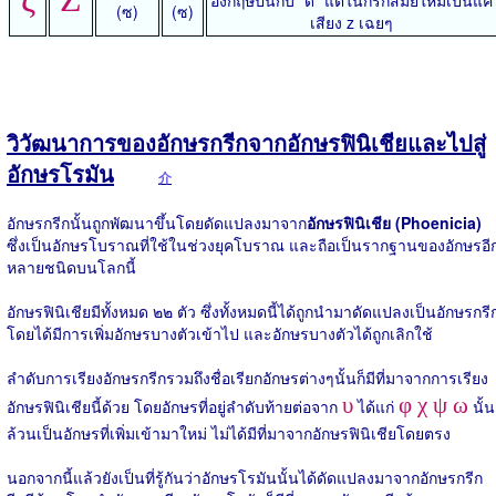
(ซ)
(ซ)
เสียง z เฉยๆ
วิวัฒนาการของอักษรกรีกจากอักษรฟินิเชียและไปสู่
อักษรโรมัน
介
อักษรกรีกนั้นถูกพัฒนาขึ้นโดยดัดแปลงมาจาก
อักษรฟินิเชีย (Phoenicia)
ซึ่งเป็นอักษรโบราณที่ใช้ในช่วงยุคโบราณ และถือเป็นรากฐานของอักษรอี
หลายชนิดบนโลกนี้
อักษรฟินิเชียมีทั้งหมด ๒๒ ตัว ซึ่งทั้งหมดนี้ได้ถูกนำมาดัดแปลงเป็นอักษรกรี
โดยได้มีการเพิ่มอักษรบางตัวเข้าไป และอักษรบางตัวได้ถูกเลิกใช้
ลำดับการเรียงอักษรกรีกรวมถึงชื่อเรียกอักษรต่างๆนั้นก็มีที่มาจากการเรียง
υ
φ χ ψ ω
อักษรฟินิเชียนี้ด้วย โดยอักษรที่อยู่ลำดับท้ายต่อจาก
ได้แก่
นั้น
ล้วนเป็นอักษรที่เพิ่มเข้ามาใหม่ ไม่ได้มีที่มาจากอักษรฟินิเชียโดยตรง
นอกจากนี้แล้วยังเป็นที่รู้กันว่าอักษรโรมันนั้นได้ดัดแปลงมาจากอักษรกรีก