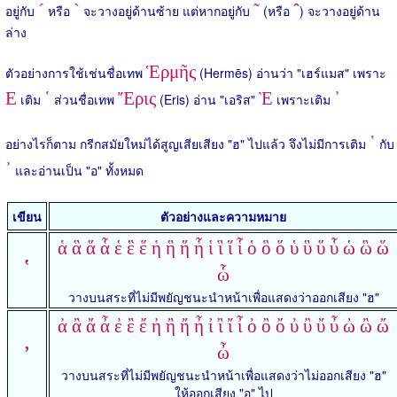
´
`
˜
ˆ
อยู่กับ
หรือ
จะวางอยู่ด้านซ้าย แต่หากอยู่กับ
(หรือ
) จะวางอยู่ด้าน
ล่าง
Ἑρμῆς
ตัวอย่างการใช้เช่นชื่อเทพ
(Hermēs) อ่านว่า "เฮร์แมส" เพราะ
Ε
῾
Ἔρις
Ὲ
᾿
เติม
ส่วนชื่อเทพ
(Eris) อ่าน "เอริส"
เพราะเติม
῾
อย่างไรก็ตาม กรีกสมัยใหม่ได้สูญเสียเสียง "ฮ" ไปแล้ว จึงไม่มีการเติม
กับ
᾿
และอ่านเป็น "อ" ทั้งหมด
เขียน
ตัวอย่างและความหมาย
ἁ ἃ ἅ ἇ ἑ ἓ ἕ ἡ ἣ ἥ ἧ ἱ ἳ ἵ ἷ ὁ ὃ ὅ ὑ ὓ ὕ ὗ ὡ ὣ ὥ
῾
ὧ
วางบนสระที่ไม่มีพยัญชนะนำหน้าเพื่อแสดงว่าออกเสียง "ฮ"
ἀ ἂ ἄ ἆ ἐ ἒ ἔ ἠ ἢ ἤ ἦ ἰ ἲ ἴ ἶ ὀ ὂ ὄ ὐ ὒ ὔ ὖ ὠ ὢ ὤ
᾿
ὦ
วางบนสระที่ไม่มีพยัญชนะนำหน้าเพื่อแสดงว่าไม่ออกเสียง "ฮ"
ให้ออกเสียง "อ" ไป