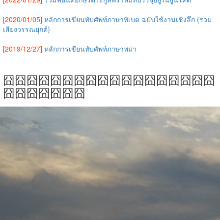
[2020/01/05]
หลักการเขียนทับศัพท์ภาษาทิเบต ฉบับใช้งานเชิงลึก (รวม
เสียงวรรณยุกต์)
[2019/12/27]
หลักการเขียนทับศัพท์ภาษาพม่า
囧囧囧囧囧囧囧囧囧囧囧囧囧囧囧囧囧囧
囧囧囧囧囧囧囧