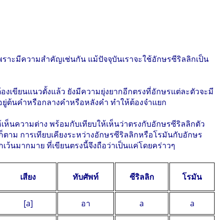
ะมีความสำคัญเช่นกัน แม้ปัจจุบันเราจะใช้อักษรซีริลลิกเป็น
งเขียนแนวตั้งแล้ว ยังมีความยุ่งยากอีกตรงที่อักษรแต่ละตัวจะมี
รืออยู่ต้นคำหรือกลางคำหรือหลังคำ ทำให้ต้องจำแยก
ห้เห็นความต่าง พร้อมกับเทียบให้เห็นว่าตรงกับอักษรซีริลลิกตัว
ตาม การเทียบเคียงระหว่างอักษรซีริลลิกหรือโรมันกับอักษร
กเว้นมากมาย ที่เขียนตรงนี้จึงถือว่าเป็นแค่โดยคร่าวๆ
เสียง
ทับศัพท์
ซีริลลิก
โรมัน
[a]
อา
а
a