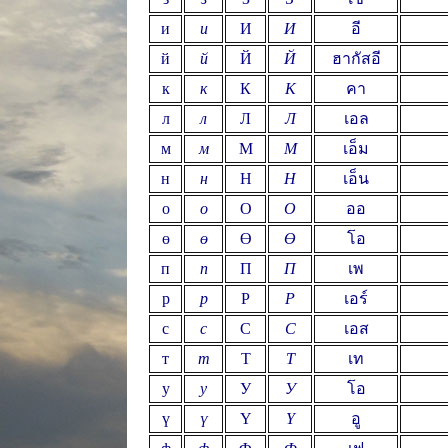
и
и
И
И
อี
й
й
Й
Й
ฮากัสอี
к
к
К
К
คา
л
л
Л
Л
เอล
м
м
М
М
เอ็ม
н
н
Н
Н
เอ็น
о
о
О
О
ออ
ө
ө
Ө
Ө
โอ
п
п
П
П
เพ
р
р
Р
Р
เอร์
с
с
С
С
เอส
т
т
Т
Т
เท
у
у
У
У
โอ
ү
ү
Ү
Ү
อู