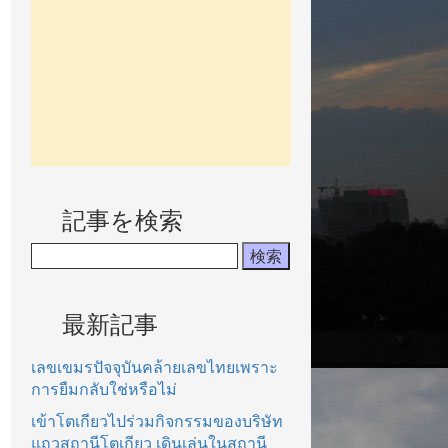
記事を検索
最新記事
เลขเขมรปัจจุบันคล้ายเลขไทยเพราะ
การยืมกลับใช่หรือไม่
เข้าโตเกียวไปร่วมกิจกรรมของบริษัท
แถวสถานีโตเกียว เดินเล่นในสถานี