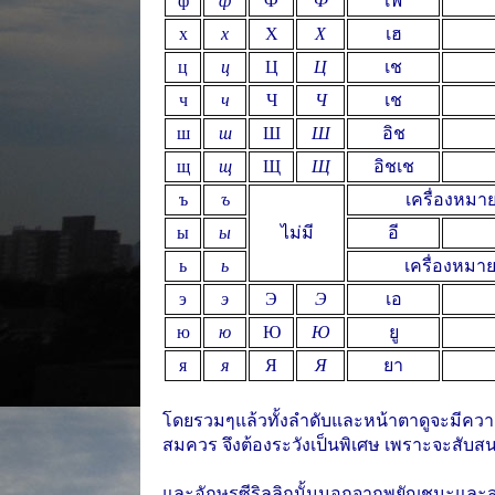
ф
ф
Ф
Ф
เฟ
х
х
Х
Х
เฮ
ц
ц
Ц
Ц
เช
ч
ч
Ч
Ч
เช
ш
ш
Ш
Ш
อิช
щ
щ
Щ
Щ
อิชเช
ъ
ъ
เครื่องหมาย
ы
ы
ไม่มี
อี
ь
ь
เครื่องหมาย
э
э
Э
Э
เอ
ю
ю
Ю
Ю
ยู
я
я
Я
Я
ยา
โดยรวมๆแล้วทั้งลำดับและหน้าตาดูจะมีความค
สมควร จึงต้องระวังเป็นพิเศษ เพราะจะสับสน
และอักษรซีริลลิกนั้นนอกจากพยัญชนะและสระแ