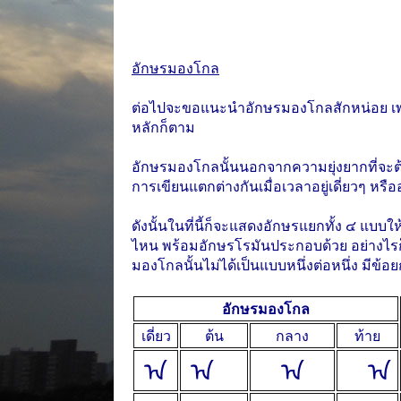
อักษรมองโกล
ต่อไปจะขอแนะนำอักษรมองโกลสักหน่อย เพรา
หลักก็ตาม
อักษรมองโกลนั้นนอกจากความยุ่งยากที่จะต้อ
การเขียนแตกต่างกันเมื่อเวลาอยู่เดี่ยวๆ ห
ดังนั้นในที่นี้ก็จะแสดงอักษรแยกทั้ง ๔ แบบใ
ไหน พร้อมอักษรโรมันประกอบด้วย อย่างไรก็
มองโกลนั้นไม่ได้เป็นแบบหนึ่งต่อหนึ่ง มีข้อย
อักษรมองโกล
เดี่ยว
ต้น
กลาง
ท้าย
ᠠ
ᠠ
ᠠ
ᠠ
ᠠ
ᠠ
ᠠ
ᠠ