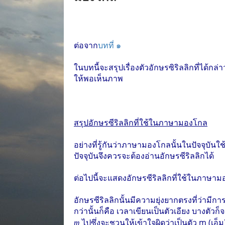
ต่อจาก
บทที่ ๑
ในบทนี้จะสรุปเรื่องตัวอักษรซิริลลิกที่ได้ก
ให้พอเห็นภาพ
สรุปอักษรซีริลลิกที่ใช้ในภาษามองโกล
อย่างที่รู้กันว่าภาษามองโกลนั้นในปัจจุบัน
ปัจจุบันจึงควรจะต้องอ่านอักษรซีริลลิกได้
ต่อไปนี้จะแสดงอักษรซีริลลิกที่ใช้ในภาษา
อักษรซีริลลิกนั้นมีความยุ่งยากตรงที่ว่ามีการ
กว่านั้นก็คือ เวลาเขียนเป็นตัวเอียง บางตัว
ไปซึ่งจะชวนให้เข้าใจผิดว่าเป็นตัว m (เอ็ม) 
т