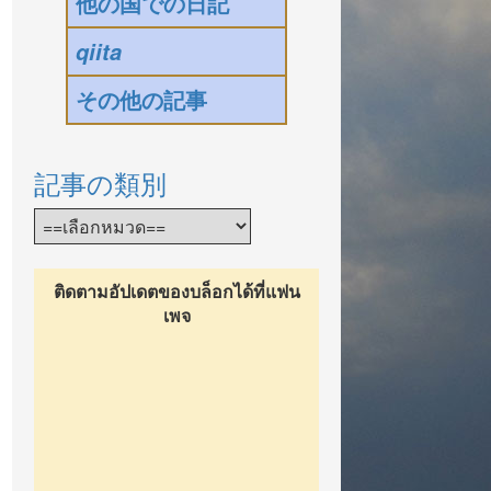
他の国での日記
qiita
その他の記事
記事の類別
ติดตามอัปเดตของบล็อกได้ที่แฟน
เพจ