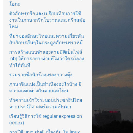
โอกะ
ตัวอักษรกรีกและเปรียบเทียบการใช้
งานในภาษากรีกโบราณและกรีกสมัย
ใหม่
ที่มาของอักษรไทยและความเกี่ยวพัน
กับอักษรอื่นๆในตระกูลอักษรพราหมี
การสร้างแบบจำลองสามมิติเป็นไฟล์
.obj วิธีการอย่างง่ายที่ไม่ว่าใครก็ลอง
ทำได้ทันที
รวมรายชื่อนักร้องเพลงกวางตุ้ง
ภาษาจีนแบ่งเป็นสำเนียงอะไรบ้าง มี
ความแตกต่างกันมากแค่ไหน
ทำความเข้าใจระบอบประชาธิปไตย
จากประวัติศาสตร์ความเป็นมา
เรียนรู้วิธีการใช้ regular expression
(regex)
การใช้ unix shell เบื้องต้น ใน linux