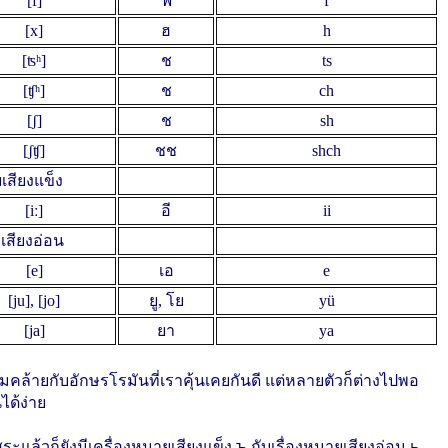
[f]
ฟ
f
[x]
ฮ
h
[ʦʰ]
ช
ts
[ʧʰ]
ช
ch
[ʃ]
ช
sh
[ʃʧ]
ชช
shch
เสียงแข็ง
[iː]
อี
ii
เสียงอ่อน
[e]
เอ
e
[ju], [jo]
ยู, โย
yü
[ja]
ยา
ya
ล้ายกับอักษรโรมันที่เราคุ้นเคยกันดี แต่หลายตัวก็ต่างไปพอ
ได้ง่าย
ล้วก็ยังมีเครื่องหมายเสียงแข็ง ъ กับเรื่องหมายเสียงอ่อน ь