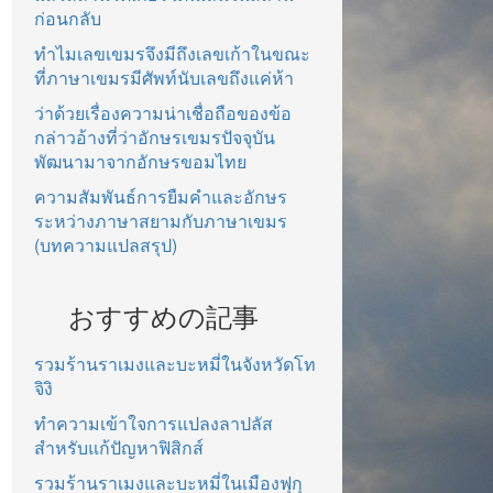
ก่อนกลับ
ทำไมเลขเขมรจึงมีถึงเลขเก้าในขณะ
ที่ภาษาเขมรมีศัพท์นับเลขถึงแค่ห้า
ว่าด้วยเรื่องความน่าเชื่อถือของข้อ
กล่าวอ้างที่ว่าอักษรเขมรปัจจุบัน
พัฒนามาจากอักษรขอมไทย
ความสัมพันธ์การยืมคำและอักษร
ระหว่างภาษาสยามกับภาษาเขมร
(บทความแปลสรุป)
おすすめの記事
รวมร้านราเมงและบะหมี่ในจังหวัดโท
จิงิ
ทำความเข้าใจการแปลงลาปลัส
สำหรับแก้ปัญหาฟิสิกส์
รวมร้านราเมงและบะหมี่ในเมืองฟุกุ