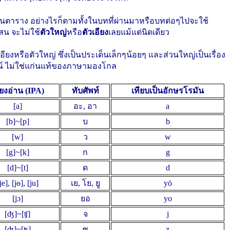
็นในตาราง อย่างไรก็ตามทั้งในบทที่ผ่านมาหรือบทต่อๆไปจะใช้
บสน จะไม่ใช้
ตัวใหญ่
หรือ
ตัวเอียง
เลยแม้แต่นิดเดียว
ียงหรือตัวใหญ่ ซึ่งเป็นประเด็นเล็กๆน้อยๆ และส่วนใหญ่เป็นเรื่อง
กรณ์ ไม่ใช่แก่นแท้ของภาษามองโกล
ียงอ่าน (IPA)
ทับศัพท์
เทียบเป็นอักษรโรมัน
[a]
อะ, อา
a
[b]~[p]
บ
b
[w]
ว
w
[g]~[k]
ก
g
[d]~[t]
ด
d
je], [jɵ], [ju]
เย, โย, ยู
yö
[jɔ]
ยอ
yo
[ʤ]~[ʧ]
จ
j
[ʣ]~[ʦ]
ซ
z