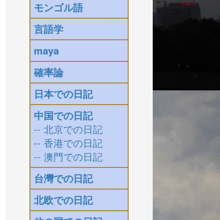
モンゴル語
言語学
maya
確率論
日本での日記
中国での日記
-- 北京での日記
-- 香港での日記
-- 澳門での日記
台灣での日記
北欧での日記