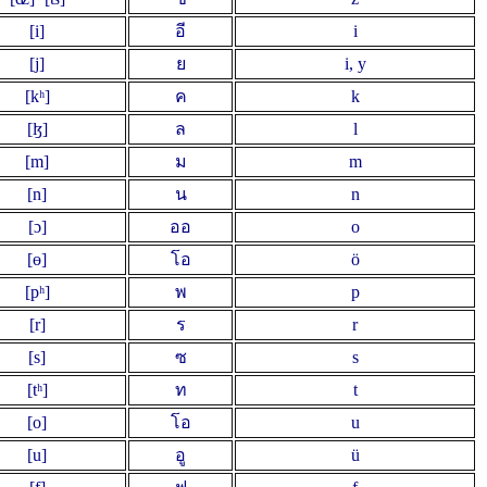
[i]
อี
i
[j]
ย
i, y
[kʰ]
ค
k
[ɮ]
ล
l
[m]
ม
m
[n]
น
n
[ɔ]
ออ
o
[ɵ]
โอ
ö
[pʰ]
พ
p
[r]
ร
r
[s]
ซ
s
[tʰ]
ท
t
[o]
โอ
u
[u]
อู
ü