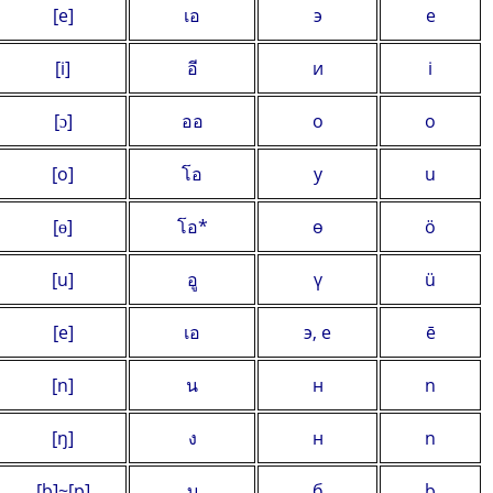
[e]
เอ
э
e
[i]
อี
и
i
[ɔ]
ออ
о
o
[o]
โอ
у
u
[ɵ]
โอ*
ө
ö
[u]
อู
ү
ü
[e]
เอ
э, e
ē
[n]
น
н
n
[ŋ]
ง
н
n
[b]~[p]
บ
б
b