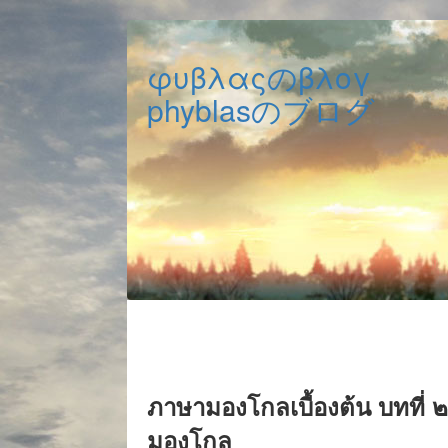
φυβλαςのβλογ
phyblasのブログ
ภาษามองโกลเบื้องต้น บทที่ ๒:
มองโกล