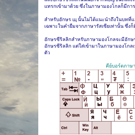
แทรกเข้ามาด้วย ซึ่งในภาษามองโกลก็มีการใช้
สำหรับอักษร щ นั้นไม่ได้แนะนำถึงในบทที
เฉพาะในคำยืมจากภาษารัสเซียเท่านั้น ซึ่งก็ม
อักษรซีริลลิกสำหรับภาษามองโกลจะมีอักษร ө ก
อักษรซีริลลิก แต่ใส่เข้ามาในภาษามองโกล
ตัว
คีย์บอร์ดภาษ