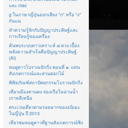
และ mac
g ในภาษาญี่ปุ่นออกเสียง "ก" หรือ "ง"
กันแน่
ทำความรู้จักกับปัญญาประดิษฐ์และ
การเรียนรู้ของเครื่อง
ค้นพบระบบดาวเคราะห์ ๘ ดวง เบื้อง
หลังความสำเร็จคือปัญญาประดิษฐ์
(AI)
หอดูดาวโบราณปักกิ่ง ตอนที่ ๑: แท่น
สังเกตการณ์และสวนดอกไม้
พิพิธภัณฑ์สถาปัตยกรรมโบราณปักกิ่ง
เที่ยวเมืองตานตง ล่องเรือในน่านน้ำ
เกาหลีเหนือ
ตระเวนเที่ยวตามรอยฉากของอนิเมะ
ในญี่ปุ่น ปี 2013
เที่ยวชมหอดูดาวที่ฐานสังเกตการณ์ซิง