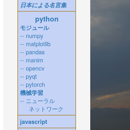
日本による名言集
python
モジュール
-- numpy
-- matplotlib
-- pandas
-- manim
-- opencv
-- pyqt
-- pytorch
機械学習
-- ニューラル
ネットワーク
javascript