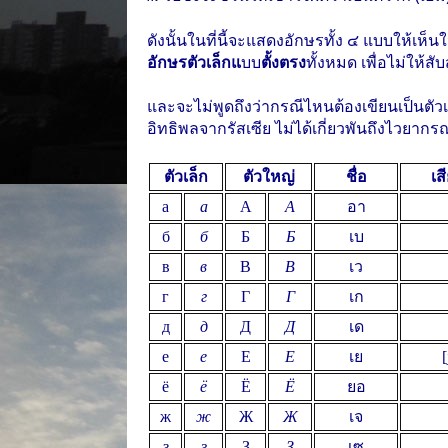
ดังนั้นในที่นี้จะแสดงอักษรทั้ง ๔ แบบให้เห
อักษรตัวเล็กแ
บบ
ตั้งตรง
ทั้งหมด เพื่อไม่ให้สั
และจะไม่พูดถึงว่ากรณีไหนต้องเขียนเป็นตัวเอ
อิทธิพลจากรัสเซีย ไม่ได้เกี่ยวพันถึงไวยา
ตัวเล็ก
ตัวใหญ่
ชื่อ
เส
а
а
А
А
อา
б
б
Б
Б
เบ
в
в
В
В
เว
г
г
Г
Г
เก
д
д
Д
Д
เด
е
е
Е
Е
เย
[
ё
ё
Ё
Ё
ยอ
ж
ж
Ж
Ж
เจ
з
з
З
З
เซ