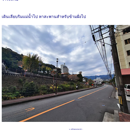
เดินเลียบริมแม่น้ำไป หาสะพานสำหรับข้ามฝั่งไป
いずみおおはし