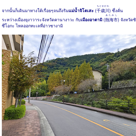
ちとせがわ
จากนั้นก็เดินมาทางใต้เรื่อยๆจนถึงริม
แม่น้ำจิโตเสะ
(
千歳川
) ซึ่งคั่น
あたみし
ระหว่างเมืองยุงาวาระจังหวัดคานางาวะ กับ
เมืองอาตามิ
(
熱海市
) จังหวัดชิ
ซึโอกะ ไหลออกทะเลที่อ่าวซางามิ