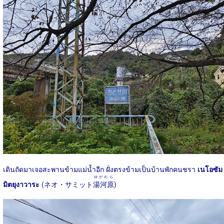
เดินถัดมาเจอสะพานข้ามแม่น้ำอีก ฝั่งตรงข้ามเป็นบ้านพักคนชรา
เนโอซัม
ゆがわら
มิตยุงาวาระ
(ネオ・サミット
湯河原
)