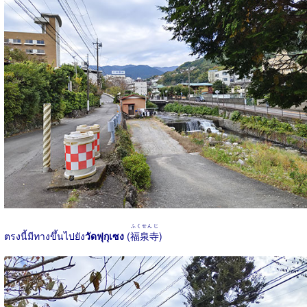
ふくせんじ
ตรงนี้มีทางขึ้นไปยัง
วัดฟุกุเซง
(
福泉寺
)