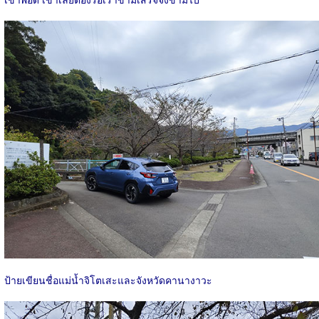
ป้ายเขียนชื่อแม่น้ำจิโตเสะและจังหวัดคานางาวะ