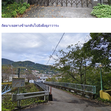
ถัดมาเจอทางข้ามกลับไปยังฝั่งยุงาวาระ