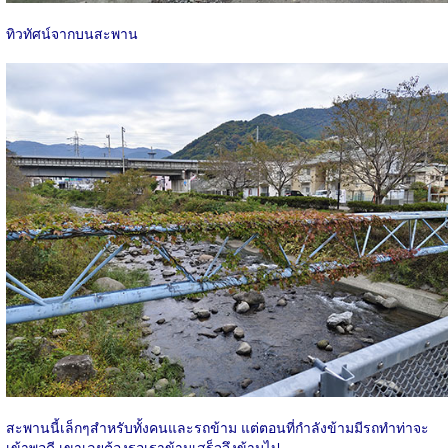
ทิวทัศน์จากบนสะพาน
สะพานนี้เล็กๆสำหรับทั้งคนและรถข้าม แต่ตอนที่กำลังข้ามมีรถทำท่าจะ
เข้าพอดี เขาเลยต้องรอเราข้ามเสร็จจึงข้ามไป