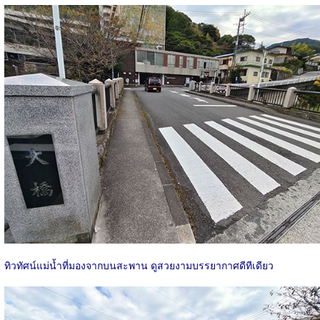
ทิวทัศน์แม่น้ำที่มองจากบนสะพาน ดูสวยงามบรรยากาศดีทีเดียว