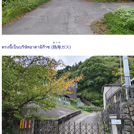
あたみ
ตรงนี้เป็นบริษัทอาตามิก๊าซ (
熱海
ガス)