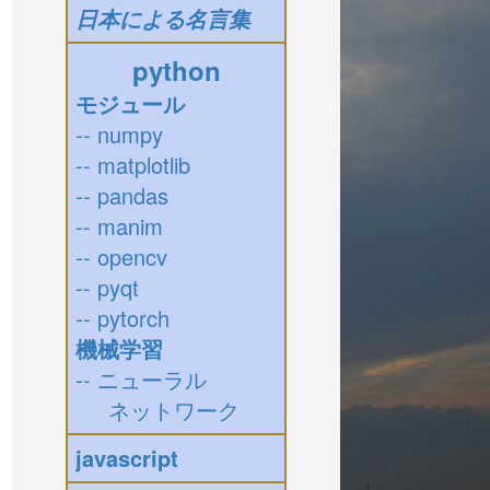
日本による名言集
python
モジュール
-- numpy
-- matplotlib
-- pandas
-- manim
-- opencv
-- pyqt
-- pytorch
機械学習
-- ニューラル
ネットワーク
javascript