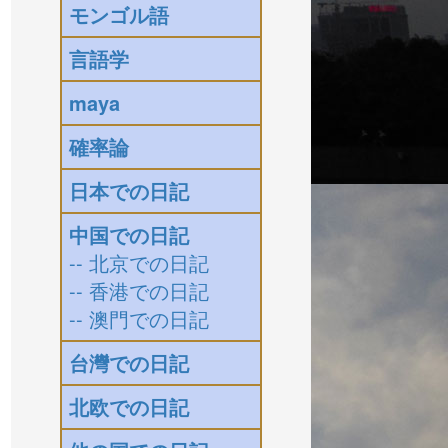
モンゴル語
言語学
maya
確率論
日本での日記
中国での日記
-- 北京での日記
-- 香港での日記
-- 澳門での日記
台灣での日記
北欧での日記