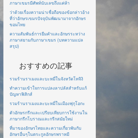
ภาษาเขมรมีศัพท์นับเลขถึงแค่ห้า
ว่าด้วยเรื่องความน่าเชื่อถือของข้อกล่าวอ้าง
ที่ว่าอักษรเขมรปัจจุบันพัฒนามาจากอักษร
ขอมไทย
ความสัมพันธ์การยืมคำและอักษรระหว่าง
ภาษาสยามกับภาษาเขมร (บทความแปล
สรุป)
おすすめの記事
รวมร้านราเมงและบะหมี่ในจังหวัดโทจิงิ
ทำความเข้าใจการแปลงลาปลัสสำหรับแก้
ปัญหาฟิสิกส์
รวมร้านราเมงและบะหมี่ในเมืองฟุกุโอกะ
ตัวอักษรกรีกและเปรียบเทียบการใช้งานใน
ภาษากรีกโบราณและกรีกสมัยใหม่
ที่มาของอักษรไทยและความเกี่ยวพันกับ
อักษรอื่นๆในตระกูลอักษรพราหมี