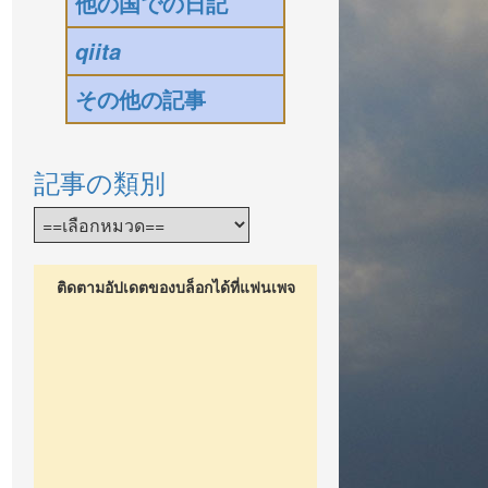
他の国での日記
qiita
その他の記事
記事の類別
ติดตามอัปเดตของบล็อกได้ที่แฟนเพจ