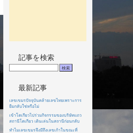
記事を検索
最新記事
เลขเขมรปัจจุบันคล้ายเลขไทยเพราะการ
ยืมกลับใช่หรือไม่
เข้าโตเกียวไปร่วมกิจกรรมของบริษัทแถว
สถานีโตเกียว เดินเล่นในสถานีก่อนกลับ
ทำไมเลขเขมรจึงมีถึงเลขเก้าในขณะที่