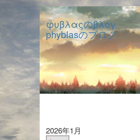
φυβλαςのβλογ
phyblasのブログ
2026年1月