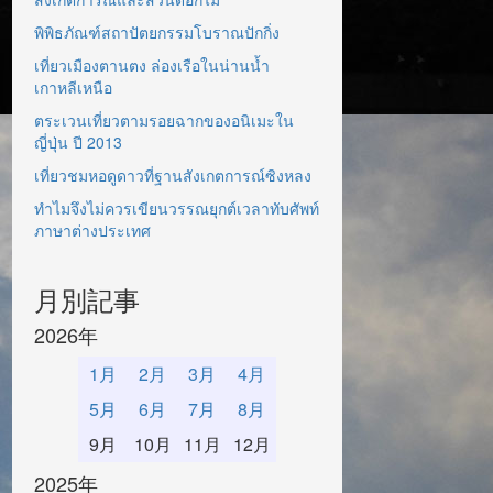
พิพิธภัณฑ์สถาปัตยกรรมโบราณปักกิ่ง
เที่ยวเมืองตานตง ล่องเรือในน่านน้ำ
เกาหลีเหนือ
ตระเวนเที่ยวตามรอยฉากของอนิเมะใน
ญี่ปุ่น ปี 2013
เที่ยวชมหอดูดาวที่ฐานสังเกตการณ์ซิงหลง
ทำไมจึงไม่ควรเขียนวรรณยุกต์เวลาทับศัพท์
ภาษาต่างประเทศ
月別記事
2026年
1月
2月
3月
4月
5月
6月
7月
8月
9月
10月
11月
12月
2025年