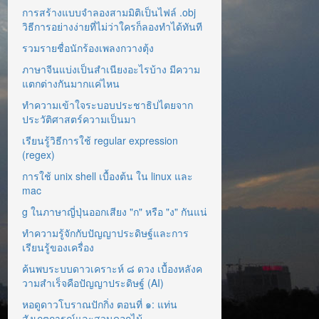
การสร้างแบบจำลองสามมิติเป็นไฟล์ .obj
วิธีการอย่างง่ายที่ไม่ว่าใครก็ลองทำได้ทันที
รวมรายชื่อนักร้องเพลงกวางตุ้ง
ภาษาจีนแบ่งเป็นสำเนียงอะไรบ้าง มีความ
แตกต่างกันมากแค่ไหน
ทำความเข้าใจระบอบประชาธิปไตยจาก
ประวัติศาสตร์ความเป็นมา
เรียนรู้วิธีการใช้ regular expression
(regex)
การใช้ unix shell เบื้องต้น ใน linux และ
mac
g ในภาษาญี่ปุ่นออกเสียง "ก" หรือ "ง" กันแน่
ทำความรู้จักกับปัญญาประดิษฐ์และการ
เรียนรู้ของเครื่อง
ค้นพบระบบดาวเคราะห์ ๘ ดวง เบื้องหลังค
วามสำเร็จคือปัญญาประดิษฐ์ (AI)
หอดูดาวโบราณปักกิ่ง ตอนที่ ๑: แท่น
สังเกตการณ์และสวนดอกไม้