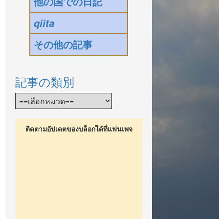
他の国での日記
qiita
その他の記事
記事の類別
ติดตามอัปเดตของบล็อกได้ที่แฟนเพจ