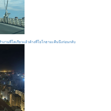
ทำงานที่โตเกียวแล้วค้างที่โยโกฮามะคืนนึงก่อนกลับ