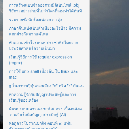
การสร้างแบบจำลองสามมิติเป็นไฟล์ .obj
วิธีการอย่างง่ายที่ไม่ว่าใครก็ลองทำได้ทันที
รวมรายชื่อนักร้องเพลงกวางตุ้ง
ภาษาจีนแบ่งเป็นสำเนียงอะไรบ้าง มีความ
แตกต่างกันมากแค่ไหน
ทำความเข้าใจระบอบประชาธิปไตยจาก
ประวัติศาสตร์ความเป็นมา
เรียนรู้วิธีการใช้ regular expression
(regex)
การใช้ unix shell เบื้องต้น ใน linux และ
mac
g ในภาษาญี่ปุ่นออกเสียง "ก" หรือ "ง" กันแน่
ทำความรู้จักกับปัญญาประดิษฐ์และการ
เรียนรู้ของเครื่อง
ค้นพบระบบดาวเคราะห์ ๘ ดวง เบื้องหลังค
วามสำเร็จคือปัญญาประดิษฐ์ (AI)
หอดูดาวโบราณปักกิ่ง ตอนที่ ๑: แท่น
สังเกตการณ์และสวนดอกไม้