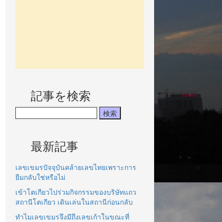
記事を検索
最新記事
เลขเขมรปัจจุบันคล้ายเลขไทยเพราะการ
ยืมกลับใช่หรือไม่
เข้าโตเกียวไปร่วมกิจกรรมของบริษัทแถว
สถานีโตเกียว เดินเล่นในสถานีก่อนกลับ
ทำไมเลขเขมรจึงมีถึงเลขเก้าในขณะที่