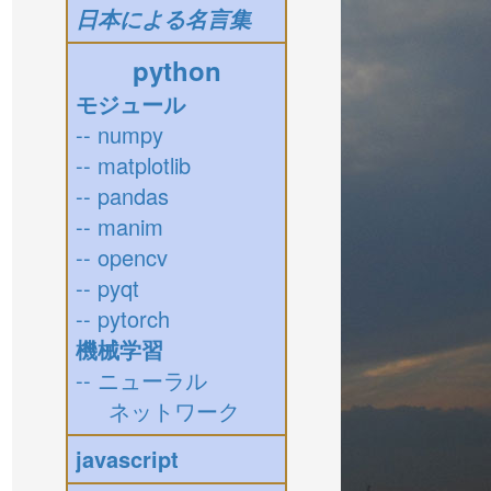
日本による名言集
python
モジュール
-- numpy
-- matplotlib
-- pandas
-- manim
-- opencv
-- pyqt
-- pytorch
機械学習
-- ニューラル
ネットワーク
javascript