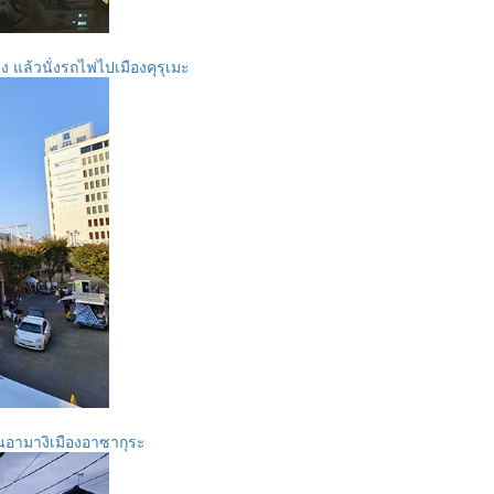
ิง แล้วนั่งรถไฟไปเมืองคุรุเมะ
นอามางิเมืองอาซากุระ