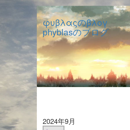
φυβλαςのβλογ
phyblasのブログ
2024年9月