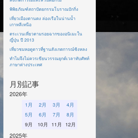
พิพิธภัณฑ์สถาปัตยกรรมโบราณปักกิ่ง
เที่ยวเมืองตานตง ล่องเรือในน่านน้ำ
เกาหลีเหนือ
ตระเวนเที่ยวตามรอยฉากของอนิเมะใน
ญี่ปุ่น ปี 2013
เที่ยวชมหอดูดาวที่ฐานสังเกตการณ์ซิงหลง
ทำไมจึงไม่ควรเขียนวรรณยุกต์เวลาทับศัพท์
ภาษาต่างประเทศ
月別記事
2026年
1月
2月
3月
4月
5月
6月
7月
8月
9月
10月
11月
12月
2025年