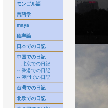
モンゴル語
言語学
maya
確率論
日本での日記
中国での日記
-- 北京での日記
-- 香港での日記
-- 澳門での日記
台灣での日記
北欧での日記