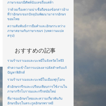
ภาษาเขมรมีศัพท์นับเลขถึงแค่ห้า
ว่าด้วยเรื่องความน่าเชื่อถือของข้อกล่าวอ้าง
ที่ว่าอักษรเขมรปัจจุบันพัฒนามาจากอักษร
ขอมไทย
ความสัมพันธ์การยืมคำและอักษรระหว่าง
ภาษาสยามกับภาษาเขมร (บทความแปล
สรุป)
おすすめの記事
รวมร้านราเมงและบะหมี่ในจังหวัดโทจิงิ
ทำความเข้าใจการแปลงลาปลัสสำหรับแก้
ปัญหาฟิสิกส์
รวมร้านราเมงและบะหมี่ในเมืองฟุกุโอกะ
ตัวอักษรกรีกและเปรียบเทียบการใช้งานใน
ภาษากรีกโบราณและกรีกสมัยใหม่
ที่มาของอักษรไทยและความเกี่ยวพันกับ
อักษรอื่นๆในตระกูลอักษรพราหมี