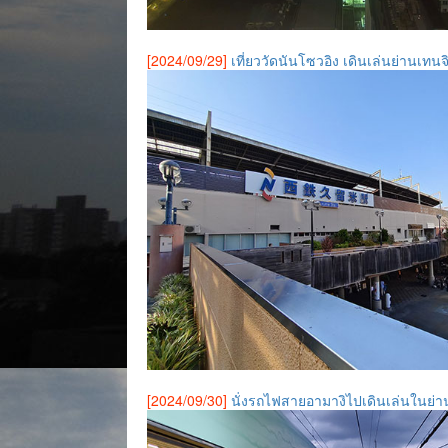
[2024/09/29]
เที่ยววัดนันโซวอิง เดินเล่นย่านเทนจ
[2024/09/30]
นั่งรถไฟสายอามางิไปเดินเล่นในย่า