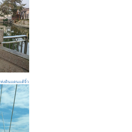
่แห่งดินแดนแต้จิ๋ว