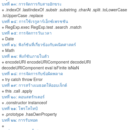
บทที่ ๑๓: การจัดการกับสายอักขระ
※ .indexOf .lastIndexOf .substr .substring .charAt .split .toLowerCase
.toUpperCase .replace
บทที่ ๑๔: การใช้เรกูลาร์เอ็กซ์เพรชชัน
※ RegExp.exec RegExp.test .search .match
บทที่ ๑๕: การจัดการวันเวลา
※ Date
บทที่ ๑๖: ฟังก์ชันที่เกี่ยวข้องกับคณิตศาสตร์
※ Math
บทที่ ๑๗: ฟังก์ชันภายในตัว
※ encodeURI encodeURIComponent decodeURI
decodeURIComponent eval isFinite isNaN
บทที่ ๑๘: การจัดการกับข้อผิดพลาด
※ try catch throw Error
บทที่ ๑๙: การสร้างเมธอดให้ออบเจ็กต์
※ this .call .apply
บทที่ ๒๐: คอนสตรักเตอร์
※ .constructor instanceof
บทที่ ๒๑: โพรโทไทป์
※ .prototype .hasOwnProperty
บทที่ ๒๒: การรับทอด
※