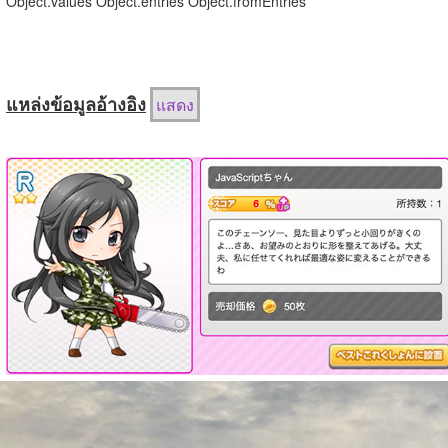
Object.values Object.entries Object.fromEntries
แหล่งข้อมูลอ้างอิง
แสดง