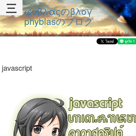
三
φυβλαςのβλογ
phyblasのブログ
javascript