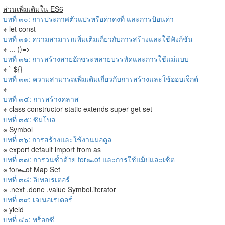
ส่วนเพิ่มเติมใน ES6
บทที่ ๓๐: การประกาศตัวแปรหรือค่าคงที่ และการป้อนค่า
※ let const
บทที่ ๓๑: ความสามารถเพิ่มเติมเกี่ยวกับการสร้างและใช้ฟังก์ชัน
※ ... ()=>
บทที่ ๓๒: การสร้างสายอักขระหลายบรรทัดและการใช้แม่แบบ
※ ` ${}
บทที่ ๓๓: ความสามารถเพิ่มเติมเกี่ยวกับการสร้างและใช้ออบเจ็กต์
※
บทที่ ๓๔: การสร้างคลาส
※ class constructor static extends super get set
บทที่ ๓๕: ซิมโบล
※ Symbol
บทที่ ๓๖: การสร้างและใช้งานมอดูล
※ export default import from as
บทที่ ๓๗: การวนซ้ำด้วย for๛of และการใช้แม็ปและเซ็ต
※ for๛of Map Set
บทที่ ๓๘: อิเทอเรเตอร์
※ .next .done .value Symbol.iterator
บทที่ ๓๙: เจเนอเรเตอร์
※ yield
บทที่ ๔๐: พร็อกซี