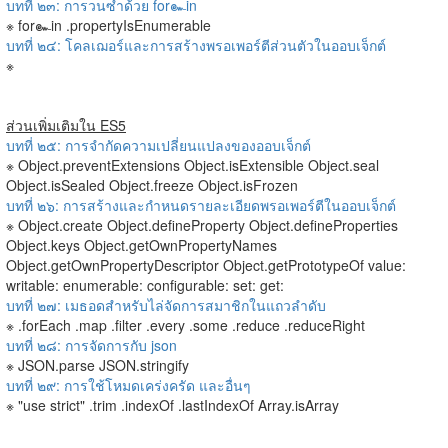
บทที่ ๒๓: การวนซ้ำด้วย for๛in
※ for๛in .propertyIsEnumerable
บทที่ ๒๔: โคลเฌอร์และการสร้างพรอเพอร์ตีส่วนตัวในออบเจ็กต์
※
ส่วนเพิ่มเติมใน ES5
บทที่ ๒๕: การจำกัดความเปลี่ยนแปลงของออบเจ็กต์
※ Object.preventExtensions Object.isExtensible Object.seal
Object.isSealed Object.freeze Object.isFrozen
บทที่ ๒๖: การสร้างและกำหนดรายละเอียดพรอเพอร์ตีในออบเจ็กต์
※ Object.create Object.defineProperty Object.defineProperties
Object.keys Object.getOwnPropertyNames
Object.getOwnPropertyDescriptor Object.getPrototypeOf value:
writable: enumerable: configurable: set: get:
บทที่ ๒๗: เมธอดสำหรับไล่จัดการสมาชิกในแถวลำดับ
※ .forEach .map .filter .every .some .reduce .reduceRight
บทที่ ๒๘: การจัดการกับ json
※ JSON.parse JSON.stringify
บทที่ ๒๙: การใช้โหมดเคร่งครัด และอื่นๆ
※ "use strict" .trim .indexOf .lastIndexOf Array.isArray