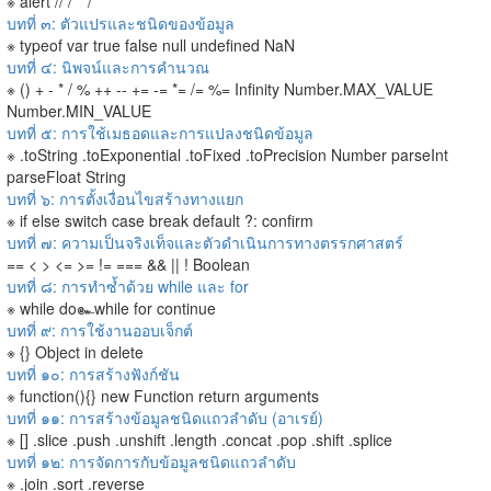
※ alert // /* */
บทที่ ๓: ตัวแปรและชนิดของข้อมูล
※ typeof var true false null undefined NaN
บทที่ ๔: นิพจน์และการคำนวณ
※ () + - * / % ++ -- += -= *= /= %= Infinity Number.MAX_VALUE
Number.MIN_VALUE
บทที่ ๕: การใช้เมธอดและการแปลงชนิดข้อมูล
※ .toString .toExponential .toFixed .toPrecision Number parseInt
parseFloat String
บทที่ ๖: การตั้งเงื่อนไขสร้างทางแยก
※ if else switch case break default ?: confirm
บทที่ ๗: ความเป็นจริงเท็จและตัวดำเนินการทางตรรกศาสตร์
== < > <= >= != === && || ! Boolean
บทที่ ๘: การทำซ้ำด้วย while และ for
※ while do๛while for continue
บทที่ ๙: การใช้งานออบเจ็กต์
※ {} Object in delete
บทที่ ๑๐: การสร้างฟังก์ชัน
※ function(){} new Function return arguments
บทที่ ๑๑: การสร้างข้อมูลชนิดแถวลำดับ (อาเรย์)
※ [] .slice .push .unshift .length .concat .pop .shift .splice
บทที่ ๑๒: การจัดการกับข้อมูลชนิดแถวลำดับ
※ .join .sort .reverse