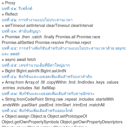
※ Proxy
บทที่ ๔๑: รีเฟล็กต์
※ Reflect
บทที่ ๔๒: การทำงานแบบไม่ประสานเวลา
※ setTimeout setInterval clearTimeout clearInterval
บทที่ ๔๓: คำมั่นสัญญา
※ Promise .then .catch .finally Promise.all Promise.race
Promise.allSettled Promise.resolve Promise.reject
บทที่ ๔๔: การสร้างฟังก์ชันสำหรับทำงานแบบไม่ประสานเวลาด้วย async
และ await
※ async await fetch
บทที่ ๔๕: เลขจำนวนเต็มที่มีค่าใหญ่มาก
※ BigInt BigInt.asIntN BigInt.asUintN
บทที่ ๔๖: ฟังก์ชันและเมธอดเพิ่มเติมสำหรับแถวลำดับ
※ Array.from Array.of .fill .copyWithin .find .findIndex .keys .values
.entries .includes .flat .flatMap
บทที่ ๔๗: ฟังก์ชันและเมธอดเพิ่มเติมสำหรับสายอักขระ
※ String.fromCodePoint String.raw
.repeat .includes .startsWith
.endsWith .padStart .padEnd .trimStart .trimEnd .matchAll
บทที่ ๔๘: ฟังก์ชันเพิ่มเติมสำหรับออบเจ็กต์
※ Object.assign Object.is Object.setPrototypeOf
Object.getOwnPropertySymbols Object.getOwnPropertyDescriptors