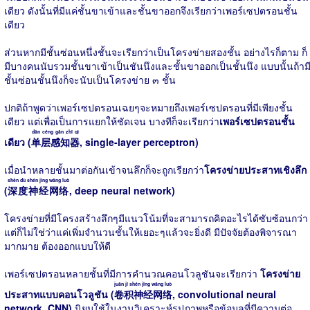
เดียว ดังนั้นที่มีแค่ชั้นขาเข้าและชั้นขาออกจึงเรียกว่าเพอร์เซปตรอนชั้น
เดียว
ส่วนหากมีชั้นซ่อนหนึ่งชั้นจะเรียกว่าเป็นโครงข่ายสองชั้น อย่างไรก็ตาม ก็
มีบางคนนับรวมชั้นขาเข้าเป็นชันนึงและชั้นขาออกเป็นชั้นนึง แบบนั้นถ้าม
ชั้นซ่อนชั้นนึงก็จะนับเป็นโครงข่าย ๓ ชั้น
ปกติถ้าพูดว่าเพอร์เซปตรอนเฉยๆจะหมายถึงเพอร์เซปตรอนที่มีเพียงชั้น
เดียว แต่เพื่อเป็นการแยกให้ชัดเจน บางทีก็จะเรียกว่า
เพอร์เซปตรอนชั้น
dān céng gǎn zhī qì
เดียว (
单层感知器
, single-layer perceptron)
เมื่อนำหลายชั้นมาต่อกันเข้าจนลึกก็จะถูกเรียกว่า
โครงข่ายประสาทเชิงลึก
shēn dù shén jīng wǎng luò
(
深度神经网络
, deep neural network)
โครงข่ายที่มีโครงสร้างลึกๆมีแนวโน้มที่จะสามารถคิดอะไรได้ซับซ้อนกว่า
แต่ก็ไม่ใช่ว่าแค่เพิ่มจำนวนชั้นให้เยอะๆแล้วจะยิ่งดี มีปัจจัยต้องพิจารณา
มากมาย ต้องออกแบบให้ดี
เพอร์เซปตรอนหลายชั้นที่มีการคำนวณคอนโวลูชันจะเรียกว่า
โครงข่าย
juǎn jī shén jīng wǎng luò
ประสาทแบบคอนโวลูชัน (
卷积神经网络
, convolutional neural
network, CNN)
นิยมใช้ในงานวิเคราะห์รูปภาพหรือข้อมูลที่มีความต่อ