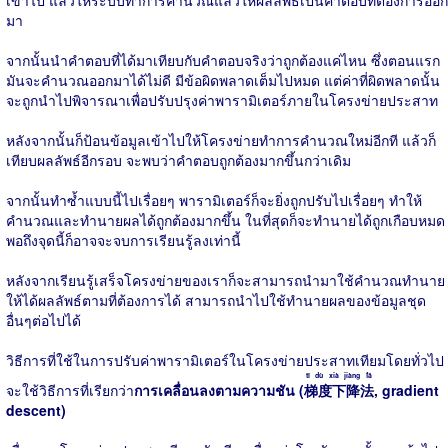
มา
จากนั้นนำคำตอบที่ได้มาเทียบกับคำตอบจริงว่าถูกต้องแค่ไหน ซึ่งตอนแรก
มันจะคำนวณออกมาได้ไม่ดี มีข้อผิดพลาดเต็มไปหมด แต่ค่าที่ผิดพลาดนั้น
จะถูกนำไปพิจารณาเพื่อปรับปรุงค่าพารามิเตอร์ภายในโครงข่ายประสาท
หลังจากนั้นก็ป้อนข้อมูลเข้าไปให้โครงข่ายทำการคำนวณใหม่อีกที แล้วก็
เทียบผลลัพธ์อีกรอบ จะพบว่าคำตอบถูกต้องมากขึ้นกว่าเดิม
จากนั้นทำซ้ำแบบนี้ไปเรื่อยๆ พารามิเตอร์ก็จะยิ่งถูกปรับไปเรื่อยๆ ทำให้
คำนวณและทำนายผลได้ถูกต้องมากขึ้น ในที่สุดก็จะทำนายได้ถูกเกือบหมด
พอถึงจุดนี้ก็อาจจะจบการเรียนรู้ลงเท่านี้
หลังจากเรียนรู้เสร็จโครงข่ายของเราก็จะสามารถนำมาใช้คำนวณทำนาย
ให้ได้ผลลัพธ์ตามที่ต้องการได้ สามารถนำไปใช้ทำนายผลของข้อมูลชุด
อื่นๆต่อไปได้
วิธีการที่ใช้ในการปรับค่าพารามิเตอร์ในโครงข่ายประสาทเทียมโดยทั่วไป
tī dù xià jiàng fǎ
จะใช้วิธีการที่เรียกว่า
การเคลื่อนลงตามความชัน (
梯度下降法
, gradient
descent)