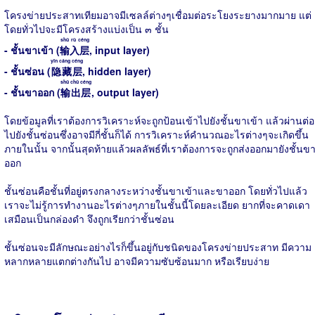
โครงข่ายประสาทเทียมอาจมีเซลล์ต่างๆเชื่อมต่อระโยงระยางมากมาย แต่
โดยทั่วไปจะมีโครงสร้างแบ่งเป็น ๓ ชั้น
shū rù céng
- ชั้นขาเข้า (
输入层
, input layer)
yǐn cáng céng
- ชั้นซ่อน (
隐藏层
, hidden layer)
shū chū céng
- ชั้นขาออก (
输出层
, output layer)
โดยข้อมูลที่เราต้องการวิเคราะห์จะถูกป้อนเข้าไปยังชั้นขาเข้า แล้วผ่านต่อ
ไปยังชั้นซ่อนซึ่งอาจมีกี่ชั้นก็ได้ การวิเคราะห์คำนวณอะไรต่างๆจะเกิดขึ้น
ภายในนั้น จากนั้นสุดท้ายแล้วผลลัพธ์ที่เราต้องการจะถูกส่งออกมายังชั้นข
ออก
ชั้นซ่อนคือชั้นที่อยู่ตรงกลางระหว่างชั้นขาเข้าและขาออก โดยทั่วไปแล้ว
เราจะไม่รู้การทำงานอะไรต่างๆภายในชั้นนี้โดยละเอียด ยากที่จะคาดเดา
เสมือนเป็นกล่องดำ จึงถูกเรียกว่าชั้นซ่อน
ชั้นซ่อนจะมีลักษณะอย่างไรก็ขึ้นอยู่กับชนิดของโครงข่ายประสาท มีความ
หลากหลายแตกต่างกันไป อาจมีความซับซ้อนมาก หรือเรียบง่าย