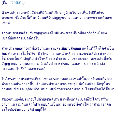
(ที่มา:
วิกิพีเดีย
)
ตัวเซลล์ประสาทคือสีม่วงที่มีก้อนสีเขียวอยู่ด้านใน จะเห็นว่ามีกิ่งก้าน
มากมาย ซึ่งส่วนนี้เป็นบริเวณที่รับสัญญาณกระแสประสาทจากเซลล์หลาย
เซลล์
จากนั้นตัวเซลล์จะส่งสัญญาณต่อไปยังทางขวา ซึ่งก็มีแตกกิ่งก้านไปยัง
เซลล์อีกหลายเซลล์ต่อไป
ส่วนประกอบต่างๆมีชื่อเรียกและรายละเอียดปลีกย่อย แต่ในที่นี้ไม่ได้จำเป็น
ต้องจำ เพราะไม่ใช่วิชาชีววิทยา เราแค่นำหลักการของเซลล์ประสาทมา
ใช้ ประเด็นสำคัญคือเข้าใจหลักการทำงาน ว่าเซลล์ประสาทเซลล์หนึ่งรับ
สัญญาณมาจากหลายเซลล์ แล้วทำการประมาณผลบางอย่าง แล้วส่ง
กระแสต่อไปยังอีกหลายเซลล์
ในโครงข่ายประสาทเทียม เซลล์ประสาทแต่ละเซลล์นั้นภายในจะเกิดการ
คำนวณอย่างง่ายๆขึ้น เป็นแค่หน่วยคำนวณง่ายๆ แต่เมื่อหน่วยเล็กๆนี้มา
รวมกันเข้าเยอะๆก็จะเกิดเป็นระบบที่สามารถคำนวณอะไรซับซ้อนได้ขึ้นม
สมองคนเองก็ประกอบไปด้วยเซลล์ประสาทซึ่งแต่ละเซลล์ก็มีโครงสร้าง
ง่ายๆ แต่รวมกันแล้วก็ประกอบกันเป็นสมองมนุษย์ซึ่งทำให้เราสามารถคิด
อะไรซับซ้อนอย่างที่ทำอยู่นี้ได้