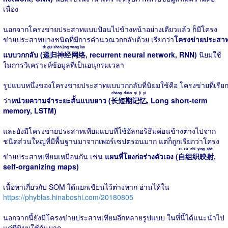
เนื่อง
นอกจากโครงข่ายประสาทแบบป้อนไปข้างหน้าอย่างเดียวแล้ว ก็มีโครง
ข่ายประสาทบางชนิดที่มีการคำนวณวกกลับด้วย เรียกว่า
โครงข่ายประสา
dì guī shén jīng wǎng luò
แบบวกกลับ (
递归神经网络
, recurrent neural network, RNN)
นิยมใช้
ในการวิเคราะห์ข้อมูลที่เป็นอนุกรมเวลา
รูปแบบหนึ่งของโครงข่ายประสาทแบบวกกลับที่นิยมใช้คือ โครงข่ายที่เรีย
cháng duǎn qī jì yì
ว่า
หน่วยความจำระยะสั้นแบบยาว (
长短期记忆
, Long short-term
memory, LSTM)
และยังมีโครงข่ายประสาทเทียมแบบที่ใช้อัลกอริธึมค่อนข้างต่างไปจาก
ชนิดส่วนใหญ่ที่มีพื้นฐานมาจากเพอร์เซปตรอนมาก แต่ก็ถูกเรียกว่าโครง
zì zǔ zhī yìng shè
ข่ายประสาทเทียมเหมือนกัน เช่น
แผนที่โยงก่อร่างตัวเอง (
自组织映射
,
self-organizing maps)
เนื้อหาเกี่ยวกับ SOM ได้แยกเขียนไว้ต่างหาก อ่านได้ใน
https://phyblas.hinaboshi.com/20180805
นอกจากนี้ยังมีโครงข่ายประสาทเทียมอีกหลายรูปแบบ ในที่นี้ได้แนะนำไป
แค่ที่นิยมใช้กันมาก