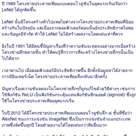
ปี 1989 โครงข่ายประสาทเทียมแบบคอนโวลูชันในยุคแรกเริ่มเรียกว่า
LeNet ได้ถูกคิดขึ้น
LeNet นั้นมีโครงสร้างทั่วไปแทยไม่ต่างจากโครงข่ายประสาทเทียมที่นิยม
สร้างกันในปัจจุบัน แต่เนื่องจากคอมพิวเตอร์ตอนนั้นยังประสิทธิภาพไม่พอ
และข้อมูลมีจำกัด ทำให้ LeNet ไม่ได้สร้างผลงานโดดเด่นเท่าที่ควร
ยิ่งในปี 1991 ได้มีคนชี้ปัญหาเรื่องที่ว่าความชันจะลดลงอย่างมากเมื่อสร้าง
โครงข่ายลึกหลายชั้น ทำให้คนรู้สึกว่าการที่จะสร้างโครงข่ายลึกๆนั้นเป็น
ไปได้ยาก
เวลาผ่านไป เมื่อคอมพิวเตอร์มีประสิทธิภาพขึ้น อีกทั้งข้อมูลหาได้ง่ายจาก
การมีอินเทอร์เน็ต โครงข่ายประสาทเทียมจึงกลับมาอีกครั้ง
ปัญหาเรื่องความชันลดลงในโครงข่ายลึกๆก็ถูกแก้ไขด้วยวิธีต่างๆ เช่นการ
ใช้ฟังก์ชัน ReLU เป็นฟังก์ชันกระตุ้นแทนฟังก์ชันซิกมอยด์ (sigmoid) ซึ่งถู
ใช้ในโครงข่ายประสาทเทียมยุคแรกเริ่ม
ในปี 2012 ได้มีโครงข่ายประสาทเทียมแบบคอนโวลูชันลึก ๘ ชั้นที่ชื่อว่า
AlexNet ชนะการแข่งขัน ImageNet ซึ่งเป็นการแข่งขันจำแนกประเภท
ภาพซึ่งจัดขึ้นทุกปี โดยทำผลงานได้โดดเด่นกว่าทีมอื่นมาก