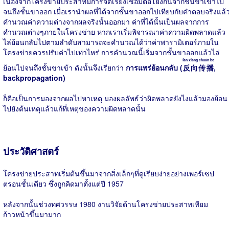
เนื่องจากโครงข่ายประสาทมีการจัดเรียงเชื่อมต่อโยงกันจากชั้นขาเข้าไป
จนถึงชั้นขาออก เมื่อเรานำผลที่ได้จากชั้นขาออกไปเทียบกับคำตอบจริงแล้
คำนวณค่าความต่างจากผลจริงนั้นออกมา ค่าที่ได้นั้นเป็นผลจากการ
คำนวณต่างๆภายในโครงข่าย หากเราเริ่มพิจารณาค่าความผิดพลาดแล้ว
ไล่ย้อนกลับไปตามลำดับสามารถจะคำนวณได้ว่าค่าพารามิเตอร์ภายใน
โครงข่ายควรปรับค่าไปเท่าไหร่ การคำนวณนี้เริ่มจากชั้นขาออกแล้วไล่
fǎn xiàng chuán bō
ย้อนไปจนถึงชั้นขาเข้า ดังนั้นจึงเรียกว่า
การแพร่ย้อนกลับ (
反向传播
,
backpropagation)
ก็คือเป็นการมองจากผลไปหาเหตุ มองผลลัพธ์ว่าผิดพลาดยังไงแล้วมองย้อน
ไปยังต้นเหตุแล้วแก้ที่เหตุของความผิดพลาดนั้น
ประวัติศาสตร์
โครงข่ายประสาทเริ่มต้นขึ้นมาจากสิ่งเล็กๆที่ดูเรียบง่ายอย่างเพอร์เซป
ตรอนชั้นเดียว ซึ่งถูกคิดมาตั้งแต่ปี 1957
หลังจากนั้นช่วงทศวรรษ 1980 งานวิจัยด้านโครงข่ายประสาทเทียม
ก้าวหน้าขึ้นมามาก