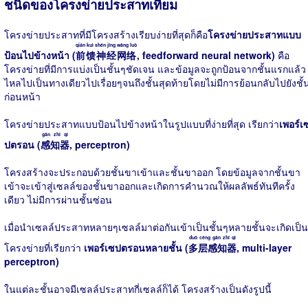
ชนิดของโครงข่ายประสาทเทียม
โครงข่ายประสาทที่มีโครงสร้างเรียบง่ายที่สุดก็คือ
โครงข่ายประสาทแบบ
qián kuì shén jīng wǎng luò
ป้อนไปข้างหน้า (
前馈神经网络
, feedforward neural network)
คือ
โครงข่ายที่มีการแบ่งเป็นชั้นๆชัดเจน และข้อมูลจะถูกป้อนจากชั้นแรกแล้ว
ไหลไปเป็นทางเดียวไปเรื่อยๆจนถึงชั้นสุดท้ายโดยไม่มีการย้อนกลับไปยังชั้
ก่อนหน้า
โครงข่ายประสาทแบบป้อนไปข้างหน้าในรูปแบบที่ง่ายที่สุด เรียกว่า
เพอร์เ
gǎn zhī qì
ปตรอน (
感知器
, perceptron)
โครงสร้างจะประกอบด้วยชั้นขาเข้าและชั้นขาออก โดยข้อมูลจากชั้นขา
เข้าจะเข้าสู่เซลล์ของชั้นขาออกและเกิดการคำนวณให้ผลลัพธ์ทันทีครั้ง
เดียว ไม่มีการผ่านชั้นซ่อน
เมื่อนำเซลล์ประสาทหลายๆเซลล์มาต่อกันเข้าเป็นชั้นๆหลายชั้นจะเกิดเป็น
duō céng gǎn zhī qì
โครงข่ายที่เรียกว่า
เพอร์เซปตรอนหลายชั้น (
多层感知器
, multi-layer
perceptron)
ในแต่ละชั้นอาจมีเซลล์ประสาทกี่เซลล์ก็ได้ โครงสร้างเป็นดังรูปนี้