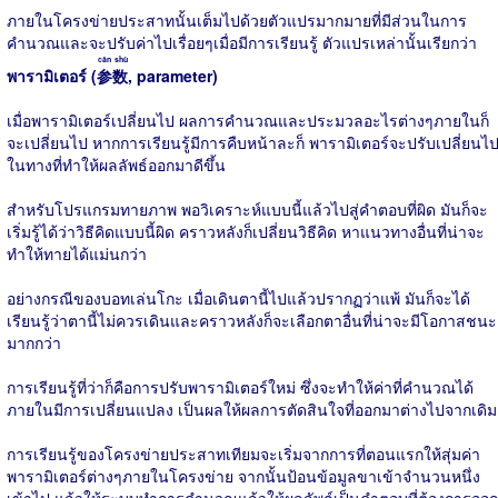
ภายในโครงข่ายประสาทนั้นเต็มไปด้วยตัวแปรมากมายที่มีส่วนในการ
คำนวณและจะปรับค่าไปเรื่อยๆเมื่อมีการเรียนรู้ ตัวแปรเหล่านั้นเรียกว่า
cān shù
พารามิเตอร์ (
参数
, parameter)
เมื่อพารามิเตอร์เปลี่ยนไป ผลการคำนวณและประมวลอะไรต่างๆภายในก็
จะเปลี่ยนไป หากการเรียนรู้มีการคืบหน้าละก็ พารามิเตอร์จะปรับเปลี่ยนไ
ในทางที่ทำให้ผลลัพธ์ออกมาดีขึ้น
สำหรับโปรแกรมทายภาพ พอวิเคราะห์แบบนี้แล้วไปสู่คำตอบที่ผิด มันก็จะ
เริ่มรู้ได้ว่าวิธีคิดแบบนี้ผิด คราวหลังก็เปลี่ยนวิธีคิด หาแนวทางอื่นที่น่าจะ
ทำให้ทายได้แม่นกว่า
อย่างกรณีของบอทเล่นโกะ เมื่อเดินตานี้ไปแล้วปรากฏว่าแพ้ มันก็จะได้
เรียนรู้ว่าตานี้ไม่ควรเดินและคราวหลังก็จะเลือกตาอื่นที่น่าจะมีโอกาสชนะ
มากกว่า
การเรียนรู้ที่ว่าก็คือการปรับพารามิเตอร์ใหม่ ซึ่งจะทำให้ค่าที่คำนวณได้
ภายในมีการเปลี่ยนแปลง เป็นผลให้ผลการตัดสินใจที่ออกมาต่างไปจากเดิม
การเรียนรู้ของโครงข่ายประสาทเทียมจะเริ่มจากการที่ตอนแรกให้สุ่มค่า
พารามิเตอร์ต่างๆภายในโครงข่าย จากนั้นป้อนข้อมูลขาเข้าจำนวนหนึ่ง
เข้าไป แล้วให้ระบบทำการคำนวณแล้วให้ผลลัพธ์เป็นคำตอบที่ต้องการออก