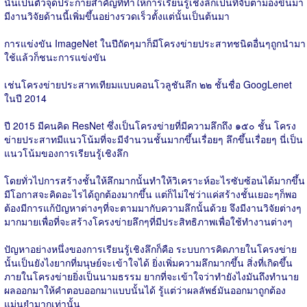
นั่นเป็นตัวจุดประกายสำคัญที่ทำให้การเรียนรู้เชิงลึกเป็นที่จับตามองขึ้นมา
มีงานวิจัยด้านนี้เพิ่มขึ้นอย่างรวดเร็วตั้งแต่นั้นเป็นต้นมา
การแข่งขัน ImageNet ในปีถัดๆมาก็มีโครงข่ายประสาทชนิดอื่นๆถูกนำมา
ใช้แล้วก็ชนะการแข่งขัน
เช่นโครงข่ายประสาทเทียมแบบคอนโวลูชันลึก ๒๒ ชั้นชื่อ GoogLenet
ในปี 2014
ปี 2015 มีคนคิด ResNet ซึ่งเป็นโครงข่ายที่มีความลึกถึง ๑๕๐ ชั้น โครง
ข่ายประสาทมีแนวโน้มที่จะมีจำนวนชั้นมากขึ้นเรื่อยๆ ลึกขึ้นเรื่อยๆ นี่เป็น
แนวโน้มของการเรียนรู้เชิงลึก
โดยทั่วไปการสร้างชั้นให้ลึกมากนั้นทำให้วิเคราะห์อะไรซับซ้อนได้มากขึ้น
มีโอกาสจะคิดอะไรได้ถูกต้องมากขึ้น แต่ก็ไม่ใช่ว่าแค่สร้างชั้นเยอะๆก็พอ
ต้องมีการแก้ปัญหาต่างๆที่จะตามมากับความลึกนั้นด้วย จึงมีงานวิจัยต่างๆ
มากมายเพื่อที่จะสร้างโครงข่ายลึกๆที่มีประสิทธิภาพเพื่อใช้ทำงานต่างๆ
ปัญหาอย่างหนึ่งของการเรียนรู้เชิงลึกก็คือ ระบบการคิดภายในโครงข่าย
นั้นเป็นยังไงยากที่มนุษย์จะเข้าใจได้ ยิ่งเพิ่มความลึกมากขึ้น สิ่งที่เกิดขึ้น
ภายในโครงข่ายยิ่งเป็นนามธรรม ยากที่จะเข้าใจว่าทำยังไงมันถึงทำนาย
ผลออกมาให้คำตอบออกมาแบบนั้นได้ รู้แต่ว่าผลลัพธ์มันออกมาถูกต้อง
แม่นยำมากเท่านั้น