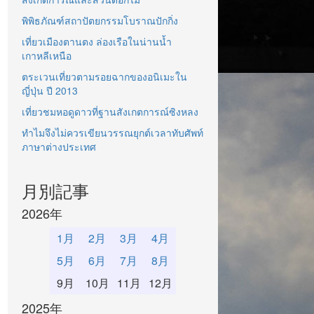
พิพิธภัณฑ์สถาปัตยกรรมโบราณปักกิ่ง
เที่ยวเมืองตานตง ล่องเรือในน่านน้ำ
เกาหลีเหนือ
ตระเวนเที่ยวตามรอยฉากของอนิเมะใน
ญี่ปุ่น ปี 2013
เที่ยวชมหอดูดาวที่ฐานสังเกตการณ์ซิงหลง
ทำไมจึงไม่ควรเขียนวรรณยุกต์เวลาทับศัพท์
ภาษาต่างประเทศ
月別記事
2026年
1月
2月
3月
4月
5月
6月
7月
8月
9月
10月
11月
12月
2025年