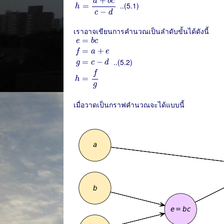
+
a
b
c
..(5.1)
=
h
−
c
d
เราอาจเขียนการคำนวณเป็นลำดับขั้นได้ดังนี้
e
=
b
c
f
=
a
+
e
g
=
c
−
d
h
=
f
g
=
e
b
c
=
+
f
a
e
..(5.2)
=
−
g
c
d
f
=
h
g
เมื่อวาดเป็นกราฟคำนวณจะได้แบบนี้