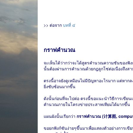
>> ต่อจาก
บทที่ ๔
กราฟคำนวณ
จะเห็นได้ว่ากว่าจะได้สูตรคำนวณความชันของฟัง
นั้นต้องผ่านการคำนวณด้วยกฎลูกโซ่ต่อเนื่องถึงสาม
ตรงนี้อาจยังดูเหมือนไม่มีปัญหาอะไรมาก แต่หาก
ยิ่งซับซ้อนมากขึ้น
ดังนั้นก่อนที่จะไปต่อ ตรงนี้ขอแนะนำวิธีการเขี
คำนวณภายในโครงข่ายประสาทเทียมได้มากขึ้น
แผนผังนั้นเรียกว่า
กราฟคำนวณ (计算图, computa
ขอยกฟังก์ชันง่ายๆขึ้นมาเพื่อแสดงตัวอย่างการเขียน
h
=
a
+
b
c
c
−
d