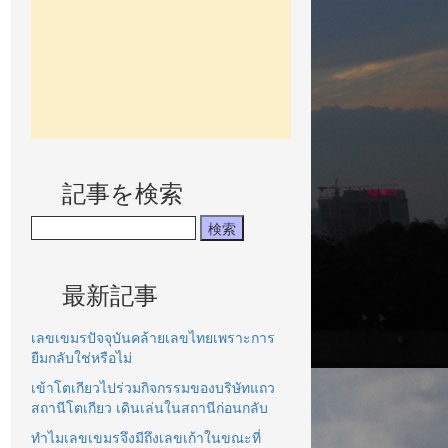
記事を検索
最新記事
เลขเขมรปัจจุบันคล้ายเลขไทยเพราะการ
ยืมกลับใช่หรือไม่
เข้าโตเกียวไปร่วมกิจกรรมของบริษัทแถว
สถานีโตเกียว เดินเล่นในสถานีก่อนกลับ
ทำไมเลขเขมรจึงมีถึงเลขเก้าในขณะที่