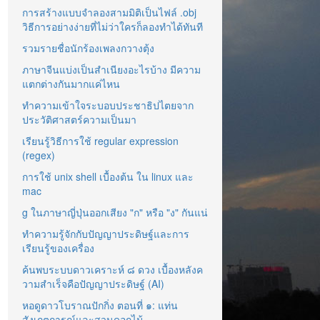
การสร้างแบบจำลองสามมิติเป็นไฟล์ .obj
วิธีการอย่างง่ายที่ไม่ว่าใครก็ลองทำได้ทันที
รวมรายชื่อนักร้องเพลงกวางตุ้ง
ภาษาจีนแบ่งเป็นสำเนียงอะไรบ้าง มีความ
แตกต่างกันมากแค่ไหน
ทำความเข้าใจระบอบประชาธิปไตยจาก
ประวัติศาสตร์ความเป็นมา
เรียนรู้วิธีการใช้ regular expression
(regex)
การใช้ unix shell เบื้องต้น ใน linux และ
mac
g ในภาษาญี่ปุ่นออกเสียง "ก" หรือ "ง" กันแน่
ทำความรู้จักกับปัญญาประดิษฐ์และการ
เรียนรู้ของเครื่อง
ค้นพบระบบดาวเคราะห์ ๘ ดวง เบื้องหลังค
วามสำเร็จคือปัญญาประดิษฐ์ (AI)
หอดูดาวโบราณปักกิ่ง ตอนที่ ๑: แท่น
สังเกตการณ์และสวนดอกไม้