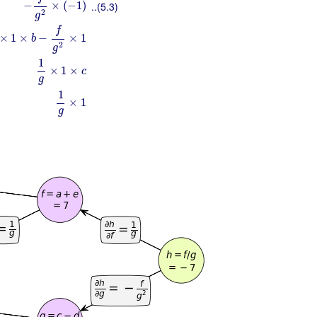
−
×
(
−
1
)
..(5.3)
2
g
f
×
1
×
−
×
1
b
2
g
1
×
1
×
c
g
1
×
1
g