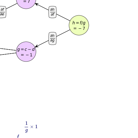
h
∂
d
=
∂
h
∂
g
∂
g
∂
d
=
−
f
g
2
×
(
−
1
)
∂
h
∂
c
=
∂
h
∂
f
∂
f
∂
e
∂
e
∂
c
+
∂
h
∂
g
∂
g
∂
c
=
1
g
×
1
1
×
1
g
f