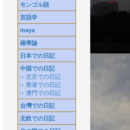
モンゴル語
言語学
maya
確率論
日本での日記
中国での日記
-- 北京での日記
-- 香港での日記
-- 澳門での日記
台灣での日記
北欧での日記