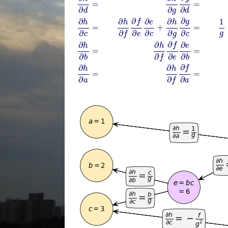
=
=
∂
∂
∂
d
d
g
∂
∂
1
∂
∂
∂
∂
f
g
h
e
h
h
=
=
+
∂
∂
∂
∂
∂
∂
g
e
c
c
c
f
g
∂
∂
∂
∂
f
h
e
h
=
=
∂
∂
∂
∂
e
b
b
f
∂
∂
∂
f
h
h
=
=
∂
∂
∂
a
a
f