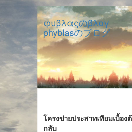
φυβλαςのβλογ
phyblasのブログ
โครงข่ายประสาทเทียมเบื้อง
กลับ