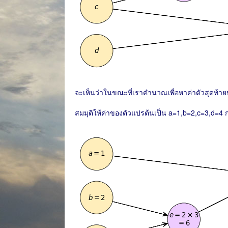
จะเห็นว่าในขณะที่เราคำนวณเพื่อหาค่าตัวสุดท้า
สมมุติให้ค่าของตัวแปรต้นเป็น a=1,b=2,c=3,d=4