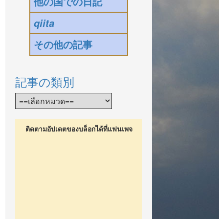
他の国での日記
qiita
その他の記事
記事の類別
ติดตามอัปเดตของบล็อกได้ที่แฟนเพจ