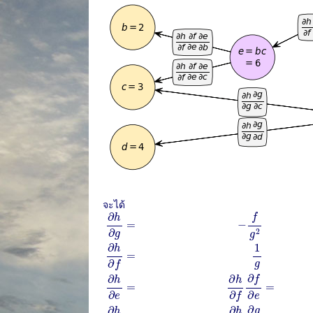
จะได้
∂
h
∂
g
=
−
f
g
2
∂
h
∂
f
=
1
g
∂
h
∂
e
=
∂
h
∂
f
∂
f
∂
e
=
1
g
×
1
∂
∂
f
h
=
−
2
∂
g
g
1
∂
h
=
∂
g
f
∂
∂
∂
f
h
h
=
=
∂
∂
∂
e
e
f
∂
∂
∂
g
h
h