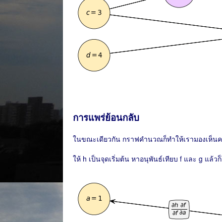
การแพร่ย้อนกลับ
ในขณะเดียวกัน กราฟคำนวณก็ทำให้เรามองเห็นควา
ให้ h เป็นจุดเริ่มต้น หาอนุพันธ์เทียบ f และ g แล้ว