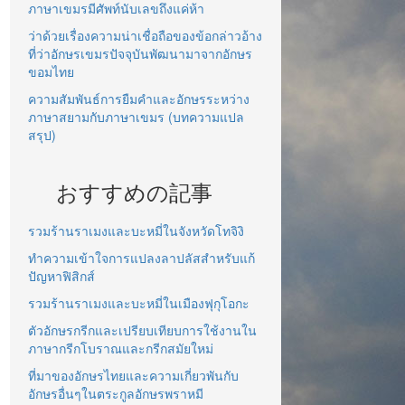
ภาษาเขมรมีศัพท์นับเลขถึงแค่ห้า
ว่าด้วยเรื่องความน่าเชื่อถือของข้อกล่าวอ้าง
ที่ว่าอักษรเขมรปัจจุบันพัฒนามาจากอักษร
ขอมไทย
ความสัมพันธ์การยืมคำและอักษรระหว่าง
ภาษาสยามกับภาษาเขมร (บทความแปล
สรุป)
おすすめの記事
รวมร้านราเมงและบะหมี่ในจังหวัดโทจิงิ
ทำความเข้าใจการแปลงลาปลัสสำหรับแก้
×
b
−
f
g
2
×
1
∂
h
∂
b
=
∂
h
∂
f
∂
f
∂
e
∂
e
∂
b
=
1
g
×
1
×
c
∂
h
∂
a
=
∂
h
∂
f
∂
f
∂
a
=
1
g
×
1
ปัญหาฟิสิกส์
รวมร้านราเมงและบะหมี่ในเมืองฟุกุโอกะ
ตัวอักษรกรีกและเปรียบเทียบการใช้งานใน
ภาษากรีกโบราณและกรีกสมัยใหม่
ที่มาของอักษรไทยและความเกี่ยวพันกับ
อักษรอื่นๆในตระกูลอักษรพราหมี