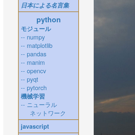
日本による名言集
python
モジュール
-- numpy
-- matplotlib
-- pandas
-- manim
-- opencv
-- pyqt
-- pytorch
機械学習
-- ニューラル
ネットワーク
javascript