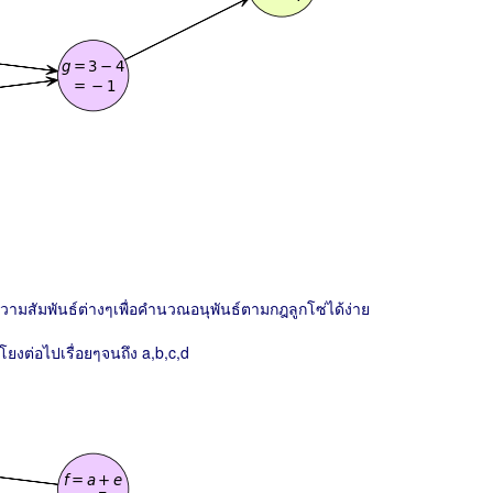
มสัมพันธ์ต่างๆเพื่อคำนวณอนุพันธ์ตามกฎลูกโซ่ได้ง่าย
ก็โยงต่อไปเรื่อยๆจนถึง a,b,c,d